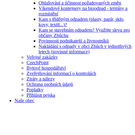
Ohlašování a účinnost požadovaných změn
Víkendové kontejnery na bioodpad - termíny a
rozmístění
Kam s tříděným odpadem (plasty, papír, sklo,
kovy, textil...)?
Kam se stavebním odpadem? Využijte slevu pro
občany Zbůchu
Povinnosti podnikatelů a živnostníků
Nakládání s odpady v obci Zbůch v jednotlivých
letech (povinné informace)
Veřejné zakázky
CzechPoint
Bytové hospodářství
Zveřejňování informací o kontrolách
Ztráty a nálezy
Ochrana osobních údajů
Poplatky
Přihlásit pejska
Naše obec