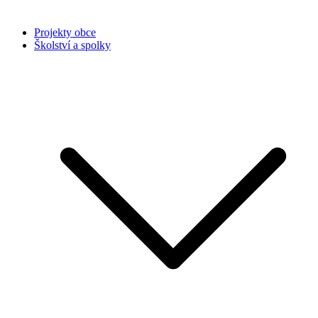
Projekty obce
Školství a spolky