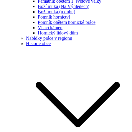
Památník obětem 1. světové války
Boží muka (Na Výhledech)
Boží muka (u dubu)
Pomník hornictví
Pomník obětem hornické práce
Vítací kámen
Hornický lidový dům
Nabídky práce v regionu
Historie obce