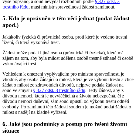
výše popsáno, a soud nevydal rozhodnutí podle
§ 327 odst. 3
trestního řádu
, musí ministr spravedlnosti žádost zamítnout.
5. Kdo je oprávněn v této věci jednat (podat žádost
apod.)
Jakákoliv fyzická či právnická osoba, proti které je vedeno trestní
řízení, či která vykonává trest.
Žádost může podat i jiná osoba (právnická či fyzická), která má
zájem na tom, aby byla milost udělena osobě trestně stíhané či osobě
vykonávající trest.
Vzhledem k omezení vyplývajícím pro ministra spravedlnosti je
vhodné, aby osoba žádající o milost, která je ve výkonu trestu a chce
žádat o milost ze zdravotních důvodů, nejprve podala žádost na
soud ve smyslu
§ 327 odst. 3 trestního řádu
. Tedy žádost, aby z
důvodu nemoci, která je nevyléčitelná a životu nebezpečná, či z
důvodu nemoci duševní, sám soud upustil od výkonu trestu odnětí
svobody. Po zamítnutí této žádosti soudem je možné podat žádost o
milost s nadějí na kladné vyřízení.
6. Jaké jsou podmínky a postup pro řešení životní
situace