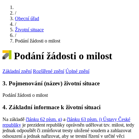
/
Obecní úřad
/
Životní situace
/
Podání žádosti o milost
Podání žádosti o milost
Základní znění
Rozšířené znění
Úplné znění
3. Pojmenování (název) životní situace
Podání žádosti o milost
4. Základní informace k životní situaci
Na základě
článku 62 písm. g)
a
článku 63 písm. j) Ústavy České
republiky
je prezident republiky oprávněn udělovat tzv. milost, tedy
jednak odpouštět či zmírňovat tresty uložené soudem a zahlazovat
odsouzení a jednak nařizovat, aby se trestní řízení v určité věci