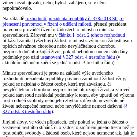
vůbec nezahajovalo, nebo, bylo-li zahájeno, se v něm
nepokračovalo.
Na základě
rozhodnutí prezidenta republiky č. 378/2013 Sb., o
přenesení pravomoci v řízení o udělení milosti
, přenesl prezident
pravomoc provádět řízení o žádostech o milost na ministra
spravedlnosti. Zároveň mu v
článku I. odst. 2 tohoto rozhodnutí
přikázal zamítat (všechny) žádosti o milost s výjimkou žádostí osob
trpících závažnou chorobou nebo nevyléčitelnou chorobou
bezprostředně ohrožující život, pokud nebudou soudem shledány
podmínky pro užití
ustanovení § 327 odst. 4 trestního řádu
(v
aktuálním účinném znění se jedná o odst. 3 trestního řádu).
Ministr spravedlnosti je proto na základě výše uvedeného
rozhodnutí prezidenta republiky povinen zamítnout žádost vždy,
pokud se nejedná o žádost osoby, která trpí závažnou, či
nevyléčitelnou chorobou bezprostředně ohrožující život, a zároveň
pokud sám soud neshledal podmínky k tomu, aby upustil od výkonu
trestu odnětí svobody nebo jeho zbytku z důvodu nevyléčitelné
životu nebezpečné nemoci nebo nevyléčitelné nemoci duševní (
§
327 odst. 3 trestního řádu
).
Jinými slovy, ve všech případech, tedy pokud se jedná o žádost o
zastavení trestního stíhání, či o žádost o zmírnění jiného trestu než je
trest odnětí svobody a žádosti osob, které nejsou nemocné tak, jak je