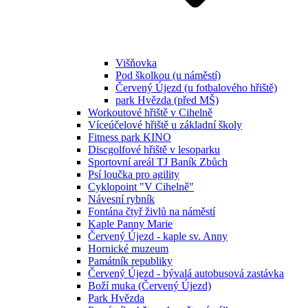
Višňovka
Pod školkou (u náměstí)
Červený Újezd (u fotbalového hřiště)
park Hvězda (před MŠ)
Workoutové hřiště v Cihelně
Víceúčelové hřiště u základní školy
Fitness park KINO
Discgolfové hřiště v lesoparku
Sportovní areál TJ Baník Zbůch
Psí loučka pro agility
Cyklopoint "V Cihelně"
Návesní rybník
Fontána čtyř živlů na náměstí
Kaple Panny Marie
Červený Újezd - kaple sv. Anny
Hornické muzeum
Památník republiky
Červený Újezd - bývalá autobusová zastávka
Boží muka (Červený Újezd)
Park Hvězda