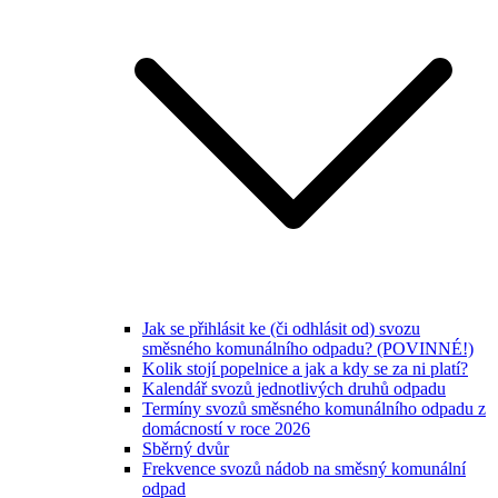
Jak se přihlásit ke (či odhlásit od) svozu
směsného komunálního odpadu? (POVINNÉ!)
Kolik stojí popelnice a jak a kdy se za ni platí?
Kalendář svozů jednotlivých druhů odpadu
Termíny svozů směsného komunálního odpadu z
domácností v roce 2026
Sběrný dvůr
Frekvence svozů nádob na směsný komunální
odpad