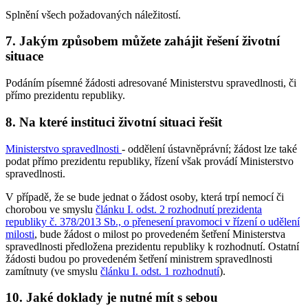
Splnění všech požadovaných náležitostí.
7. Jakým způsobem můžete zahájit řešení životní
situace
Podáním písemné žádosti adresované Ministerstvu spravedlnosti, či
přímo prezidentu republiky.
8. Na které instituci životní situaci řešit
Ministerstvo spravedlnosti
- oddělení ústavněprávní; žádost lze také
podat přímo prezidentu republiky, řízení však provádí Ministerstvo
spravedlnosti.
V případě, že se bude jednat o žádost osoby, která trpí nemocí či
chorobou ve smyslu
článku I. odst. 2 rozhodnutí prezidenta
republiky č. 378/2013 Sb., o přenesení pravomoci v řízení o udělení
milosti
, bude žádost o milost po provedeném šetření Ministerstva
spravedlnosti předložena prezidentu republiky k rozhodnutí. Ostatní
žádosti budou po provedeném šetření ministrem spravedlnosti
zamítnuty (ve smyslu
článku I. odst. 1 rozhodnutí
).
10. Jaké doklady je nutné mít s sebou