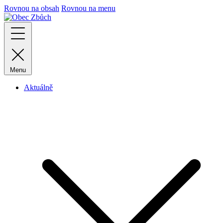
Rovnou na obsah
Rovnou na menu
Menu
Aktuálně