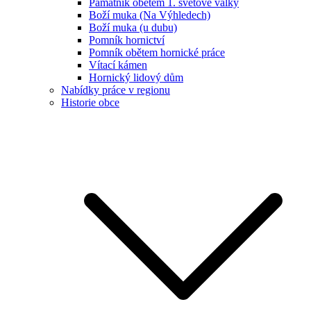
Památník obětem 1. světové války
Boží muka (Na Výhledech)
Boží muka (u dubu)
Pomník hornictví
Pomník obětem hornické práce
Vítací kámen
Hornický lidový dům
Nabídky práce v regionu
Historie obce