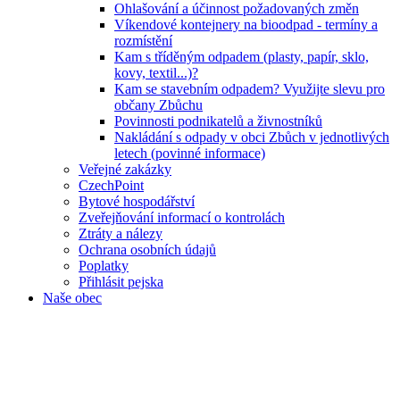
Ohlašování a účinnost požadovaných změn
Víkendové kontejnery na bioodpad - termíny a
rozmístění
Kam s tříděným odpadem (plasty, papír, sklo,
kovy, textil...)?
Kam se stavebním odpadem? Využijte slevu pro
občany Zbůchu
Povinnosti podnikatelů a živnostníků
Nakládání s odpady v obci Zbůch v jednotlivých
letech (povinné informace)
Veřejné zakázky
CzechPoint
Bytové hospodářství
Zveřejňování informací o kontrolách
Ztráty a nálezy
Ochrana osobních údajů
Poplatky
Přihlásit pejska
Naše obec