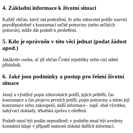
4. Základní informace k životní situaci
Každý občan, který má podezření, že jeho zdravotní potíže souvisí
pravděpodobně s konzumací určité potraviny (nebo určitých
potravin), může dát podnět k prošetření.
5. Kdo je oprávněn v této věci jednat (podat žádost
apod.)
Jakákoliv osoba, ať již občan České republiky nebo cizí státní
příslušník.
6. Jaké jsou podmínky a postup pro řešení životní
situace
Jasný a výstižný popis zdravotních potíží, jejich průběh, čas
konzumace a čas projevu prvních potíží, popis potraviny a místo její
konzumace nebo zakoupení, další informace - např. obal výrobku,
nabývací doklady, lékařská zpráva z ošetření.
Podnět musí být podán neprodleně; v podnětu musí být uvedeny
kontaktní údaje v případě nutnosti získání dalších informací.