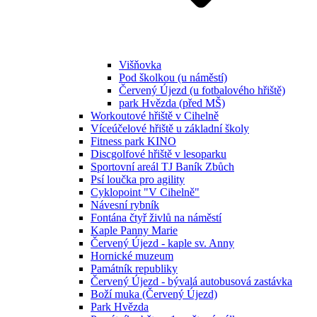
Višňovka
Pod školkou (u náměstí)
Červený Újezd (u fotbalového hřiště)
park Hvězda (před MŠ)
Workoutové hřiště v Cihelně
Víceúčelové hřiště u základní školy
Fitness park KINO
Discgolfové hřiště v lesoparku
Sportovní areál TJ Baník Zbůch
Psí loučka pro agility
Cyklopoint "V Cihelně"
Návesní rybník
Fontána čtyř živlů na náměstí
Kaple Panny Marie
Červený Újezd - kaple sv. Anny
Hornické muzeum
Památník republiky
Červený Újezd - bývalá autobusová zastávka
Boží muka (Červený Újezd)
Park Hvězda