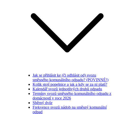
Jak se přihlásit ke (či odhlásit od) svozu
směsného komunálního odpadu? (POVINNÉ!)
Kolik stojí popelnice a jak a kdy se za ni platí?
Kalendář svozů jednotlivých druhů odpadu
Termíny svozů směsného komunálního odpadu z
domácností v roce 2026
Sběrný dvůr
Frekvence svozů nádob na směsný komunální
odpad