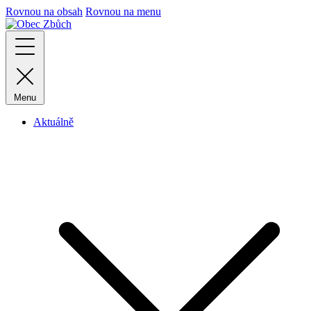
Rovnou na obsah
Rovnou na menu
Menu
Aktuálně