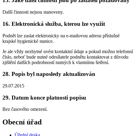
15. Jaké další činnosti jsou po žadateli požadovány
Další činnosti nejsou stanoveny.
16. Elektronická služba, kterou lze využít
Podnět lze zaslat elektronicky na e-mailovou adresu příslušné
krajské hygienické stanice.
Je ale vždy nezbytné uvést kontaktní údaje a pokud možno telefonní
číslo, neboť bude nutné odesílatele podnětu kontaktovat z důvodu
zjištění dalších podrobností nutných k vlastnímu šetření.
28. Popis byl naposledy aktualizován
29.07.2015
29. Datum konce platnosti popisu
Bez časového omezení.
Obecní úřad
Úřední deska