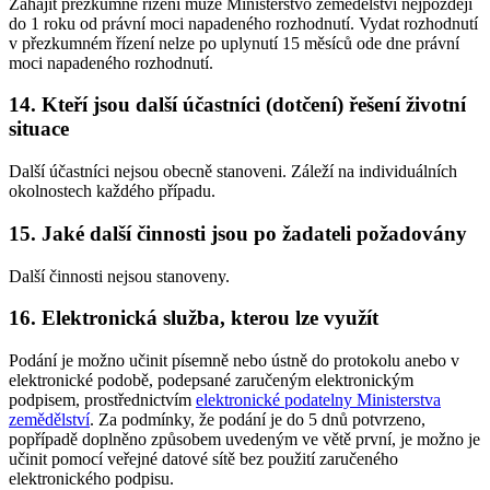
Zahájit přezkumné řízení může Ministerstvo zemědělství nejpozději
do 1 roku od právní moci napadeného rozhodnutí. Vydat rozhodnutí
v přezkumném řízení nelze po uplynutí 15 měsíců ode dne právní
moci napadeného rozhodnutí.
14. Kteří jsou další účastníci (dotčení) řešení životní
situace
Další účastníci nejsou obecně stanoveni. Záleží na individuálních
okolnostech každého případu.
15. Jaké další činnosti jsou po žadateli požadovány
Další činnosti nejsou stanoveny.
16. Elektronická služba, kterou lze využít
Podání je možno učinit písemně nebo ústně do protokolu anebo v
elektronické podobě, podepsané zaručeným elektronickým
podpisem, prostřednictvím
elektronické podatelny Ministerstva
zemědělství
. Za podmínky, že podání je do 5 dnů potvrzeno,
popřípadě doplněno způsobem uvedeným ve větě první, je možno je
učinit pomocí veřejné datové sítě bez použití zaručeného
elektronického podpisu.