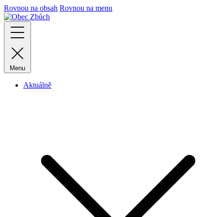
Rovnou na obsah
Rovnou na menu
Menu
Aktuálně