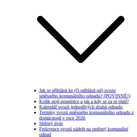
Jak se přihlásit ke (či odhlásit od) svozu
směsného komunálního odpadu? (POVINNÉ!)
Kolik stojí popelnice a jak a kdy se za ni platí?
Kalendář svozů jednotlivých druhů odpadu
Termíny svozů směsného komunálního odpadu z
domácností v roce 2026
Sběrný dvůr
Frekvence svozů nádob na směsný komunální
odpad