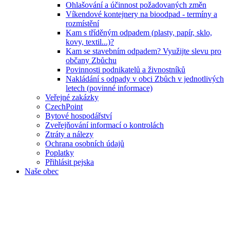
Ohlašování a účinnost požadovaných změn
Víkendové kontejnery na bioodpad - termíny a
rozmístění
Kam s tříděným odpadem (plasty, papír, sklo,
kovy, textil...)?
Kam se stavebním odpadem? Využijte slevu pro
občany Zbůchu
Povinnosti podnikatelů a živnostníků
Nakládání s odpady v obci Zbůch v jednotlivých
letech (povinné informace)
Veřejné zakázky
CzechPoint
Bytové hospodářství
Zveřejňování informací o kontrolách
Ztráty a nálezy
Ochrana osobních údajů
Poplatky
Přihlásit pejska
Naše obec