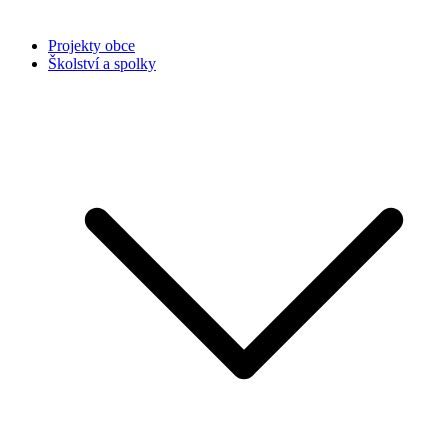
Projekty obce
Školství a spolky