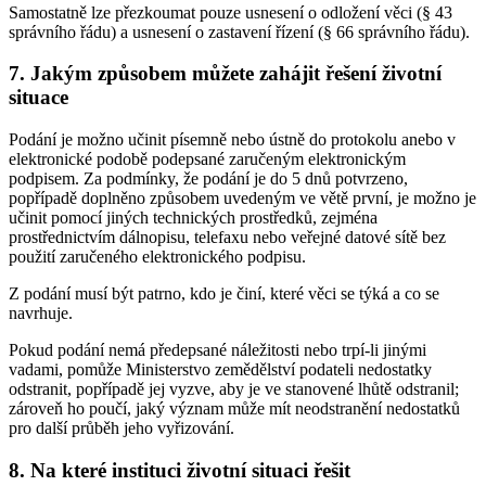
Samostatně lze přezkoumat pouze usnesení o odložení věci (§ 43
správního řádu) a usnesení o zastavení řízení (§ 66 správního řádu).
7. Jakým způsobem můžete zahájit řešení životní
situace
Podání je možno učinit písemně nebo ústně do protokolu anebo v
elektronické podobě podepsané zaručeným elektronickým
podpisem. Za podmínky, že podání je do 5 dnů potvrzeno,
popřípadě doplněno způsobem uvedeným ve větě první, je možno je
učinit pomocí jiných technických prostředků, zejména
prostřednictvím dálnopisu, telefaxu nebo veřejné datové sítě bez
použití zaručeného elektronického podpisu.
Z podání musí být patrno, kdo je činí, které věci se týká a co se
navrhuje.
Pokud podání nemá předepsané náležitosti nebo trpí-li jinými
vadami, pomůže Ministerstvo zemědělství podateli nedostatky
odstranit, popřípadě jej vyzve, aby je ve stanovené lhůtě odstranil;
zároveň ho poučí, jaký význam může mít neodstranění nedostatků
pro další průběh jeho vyřizování.
8. Na které instituci životní situaci řešit