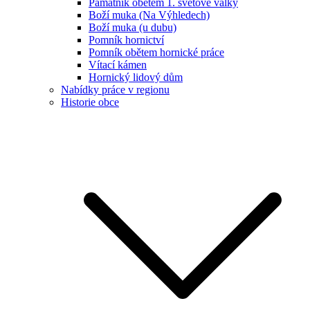
Památník obětem 1. světové války
Boží muka (Na Výhledech)
Boží muka (u dubu)
Pomník hornictví
Pomník obětem hornické práce
Vítací kámen
Hornický lidový dům
Nabídky práce v regionu
Historie obce