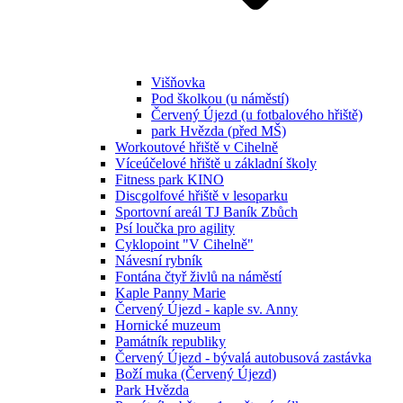
Višňovka
Pod školkou (u náměstí)
Červený Újezd (u fotbalového hřiště)
park Hvězda (před MŠ)
Workoutové hřiště v Cihelně
Víceúčelové hřiště u základní školy
Fitness park KINO
Discgolfové hřiště v lesoparku
Sportovní areál TJ Baník Zbůch
Psí loučka pro agility
Cyklopoint "V Cihelně"
Návesní rybník
Fontána čtyř živlů na náměstí
Kaple Panny Marie
Červený Újezd - kaple sv. Anny
Hornické muzeum
Památník republiky
Červený Újezd - bývalá autobusová zastávka
Boží muka (Červený Újezd)
Park Hvězda