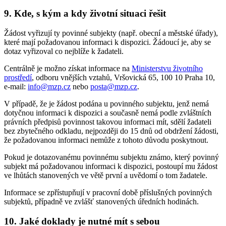
9. Kde, s kým a kdy životní situaci řešit
Žádost vyřizují ty povinné subjekty (např. obecní a městské úřady),
které mají požadovanou informaci k dispozici. Žádoucí je, aby se
dotaz vyřizoval co nejblíže k žadateli.
Centrálně je možno získat informace na
Ministerstvu životního
prostředí
, odboru vnějších vztahů, Vršovická 65, 100 10 Praha 10,
e-mail:
info@mzp.cz
nebo
posta@mzp.cz
.
V případě, že je žádost podána u povinného subjektu, jenž nemá
dotyčnou informaci k dispozici a současně nemá podle zvláštních
právních předpisů povinnost takovou informaci mít, sdělí žadateli
bez zbytečného odkladu, nejpozději do 15 dnů od obdržení žádosti,
že požadovanou informaci nemůže z tohoto důvodu poskytnout.
Pokud je dotazovanému povinnému subjektu známo, který povinný
subjekt má požadovanou informaci k dispozici, postoupí mu žádost
ve lhůtách stanovených ve větě první a uvědomí o tom žadatele.
Informace se zpřístupňují v pracovní době příslušných povinných
subjektů, případně ve zvlášť stanovených úředních hodinách.
10. Jaké doklady je nutné mít s sebou