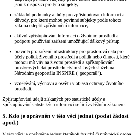
jsou k dispozici pro tyto subjekty,
základní podmínky a lhůty pro zpřístupňování informací a
důvody, pro které mohou povinné subjekty podle tohoto
zákona odepřít zpřístupnění informace,
aktivní zpřístupňování informací o životním prostředí a
podporu používání zařízení umožňující dálkový přístup,
pravidla pro zřízení infrastruktury pro prostorová data pro
účely politik životního prostředí a politik nebo činností, které
mohou mít vliv na životní prostředí a zpřístupňování
prostorových dat prostřednictvím síťových služeb na
Národním geoportálu INSPIRE ("geoportál"),
vzdělávání, výchovu a osvětu v oblasti ochrany životního
prostředí.
Zpřístupňování údajů získaných pro statistické účely a
zpřístupňování statistických informací se řídí zvláštním zákonem.
5. Kdo je oprávněn v této věci jednat (podat žádost
apod.)
V této věci je oprávněna jednat kterákoli fyzická či právnická osoba