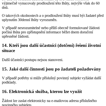
výjimečně vynucovaly prodloužení této lhůty, nejvýše však do 60
dnů.
O takových okolnostech a o prodloužení lhůty musí být žadatel před
uplynutím 30denní lhůty vyrozuměn.
V případě nesrozumitelné nebo příliš obecně formulované žádosti
počíná lhůta pro zpřístupnění informace běžet dnem doručení
upřesněné žádosti.
14. Kteří jsou další účastníci (dotčení) řešení životní
situace
Další účastníci postupu nejsou stanoveni.
15. Jaké další činnosti jsou po žadateli požadovány
V případě potřeby si může příslušný povinný subjekt vyžádat další
podklady.
16. Elektronická služba, kterou lze využít
Žádost lze zaslat elektronicky na e-mailovou adresu příslušného
povinného subjektu.