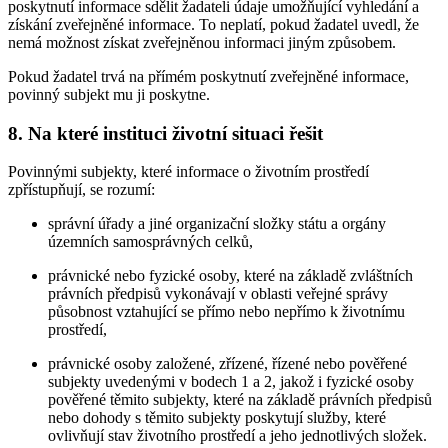
poskytnutí informace sdělit žadateli údaje umožňující vyhledání a
získání zveřejněné informace. To neplatí, pokud žadatel uvedl, že
nemá možnost získat zveřejněnou informaci jiným způsobem.
Pokud žadatel trvá na přímém poskytnutí zveřejněné informace,
povinný subjekt mu ji poskytne.
8. Na které instituci životní situaci řešit
Povinnými subjekty, které informace o životním prostředí
zpřístupňují, se rozumí:
správní úřady a jiné organizační složky státu a orgány
územních samosprávných celků,
právnické nebo fyzické osoby, které na základě zvláštních
právních předpisů vykonávají v oblasti veřejné správy
působnost vztahující se přímo nebo nepřímo k životnímu
prostředí,
právnické osoby založené, zřízené, řízené nebo pověřené
subjekty uvedenými v bodech 1 a 2, jakož i fyzické osoby
pověřené těmito subjekty, které na základě právních předpisů
nebo dohody s těmito subjekty poskytují služby, které
ovlivňují stav životního prostředí a jeho jednotlivých složek.