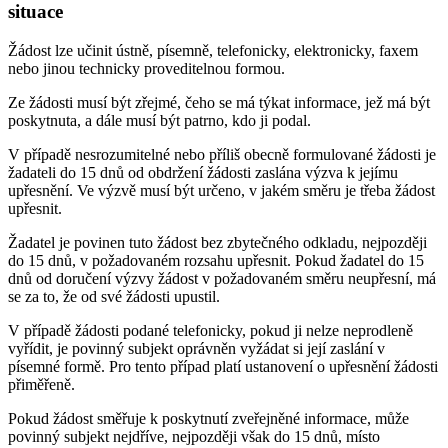
situace
Žádost lze učinit ústně, písemně, telefonicky, elektronicky, faxem
nebo jinou technicky proveditelnou formou.
Ze žádosti musí být zřejmé, čeho se má týkat informace, jež má být
poskytnuta, a dále musí být patrno, kdo ji podal.
V případě nesrozumitelné nebo příliš obecně formulované žádosti je
žadateli do 15 dnů od obdržení žádosti zaslána výzva k jejímu
upřesnění. Ve výzvě musí být určeno, v jakém směru je třeba žádost
upřesnit.
Žadatel je povinen tuto žádost bez zbytečného odkladu, nejpozději
do 15 dnů, v požadovaném rozsahu upřesnit. Pokud žadatel do 15
dnů od doručení výzvy žádost v požadovaném směru neupřesní, má
se za to, že od své žádosti upustil.
V případě žádosti podané telefonicky, pokud ji nelze neprodleně
vyřídit, je povinný subjekt oprávněn vyžádat si její zaslání v
písemné formě. Pro tento případ platí ustanovení o upřesnění žádosti
přiměřeně.
Pokud žádost směřuje k poskytnutí zveřejněné informace, může
povinný subjekt nejdříve, nejpozději však do 15 dnů, místo