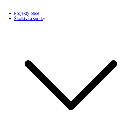
Projekty obce
Školství a spolky