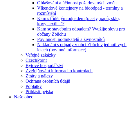
Ohlašování a účinnost požadovaných změn
Víkendové kontejnery na bioodpad - termíny a
rozmístění
Kam s tříděným odpadem (plasty, papír, sklo,
kovy, textil...)?
Kam se stavebním odpadem? Využijte slevu pro
občany Zbůchu
Povinnosti podnikatelů a živnostníků
Nakládání s odpady v obci Zbůch v jednotlivých
letech (povinné informace)
Veřejné zakázky
CzechPoint
Bytové hospodářství
Zveřejňování informací o kontrolách
Ztráty a nálezy
Ochrana osobních údajů
Poplatky
Přihlásit pejska
Naše obec