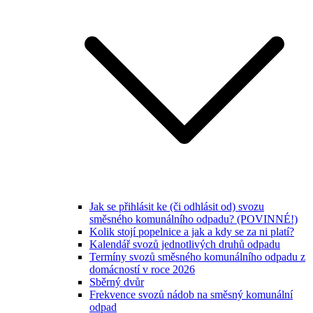
Jak se přihlásit ke (či odhlásit od) svozu
směsného komunálního odpadu? (POVINNÉ!)
Kolik stojí popelnice a jak a kdy se za ni platí?
Kalendář svozů jednotlivých druhů odpadu
Termíny svozů směsného komunálního odpadu z
domácností v roce 2026
Sběrný dvůr
Frekvence svozů nádob na směsný komunální
odpad