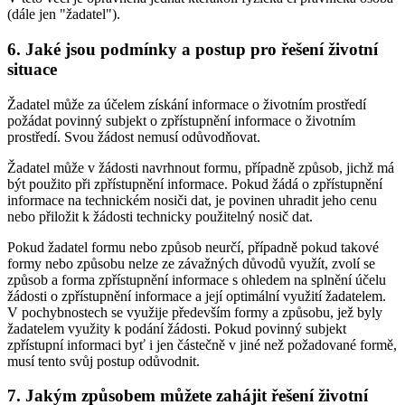
(dále jen "žadatel").
6. Jaké jsou podmínky a postup pro řešení životní
situace
Žadatel může za účelem získání informace o životním prostředí
požádat povinný subjekt o zpřístupnění informace o životním
prostředí. Svou žádost nemusí odůvodňovat.
Žadatel může v žádosti navrhnout formu, případně způsob, jichž má
být použito při zpřístupnění informace. Pokud žádá o zpřístupnění
informace na technickém nosiči dat, je povinen uhradit jeho cenu
nebo přiložit k žádosti technicky použitelný nosič dat.
Pokud žadatel formu nebo způsob neurčí, případně pokud takové
formy nebo způsobu nelze ze závažných důvodů využít, zvolí se
způsob a forma zpřístupnění informace s ohledem na splnění účelu
žádosti o zpřístupnění informace a její optimální využití žadatelem.
V pochybnostech se využije především formy a způsobu, jež byly
žadatelem využity k podání žádosti. Pokud povinný subjekt
zpřístupní informaci byť i jen částečně v jiné než požadované formě,
musí tento svůj postup odůvodnit.
7. Jakým způsobem můžete zahájit řešení životní