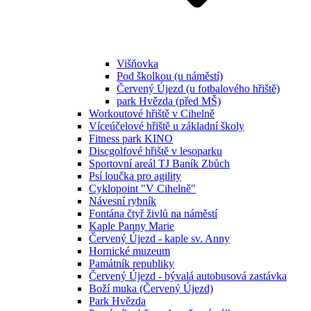
Višňovka
Pod školkou (u náměstí)
Červený Újezd (u fotbalového hřiště)
park Hvězda (před MŠ)
Workoutové hřiště v Cihelně
Víceúčelové hřiště u základní školy
Fitness park KINO
Discgolfové hřiště v lesoparku
Sportovní areál TJ Baník Zbůch
Psí loučka pro agility
Cyklopoint "V Cihelně"
Návesní rybník
Fontána čtyř živlů na náměstí
Kaple Panny Marie
Červený Újezd - kaple sv. Anny
Hornické muzeum
Památník republiky
Červený Újezd - bývalá autobusová zastávka
Boží muka (Červený Újezd)
Park Hvězda