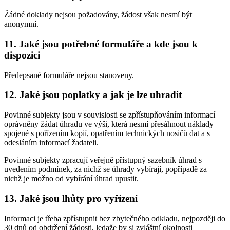
Žádné doklady nejsou požadovány, žádost však nesmí být
anonymní.
11. Jaké jsou potřebné formuláře a kde jsou k
dispozici
Předepsané formuláře nejsou stanoveny.
12. Jaké jsou poplatky a jak je lze uhradit
Povinné subjekty jsou v souvislosti se zpřístupňováním informací
oprávněny žádat úhradu ve výši, která nesmí přesáhnout náklady
spojené s pořízením kopií, opatřením technických nosičů dat a s
odesláním informací žadateli.
Povinné subjekty zpracují veřejně přístupný sazebník úhrad s
uvedením podmínek, za nichž se úhrady vybírají, popřípadě za
nichž je možno od vybírání úhrad upustit.
13. Jaké jsou lhůty pro vyřízení
Informaci je třeba zpřístupnit bez zbytečného odkladu, nejpozději do
30 dnů od obdržení žádosti, ledaže by si zvláštní okolnosti