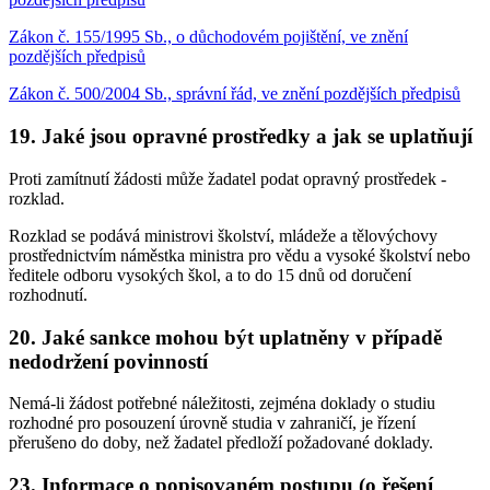
Zákon č. 155/1995 Sb., o důchodovém pojištění, ve znění
pozdějších předpisů
Zákon č. 500/2004 Sb., správní řád, ve znění pozdějších předpisů
19. Jaké jsou opravné prostředky a jak se uplatňují
Proti zamítnutí žádosti může žadatel podat opravný prostředek -
rozklad.
Rozklad se podává ministrovi školství, mládeže a tělovýchovy
prostřednictvím náměstka ministra pro vědu a vysoké školství nebo
ředitele odboru vysokých škol, a to do 15 dnů od doručení
rozhodnutí.
20. Jaké sankce mohou být uplatněny v případě
nedodržení povinností
Nemá-li žádost potřebné náležitosti, zejména doklady o studiu
rozhodné pro posouzení úrovně studia v zahraničí, je řízení
přerušeno do doby, než žadatel předloží požadované doklady.
23. Informace o popisovaném postupu (o řešení