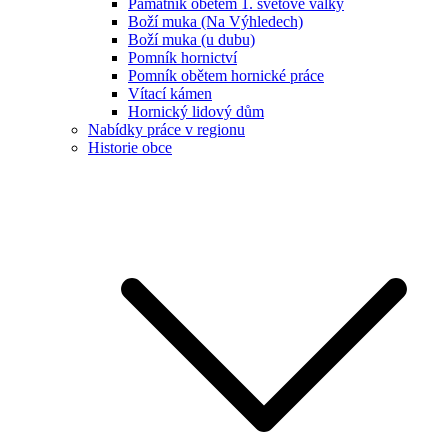
Památník obětem 1. světové války
Boží muka (Na Výhledech)
Boží muka (u dubu)
Pomník hornictví
Pomník obětem hornické práce
Vítací kámen
Hornický lidový dům
Nabídky práce v regionu
Historie obce