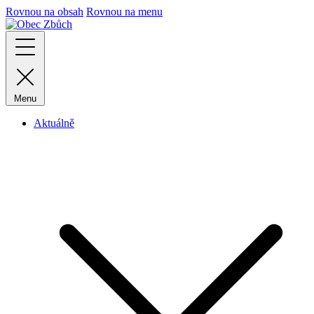
Rovnou na obsah
Rovnou na menu
Menu
Aktuálně