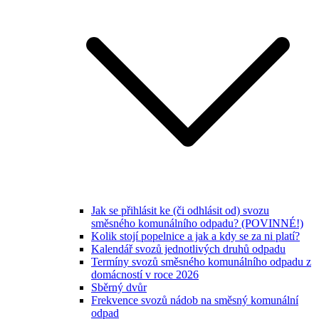
Jak se přihlásit ke (či odhlásit od) svozu
směsného komunálního odpadu? (POVINNÉ!)
Kolik stojí popelnice a jak a kdy se za ni platí?
Kalendář svozů jednotlivých druhů odpadu
Termíny svozů směsného komunálního odpadu z
domácností v roce 2026
Sběrný dvůr
Frekvence svozů nádob na směsný komunální
odpad