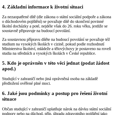
4. Základní informace k životní situaci
Za nezaopatřené dítě (dle zákona o státní sociální podpoře a zákona
o důchodovém pojištění) se považuje dítě do skončení povinné
školní docházky a poté, nejdéle však do 26. roku věku, jestliže se
soustavně připravuje na budoucí povolání.
Za soustavnou přípravu dítěte na budoucí povolání se považuje též
studium na vysokých školách v cizině, pokud podle rozhodnutí
Ministerstva školství, mládeže a tělovýchovy je postaveno na roveň
studia na středních a vysokých školách v České republice.
5. Kdo je oprávněn v této věci jednat (podat žádost
apod.)
Studující v zahraničí nebo jiná oprávněná osoba na základě
předložení ověřené plné moci.
6. Jaké jsou podmínky a postup pro řešení životní
situace
Občan studující v zahraničí uplatňuje nárok na dávku státní sociální
podpory nebo na důchod, příp. úhradu zdravotního pojištění jako