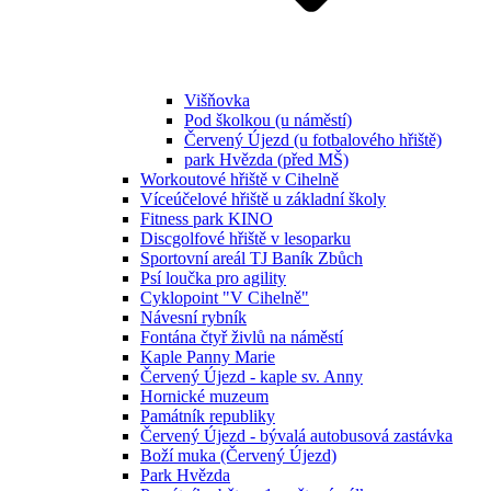
Višňovka
Pod školkou (u náměstí)
Červený Újezd (u fotbalového hřiště)
park Hvězda (před MŠ)
Workoutové hřiště v Cihelně
Víceúčelové hřiště u základní školy
Fitness park KINO
Discgolfové hřiště v lesoparku
Sportovní areál TJ Baník Zbůch
Psí loučka pro agility
Cyklopoint "V Cihelně"
Návesní rybník
Fontána čtyř živlů na náměstí
Kaple Panny Marie
Červený Újezd - kaple sv. Anny
Hornické muzeum
Památník republiky
Červený Újezd - bývalá autobusová zastávka
Boží muka (Červený Újezd)
Park Hvězda