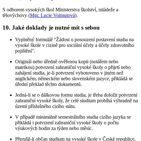
S odborem vysokých škol Ministerstva školství, mládeže a
tělovýchovy (
Mgr. Lucie Volmutová
).
10. Jaké doklady je nutné mít s sebou
Vyplněný formulář "Žádost o posouzení postavení studia na
vysoké škole v cizině pro sociální účely a účely zdravotního
pojištění".
Originál nebo úředně ověřenou kopii (notářem nebo
matrikou) potvrzení zahraniční vysoké školy o přijetí nebo
zahájení studia, je-li potvrzení vyhotoveno v jiném než
anglickém, německém nebo slovenském jazyce, přikládá se
úřední překlad těchto dokumentů.
Jedná-li se o dálkovou formu studia, je třeba doložit potvrzení
zahraniční vysoké školy, že celé studium probíhá výhradně na
území příslušného cizího státu.
V případě minimálně semestrálního studia cizího jazyka se
přikládá i potvrzení zahraniční vysoké školy o počtu
výukových hodin za týden nebo měsíc.
Přerušil-li občan studium na vysoké škole v České republice,