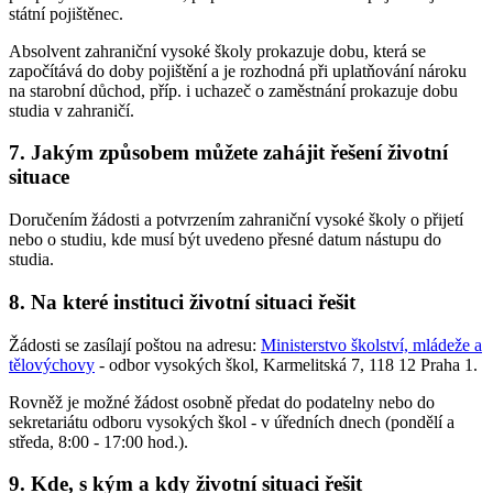
státní pojištěnec.
Absolvent zahraniční vysoké školy prokazuje dobu, která se
započítává do doby pojištění a je rozhodná při uplatňování nároku
na starobní důchod, příp. i uchazeč o zaměstnání prokazuje dobu
studia v zahraničí.
7. Jakým způsobem můžete zahájit řešení životní
situace
Doručením žádosti a potvrzením zahraniční vysoké školy o přijetí
nebo o studiu, kde musí být uvedeno přesné datum nástupu do
studia.
8. Na které instituci životní situaci řešit
Žádosti se zasílají poštou na adresu:
Ministerstvo školství, mládeže a
tělovýchovy
- odbor vysokých škol, Karmelitská 7, 118 12 Praha 1.
Rovněž je možné žádost osobně předat do podatelny nebo do
sekretariátu odboru vysokých škol - v úředních dnech (pondělí a
středa, 8:00 - 17:00 hod.).
9. Kde, s kým a kdy životní situaci řešit