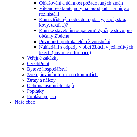
Ohlašování a účinnost požadovaných změn
Víkendové kontejnery na bioodpad - termíny a
rozmístění
Kam s tříděným odpadem (plasty, papír, sklo,
kovy, textil...)?
Kam se stavebním odpadem? Využijte slevu pro
občany Zbůchu
Povinnosti podnikatelů a živnostníků
Nakládání s odpady v obci Zbůch v jednotlivých
letech (povinné informace)
Veřejné zakázky
CzechPoint
Bytové hospodářství
Zveřejňování informací o kontrolách
Ztráty a nálezy
Ochrana osobních údajů
Poplatky
Přihlásit pejska
Naše obec