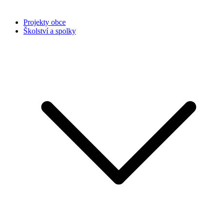
Projekty obce
Školství a spolky