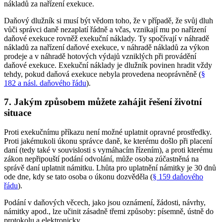
nákladů za nařízení exekuce.
Daňový dlužník si musí být vědom toho, že v případě, že svůj dluh
vůči správci daně nezaplatí řádně a včas, vznikají mu po nařízení
daňové exekuce rovněž exekuční náklady. Ty spočívají v náhradě
nákladů za nařízení daňové exekuce, v náhradě nákladů za výkon
prodeje a v náhradě hotových výdajů vzniklých při provádění
daňové exekuce. Exekuční náklady je dlužník povinen hradit vždy
tehdy, pokud daňová exekuce nebyla provedena neoprávněně (
§
182 a násl. daňového řádu
).
7. Jakým způsobem můžete zahájit řešení životní
situace
Proti exekučnímu příkazu není možné uplatnit opravné prostředky.
Proti jakémukoli úkonu správce daně, ke kterému došlo při placení
daní (tedy také v souvislosti s vymáhacím řízením), a proti kterému
zákon nepřipouští podání odvolání, může osoba zúčastněná na
správě daní uplatnit námitku. Lhůta pro uplatnění námitky je 30 dnů
ode dne, kdy se tato osoba o úkonu dozvěděla (
§ 159 daňového
řádu
).
Podání v daňových věcech, jako jsou oznámení, žádosti, návrhy,
námitky apod., lze učinit zásadně třemi způsoby: písemně, ústně do
protokolu a elektronicky.