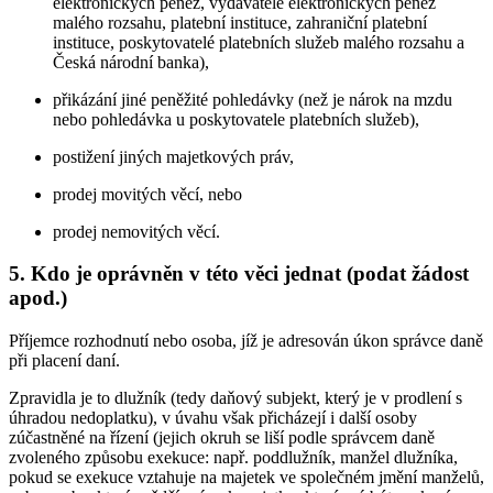
elektronických peněz, vydavatelé elektronických peněz
malého rozsahu, platební instituce, zahraniční platební
instituce, poskytovatelé platebních služeb malého rozsahu a
Česká národní banka),
přikázání jiné peněžité pohledávky (než je nárok na mzdu
nebo pohledávka u poskytovatele platebních služeb),
postižení jiných majetkových práv,
prodej movitých věcí, nebo
prodej nemovitých věcí.
5. Kdo je oprávněn v této věci jednat (podat žádost
apod.)
Příjemce rozhodnutí nebo osoba, jíž je adresován úkon správce daně
při placení daní.
Zpravidla je to dlužník (tedy daňový subjekt, který je v prodlení s
úhradou nedoplatku), v úvahu však přicházejí i další osoby
zúčastněné na řízení (jejich okruh se liší podle správcem daně
zvoleného způsobu exekuce: např. poddlužník, manžel dlužníka,
pokud se exekuce vztahuje na majetek ve společném jmění manželů,