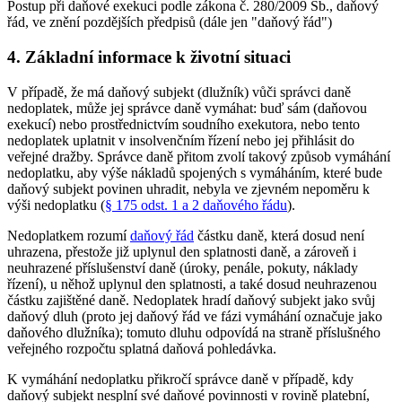
Postup při daňové exekuci podle zákona č. 280/2009 Sb., daňový
řád, ve znění pozdějších předpisů (dále jen "daňový řád")
4. Základní informace k životní situaci
V případě, že má daňový subjekt (dlužník) vůči správci daně
nedoplatek, může jej správce daně vymáhat: buď sám (daňovou
exekucí) nebo prostřednictvím soudního exekutora, nebo tento
nedoplatek uplatnit v insolvenčním řízení nebo jej přihlásit do
veřejné dražby. Správce daně přitom zvolí takový způsob vymáhání
nedoplatku, aby výše nákladů spojených s vymáháním, které bude
daňový subjekt povinen uhradit, nebyla ve zjevném nepoměru k
výši nedoplatku (
§ 175 odst. 1 a 2 daňového řádu
).
Nedoplatkem rozumí
daňový řád
částku daně, která dosud není
uhrazena, přestože již uplynul den splatnosti daně, a zároveň i
neuhrazené příslušenství daně (úroky, penále, pokuty, náklady
řízení), u něhož uplynul den splatnosti, a také dosud neuhrazenou
částku zajištěné daně. Nedoplatek hradí daňový subjekt jako svůj
daňový dluh (proto jej daňový řád ve fázi vymáhání označuje jako
daňového dlužníka); tomuto dluhu odpovídá na straně příslušného
veřejného rozpočtu splatná daňová pohledávka.
K vymáhání nedoplatku přikročí správce daně v případě, kdy
daňový subjekt nesplní své daňové povinnosti v rovině platební,