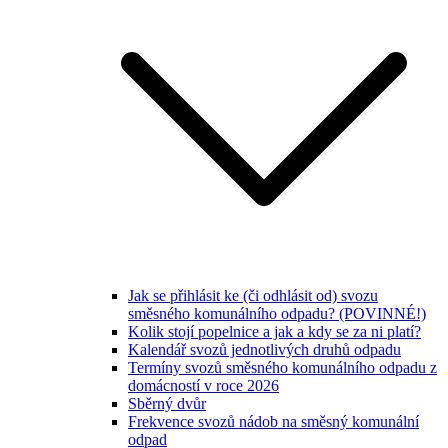
Jak se přihlásit ke (či odhlásit od) svozu
směsného komunálního odpadu? (POVINNÉ!)
Kolik stojí popelnice a jak a kdy se za ni platí?
Kalendář svozů jednotlivých druhů odpadu
Termíny svozů směsného komunálního odpadu z
domácností v roce 2026
Sběrný dvůr
Frekvence svozů nádob na směsný komunální
odpad