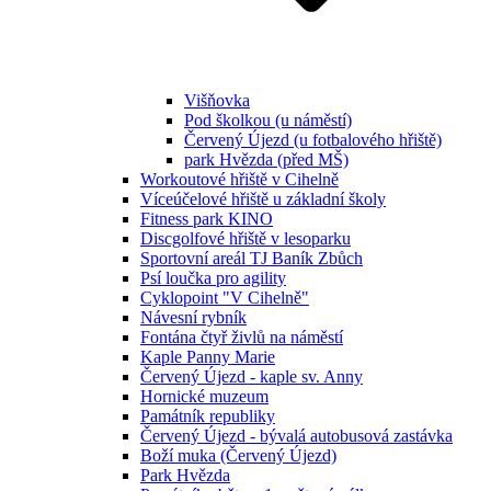
Višňovka
Pod školkou (u náměstí)
Červený Újezd (u fotbalového hřiště)
park Hvězda (před MŠ)
Workoutové hřiště v Cihelně
Víceúčelové hřiště u základní školy
Fitness park KINO
Discgolfové hřiště v lesoparku
Sportovní areál TJ Baník Zbůch
Psí loučka pro agility
Cyklopoint "V Cihelně"
Návesní rybník
Fontána čtyř živlů na náměstí
Kaple Panny Marie
Červený Újezd - kaple sv. Anny
Hornické muzeum
Památník republiky
Červený Újezd - bývalá autobusová zastávka
Boží muka (Červený Újezd)
Park Hvězda