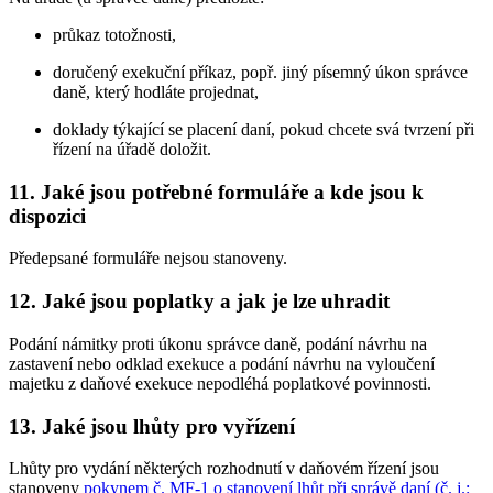
průkaz totožnosti,
doručený exekuční příkaz, popř. jiný písemný úkon správce
daně, který hodláte projednat,
doklady týkající se placení daní, pokud chcete svá tvrzení při
řízení na úřadě doložit.
11. Jaké jsou potřebné formuláře a kde jsou k
dispozici
Předepsané formuláře nejsou stanoveny.
12. Jaké jsou poplatky a jak je lze uhradit
Podání námitky proti úkonu správce daně, podání návrhu na
zastavení nebo odklad exekuce a podání návrhu na vyloučení
majetku z daňové exekuce nepodléhá poplatkové povinnosti.
13. Jaké jsou lhůty pro vyřízení
Lhůty pro vydání některých rozhodnutí v daňovém řízení jsou
stanoveny
pokynem č. MF-1 o stanovení lhůt při správě daní (č. j.: