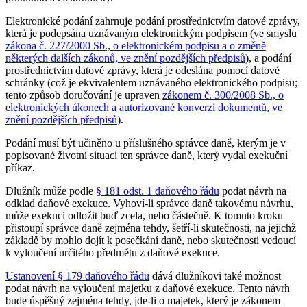
Elektronické podání zahrnuje podání prostřednictvím datové zprávy,
která je podepsána uznávaným elektronickým podpisem (ve smyslu
zákona č. 227/2000 Sb., o elektronickém podpisu a o změně
některých dalších zákonů, ve znění pozdějších předpisů
), a podání
prostřednictvím datové zprávy, která je odeslána pomocí datové
schránky (což je ekvivalentem uznávaného elektronického podpisu;
tento způsob doručování je upraven
zákonem č. 300/2008 Sb., o
elektronických úkonech a autorizované konverzi dokumentů, ve
znění pozdějších předpisů
).
Podání musí být učiněno u příslušného správce daně, kterým je v
popisované životní situaci ten správce daně, který vydal exekuční
příkaz.
Dlužník může podle
§ 181 odst. 1 daňového řádu
podat návrh na
odklad daňové exekuce. Vyhoví-li správce daně takovému návrhu,
může exekuci odložit buď zcela, nebo částečně. K tomuto kroku
přistoupí správce daně zejména tehdy, šetří-li skutečnosti, na jejichž
základě by mohlo dojít k posečkání daně, nebo skutečnosti vedoucí
k vyloučení určitého předmětu z daňové exekuce.
Ustanovení § 179 daňového řádu
dává dlužníkovi také možnost
podat návrh na vyloučení majetku z daňové exekuce. Tento návrh
bude úspěšný zejména tehdy, jde-li o majetek, který je zákonem