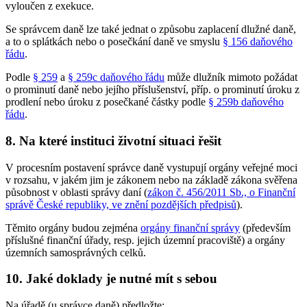
vyloučen z exekuce.
Se správcem daně lze také jednat o způsobu zaplacení dlužné daně,
a to o splátkách nebo o posečkání daně ve smyslu
§ 156 daňového
řádu
.
Podle
§ 259
a
§ 259c daňového řádu
může dlužník mimoto požádat
o prominutí daně nebo jejího příslušenství, příp. o prominutí úroku z
prodlení nebo úroku z posečkané částky podle
§ 259b daňového
řádu
.
8. Na které instituci životní situaci řešit
V procesním postavení správce daně vystupují orgány veřejné moci
v rozsahu, v jakém jim je zákonem nebo na základě zákona svěřena
působnost v oblasti správy daní (
zákon č. 456/2011 Sb., o Finanční
správě České republiky, ve znění pozdějších předpisů
).
Těmito orgány budou zejména
orgány finanční správy
(především
příslušné finanční úřady, resp. jejich územní pracoviště) a orgány
územních samosprávných celků.
10. Jaké doklady je nutné mít s sebou
Na úřadě (u správce daně) předložte: