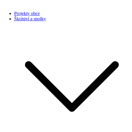
Projekty obce
Školství a spolky