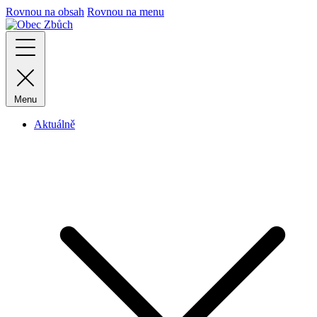
Rovnou na obsah
Rovnou na menu
Menu
Aktuálně