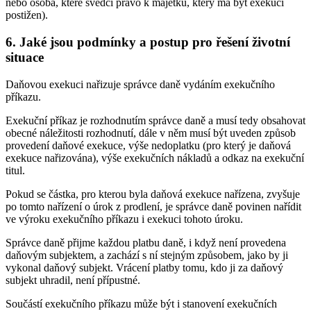
nebo osoba, které svědčí právo k majetku, který má být exekucí
postižen).
6. Jaké jsou podmínky a postup pro řešení životní
situace
Daňovou exekuci nařizuje správce daně vydáním exekučního
příkazu.
Exekuční příkaz je rozhodnutím správce daně a musí tedy obsahovat
obecné náležitosti rozhodnutí, dále v něm musí být uveden způsob
provedení daňové exekuce, výše nedoplatku (pro který je daňová
exekuce nařizována), výše exekučních nákladů a odkaz na exekuční
titul.
Pokud se částka, pro kterou byla daňová exekuce nařízena, zvyšuje
po tomto nařízení o úrok z prodlení, je správce daně povinen nařídit
ve výroku exekučního příkazu i exekuci tohoto úroku.
Správce daně přijme každou platbu daně, i když není provedena
daňovým subjektem, a zachází s ní stejným způsobem, jako by ji
vykonal daňový subjekt. Vrácení platby tomu, kdo ji za daňový
subjekt uhradil, není přípustné.
Součástí exekučního příkazu může být i stanovení exekučních