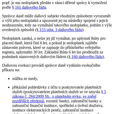
popř. je mu nedoplatek předán v rámci dělené správy k vymožení
podle
§ 161 daňového řádu
.
Správce daně může daňový subjekt vhodným způsobem vyrozumět
o výši jeho nedoplatků a upozornit jej na následky spojené s jejich
neuhrazením, tedy na vymáhání takového nedoplatku, jedním z výše
uvedených způsobů (
§ 153 odst. 3 daňového řádu
).
Nedoplatek zaniká, a nelze jej již vymáhat, po uplynutí lhůty pro
placení daně, která činí 6 let, a pokud je nedoplatek zajištěn
zástavním právem, které se zapisuje do příslušného veřejného
registru, uplynutím 30 let. Základní lhůtu 6 let lze prodloužit za
podmínek stanovených daňovým řádem (
§ 160 daňového řádu
).
Daňovou exekuci provádí správce daně vydáním exekučního
příkazu na:
srážku ze mzdy,
přikázání pohledávky z účtu u poskytovatele platebních
služeb (poskytovatelem platebních služeb se ve smyslu
§ 5
zákona č. 284/2009 Sb., o platebním styku, ve znění
pozdějších předpisů
, rozumí: banky, zahraniční banky a
zahraniční finanční instituce, spořitelní a úvěrní družstva,
instituce elektronických peněz, zahraniční instituce