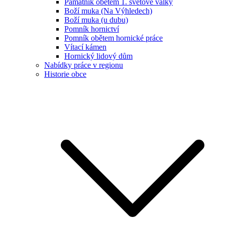
Památník obětem 1. světové války
Boží muka (Na Výhledech)
Boží muka (u dubu)
Pomník hornictví
Pomník obětem hornické práce
Vítací kámen
Hornický lidový dům
Nabídky práce v regionu
Historie obce