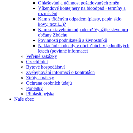
Ohlašování a účinnost požadovaných změn
Víkendové kontejnery na bioodpad - termíny a
rozmístění
Kam s tříděným odpadem (plasty, papír, sklo,
kovy, textil...)?
Kam se stavebním odpadem? Využijte slevu pro
občany Zbůchu
Povinnosti podnikatelů a živnostníků
Nakládání s odpady v obci Zbůch v jednotlivých
letech (povinné informace)
Veřejné zakázky
CzechPoint
Bytové hospodářství
Zveřejňování informací o kontrolách
Ztráty a nálezy
Ochrana osobních údajů
Poplatky
Přihlásit pejska
Naše obec