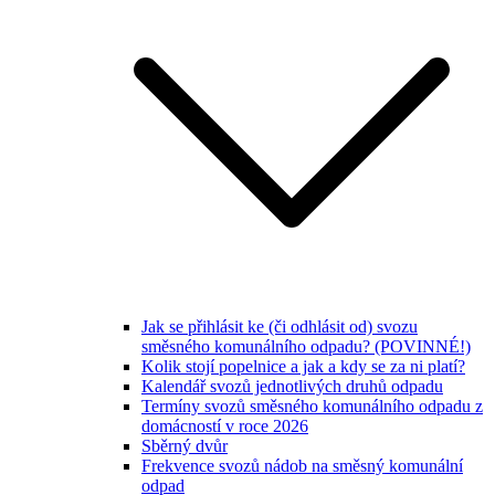
Jak se přihlásit ke (či odhlásit od) svozu
směsného komunálního odpadu? (POVINNÉ!)
Kolik stojí popelnice a jak a kdy se za ni platí?
Kalendář svozů jednotlivých druhů odpadu
Termíny svozů směsného komunálního odpadu z
domácností v roce 2026
Sběrný dvůr
Frekvence svozů nádob na směsný komunální
odpad