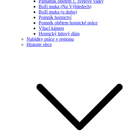
Památník obětem 1. světové války
Boží muka (Na Výhledech)
Boží muka (u dubu)
Pomník hornictví
Pomník obětem hornické práce
Vítací kámen
Hornický lidový dům
Nabídky práce v regionu
Historie obce