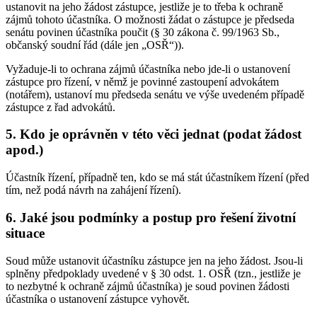
ustanovit na jeho žádost zástupce, jestliže je to třeba k ochraně
zájmů tohoto účastníka. O možnosti žádat o zástupce je předseda
senátu povinen účastníka poučit (§ 30 zákona č. 99/1963 Sb.,
občanský soudní řád (dále jen „OSŘ“)).
Vyžaduje-li to ochrana zájmů účastníka nebo jde-li o ustanovení
zástupce pro řízení, v němž je povinné zastoupení advokátem
(notářem), ustanoví mu předseda senátu ve výše uvedeném případě
zástupce z řad advokátů.
5. Kdo je oprávněn v této věci jednat (podat žádost
apod.)
Účastník řízení, případně ten, kdo se má stát účastníkem řízení (před
tím, než podá návrh na zahájení řízení).
6. Jaké jsou podmínky a postup pro řešení životní
situace
Soud může ustanovit účastníku zástupce jen na jeho žádost. Jsou-li
splněny předpoklady uvedené v § 30 odst. 1. OSŘ (tzn., jestliže je
to nezbytné k ochraně zájmů účastníka) je soud povinen žádosti
účastníka o ustanovení zástupce vyhovět.