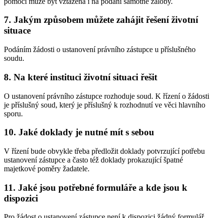
pomoci může být vztažena i na podání samotné žaloby.
7. Jakým způsobem můžete zahájit řešení životní
situace
Podáním žádosti o ustanovení právního zástupce u příslušného
soudu.
8. Na které instituci životní situaci řešit
O ustanovení právního zástupce rozhoduje soud. K řízení o žádosti
je příslušný soud, který je příslušný k rozhodnutí ve věci hlavního
sporu.
10. Jaké doklady je nutné mít s sebou
V řízení bude obvykle třeba předložit doklady potvrzující potřebu
ustanovení zástupce a často též doklady prokazující špatné
majetkové poměry žadatele.
11. Jaké jsou potřebné formuláře a kde jsou k
dispozici
Pro žádost o ustanovení zástupce není k dispozici žádný formulář.