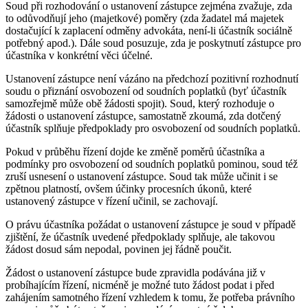
Soud při rozhodování o ustanovení zástupce zejména zvažuje, zda
to odůvodňují jeho (majetkové) poměry (zda žadatel má majetek
dostačující k zaplacení odměny advokáta, není-li účastník sociálně
potřebný apod.). Dále soud posuzuje, zda je poskytnutí zástupce pro
účastníka v konkrétní věci účelné.
Ustanovení zástupce není vázáno na předchozí pozitivní rozhodnutí
soudu o přiznání osvobození od soudních poplatků (byť účastník
samozřejmě může obě žádosti spojit). Soud, který rozhoduje o
žádosti o ustanovení zástupce, samostatně zkoumá, zda dotčený
účastník splňuje předpoklady pro osvobození od soudních poplatků.
Pokud v průběhu řízení dojde ke změně poměrů účastníka a
podmínky pro osvobození od soudních poplatků pominou, soud též
zruší usnesení o ustanovení zástupce. Soud tak může učinit i se
zpětnou platností, ovšem účinky procesních úkonů, které
ustanovený zástupce v řízení učinil, se zachovají.
O právu účastníka požádat o ustanovení zástupce je soud v případě
zjištění, že účastník uvedené předpoklady splňuje, ale takovou
žádost dosud sám nepodal, povinen jej řádně poučit.
Žádost o ustanovení zástupce bude zpravidla podávána již v
probíhajícím řízení, nicméně je možné tuto žádost podat i před
zahájením samotného řízení vzhledem k tomu, že potřeba právního