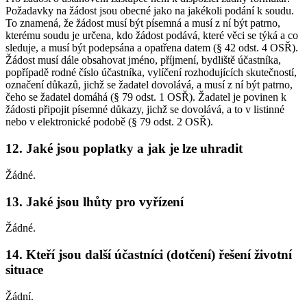
Požadavky na žádost jsou obecné jako na jakékoli podání k soudu.
To znamená, že žádost musí být písemná a musí z ní být patrno,
kterému soudu je určena, kdo žádost podává, které věci se týká a co
sleduje, a musí být podepsána a opatřena datem (§ 42 odst. 4 OSŘ).
Žádost musí dále obsahovat jméno, příjmení, bydliště účastníka,
popřípadě rodné číslo účastníka, vylíčení rozhodujících skutečností,
označení důkazů, jichž se žadatel dovolává, a musí z ní být patrno,
čeho se žadatel domáhá (§ 79 odst. 1 OSŘ). Žadatel je povinen k
žádosti připojit písemné důkazy, jichž se dovolává, a to v listinné
nebo v elektronické podobě (§ 79 odst. 2 OSŘ).
12. Jaké jsou poplatky a jak je lze uhradit
Žádné.
13. Jaké jsou lhůty pro vyřízení
Žádné.
14. Kteří jsou další účastníci (dotčení) řešení životní
situace
Žádní.