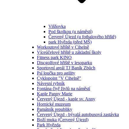
Višňovka
Pod školkou (u náměstí)
Červený Újezd (u fotbalového hřiště)
park Hvězda (před MŠ)
Workoutové hřiště v Cihelně
Víceúčelové hřiště u základní školy
Fitness park KINO
Discgolfové hřiště v lesoparku
Sportovní areál TJ Baník Zbůch
Psí loučka pro agility
Cyklopoint "V Cihelně"
Návesní rybník
Fontána čtyř živlů na náměstí
Kaple Panny Marie
Červený Újezd - kaple sv. Anny
Hornické muzeum
Památník republiky
Červený Újezd - bývalá autobusová zastávka
Boží muka (Červený Újezd)
Park Hvězda