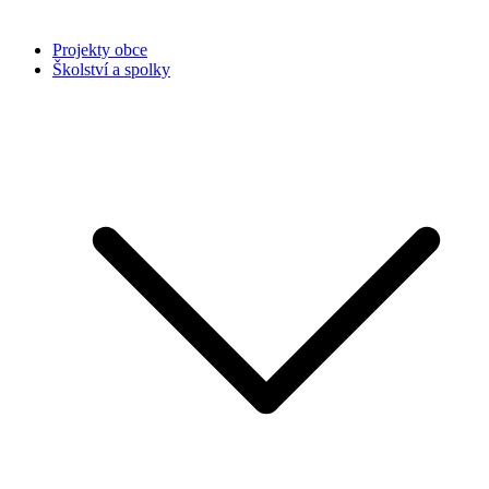
Projekty obce
Školství a spolky