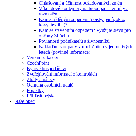
Ohlašování a účinnost požadovaných změn
Víkendové kontejnery na bioodpad - termíny a
rozmístění
Kam s tříděným odpadem (plasty, papír, sklo,
kovy, textil...)?
Kam se stavebním odpadem? Využijte slevu pro
občany Zbůchu
Povinnosti podnikatelů a živnostníků
Nakládání s odpady v obci Zbůch v jednotlivých
letech (povinné informace)
Veřejné zakázky
CzechPoint
Bytové hospodářství
Zveřejňování informací o kontrolách
Ztráty a nálezy
Ochrana osobních údajů
Poplatky
Přihlásit pejska
Naše obec