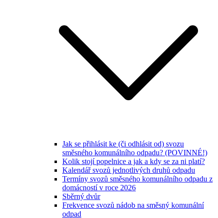
Jak se přihlásit ke (či odhlásit od) svozu
směsného komunálního odpadu? (POVINNÉ!)
Kolik stojí popelnice a jak a kdy se za ni platí?
Kalendář svozů jednotlivých druhů odpadu
Termíny svozů směsného komunálního odpadu z
domácností v roce 2026
Sběrný dvůr
Frekvence svozů nádob na směsný komunální
odpad