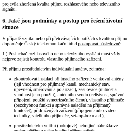
projevila zhoršená kvalita příjmu rozhlasového nebo televizního
signálu.
6. Jaké jsou podmínky a postup pro řešení životní
situace
V případě vzniku nebo při přetrvávajících potížích s kvalitou příjmu
doporučuje Český telekomunikační úřad
postupovat následovně
:
1.) Posluchač rozhlasového nebo televizního vysílání musí vždy
nejprve zajistit kontrolu vlastního přijímacího zařízení.
Při příjmu prostřednictvím individuální antény, zejména:
zkontrolovat instalaci přijímacího zařízení: venkovní antény
(její vhodnost pro přijímaný kanál, mechanický stav,
upevnění, směrování a polarizaci), zesilovače (nutnost a
vhodnost jeho použití), anténního svodu (celistvost, správné
připojení, použití symetrizačního členu), vlastního přijímače
(bezchybnou funkci a správné naladění na přijímaný
kmitočet), přidružených zařízení (připojení audio-video
techniky, satelitního přijímače, set-top-boxu atd.),
prostřednictvím vnitřní (pokojové) nebo jiné náhražkové
antény většinou nelze kvalitní příjem zajistit.