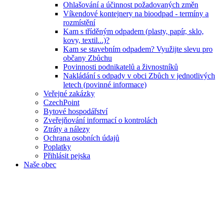
Ohlašování a účinnost požadovaných změn
Víkendové kontejnery na bioodpad - termíny a
rozmístění
Kam s tříděným odpadem (plasty, papír, sklo,
kovy, textil...)?
Kam se stavebním odpadem? Využijte slevu pro
občany Zbůchu
Povinnosti podnikatelů a živnostníků
Nakládání s odpady v obci Zbůch v jednotlivých
letech (povinné informace)
Veřejné zakázky
CzechPoint
Bytové hospodářství
Zveřejňování informací o kontrolách
Ztráty a nálezy
Ochrana osobních údajů
Poplatky
Přihlásit pejska
Naše obec