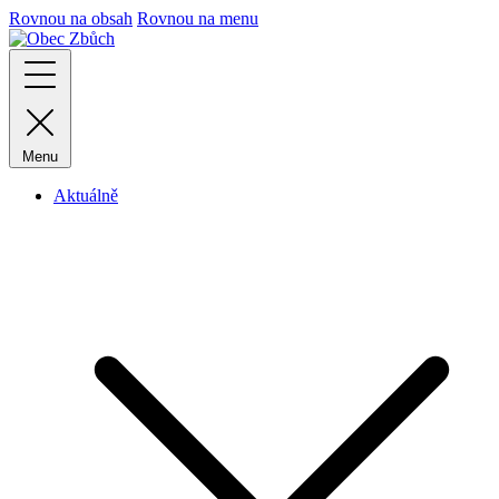
Rovnou na obsah
Rovnou na menu
Menu
Aktuálně