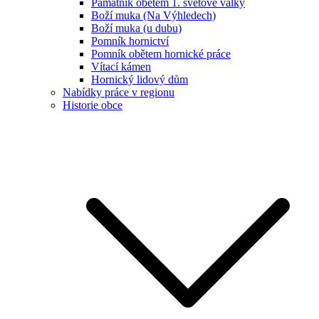
Památník obětem 1. světové války
Boží muka (Na Výhledech)
Boží muka (u dubu)
Pomník hornictví
Pomník obětem hornické práce
Vítací kámen
Hornický lidový dům
Nabídky práce v regionu
Historie obce