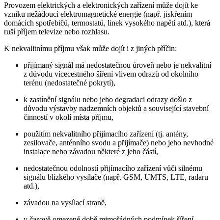
Provozem elektrických a elektronických zařízení může dojít ke
vzniku nežádoucí elektromagnetické energie (např. jiskřením
domácích spotřebičů, termostatů, linek vysokého napětí atd.), která
ruší příjem televize nebo rozhlasu.
K nekvalitnímu příjmu však může dojít i z jiných příčin:
přijímaný signál má nedostatečnou úroveň nebo je nekvalitní
z důvodu vícecestného šíření vlivem odrazů od okolního
terénu (nedostatečné pokrytí),
k zastínění signálu nebo jeho degradaci odrazy došlo z
důvodu výstavby nadzemních objektů a související stavební
činností v okolí místa příjmu,
použitím nekvalitního přijímacího zařízení (tj. antény,
zesilovače, anténního svodu a přijímače) nebo jeho nevhodné
instalace nebo závadou některé z jeho částí,
nedostatečnou odolností přijímacího zařízení vůči silnému
signálu blízkého vysílače (např. GSM, UMTS, LTE, radaru
atd.),
závadou na vysílací straně,
v časově omezené době mimořádných podmínek šíření