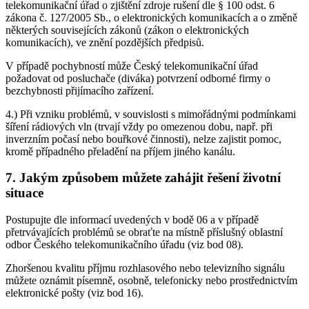
telekomunikační úřad o zjištění zdroje rušení dle § 100 odst. 6
zákona č. 127/2005 Sb., o elektronických komunikacích a o změně
některých souvisejících zákonů (zákon o elektronických
komunikacích), ve znění pozdějších předpisů.
V případě pochybností může Český telekomunikační úřad
požadovat od posluchače (diváka) potvrzení odborné firmy o
bezchybnosti přijímacího zařízení.
4.) Při vzniku problémů, v souvislosti s mimořádnými podmínkami
šíření rádiových vln (trvají vždy po omezenou dobu, např. při
inverzním počasí nebo bouřkové činnosti), nelze zajistit pomoc,
kromě případného přeladění na příjem jiného kanálu.
7. Jakým způsobem můžete zahájit řešení životní
situace
Postupujte dle informací uvedených v bodě 06 a v případě
přetrvávajících problémů se obraťte na místně příslušný oblastní
odbor Českého telekomunikačního úřadu (viz bod 08).
Zhoršenou kvalitu příjmu rozhlasového nebo televizního signálu
můžete oznámit písemně, osobně, telefonicky nebo prostřednictvím
elektronické pošty (viz bod 16).