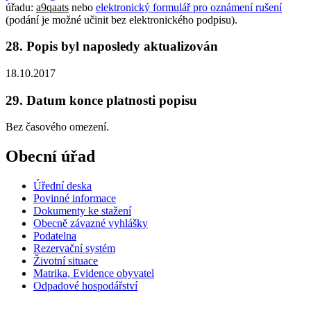
úřadu:
a9qaats
nebo
elektronický formulář pro oznámení rušení
(podání je možné učinit bez elektronického podpisu).
28. Popis byl naposledy aktualizován
18.10.2017
29. Datum konce platnosti popisu
Bez časového omezení.
Obecní úřad
Úřední deska
Povinné informace
Dokumenty ke stažení
Obecně závazné vyhlášky
Podatelna
Rezervační systém
Životní situace
Matrika, Evidence obyvatel
Odpadové hospodářství