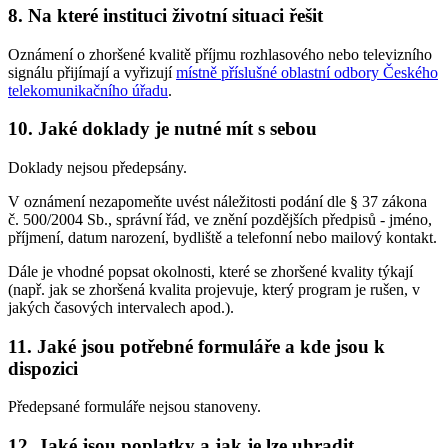
8. Na které instituci životní situaci řešit
Oznámení o zhoršené kvalitě příjmu rozhlasového nebo televizního
signálu přijímají a vyřizují
místně příslušné oblastní odbory Českého
telekomunikačního úřadu
.
10. Jaké doklady je nutné mít s sebou
Doklady nejsou předepsány.
V oznámení nezapomeňte uvést náležitosti podání dle § 37 zákona
č. 500/2004 Sb., správní řád, ve znění pozdějších předpisů - jméno,
příjmení, datum narození, bydliště a telefonní nebo mailový kontakt.
Dále je vhodné popsat okolnosti, které se zhoršené kvality týkají
(např. jak se zhoršená kvalita projevuje, který program je rušen, v
jakých časových intervalech apod.).
11. Jaké jsou potřebné formuláře a kde jsou k
dispozici
Předepsané formuláře nejsou stanoveny.
12. Jaké jsou poplatky a jak je lze uhradit