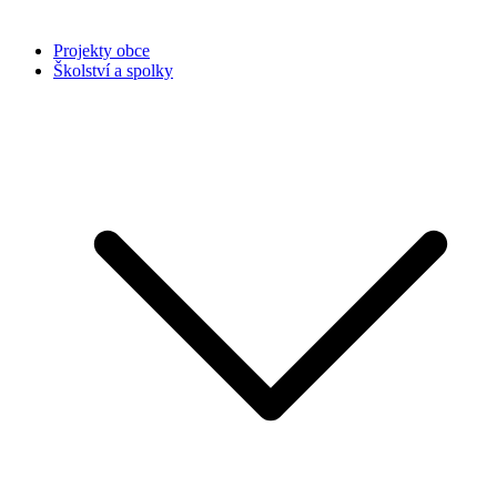
Projekty obce
Školství a spolky