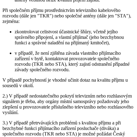
Při společném příjmu prostřednictvím televizního kabelového
rozvodu (dále jen "TKR") nebo společné antény (dále jen "STA"),
zejména:
zkontrolovat celistvost účastnické šňůry, včetně jejího
správného připojení, a vlastní přijímač (jeho bezchybnou
funkci a správné naladění na přijímaný kmitočet),
v případě, že není zjištěna závada vlastního přijímacího
zařízení v bytě, kontaktovat provozovatele společného
rozvodu (TKR nebo STA), který zajistí odstranění případné
závady společného rozvodu.
V případě pochybností je vhodné učinit dotaz na kvalitu příjmu u
sousedů v okolí.
2.) V případě nedostatečného pokrytí televizním nebo rozhlasovým
signálem je třeba, aby orgány místní samosprávy požadovaly jeho
zlepšení u provozovatele příslušného televizního nebo rozhlasového
vysílání.
3.) V případě přetrvávajících problémů s kvalitou příjmu a při
bezchybné funkci přijímacího zařízení posluchače (diváka) a
společného rozvodu (TKR nebo STA) je možné požádat Český