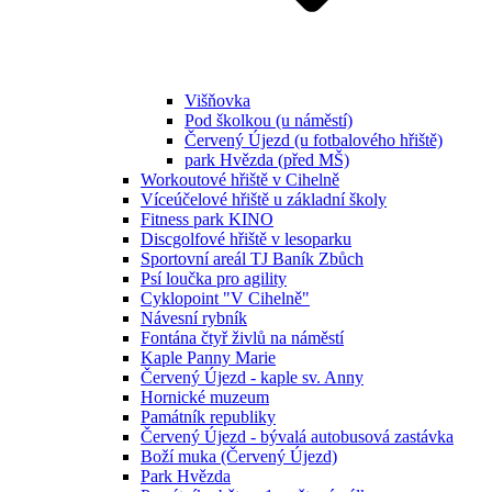
Višňovka
Pod školkou (u náměstí)
Červený Újezd (u fotbalového hřiště)
park Hvězda (před MŠ)
Workoutové hřiště v Cihelně
Víceúčelové hřiště u základní školy
Fitness park KINO
Discgolfové hřiště v lesoparku
Sportovní areál TJ Baník Zbůch
Psí loučka pro agility
Cyklopoint "V Cihelně"
Návesní rybník
Fontána čtyř živlů na náměstí
Kaple Panny Marie
Červený Újezd - kaple sv. Anny
Hornické muzeum
Památník republiky
Červený Újezd - bývalá autobusová zastávka
Boží muka (Červený Újezd)
Park Hvězda