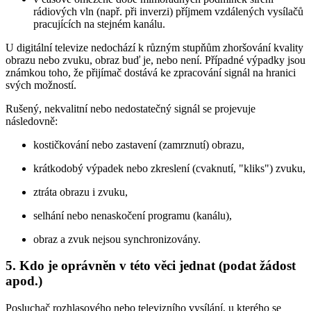
rádiových vln (např. při inverzi) příjmem vzdálených vysílačů
pracujících na stejném kanálu.
U digitální televize nedochází k různým stupňům zhoršování kvality
obrazu nebo zvuku, obraz buď je, nebo není. Případné výpadky jsou
známkou toho, že přijímač dostává ke zpracování signál na hranici
svých možností.
Rušený, nekvalitní nebo nedostatečný signál se projevuje
následovně:
kostičkování nebo zastavení (zamrznutí) obrazu,
krátkodobý výpadek nebo zkreslení (cvaknutí, "kliks") zvuku,
ztráta obrazu i zvuku,
selhání nebo nenaskočení programu (kanálu),
obraz a zvuk nejsou synchronizovány.
5. Kdo je oprávněn v této věci jednat (podat žádost
apod.)
Posluchač rozhlasového nebo televizního vysílání, u kterého se