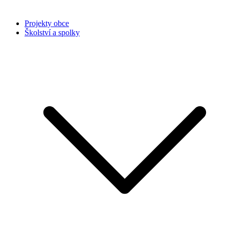
Projekty obce
Školství a spolky