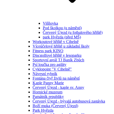
Višňovka
Pod školkou (u náměstí)
Červený Újezd (u fotbalového hřiště)
park Hvězda (před MŠ)
Workoutové hřiště v Cihelně
Víceúčelové hřiště u základní školy
Fitness park KINO
Discgolfové hřiště v lesoparku
Sportovní areál TJ Baník Zbůch
Psí loučka pro agility
Cyklopoint "V Cihelně"
Návesní rybník
Fontána čtyř živlů na náměstí
Kaple Panny Marie
Červený Újezd - kaple sv. Anny
Hornické muzeum
Památník republiky
Červený Újezd - bývalá autobusová zastávka
Boží muka (Červený Újezd)
Park Hvězda