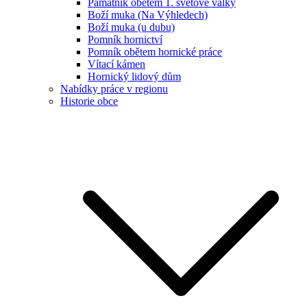
Památník obětem 1. světové války
Boží muka (Na Výhledech)
Boží muka (u dubu)
Pomník hornictví
Pomník obětem hornické práce
Vítací kámen
Hornický lidový dům
Nabídky práce v regionu
Historie obce