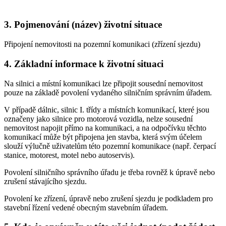
3. Pojmenování (název) životní situace
Připojení nemovitosti na pozemní komunikaci (zřízení sjezdu)
4. Základní informace k životní situaci
Na silnici a místní komunikaci lze připojit sousední nemovitost
pouze na základě povolení vydaného silničním správním úřadem.
V případě dálnic, silnic I. třídy a místních komunikací, které jsou
označeny jako silnice pro motorová vozidla, nelze sousední
nemovitost napojit přímo na komunikaci, a na odpočívku těchto
komunikací může být připojena jen stavba, která svým účelem
slouží výlučně uživatelům této pozemní komunikace (např. čerpací
stanice, motorest, motel nebo autoservis).
Povolení silničního správního úřadu je třeba rovněž k úpravě nebo
zrušení stávajícího sjezdu.
Povolení ke zřízení, úpravě nebo zrušení sjezdu je podkladem pro
stavební řízení vedené obecným stavebním úřadem.