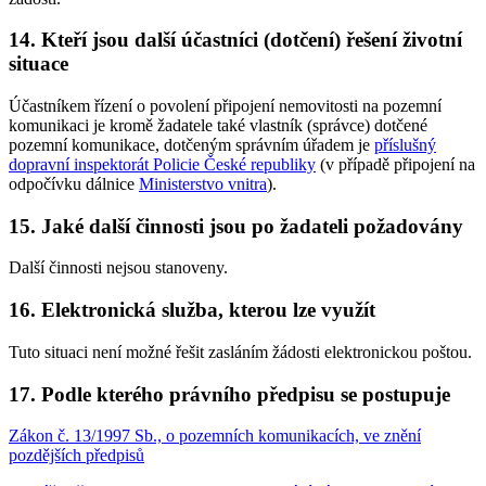
14. Kteří jsou další účastníci (dotčení) řešení životní
situace
Účastníkem řízení o povolení připojení nemovitosti na pozemní
komunikaci je kromě žadatele také vlastník (správce) dotčené
pozemní komunikace, dotčeným správním úřadem je
příslušný
dopravní inspektorát Policie České republiky
(v případě připojení na
odpočívku dálnice
Ministerstvo vnitra
).
15. Jaké další činnosti jsou po žadateli požadovány
Další činnosti nejsou stanoveny.
16. Elektronická služba, kterou lze využít
Tuto situaci není možné řešit zasláním žádosti elektronickou poštou.
17. Podle kterého právního předpisu se postupuje
Zákon č. 13/1997 Sb., o pozemních komunikacích, ve znění
pozdějších předpisů