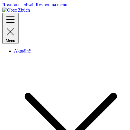
Rovnou na obsah
Rovnou na menu
Menu
Aktuálně