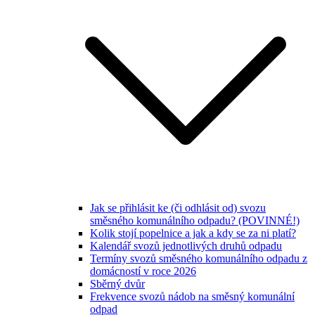
Jak se přihlásit ke (či odhlásit od) svozu
směsného komunálního odpadu? (POVINNÉ!)
Kolik stojí popelnice a jak a kdy se za ni platí?
Kalendář svozů jednotlivých druhů odpadu
Termíny svozů směsného komunálního odpadu z
domácností v roce 2026
Sběrný dvůr
Frekvence svozů nádob na směsný komunální
odpad