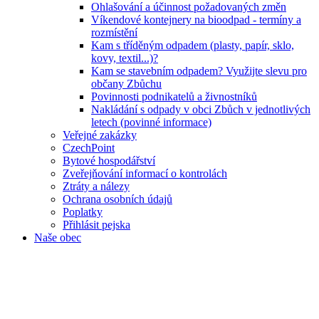
Ohlašování a účinnost požadovaných změn
Víkendové kontejnery na bioodpad - termíny a
rozmístění
Kam s tříděným odpadem (plasty, papír, sklo,
kovy, textil...)?
Kam se stavebním odpadem? Využijte slevu pro
občany Zbůchu
Povinnosti podnikatelů a živnostníků
Nakládání s odpady v obci Zbůch v jednotlivých
letech (povinné informace)
Veřejné zakázky
CzechPoint
Bytové hospodářství
Zveřejňování informací o kontrolách
Ztráty a nálezy
Ochrana osobních údajů
Poplatky
Přihlásit pejska
Naše obec