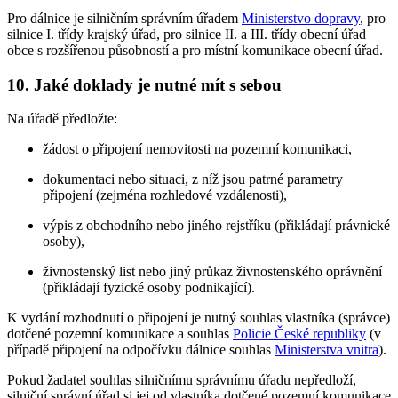
Pro dálnice je silničním správním úřadem
Ministerstvo dopravy
, pro
silnice I. třídy krajský úřad, pro silnice II. a III. třídy obecní úřad
obce s rozšířenou působností a pro místní komunikace obecní úřad.
10. Jaké doklady je nutné mít s sebou
Na úřadě předložte:
žádost o připojení nemovitosti na pozemní komunikaci,
dokumentaci nebo situaci, z níž jsou patrné parametry
připojení (zejména rozhledové vzdálenosti),
výpis z obchodního nebo jiného rejstříku (přikládají právnické
osoby),
živnostenský list nebo jiný průkaz živnostenského oprávnění
(přikládají fyzické osoby podnikající).
K vydání rozhodnutí o připojení je nutný souhlas vlastníka (správce)
dotčené pozemní komunikace a souhlas
Policie České republiky
(v
případě připojení na odpočívku dálnice souhlas
Ministerstva vnitra
).
Pokud žadatel souhlas silničnímu správnímu úřadu nepředloží,
silniční správní úřad si jej od vlastníka dotčené pozemní komunikace