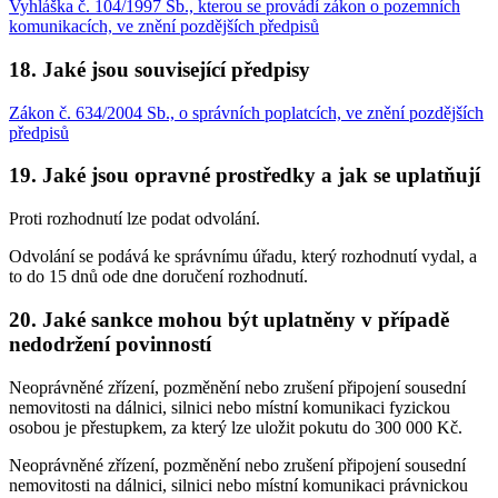
Vyhláška č. 104/1997 Sb., kterou se provádí zákon o pozemních
komunikacích, ve znění pozdějších předpisů
18. Jaké jsou související předpisy
Zákon č. 634/2004 Sb., o správních poplatcích, ve znění pozdějších
předpisů
19. Jaké jsou opravné prostředky a jak se uplatňují
Proti rozhodnutí lze podat odvolání.
Odvolání se podává ke správnímu úřadu, který rozhodnutí vydal, a
to do 15 dnů ode dne doručení rozhodnutí.
20. Jaké sankce mohou být uplatněny v případě
nedodržení povinností
Neoprávněné zřízení, pozměnění nebo zrušení připojení sousední
nemovitosti na dálnici, silnici nebo místní komunikaci fyzickou
osobou je přestupkem, za který lze uložit pokutu do 300 000 Kč.
Neoprávněné zřízení, pozměnění nebo zrušení připojení sousední
nemovitosti na dálnici, silnici nebo místní komunikaci právnickou