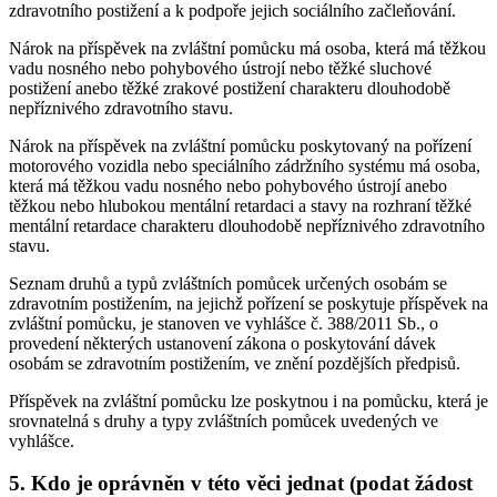
zdravotního postižení a k podpoře jejich sociálního začleňování.
Nárok na příspěvek na zvláštní pomůcku má osoba, která má těžkou
vadu nosného nebo pohybového ústrojí nebo těžké sluchové
postižení anebo těžké zrakové postižení charakteru dlouhodobě
nepříznivého zdravotního stavu.
Nárok na příspěvek na zvláštní pomůcku poskytovaný na pořízení
motorového vozidla nebo speciálního zádržního systému má osoba,
která má těžkou vadu nosného nebo pohybového ústrojí anebo
těžkou nebo hlubokou mentální retardaci a stavy na rozhraní těžké
mentální retardace charakteru dlouhodobě nepříznivého zdravotního
stavu.
Seznam druhů a typů zvláštních pomůcek určených osobám se
zdravotním postižením, na jejichž pořízení se poskytuje příspěvek na
zvláštní pomůcku, je stanoven ve vyhlášce č. 388/2011 Sb., o
provedení některých ustanovení zákona o poskytování dávek
osobám se zdravotním postižením, ve znění pozdějších předpisů.
Příspěvek na zvláštní pomůcku lze poskytnou i na pomůcku, která je
srovnatelná s druhy a typy zvláštních pomůcek uvedených ve
vyhlášce.
5. Kdo je oprávněn v této věci jednat (podat žádost