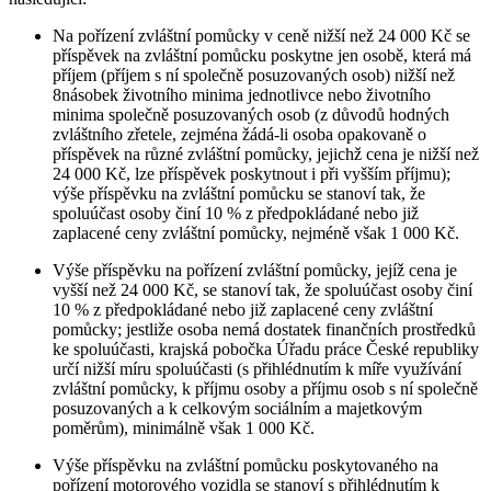
Na pořízení zvláštní pomůcky v ceně nižší než 24 000 Kč se
příspěvek na zvláštní pomůcku poskytne jen osobě, která má
příjem (příjem s ní společně posuzovaných osob) nižší než
8násobek životního minima jednotlivce nebo životního
minima společně posuzovaných osob (z důvodů hodných
zvláštního zřetele, zejména žádá-li osoba opakovaně o
příspěvek na různé zvláštní pomůcky, jejichž cena je nižší než
24 000 Kč, lze příspěvek poskytnout i při vyšším příjmu);
výše příspěvku na zvláštní pomůcku se stanoví tak, že
spoluúčast osoby činí 10 % z předpokládané nebo již
zaplacené ceny zvláštní pomůcky, nejméně však 1 000 Kč.
Výše příspěvku na pořízení zvláštní pomůcky, jejíž cena je
vyšší než 24 000 Kč, se stanoví tak, že spoluúčast osoby činí
10 % z předpokládané nebo již zaplacené ceny zvláštní
pomůcky; jestliže osoba nemá dostatek finančních prostředků
ke spoluúčasti, krajská pobočka Úřadu práce České republiky
určí nižší míru spoluúčasti (s přihlédnutím k míře využívání
zvláštní pomůcky, k příjmu osoby a příjmu osob s ní společně
posuzovaných a k celkovým sociálním a majetkovým
poměrům), minimálně však 1 000 Kč.
Výše příspěvku na zvláštní pomůcku poskytovaného na
pořízení motorového vozidla se stanoví s přihlédnutím k