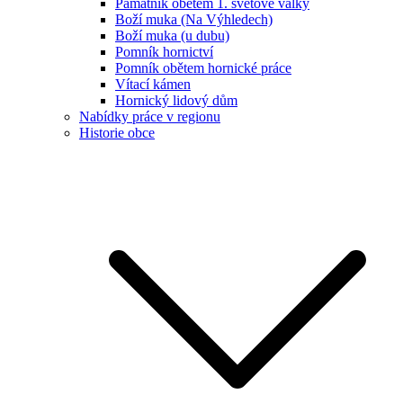
Památník obětem 1. světové války
Boží muka (Na Výhledech)
Boží muka (u dubu)
Pomník hornictví
Pomník obětem hornické práce
Vítací kámen
Hornický lidový dům
Nabídky práce v regionu
Historie obce