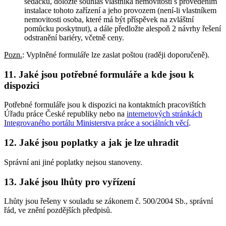
sedačku, doložte souhlas vlastníka nemovitosti s provedením
instalace tohoto zařízení a jeho provozem (není-li vlastníkem
nemovitosti osoba, které má být příspěvek na zvláštní
pomůcku poskytnut), a dále předložte alespoň 2 návrhy řešení
odstranění bariéry, včetně ceny.
Pozn.
: Vyplněné formuláře lze zaslat poštou (raději doporučeně).
11. Jaké jsou potřebné formuláře a kde jsou k
dispozici
Potřebné formuláře jsou k dispozici na kontaktních pracovištích
Úřadu práce České republiky nebo na
internetových stránkách
Integrovaného portálu Ministerstva práce a sociálních věcí
.
12. Jaké jsou poplatky a jak je lze uhradit
Správní ani jiné poplatky nejsou stanoveny.
13. Jaké jsou lhůty pro vyřízení
Lhůty jsou řešeny v souladu se zákonem č. 500/2004 Sb., správní
řád, ve znění pozdějších předpisů.