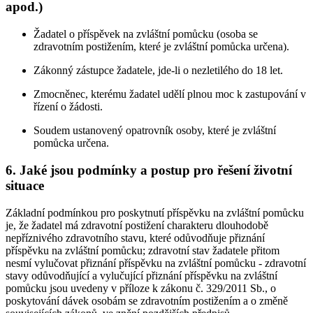
apod.)
Žadatel o příspěvek na zvláštní pomůcku (osoba se
zdravotním postižením, které je zvláštní pomůcka určena).
Zákonný zástupce žadatele, jde-li o nezletilého do 18 let.
Zmocněnec, kterému žadatel udělí plnou moc k zastupování v
řízení o žádosti.
Soudem ustanovený opatrovník osoby, které je zvláštní
pomůcka určena.
6. Jaké jsou podmínky a postup pro řešení životní
situace
Základní podmínkou pro poskytnutí příspěvku na zvláštní pomůcku
je, že žadatel má zdravotní postižení charakteru dlouhodobě
nepříznivého zdravotního stavu, které odůvodňuje přiznání
příspěvku na zvláštní pomůcku; zdravotní stav žadatele přitom
nesmí vylučovat přiznání příspěvku na zvláštní pomůcku - zdravotní
stavy odůvodňující a vylučující přiznání příspěvku na zvláštní
pomůcku jsou uvedeny v příloze k zákonu č. 329/2011 Sb., o
poskytování dávek osobám se zdravotním postižením a o změně