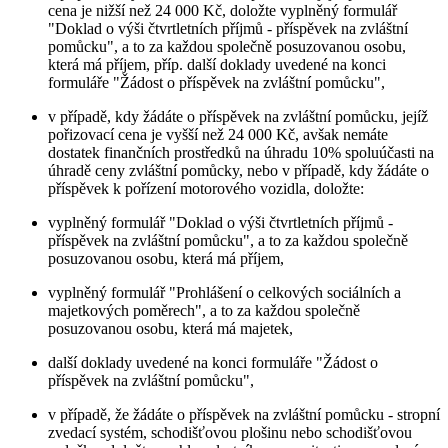
cena je nižší než 24 000 Kč, doložte vyplněný formulář
"Doklad o výši čtvrtletních příjmů - příspěvek na zvláštní
pomůcku", a to za každou společně posuzovanou osobu,
která má příjem, příp. další doklady uvedené na konci
formuláře "Žádost o příspěvek na zvláštní pomůcku",
v případě, kdy žádáte o příspěvek na zvláštní pomůcku, jejíž
pořizovací cena je vyšší než 24 000 Kč, avšak nemáte
dostatek finančních prostředků na úhradu 10% spoluúčasti na
úhradě ceny zvláštní pomůcky, nebo v případě, kdy žádáte o
příspěvek k pořízení motorového vozidla, doložte:
vyplněný formulář "Doklad o výši čtvrtletních příjmů -
příspěvek na zvláštní pomůcku", a to za každou společně
posuzovanou osobu, která má příjem,
vyplněný formulář "Prohlášení o celkových sociálních a
majetkových poměrech", a to za každou společně
posuzovanou osobu, která má majetek,
další doklady uvedené na konci formuláře "Žádost o
příspěvek na zvláštní pomůcku",
v případě, že žádáte o příspěvek na zvláštní pomůcku - stropní
zvedací systém, schodišťovou plošinu nebo schodišťovou