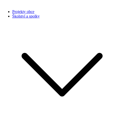
Projekty obce
Školství a spolky