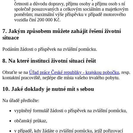
četnosti a důvodu dopravy, příjmu osoby a příjmu osob s ní
společně posuzovaných a celkovým sociálním a majetkovým
poměrům; maximální výše příspěvku v případě motorového
vozidla činí 200 000 Kč.
7. Jakým způsobem můžete zahájit řešení životní
situace
Podáním žádosti o příspěvek na zvláštní pomůcku.
8. Na které instituci životní situaci řešit
Obraťte se na
Úřad práce České republiky - krajskou pobočku
, resp.
kontaktní pracoviště, nejlépe dle místa vašeho trvalého pobytu.
10. Jaké doklady je nutné mít s sebou
Na úřadě předložte:
vyplněný formulář žádosti o příspěvek na zvláštní pomůcku,
občanský průkaz,
v případě, kdy žádáte o zvláštní pomůcku, jejíž pořizovací