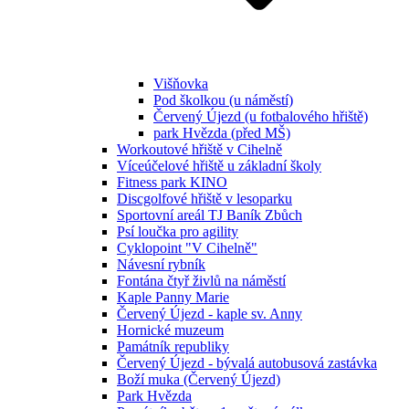
Višňovka
Pod školkou (u náměstí)
Červený Újezd (u fotbalového hřiště)
park Hvězda (před MŠ)
Workoutové hřiště v Cihelně
Víceúčelové hřiště u základní školy
Fitness park KINO
Discgolfové hřiště v lesoparku
Sportovní areál TJ Baník Zbůch
Psí loučka pro agility
Cyklopoint "V Cihelně"
Návesní rybník
Fontána čtyř živlů na náměstí
Kaple Panny Marie
Červený Újezd - kaple sv. Anny
Hornické muzeum
Památník republiky
Červený Újezd - bývalá autobusová zastávka
Boží muka (Červený Újezd)
Park Hvězda