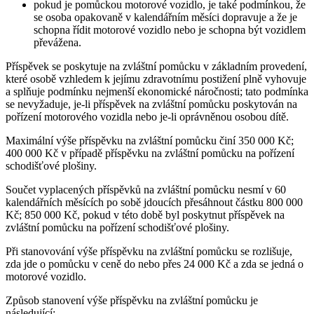
pokud je pomůckou motorové vozidlo, je také podmínkou, že
se osoba opakovaně v kalendářním měsíci dopravuje a že je
schopna řídit motorové vozidlo nebo je schopna být vozidlem
převážena.
Příspěvek se poskytuje na zvláštní pomůcku v základním provedení,
které osobě vzhledem k jejímu zdravotnímu postižení plně vyhovuje
a splňuje podmínku nejmenší ekonomické náročnosti; tato podmínka
se nevyžaduje, je-li příspěvek na zvláštní pomůcku poskytován na
pořízení motorového vozidla nebo je-li oprávněnou osobou dítě.
Maximální výše příspěvku na zvláštní pomůcku činí 350 000 Kč;
400 000 Kč v případě příspěvku na zvláštní pomůcku na pořízení
schodišťové plošiny.
Součet vyplacených příspěvků na zvláštní pomůcku nesmí v 60
kalendářních měsících po sobě jdoucích přesáhnout částku 800 000
Kč; 850 000 Kč, pokud v této době byl poskytnut příspěvek na
zvláštní pomůcku na pořízení schodišťové plošiny.
Při stanovování výše příspěvku na zvláštní pomůcku se rozlišuje,
zda jde o pomůcku v ceně do nebo přes 24 000 Kč a zda se jedná o
motorové vozidlo.
Způsob stanovení výše příspěvku na zvláštní pomůcku je
následující: