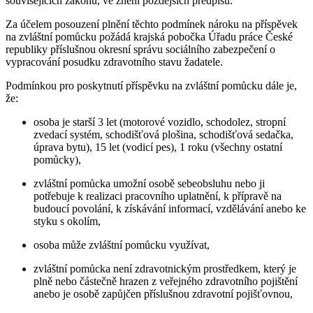
souvisejících zákonů, ve znění pozdějších předpisů.
Za účelem posouzení plnění těchto podmínek nároku na příspěvek
na zvláštní pomůcku požádá krajská pobočka Úřadu práce České
republiky příslušnou okresní správu sociálního zabezpečení o
vypracování posudku zdravotního stavu žadatele.
Podmínkou pro poskytnutí příspěvku na zvláštní pomůcku dále je,
že:
osoba je starší 3 let (motorové vozidlo, schodolez, stropní
zvedací systém, schodišťová plošina, schodišťová sedačka,
úprava bytu), 15 let (vodicí pes), 1 roku (všechny ostatní
pomůcky),
zvláštní pomůcka umožní osobě sebeobsluhu nebo ji
potřebuje k realizaci pracovního uplatnění, k přípravě na
budoucí povolání, k získávání informací, vzdělávání anebo ke
styku s okolím,
osoba může zvláštní pomůcku využívat,
zvláštní pomůcka není zdravotnickým prostředkem, který je
plně nebo částečně hrazen z veřejného zdravotního pojištění
anebo je osobě zapůjčen příslušnou zdravotní pojišťovnou,