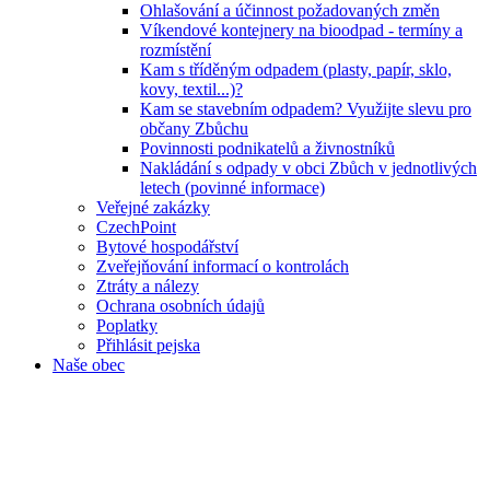
Ohlašování a účinnost požadovaných změn
Víkendové kontejnery na bioodpad - termíny a
rozmístění
Kam s tříděným odpadem (plasty, papír, sklo,
kovy, textil...)?
Kam se stavebním odpadem? Využijte slevu pro
občany Zbůchu
Povinnosti podnikatelů a živnostníků
Nakládání s odpady v obci Zbůch v jednotlivých
letech (povinné informace)
Veřejné zakázky
CzechPoint
Bytové hospodářství
Zveřejňování informací o kontrolách
Ztráty a nálezy
Ochrana osobních údajů
Poplatky
Přihlásit pejska
Naše obec