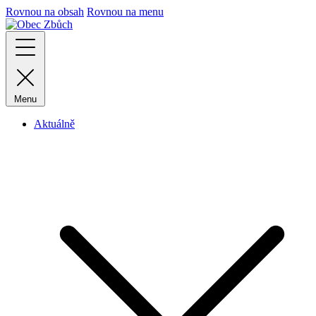
Rovnou na obsah
Rovnou na menu
Menu
Aktuálně