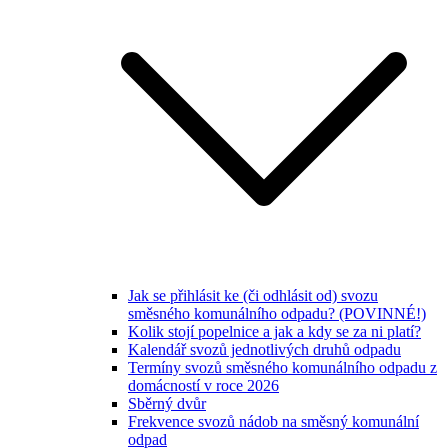
Jak se přihlásit ke (či odhlásit od) svozu
směsného komunálního odpadu? (POVINNÉ!)
Kolik stojí popelnice a jak a kdy se za ni platí?
Kalendář svozů jednotlivých druhů odpadu
Termíny svozů směsného komunálního odpadu z
domácností v roce 2026
Sběrný dvůr
Frekvence svozů nádob na směsný komunální
odpad