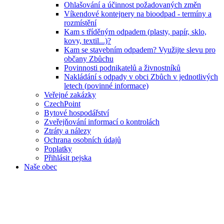
Ohlašování a účinnost požadovaných změn
Víkendové kontejnery na bioodpad - termíny a
rozmístění
Kam s tříděným odpadem (plasty, papír, sklo,
kovy, textil...)?
Kam se stavebním odpadem? Využijte slevu pro
občany Zbůchu
Povinnosti podnikatelů a živnostníků
Nakládání s odpady v obci Zbůch v jednotlivých
letech (povinné informace)
Veřejné zakázky
CzechPoint
Bytové hospodářství
Zveřejňování informací o kontrolách
Ztráty a nálezy
Ochrana osobních údajů
Poplatky
Přihlásit pejska
Naše obec