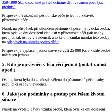
359/1999 Sb., o sociálně-právní ochraně dětí, ve znění pozdějších
předpisů
.
Příspěvek při ukončení pěstounské péče je jednou z dávek
pěstounské péče.
Nárok na příspěvek při ukončení pěstounské péče má fyzická osoba,
která byla ke dni dosažení zletilosti v pěstounské péči (jak osoby
pečující, tak osoby v evidenci), a to ke dni zániku nároku této osoby
na
příspěvek na úhradu potřeb dítěte
.
Příspěvek je vyplácen jednorázově ve výši 25 000 Kč a každé osobě
náleží jen jednou.
5. Kdo je oprávněn v této věci jednat (podat žádost
apod.)
Osoba, která byla do zletilosti svěřena do pěstounské péče osoby
pečující či osoby v evidenci.
6. Jaké jsou podmínky a postup pro řešení životní
situace
Nárok na výplatu dávky vzniká osobě, která byla ke dni dosažení