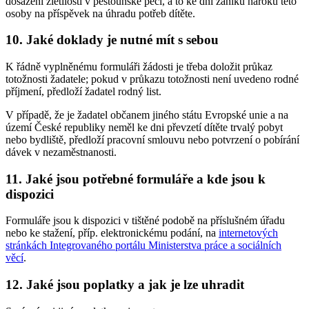
dosažení zletilosti v pěstounské péči, a to ke dni zániku nároku této
osoby na příspěvek na úhradu potřeb dítěte.
10. Jaké doklady je nutné mít s sebou
K řádně vyplněnému formuláři žádosti je třeba doložit průkaz
totožnosti žadatele; pokud v průkazu totožnosti není uvedeno rodné
příjmení, předloží žadatel rodný list.
V případě, že je žadatel občanem jiného státu Evropské unie a na
území České republiky neměl ke dni převzetí dítěte trvalý pobyt
nebo bydliště, předloží pracovní smlouvu nebo potvrzení o pobírání
dávek v nezaměstnanosti.
11. Jaké jsou potřebné formuláře a kde jsou k
dispozici
Formuláře jsou k dispozici v tištěné podobě na příslušném úřadu
nebo ke stažení, příp. elektronickému podání, na
internetových
stránkách Integrovaného portálu Ministerstva práce a sociálních
věcí
.
12. Jaké jsou poplatky a jak je lze uhradit