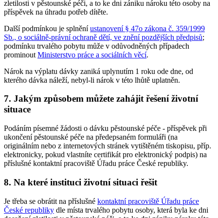
zletilosti v pěstounské péči, a to ke dni zániku nároku této osoby na
příspěvek na úhradu potřeb dítěte.
Další podmínkou je splnění
ustanovení § 47o zákona č. 359/1999
Sb., o sociálně-právní ochraně dětí, ve znění pozdějších předpisů
;
podmínku trvalého pobytu může v odůvodněných případech
prominout
Ministerstvo práce a sociálních věcí
.
Nárok na výplatu dávky zaniká uplynutím 1 roku ode dne, od
kterého dávka náleží, nebyl-li nárok v této lhůtě uplatněn.
7. Jakým způsobem můžete zahájit řešení životní
situace
Podáním písemné žádosti o dávku pěstounské péče - příspěvek při
ukončení pěstounské péče na předepsaném formuláři (na
originálním nebo z internetových stránek vytištěném tiskopisu, příp.
elektronicky, pokud vlastníte certifikát pro elektronický podpis) na
příslušné kontaktní pracoviště Úřadu práce České republiky.
8. Na které instituci životní situaci řešit
Je třeba se obrátit na příslušné
kontaktní pracoviště Úřadu práce
České republiky
dle místa trvalého pobytu osoby, která byla ke dni