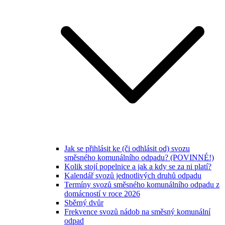
Jak se přihlásit ke (či odhlásit od) svozu
směsného komunálního odpadu? (POVINNÉ!)
Kolik stojí popelnice a jak a kdy se za ni platí?
Kalendář svozů jednotlivých druhů odpadu
Termíny svozů směsného komunálního odpadu z
domácností v roce 2026
Sběrný dvůr
Frekvence svozů nádob na směsný komunální
odpad