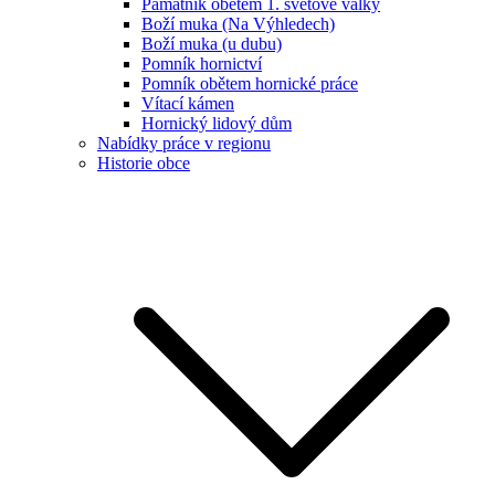
Památník obětem 1. světové války
Boží muka (Na Výhledech)
Boží muka (u dubu)
Pomník hornictví
Pomník obětem hornické práce
Vítací kámen
Hornický lidový dům
Nabídky práce v regionu
Historie obce