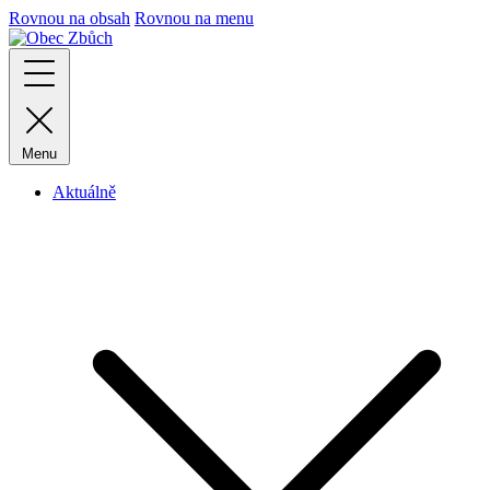
Rovnou na obsah
Rovnou na menu
Menu
Aktuálně