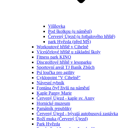
Višňovka
Pod školkou (u náměstí)
Červený Újezd (u fotbalového hřiště)
park Hvězda (před MŠ)
Workoutové hřiště v Cihelně
Víceúčelové hřiště u základní školy
Fitness park KINO
Discgolfové hřiště v lesoparku
Sportovní areál TJ Baník Zbůch
Psí loučka pro agility
Cyklopoint "V Cihelně"
Návesní rybník
Fontána čtyř živlů na náměstí
Kaple Panny Marie
Červený Újezd - kaple sv. Anny
Hornické muzeum
Památník republiky
Červený Újezd - bývalá autobusová zastávka
Boží muka (Červený Újezd)
Park Hvězda