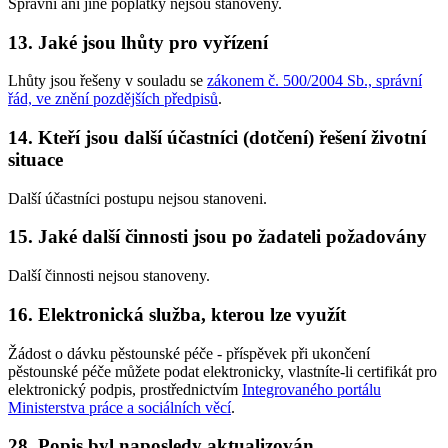
Správní ani jiné poplatky nejsou stanoveny.
13. Jaké jsou lhůty pro vyřízení
Lhůty jsou řešeny v souladu se
zákonem č. 500/2004 Sb., správní
řád, ve znění pozdějších předpisů
.
14. Kteří jsou další účastníci (dotčení) řešení životní
situace
Další účastníci postupu nejsou stanoveni.
15. Jaké další činnosti jsou po žadateli požadovány
Další činnosti nejsou stanoveny.
16. Elektronická služba, kterou lze využít
Žádost o dávku pěstounské péče - příspěvek při ukončení
pěstounské péče můžete podat elektronicky, vlastníte-li certifikát pro
elektronický podpis, prostřednictvím
Integrovaného portálu
Ministerstva práce a sociálních věcí
.
28. Popis byl naposledy aktualizován