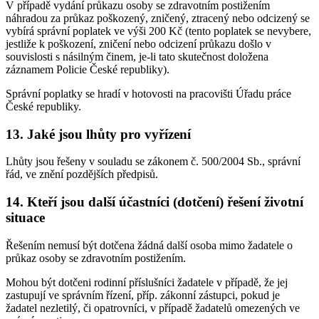
V případě vydání průkazu osoby se zdravotním postižením
náhradou za průkaz poškozený, zničený, ztracený nebo odcizený se
vybírá správní poplatek ve výši 200 Kč (tento poplatek se nevybere,
jestliže k poškození, zničení nebo odcizení průkazu došlo v
souvislosti s násilným činem, je-li tato skutečnost doložena
záznamem Policie České republiky).
Správní poplatky se hradí v hotovosti na pracovišti Úřadu práce
České republiky.
13. Jaké jsou lhůty pro vyřízení
Lhůty jsou řešeny v souladu se zákonem č. 500/2004 Sb., správní
řád, ve znění pozdějších předpisů.
14. Kteří jsou další účastníci (dotčení) řešení životní
situace
Řešením nemusí být dotčena žádná další osoba mimo žadatele o
průkaz osoby se zdravotním postižením.
Mohou být dotčeni rodinní příslušníci žadatele v případě, že jej
zastupují ve správním řízení, příp. zákonní zástupci, pokud je
žadatel nezletilý, či opatrovníci, v případě žadatelů omezených ve