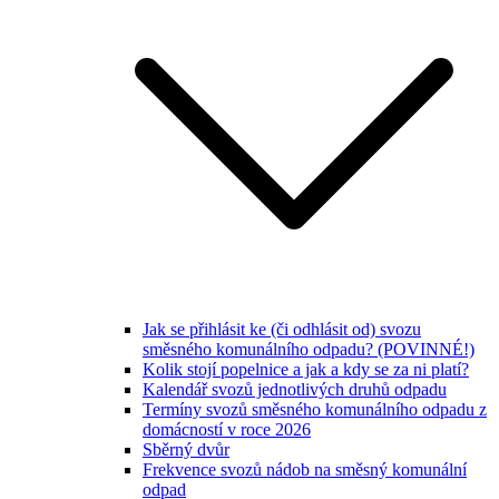
Jak se přihlásit ke (či odhlásit od) svozu
směsného komunálního odpadu? (POVINNÉ!)
Kolik stojí popelnice a jak a kdy se za ni platí?
Kalendář svozů jednotlivých druhů odpadu
Termíny svozů směsného komunálního odpadu z
domácností v roce 2026
Sběrný dvůr
Frekvence svozů nádob na směsný komunální
odpad