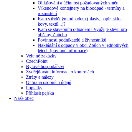
Ohlašování a účinnost požadovaných změn
Víkendové kontejnery na bioodpad - termíny a
rozmístění
Kam s tříděným odpadem (plasty, papír, sklo,
kovy, textil...)?
Kam se stavebním odpadem? Využijte slevu pro
občany Zbůchu
Povinnosti podnikatelů a živnostníků
Nakládání s odpady v obci Zbůch v jednotlivých
letech (povinné informace)
Veřejné zakázky
CzechPoint
Bytové hospodářství
Zveřejňování informací o kontrolách
Ztráty a nálezy
Ochrana osobních údajů
Poplatky
Přihlásit pejska
Naše obec