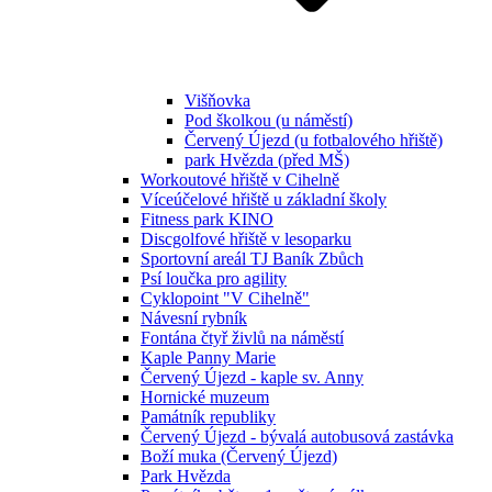
Višňovka
Pod školkou (u náměstí)
Červený Újezd (u fotbalového hřiště)
park Hvězda (před MŠ)
Workoutové hřiště v Cihelně
Víceúčelové hřiště u základní školy
Fitness park KINO
Discgolfové hřiště v lesoparku
Sportovní areál TJ Baník Zbůch
Psí loučka pro agility
Cyklopoint "V Cihelně"
Návesní rybník
Fontána čtyř živlů na náměstí
Kaple Panny Marie
Červený Újezd - kaple sv. Anny
Hornické muzeum
Památník republiky
Červený Újezd - bývalá autobusová zastávka
Boží muka (Červený Újezd)
Park Hvězda