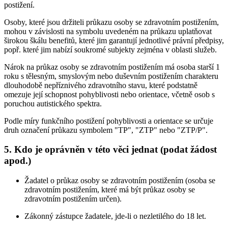
postižení.
Osoby, které jsou držiteli průkazu osoby se zdravotním postižením,
mohou v závislosti na symbolu uvedeném na průkazu uplatňovat
širokou škálu benefitů, které jim garantují jednotlivé právní předpisy,
popř. které jim nabízí soukromé subjekty zejména v oblasti služeb.
Nárok na průkaz osoby se zdravotním postižením má osoba starší 1
roku s tělesným, smyslovým nebo duševním postižením charakteru
dlouhodobě nepříznivého zdravotního stavu, které podstatně
omezuje její schopnost pohyblivosti nebo orientace, včetně osob s
poruchou autistického spektra.
Podle míry funkčního postižení pohyblivosti a orientace se určuje
druh označení průkazu symbolem "TP", "ZTP" nebo "ZTP/P".
5. Kdo je oprávněn v této věci jednat (podat žádost
apod.)
Žadatel o průkaz osoby se zdravotním postižením (osoba se
zdravotním postižením, které má být průkaz osoby se
zdravotním postižením určen).
Zákonný zástupce žadatele, jde-li o nezletilého do 18 let.