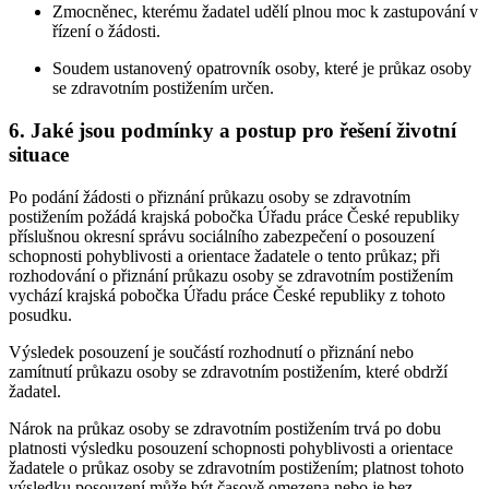
Zmocněnec, kterému žadatel udělí plnou moc k zastupování v
řízení o žádosti.
Soudem ustanovený opatrovník osoby, které je průkaz osoby
se zdravotním postižením určen.
6. Jaké jsou podmínky a postup pro řešení životní
situace
Po podání žádosti o přiznání průkazu osoby se zdravotním
postižením požádá krajská pobočka Úřadu práce České republiky
příslušnou okresní správu sociálního zabezpečení o posouzení
schopnosti pohyblivosti a orientace žadatele o tento průkaz; při
rozhodování o přiznání průkazu osoby se zdravotním postižením
vychází krajská pobočka Úřadu práce České republiky z tohoto
posudku.
Výsledek posouzení je součástí rozhodnutí o přiznání nebo
zamítnutí průkazu osoby se zdravotním postižením, které obdrží
žadatel.
Nárok na průkaz osoby se zdravotním postižením trvá po dobu
platnosti výsledku posouzení schopnosti pohyblivosti a orientace
žadatele o průkaz osoby se zdravotním postižením; platnost tohoto
výsledku posouzení může být časově omezena nebo je bez