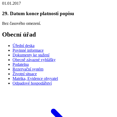
01.01.2017
29. Datum konce platnosti popisu
Bez časového omezení.
Obecní úřad
Úřední deska
Povinné informace
Dokumenty ke stažení
Obecně závazné vyhlášky
Podatelna
Rezervační systém
Životní situace
Matrika, Evidence obyvatel
Odpadové hospodářství