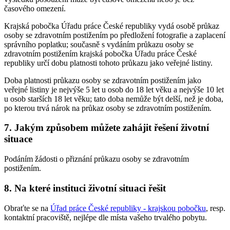
časového omezení.
Krajská pobočka Úřadu práce České republiky vydá osobě průkaz
osoby se zdravotním postižením po předložení fotografie a zaplacení
správního poplatku; současně s vydáním průkazu osoby se
zdravotním postižením krajská pobočka Úřadu práce České
republiky určí dobu platnosti tohoto průkazu jako veřejné listiny.
Doba platnosti průkazu osoby se zdravotním postižením jako
veřejné listiny je nejvýše 5 let u osob do 18 let věku a nejvýše 10 let
u osob starších 18 let věku; tato doba nemůže být delší, než je doba,
po kterou trvá nárok na průkaz osoby se zdravotním postižením.
7. Jakým způsobem můžete zahájit řešení životní
situace
Podáním žádosti o přiznání průkazu osoby se zdravotním
postižením.
8. Na které instituci životní situaci řešit
Obraťte se na
Úřad práce České republiky - krajskou pobočku
, resp.
kontaktní pracoviště, nejlépe dle místa vašeho trvalého pobytu.