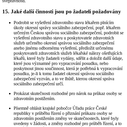
svéprávnosti.
15. Jaké další činnosti jsou po žadateli požadovány
Podrobit se vyšetření zdravotního stavu lékařem plnícím
úkoly okresní správy sociálního zabezpečení, popř. lékařem
určeným Českou správou sociálního zabezpečení, podrobit se
vyšetření zdravotního stavu u poskytovatele zdravotních
služeb určeného okresní správou sociálního zabezpečení
anebo jinému odbornému vyšetření, předložit určenému
poskytovateli zdravotních služeb lékařské nálezy ošetřujících
lékařů, které byly žadateli vydány, sdělit a doložit další údaje,
které jsou významné pro vypracování posudku, nebo
poskytnout jinou součinnost, která je potřebná k vypracování
posudku, je-li k tomu žadatel okresní správou sociálního
zabezpečení vyzván, a to ve lhůtě, kterou okresní správa
sociálního zabezpečení určí.
Prokázat skutečnosti rozhodné pro nárok na průkaz osoby se
zdravotním postižením.
Písemně ohlásit krajské pobočce Úřadu práce České
republiky v průběhu řízení o přiznání průkazu osoby se
zdravotním postižením změny ve skutečnostech, které byly
uvedeny v žádosti, a změny rozhodné pro průběh řízení, a to