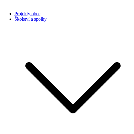
Projekty obce
Školství a spolky