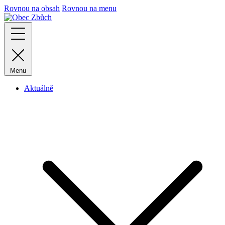
Rovnou na obsah
Rovnou na menu
Menu
Aktuálně