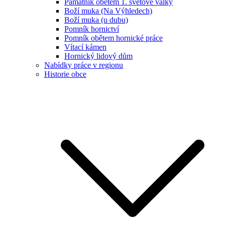
Památník obětem 1. světové války
Boží muka (Na Výhledech)
Boží muka (u dubu)
Pomník hornictví
Pomník obětem hornické práce
Vítací kámen
Hornický lidový dům
Nabídky práce v regionu
Historie obce