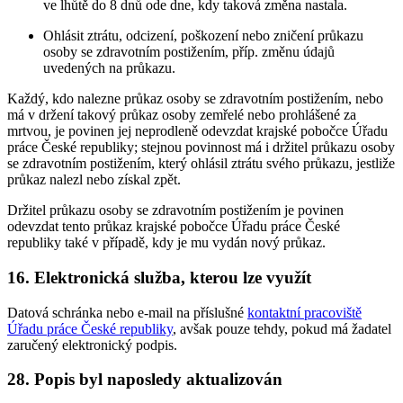
ve lhůtě do 8 dnů ode dne, kdy taková změna nastala.
Ohlásit ztrátu, odcizení, poškození nebo zničení průkazu
osoby se zdravotním postižením, příp. změnu údajů
uvedených na průkazu.
Každý, kdo nalezne průkaz osoby se zdravotním postižením, nebo
má v držení takový průkaz osoby zemřelé nebo prohlášené za
mrtvou, je povinen jej neprodleně odevzdat krajské pobočce Úřadu
práce České republiky; stejnou povinnost má i držitel průkazu osoby
se zdravotním postižením, který ohlásil ztrátu svého průkazu, jestliže
průkaz nalezl nebo získal zpět.
Držitel průkazu osoby se zdravotním postižením je povinen
odevzdat tento průkaz krajské pobočce Úřadu práce České
republiky také v případě, kdy je mu vydán nový průkaz.
16. Elektronická služba, kterou lze využít
Datová schránka nebo e-mail na příslušné
kontaktní pracoviště
Úřadu práce České republiky
, avšak pouze tehdy, pokud má žadatel
zaručený elektronický podpis.
28. Popis byl naposledy aktualizován