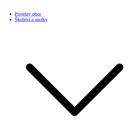
Projekty obce
Školství a spolky