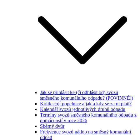
Jak se přihlásit ke (či odhlásit od) svozu
směsného komunálního odpadu? (POVINNÉ!)
Kolik stojí popelnice a jak a kdy se za ni platí?
Kalendář svozů jednotlivých druhů odpadu
Termíny svozů směsného komunálního odpadu z
domácností v roce 2026
Sběrný dvůr
Frekvence svozů nádob na směsný komunální
odpad