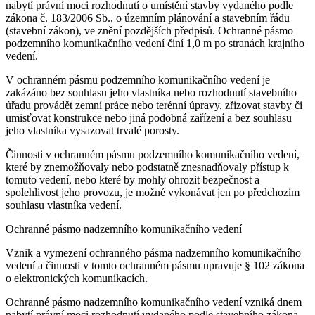
nabytí právní moci rozhodnutí o umístění stavby vydaného podle
zákona č. 183/2006 Sb., o územním plánování a stavebním řádu
(stavební zákon), ve znění pozdějších předpisů. Ochranné pásmo
podzemního komunikačního vedení činí 1,0 m po stranách krajního
vedení.
V ochranném pásmu podzemního komunikačního vedení je
zakázáno bez souhlasu jeho vlastníka nebo rozhodnutí stavebního
úřadu provádět zemní práce nebo terénní úpravy, zřizovat stavby či
umisťovat konstrukce nebo jiná podobná zařízení a bez souhlasu
jeho vlastníka vysazovat trvalé porosty.
Činnosti v ochranném pásmu podzemního komunikačního vedení,
které by znemožňovaly nebo podstatně znesnadňovaly přístup k
tomuto vedení, nebo které by mohly ohrozit bezpečnost a
spolehlivost jeho provozu, je možné vykonávat jen po předchozím
souhlasu vlastníka vedení.
Ochranné pásmo nadzemního komunikačního vedení
Vznik a vymezení ochranného pásma nadzemního komunikačního
vedení a činnosti v tomto ochranném pásmu upravuje § 102 zákona
o elektronických komunikacích.
Ochranné pásmo nadzemního komunikačního vedení vzniká dnem
nabytí právní moci rozhodnutí vydaného podle stavebního zákona.