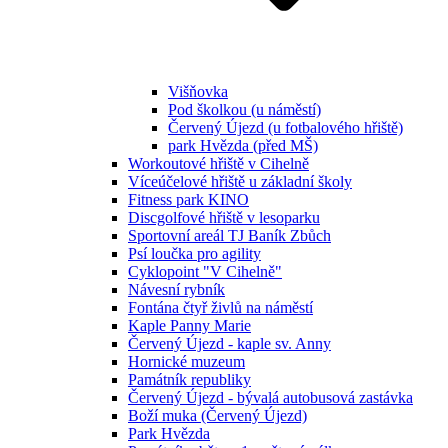
Višňovka
Pod školkou (u náměstí)
Červený Újezd (u fotbalového hřiště)
park Hvězda (před MŠ)
Workoutové hřiště v Cihelně
Víceúčelové hřiště u základní školy
Fitness park KINO
Discgolfové hřiště v lesoparku
Sportovní areál TJ Baník Zbůch
Psí loučka pro agility
Cyklopoint "V Cihelně"
Návesní rybník
Fontána čtyř živlů na náměstí
Kaple Panny Marie
Červený Újezd - kaple sv. Anny
Hornické muzeum
Památník republiky
Červený Újezd - bývalá autobusová zastávka
Boží muka (Červený Újezd)
Park Hvězda