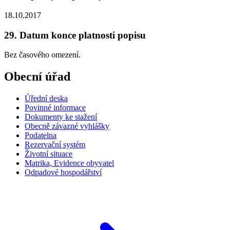
18.10.2017
29. Datum konce platnosti popisu
Bez časového omezení.
Obecní úřad
Úřední deska
Povinné informace
Dokumenty ke stažení
Obecně závazné vyhlášky
Podatelna
Rezervační systém
Životní situace
Matrika, Evidence obyvatel
Odpadové hospodářství