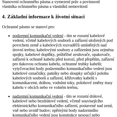
Stanovení ochranného pásma a vymezení práv a povinností
vlastníka ochranného pásma a vlastníků nemovitostí
4. Základní informace k životní situaci
Ochranné pásmo se stanoví pro:
podzemní komunikační vedení
- tím se rozumí kabelové
vedení, včetně kabelových souborů a zařízení uložených pod
povrchem země a kabelových rozvaděčů umístěných nad
úrovní terénu; kabelovými soubory a zařízeními jsou zejména
spojky, kabelové doplňky, průběžné zesilovače, opakovače,
zařízení k ochraně kabelu před korozí, před přepětím, zařízení
pro tlakovou ochranu kabelu, ochranné trubky kabelů;
vytyčovacími body podzemního komunikačního vedení jsou
kabelové označníky, patníky nebo sloupky určující polohu
kabelových souborů a zařízení, křižovatky kabelů s
komunikacemi, dráhou, vodními toky, polohové změny trasy
kabelu v obcích nebo ve volném terénu,
nadzemní komunikační vedení
- tím se rozumí drátové,
kabelové nebo bezdrátové vedení, včetně souvisejícího
elektronického komunikačního zařízení, postavené nad zemí,
vně nebo uvnitř budov; opěrnými body nadzemního
komunikačního vedení jsou konstrukce nesoucí nebo