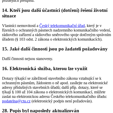
pozdějších předpisů.
14. Kteří jsou další účastníci (dotčení) řešení životní
situace
Vlastníci nemovitostí a
Český telekomunikační úřad
, který je v
řízeních o ochranných pásmech nadzemního komunikačního vedení,
rádiového zařízení a rádiového směrového spoje dotčeným správním
úřadem (§ 103 odst. 2 zákona o elektronických komunikacích).
15. Jaké další činnosti jsou po žadateli požadovány
Další činnosti nejsou stanoveny.
16. Elektronická služba, kterou lze využít
Dotazy týkající se záležitostí stavebního zákona vztahující se k
ochranným pásmům, žádostem o ně apod. zasílejte na elektronické
adresy příslušných stavebních úřadů; další příp. dotazy, které se
týkají § 100 až 104 zákona o elektronických komunikací, můžete
zaslat na elektronickou adresu Českého telekomunikačního úřadu:
podatelna@ctu.cz
(elektronický podpis není požadován).
28. Popis byl naposledy aktualizován