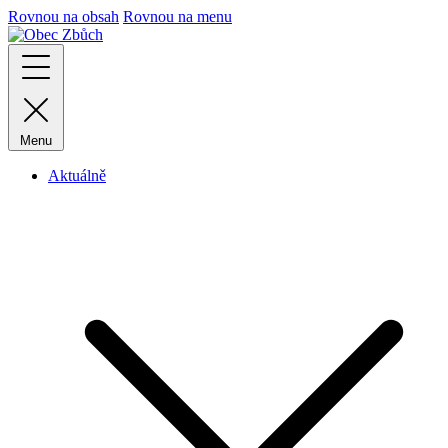
Rovnou na obsah
Rovnou na menu
Menu
Aktuálně