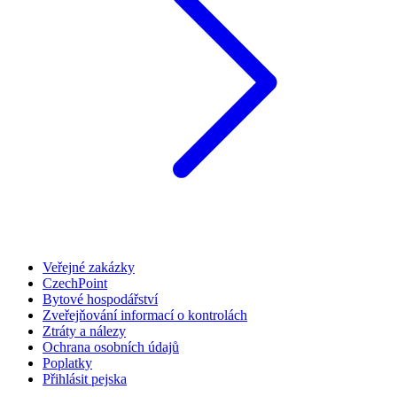
Veřejné zakázky
CzechPoint
Bytové hospodářství
Zveřejňování informací o kontrolách
Ztráty a nálezy
Ochrana osobních údajů
Poplatky
Přihlásit pejska