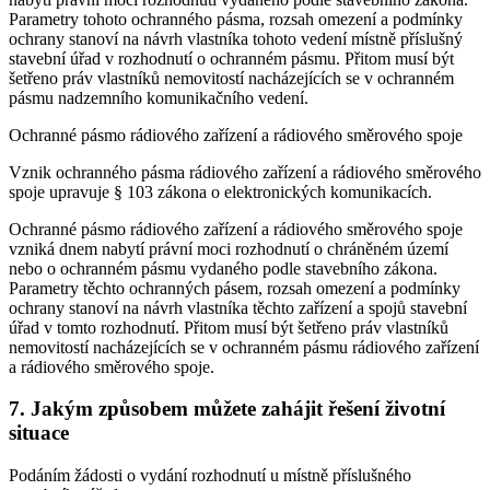
Parametry tohoto ochranného pásma, rozsah omezení a podmínky
ochrany stanoví na návrh vlastníka tohoto vedení místně příslušný
stavební úřad v rozhodnutí o ochranném pásmu. Přitom musí být
šetřeno práv vlastníků nemovitostí nacházejících se v ochranném
pásmu nadzemního komunikačního vedení.
Ochranné pásmo rádiového zařízení a rádiového směrového spoje
Vznik ochranného pásma rádiového zařízení a rádiového směrového
spoje upravuje § 103 zákona o elektronických komunikacích.
Ochranné pásmo rádiového zařízení a rádiového směrového spoje
vzniká dnem nabytí právní moci rozhodnutí o chráněném území
nebo o ochranném pásmu vydaného podle stavebního zákona.
Parametry těchto ochranných pásem, rozsah omezení a podmínky
ochrany stanoví na návrh vlastníka těchto zařízení a spojů stavební
úřad v tomto rozhodnutí. Přitom musí být šetřeno práv vlastníků
nemovitostí nacházejících se v ochranném pásmu rádiového zařízení
a rádiového směrového spoje.
7. Jakým způsobem můžete zahájit řešení životní
situace
Podáním žádosti o vydání rozhodnutí u místně příslušného