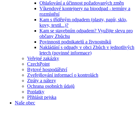
Ohlašování a účinnost požadovaných změn
Víkendové kontejnery na bioodpad - termíny a
rozmístění
Kam s tříděným odpadem (plasty, papír, sklo,
kovy, textil...)?
Kam se stavebním odpadem? Využijte slevu pro
občany Zbůchu
Povinnosti podnikatelů a živnostníků
Nakládání s odpady v obci Zbůch v jednotlivých
letech (povinné informace)
Veřejné zakázky
CzechPoint
Bytové hospodářství
Zveřejňování informací o kontrolách
Ztráty a nálezy
Ochrana osobních údajů
Poplatky
Přihlásit pejska
Naše obec