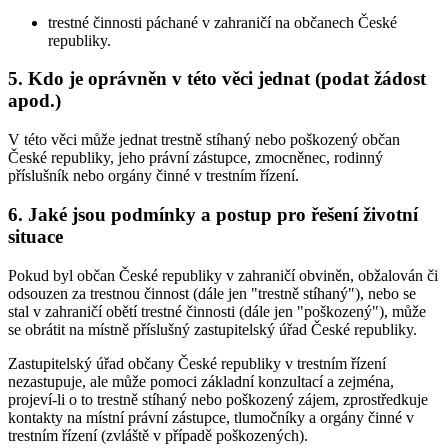
trestné činnosti páchané v zahraničí na občanech České
republiky.
5. Kdo je oprávněn v této věci jednat (podat žádost
apod.)
V této věci může jednat trestně stíhaný nebo poškozený občan
České republiky, jeho právní zástupce, zmocněnec, rodinný
příslušník nebo orgány činné v trestním řízení.
6. Jaké jsou podmínky a postup pro řešení životní
situace
Pokud byl občan České republiky v zahraničí obviněn, obžalován či
odsouzen za trestnou činnost (dále jen "trestně stíhaný"), nebo se
stal v zahraničí obětí trestné činnosti (dále jen "poškozený"), může
se obrátit na místně příslušný zastupitelský úřad České republiky.
Zastupitelský úřad občany České republiky v trestním řízení
nezastupuje, ale může pomoci základní konzultací a zejména,
projeví-li o to trestně stíhaný nebo poškozený zájem, zprostředkuje
kontakty na místní právní zástupce, tlumočníky a orgány činné v
trestním řízení (zvláště v případě poškozených).