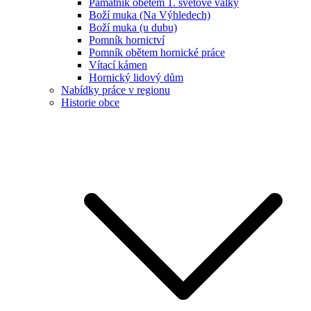
Památník obětem 1. světové války
Boží muka (Na Výhledech)
Boží muka (u dubu)
Pomník hornictví
Pomník obětem hornické práce
Vítací kámen
Hornický lidový dům
Nabídky práce v regionu
Historie obce