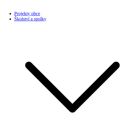
Projekty obce
Školství a spolky