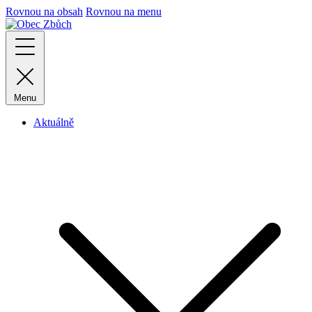
Rovnou na obsah
Rovnou na menu
Menu
Aktuálně