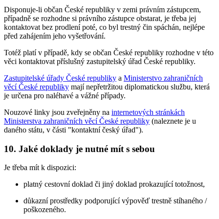
Disponuje-li občan České republiky v zemi právním zástupcem,
případně se rozhodne si právního zástupce obstarat, je třeba jej
kontaktovat bez prodlení poté, co byl trestný čin spáchán, nejlépe
před zahájením jeho vyšetřování.
Totéž platí v případě, kdy se občan České republiky rozhodne v této
věci kontaktovat příslušný zastupitelský úřad České republiky.
Zastupitelské úřady České republiky
a
Ministerstvo zahraničních
věcí České republiky
mají nepřetržitou diplomatickou službu, která
je určena pro naléhavé a vážné případy.
Nouzové linky jsou zveřejněny na
internetových stránkách
Ministerstva zahraničních věcí České republiky
(naleznete je u
daného státu, v části "kontaktní český úřad").
10. Jaké doklady je nutné mít s sebou
Je třeba mít k dispozici:
platný cestovní doklad či jiný doklad prokazující totožnost,
důkazní prostředky podporující výpověď trestně stíhaného /
poškozeného.