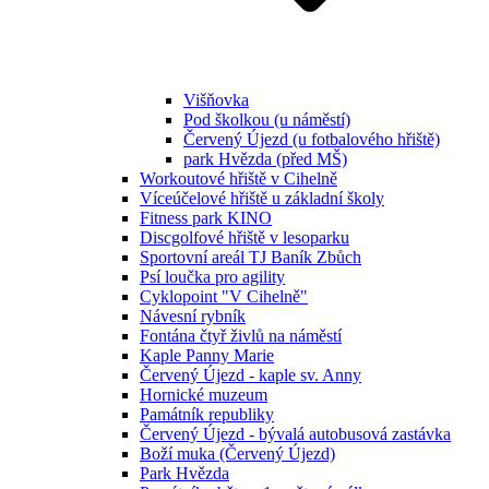
Višňovka
Pod školkou (u náměstí)
Červený Újezd (u fotbalového hřiště)
park Hvězda (před MŠ)
Workoutové hřiště v Cihelně
Víceúčelové hřiště u základní školy
Fitness park KINO
Discgolfové hřiště v lesoparku
Sportovní areál TJ Baník Zbůch
Psí loučka pro agility
Cyklopoint "V Cihelně"
Návesní rybník
Fontána čtyř živlů na náměstí
Kaple Panny Marie
Červený Újezd - kaple sv. Anny
Hornické muzeum
Památník republiky
Červený Újezd - bývalá autobusová zastávka
Boží muka (Červený Újezd)
Park Hvězda