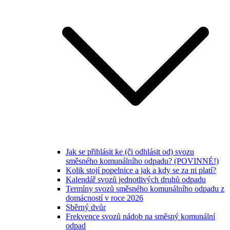
Jak se přihlásit ke (či odhlásit od) svozu
směsného komunálního odpadu? (POVINNÉ!)
Kolik stojí popelnice a jak a kdy se za ni platí?
Kalendář svozů jednotlivých druhů odpadu
Termíny svozů směsného komunálního odpadu z
domácností v roce 2026
Sběrný dvůr
Frekvence svozů nádob na směsný komunální
odpad