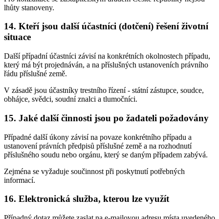
lhůty stanoveny.
14. Kteří jsou další účastníci (dotčení) řešení životní
situace
Další případní účastníci závisí na konkrétních okolnostech případu,
který má být projednáván, a na příslušných ustanoveních právního
řádu příslušné země.
V zásadě jsou účastníky trestního řízení - státní zástupce, soudce,
obhájce, svědci, soudní znalci a tlumočníci.
15. Jaké další činnosti jsou po žadateli požadovány
Případné další úkony závisí na povaze konkrétního případu a
ustanovení právních předpisů příslušné země a na rozhodnutí
příslušného soudu nebo orgánu, který se daným případem zabývá.
Zejména se vyžaduje součinnost při poskytnutí potřebných
informací.
16. Elektronická služba, kterou lze využít
Případný dotaz můžete zaslat na e-mailovou adresu místa uvedeného