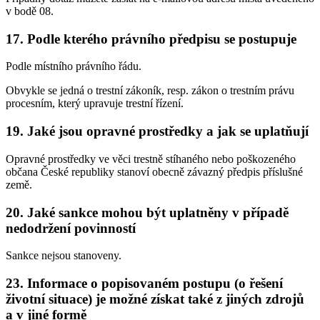
v bodě 08.
17. Podle kterého právního předpisu se postupuje
Podle místního právního řádu.
Obvykle se jedná o trestní zákoník, resp. zákon o trestním právu
procesním, který upravuje trestní řízení.
19. Jaké jsou opravné prostředky a jak se uplatňují
Opravné prostředky ve věci trestně stíhaného nebo poškozeného
občana České republiky stanoví obecně závazný předpis příslušné
země.
20. Jaké sankce mohou být uplatněny v případě
nedodržení povinností
Sankce nejsou stanoveny.
23. Informace o popisovaném postupu (o řešení
životní situace) je možné získat také z jiných zdrojů
a v jiné formě