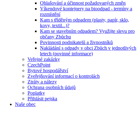
Ohlašování a účinnost požadovaných změn
Víkendové kontejnery na bioodpad - termíny a
rozmístění
Kam s tříděným odpadem (plasty, papír, sklo,
kovy, textil...)?
Kam se stavebním odpadem? Využijte slevu pro
občany Zbůchu
Povinnosti podnikatelů a živnostníků
Nakládání s odpady v obci Zbůch v jednotlivých
letech (povinné informace)
Veřejné zakázky
CzechPoint
Bytové hospodářství
Zveřejňování informací o kontrolách
Ztráty a nálezy
Ochrana osobních údajů
Poplatky
Přihlásit pejska
Naše obec