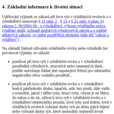
4. Základní informace k životní situaci
Udělování výjimek ze zákazů při lovu ryb v rybářských revírech a v
rybníkářství stanovuje
§ 11 odst. 2
,
§ 13
a
§ 22 odst. 4 písm. b)
zákona č. 99/2004 Sb., o rybníkářství, výkonu rybářského práva,
rybářské stráži, ochraně mořských rybolovných zdrojů a o změně
některých zákonů, ve znění pozdějších předpisů (dále též "zákon o
rybářství")
.
Na základě žádosti uživatele rybářského revíru nebo rybníkáře lze
povolovat výjimky ze zákazů:
používat při lovu ryb v rybářském revíru a v rybníkářství
prostředků výbušných, otravných nebo omamných látek,
jestliže neexistuje žádné jiné uspokojivé řešení pro odstranění
negativního vlivu vodního prostředí ,
používat při lovu ryb v rybářském revíru a v rybníkářství
bodců jakéhokoliv druhu, lapaček, udic bez prutů, dále vidlic
a rozsošek, jakož i střílet ryby, tlouci ryby, chytat je na šňůry,
do rukou a do ok, užívat k lovu ryb v rybářském revíru a v
rybníkářství elektrického proudu, lovit ryby pod ledem, lovit v
rybářských revírech vybrané druhy ryb po dobu jejich hájení
nebo vybrané druhy ryb, které nedosáhly nejmenší lovné