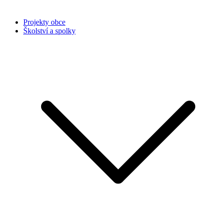
Projekty obce
Školství a spolky