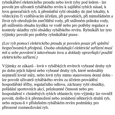
rybníkářství elektrického proudu nebo lovit ryby pod ledem - lze
povolit jen uživateli rybářského revíru k zajištění rybích násad, k
lovu generačních ryb, k přemístění rybí obsádky do jiné lokality, k
vědeckým či vzdělávacím účelům, při povodních, při mimořádném a
život ryb ohrožujícím znečištění vody, při sníženém průtoku vody,
při sníženém obsahu kyslíku ve vodě nebo pro potřeby regulace a
kontroly skladby rybí obsádky rybářského revíru. Rybníkáři lze tyto
výjimky povolit pro potřeby rybníkářské praxe.
(Lov ryb pomocí elektrického proudu je povolen pouze při splnění
bezpečnostních předpisů. Osoba obsluhující elektrické zařízení musí
mít u sebe povolení k takovémuto lovu a doklady opravňující použití
elektrického zařízení.)
Výjimky ze zákazů - lovit v rybářských revírech vybrané druhy ryb
po dobu jejich hájení nebo vybrané druhy ryb, které nedosáhly
nejmenší lovné míry, nebo lovit ryby mimo stanovenou denní dobu -
lze povolit uživateli rybářského revíru za účelem provádění
hospodářské těžby, regulačního odlovu, záchrany rybí obsádky,
pořádání sportovních akcí, průzkumné činnosti nebo pro
hospodaření v chráněných rybích oblastech; tyto výjimky lze rovněž
povolit, došlo-li k přemnožení nebo zeslabení některých druhů ryb,
nebo nejsou-li v příslušném rybářském revíru podmínky pro
přirozené rozmnožování ryb.