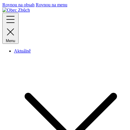
Rovnou na obsah
Rovnou na menu
Menu
Aktuálně