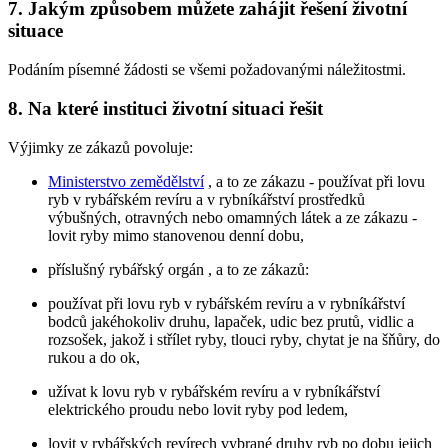
7. Jakým způsobem můžete zahájit řešení životní
situace
Podáním písemné žádosti se všemi požadovanými náležitostmi.
8. Na které instituci životní situaci řešit
Výjimky ze zákazů povoluje:
Ministerstvo zemědělství
, a to ze zákazu - používat při lovu
ryb v rybářském revíru a v rybníkářství prostředků
výbušných, otravných nebo omamných látek a ze zákazu -
lovit ryby mimo stanovenou denní dobu,
příslušný rybářský orgán , a to ze zákazů:
používat při lovu ryb v rybářském revíru a v rybníkářství
bodců jakéhokoliv druhu, lapaček, udic bez prutů, vidlic a
rozsošek, jakož i střílet ryby, tlouci ryby, chytat je na šňůry, do
rukou a do ok,
užívat k lovu ryb v rybářském revíru a v rybníkářství
elektrického proudu nebo lovit ryby pod ledem,
lovit v rybářských revírech vybrané druhy ryb po dobu jejich