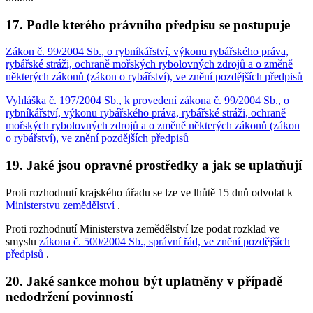
17. Podle kterého právního předpisu se postupuje
Zákon č. 99/2004 Sb., o rybníkářství, výkonu rybářského práva,
rybářské stráži, ochraně mořských rybolovných zdrojů a o změně
některých zákonů (zákon o rybářství), ve znění pozdějších předpisů
Vyhláška č. 197/2004 Sb., k provedení zákona č. 99/2004 Sb., o
rybníkářství, výkonu rybářského práva, rybářské stráži, ochraně
mořských rybolovných zdrojů a o změně některých zákonů (zákon
o rybářství), ve znění pozdějších předpisů
19. Jaké jsou opravné prostředky a jak se uplatňují
Proti rozhodnutí krajského úřadu se lze ve lhůtě 15 dnů odvolat k
Ministerstvu zemědělství
.
Proti rozhodnutí Ministerstva zemědělství lze podat rozklad ve
smyslu
zákona č. 500/2004 Sb., správní řád, ve znění pozdějších
předpisů
.
20. Jaké sankce mohou být uplatněny v případě
nedodržení povinností