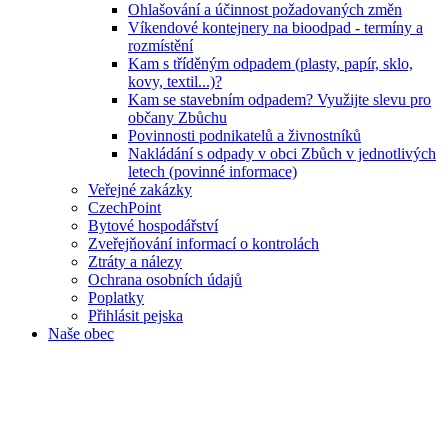
Ohlašování a účinnost požadovaných změn
Víkendové kontejnery na bioodpad - termíny a
rozmístění
Kam s tříděným odpadem (plasty, papír, sklo,
kovy, textil...)?
Kam se stavebním odpadem? Využijte slevu pro
občany Zbůchu
Povinnosti podnikatelů a živnostníků
Nakládání s odpady v obci Zbůch v jednotlivých
letech (povinné informace)
Veřejné zakázky
CzechPoint
Bytové hospodářství
Zveřejňování informací o kontrolách
Ztráty a nálezy
Ochrana osobních údajů
Poplatky
Přihlásit pejska
Naše obec