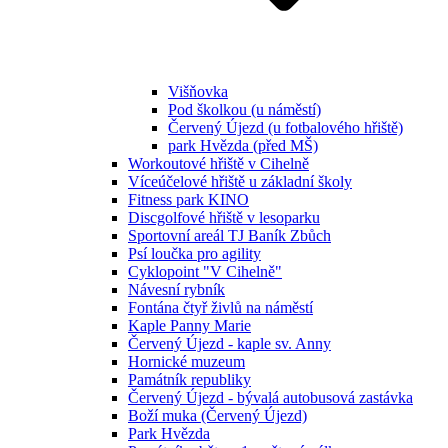
Višňovka
Pod školkou (u náměstí)
Červený Újezd (u fotbalového hřiště)
park Hvězda (před MŠ)
Workoutové hřiště v Cihelně
Víceúčelové hřiště u základní školy
Fitness park KINO
Discgolfové hřiště v lesoparku
Sportovní areál TJ Baník Zbůch
Psí loučka pro agility
Cyklopoint "V Cihelně"
Návesní rybník
Fontána čtyř živlů na náměstí
Kaple Panny Marie
Červený Újezd - kaple sv. Anny
Hornické muzeum
Památník republiky
Červený Újezd - bývalá autobusová zastávka
Boží muka (Červený Újezd)
Park Hvězda