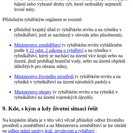
hájení nebo vybrané druhy ryb, které nedosáhly nejmenší
lovné míry.
Příslušným rybářským orgánem se rozumí:
příslušný krajský úřad (v rybářském revíru a na rybníku v
rybníkářství, jenž se nacházejí v obvodu jeho působnosti),
Ministerstvo zemědělství
(v rybářském revíru vyhlášeném
podle
§ 22 odst. 2 zákona o rybářství
a na rybníku v
rybníkářství, který se nachází na území více krajů nebo na
území, jímž probíhají hraniční vody, nebo na území objektů
důležitých pro obranu státu),
Ministerstvo životního prostředí
(v rybářském revíru a na
rybníků v rybníkářství na území národních parků) a
Ministerstvo obrany
(v rybářském revíru a na rybníků v
rybníkářství na území vojenských újezdů).
9. Kde, s kým a kdy životní situaci řešit
Na krajském úřadu je v této věci věcně příslušný odbor životního
prostředí a zemědělství a na Ministerstvu zemědělství se lze obrátit
na
odbor státní správy lesů, myslivosti a rybářství
.