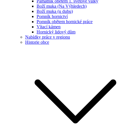
Památník obětem 1. světové války
Boží muka (Na Výhledech)
Boží muka (u dubu)
Pomník hornictví
Pomník obětem hornické práce
Vítací kámen
Hornický lidový dům
Nabídky práce v regionu
Historie obce