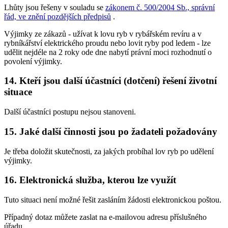
Lhůty jsou řešeny v souladu se
zákonem č. 500/2004 Sb., správní
řád, ve znění pozdějších předpisů
.
Výjimky ze zákazů - užívat k lovu ryb v rybářském revíru a v
rybníkářství elektrického proudu nebo lovit ryby pod ledem - lze
udělit nejdéle na 2 roky ode dne nabytí právní moci rozhodnutí o
povolení výjimky.
14. Kteří jsou další účastníci (dotčení) řešení životní
situace
Další účastníci postupu nejsou stanoveni.
15. Jaké další činnosti jsou po žadateli požadovány
Je třeba doložit skutečnosti, za jakých probíhal lov ryb po udělení
výjimky.
16. Elektronická služba, kterou lze využít
Tuto situaci není možné řešit zasláním žádosti elektronickou poštou.
Případný dotaz můžete zaslat na e-mailovou adresu příslušného
úřadu.