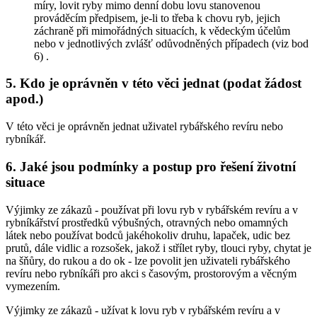
míry, lovit ryby mimo denní dobu lovu stanovenou
prováděcím předpisem, je-li to třeba k chovu ryb, jejich
záchraně při mimořádných situacích, k vědeckým účelům
nebo v jednotlivých zvlášť odůvodněných případech (viz bod
6) .
5. Kdo je oprávněn v této věci jednat (podat žádost
apod.)
V této věci je oprávněn jednat uživatel rybářského revíru nebo
rybníkář.
6. Jaké jsou podmínky a postup pro řešení životní
situace
Výjimky ze zákazů - používat při lovu ryb v rybářském revíru a v
rybníkářství prostředků výbušných, otravných nebo omamných
látek nebo používat bodců jakéhokoliv druhu, lapaček, udic bez
prutů, dále vidlic a rozsošek, jakož i střílet ryby, tlouci ryby, chytat je
na šňůry, do rukou a do ok - lze povolit jen uživateli rybářského
revíru nebo rybníkáři pro akci s časovým, prostorovým a věcným
vymezením.
Výjimky ze zákazů - užívat k lovu ryb v rybářském revíru a v