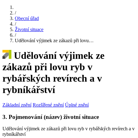
/
Obecní úřad
/
Životní situace
/
Udělování výjimek ze zákazů při lovu…
Udělování výjimek ze
zákazů při lovu ryb v
rybářských revírech a v
rybníkářství
Základní znění
Rozšířené znění
Úplné znění
3. Pojmenování (název) životní situace
Udělování výjimek ze zákazů při lovu ryb v rybářských revírech a v
rybníkářství