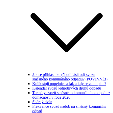
Jak se přihlásit ke (či odhlásit od) svozu
směsného komunálního odpadu? (POVINNÉ!)
Kolik stojí popelnice a jak a kdy se za ni platí?
Kalendář svozů jednotlivých druhů odpadu
Termíny svozů směsného komunálního odpadu z
domácností v roce 2026
Sběrný dvůr
Frekvence svozů nádob na směsný komunální
odpad