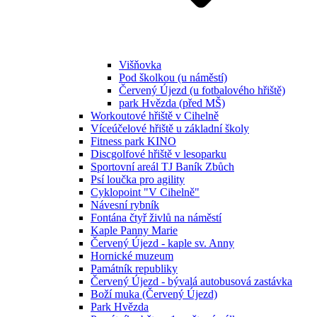
Višňovka
Pod školkou (u náměstí)
Červený Újezd (u fotbalového hřiště)
park Hvězda (před MŠ)
Workoutové hřiště v Cihelně
Víceúčelové hřiště u základní školy
Fitness park KINO
Discgolfové hřiště v lesoparku
Sportovní areál TJ Baník Zbůch
Psí loučka pro agility
Cyklopoint "V Cihelně"
Návesní rybník
Fontána čtyř živlů na náměstí
Kaple Panny Marie
Červený Újezd - kaple sv. Anny
Hornické muzeum
Památník republiky
Červený Újezd - bývalá autobusová zastávka
Boží muka (Červený Újezd)
Park Hvězda