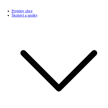
Projekty obce
Školství a spolky