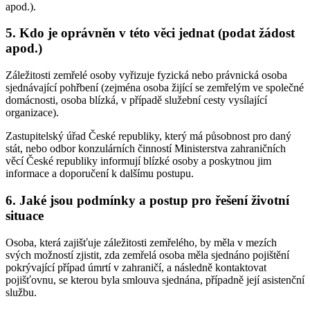
apod.).
5. Kdo je oprávněn v této věci jednat (podat žádost
apod.)
Záležitosti zemřelé osoby vyřizuje fyzická nebo právnická osoba
sjednávající pohřbení (zejména osoba žijící se zemřelým ve společné
domácnosti, osoba blízká, v případě služební cesty vysílající
organizace).
Zastupitelský úřad České republiky, který má působnost pro daný
stát, nebo odbor konzulárních činností Ministerstva zahraničních
věcí České republiky informují blízké osoby a poskytnou jim
informace a doporučení k dalšímu postupu.
6. Jaké jsou podmínky a postup pro řešení životní
situace
Osoba, která zajišťuje záležitosti zemřelého, by měla v mezích
svých možností zjistit, zda zemřelá osoba měla sjednáno pojištění
pokrývající případ úmrtí v zahraničí, a následně kontaktovat
pojišťovnu, se kterou byla smlouva sjednána, případně její asistenční
službu.