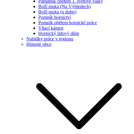
Památník obětem 1. světové války
Boží muka (Na Výhledech)
Boží muka (u dubu)
Pomník hornictví
Pomník obětem hornické práce
Vítací kámen
Hornický lidový dům
Nabídky práce v regionu
Historie obce