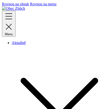
Rovnou na obsah
Rovnou na menu
Menu
Aktuálně