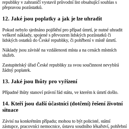
republiky v zahraničí vystavil průvodní list obsahující souhlas s
přepravou pozůstatků.
12. Jaké jsou poplatky a jak je lze uhradit
Pokud nebylo sjednáno pojištění pro případ úmrtí, je nutné uhradit
veškeré náklady, spojené s převozem lidských pozůstatků či
lidských ostatků do České republiky, či pohřbení v místě úmrtí.
Náklady jsou závislé na vzdálenosti místa a na cenách místních
služeb.
Zastupitelský úřad České republiky za svou součinnost nevybírá
žádný poplatek.
13. Jaké jsou lhůty pro vyřízení
Případné lhůty stanoví právní řád státu, ve kterém k úmrtí došlo.
14. Kteří jsou další účastníci (dotčení) řešení životní
situace
Závisí na konkrétním případu; mohou to být policisté, státní
zástupce, pracovníci nemocnice, ústavu soudního lékařství, pohřební