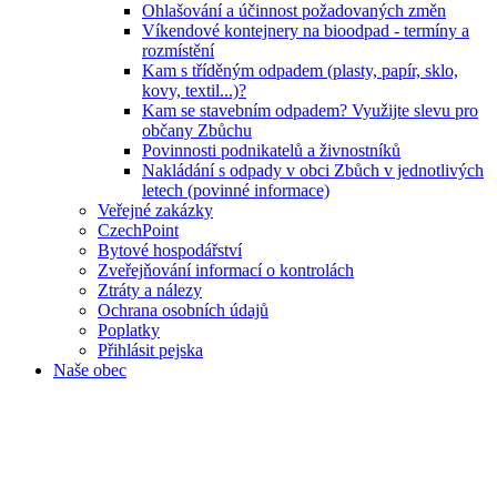
Ohlašování a účinnost požadovaných změn
Víkendové kontejnery na bioodpad - termíny a
rozmístění
Kam s tříděným odpadem (plasty, papír, sklo,
kovy, textil...)?
Kam se stavebním odpadem? Využijte slevu pro
občany Zbůchu
Povinnosti podnikatelů a živnostníků
Nakládání s odpady v obci Zbůch v jednotlivých
letech (povinné informace)
Veřejné zakázky
CzechPoint
Bytové hospodářství
Zveřejňování informací o kontrolách
Ztráty a nálezy
Ochrana osobních údajů
Poplatky
Přihlásit pejska
Naše obec