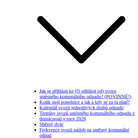
Jak se přihlásit ke (či odhlásit od) svozu
směsného komunálního odpadu? (POVINNÉ!)
Kolik stojí popelnice a jak a kdy se za ni platí?
Kalendář svozů jednotlivých druhů odpadu
Termíny svozů směsného komunálního odpadu z
domácností v roce 2026
Sběrný dvůr
Frekvence svozů nádob na směsný komunální
odpad