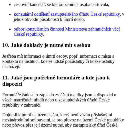
cestovní kancelář, se kterou zemřelá osoba cestovala,
konzulární oddělení zastupitelského úřadu České republiky
, v
jehož obvodu působnosti k úmrtí došlo,
odbor konzulárních činností Ministerstva zahraničních věcí
České republiky
.
10. Jaké doklady je nutné mít s sebou
Je třeba mít informaci o úmrtí osoby, popř. informaci o místu a
kontaktu na instituci, kde se lidské pozůstatky či lidské ostatky
nacházejí.
11. Jaké jsou potřebné formuláře a kde jsou k
dispozici
Formuláře žádostí o zápis do zvláštní matriky jsou k dispozici u
všech matričních úřadů nebo u zastupitelských úřadů České
republiky v zahraničí.
Dojde-li k úmrtí na území státu, který není vázán příslušnými
mezinárodními smlouvami, je pro převoz na území České republiky
nebo převoz přes její území nutné, aby zastupitelský úřad České