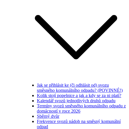
Jak se přihlásit ke (či odhlásit od) svozu
směsného komunálního odpadu? (POVINNÉ!)
Kolik stojí popelnice a jak a kdy se za ni platí?
Kalendář svozů jednotlivých druhů odpadu
Termíny svozů směsného komunálního odpadu z
domácností v roce 2026
Sběrný dvůr
Frekvence svozů nádob na směsný komunální
odpad