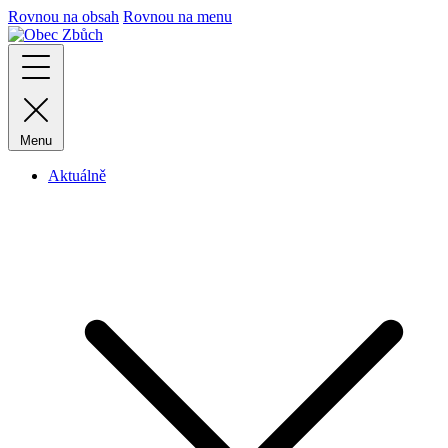
Rovnou na obsah
Rovnou na menu
Menu
Aktuálně