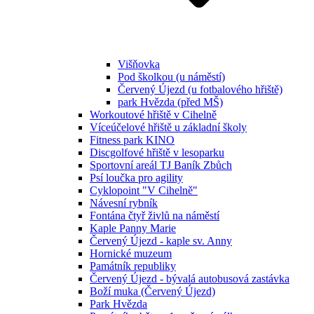
Višňovka
Pod školkou (u náměstí)
Červený Újezd (u fotbalového hřiště)
park Hvězda (před MŠ)
Workoutové hřiště v Cihelně
Víceúčelové hřiště u základní školy
Fitness park KINO
Discgolfové hřiště v lesoparku
Sportovní areál TJ Baník Zbůch
Psí loučka pro agility
Cyklopoint "V Cihelně"
Návesní rybník
Fontána čtyř živlů na náměstí
Kaple Panny Marie
Červený Újezd - kaple sv. Anny
Hornické muzeum
Památník republiky
Červený Újezd - bývalá autobusová zastávka
Boží muka (Červený Újezd)
Park Hvězda