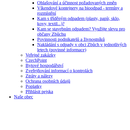
Ohlašování a účinnost požadovaných změn
Víkendové kontejnery na bioodpad - termíny a
rozmístění
Kam s tříděným odpadem (plasty, papír, sklo,
kovy, textil...)?
Kam se stavebním odpadem? Využijte slevu pro
občany Zbůchu
Povinnosti podnikatelů a živnostníků
Nakládání s odpady v obci Zbůch v jednotlivých
letech (povinné informace)
Veřejné zakázky
CzechPoint
Bytové hospodářství
Zveřejňování informací o kontrolách
Ztráty a nálezy
Ochrana osobních údajů
Poplatky
Přihlásit pejska
Naše obec