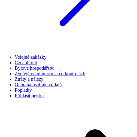
Veřejné zakázky
CzechPoint
Bytové hospodářství
Zveřejňování informací o kontrolách
Ztráty a nálezy
Ochrana osobních údajů
Poplatky
Přihlásit pejska