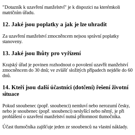
"Dotazník k uzavření manželství" je k dispozici na kterémkoli
matričním úřadu.
12. Jaké jsou poplatky a jak je lze uhradit
Za uzavření manželství zmocněncem nejsou správní poplatky
stanoveny.
13. Jaké jsou lhůty pro vyřízení
Krajský úřad je povinen rozhodnout o povolení uzavřít manželství
zmocněncem do 30 dnů; ve zvlášť složitých případech nejdéle do 60
dnů.
14. Kteří jsou další účastníci (dotčení) řešení životní
situace
Pokud snoubenec (popř. snoubenci) nemluví nebo nerozumí česky,
nebo je snoubenec (popř. snoubenci) neslyšící nebo němý, je při
prohlášení o uzavření manželství nutná přítomnost tlumočníka.
Účast tlumočníka zajišťuje jeden ze snoubenců na vlastní náklady.