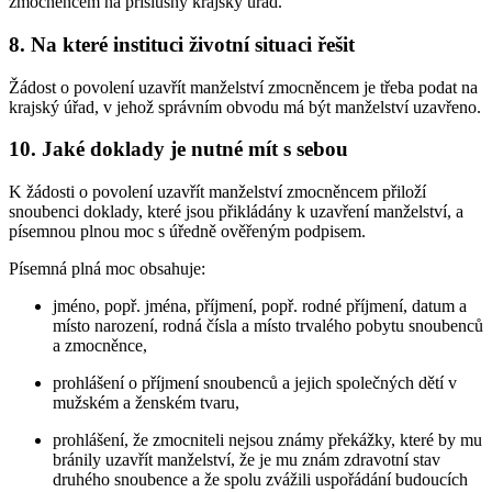
zmocněncem na příslušný krajský úřad.
8. Na které instituci životní situaci řešit
Žádost o povolení uzavřít manželství zmocněncem je třeba podat na
krajský úřad, v jehož správním obvodu má být manželství uzavřeno.
10. Jaké doklady je nutné mít s sebou
K žádosti o povolení uzavřít manželství zmocněncem přiloží
snoubenci doklady, které jsou přikládány k uzavření manželství, a
písemnou plnou moc s úředně ověřeným podpisem.
Písemná plná moc obsahuje:
jméno, popř. jména, příjmení, popř. rodné příjmení, datum a
místo narození, rodná čísla a místo trvalého pobytu snoubenců
a zmocněnce,
prohlášení o příjmení snoubenců a jejich společných dětí v
mužském a ženském tvaru,
prohlášení, že zmocniteli nejsou známy překážky, které by mu
bránily uzavřít manželství, že je mu znám zdravotní stav
druhého snoubence a že spolu zvážili uspořádání budoucích