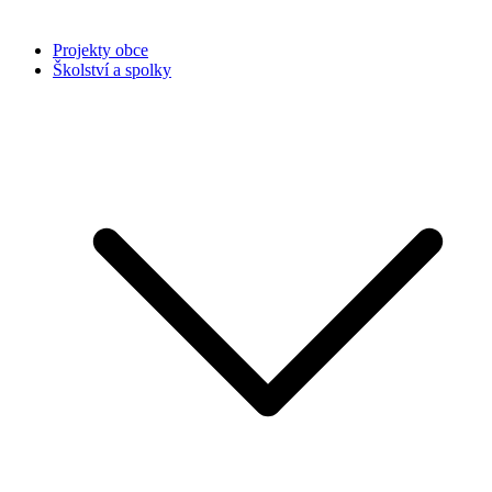
Projekty obce
Školství a spolky