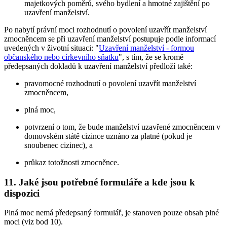
majetkových poměrů, svého bydlení a hmotné zajištění po
uzavření manželství.
Po nabytí právní moci rozhodnutí o povolení uzavřít manželství
zmocněncem se při uzavření manželství postupuje podle informací
uvedených v životní situaci: "
Uzavření manželství - formou
občanského nebo církevního sňatku
", s tím, že se kromě
předepsaných dokladů k uzavření manželství předloží také:
pravomocné rozhodnutí o povolení uzavřít manželství
zmocněncem,
plná moc,
potvrzení o tom, že bude manželství uzavřené zmocněncem v
domovském státě cizince uznáno za platné (pokud je
snoubenec cizinec), a
průkaz totožnosti zmocněnce.
11. Jaké jsou potřebné formuláře a kde jsou k
dispozici
Plná moc nemá předepsaný formulář, je stanoven pouze obsah plné
moci (viz bod 10).