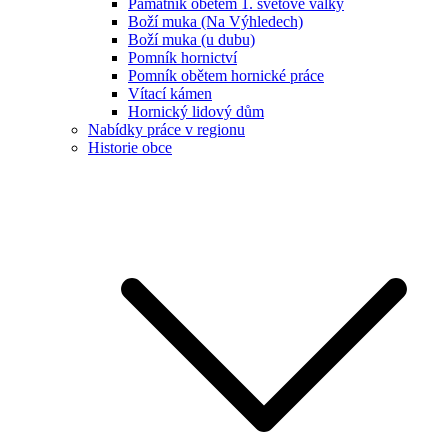
Památník obětem 1. světové války
Boží muka (Na Výhledech)
Boží muka (u dubu)
Pomník hornictví
Pomník obětem hornické práce
Vítací kámen
Hornický lidový dům
Nabídky práce v regionu
Historie obce