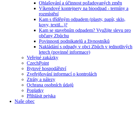
Ohlašování a účinnost požadovaných změn
Víkendové kontejnery na bioodpad - termíny a
rozmístění
Kam s tříděným odpadem (plasty, papír, sklo,
kovy, textil...)?
Kam se stavebním odpadem? Využijte slevu pro
občany Zbůchu
Povinnosti podnikatelů a živnostníků
Nakládání s odpady v obci Zbůch v jednotlivých
letech (povinné informace)
Veřejné zakázky
CzechPoint
Bytové hospodářství
Zveřejňování informací o kontrolách
Ztráty a nálezy
Ochrana osobních údajů
Poplatky
Přihlásit pejska
Naše obec