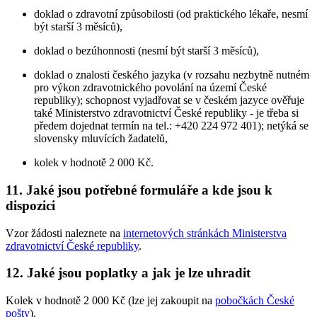
doklad o zdravotní způsobilosti (od praktického lékaře, nesmí
být starší 3 měsíců),
doklad o bezúhonnosti (nesmí být starší 3 měsíců),
doklad o znalosti českého jazyka (v rozsahu nezbytně nutném
pro výkon zdravotnického povolání na území České
republiky); schopnost vyjadřovat se v českém jazyce ověřuje
také Ministerstvo zdravotnictví České republiky - je třeba si
předem dojednat termín na tel.: +420 224 972 401); netýká se
slovensky mluvících žadatelů,
kolek v hodnotě 2 000 Kč.
11. Jaké jsou potřebné formuláře a kde jsou k
dispozici
Vzor žádosti naleznete na
internetových stránkách Ministerstva
zdravotnictví České republiky
.
12. Jaké jsou poplatky a jak je lze uhradit
Kolek v hodnotě 2 000 Kč (lze jej zakoupit na
pobočkách České
pošty
).