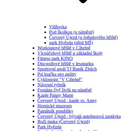
Višňovka
Pod školkou (u náměstí)
Červený Újezd (u fotbalového hřiště)
park Hvězda (před MŠ)
Workoutové hřiště v Cihelně
Víceúčelové hřiště u základní školy
Fitness park KINO
Discgolfové hřiště v lesoparku
Sportovní areál TJ Baník Zbůch
Psí loučka pro agility
Cyklopoint "V Cihelně"
Návesní rybník
Fontána čtyř živlů na náměstí
Kaple Panny Marie
Červený Újezd - kaple sv. Anny
Hornické muzeum
Památník republiky
Červený Újezd - bývalá autobusová zastávka
Boží muka (Červený Újezd)
Park Hvězda