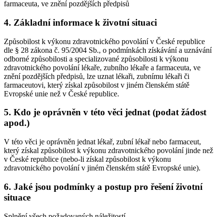
farmaceuta, ve znění pozdějších předpisů
4. Základní informace k životní situaci
Způsobilost k výkonu zdravotnického povolání v České republice
dle § 28 zákona č. 95/2004 Sb., o podmínkách získávání a uznávání
odborné způsobilosti a specializované způsobilosti k výkonu
zdravotnického povolání lékaře, zubního lékaře a farmaceuta, ve
znění pozdějších předpisů, lze uznat lékaři, zubnímu lékaři či
farmaceutovi, který získal způsobilost v jiném členském státě
Evropské unie než v České republice.
5. Kdo je oprávněn v této věci jednat (podat žádost
apod.)
V této věci je oprávněn jednat lékař, zubní lékař nebo farmaceut,
který získal způsobilost k výkonu zdravotnického povolání jinde než
v České republice (nebo-li získal způsobilost k výkonu
zdravotnického povolání v jiném členském státě Evropské unie).
6. Jaké jsou podmínky a postup pro řešení životní
situace
Splnění všech požadovaných náležitostí.