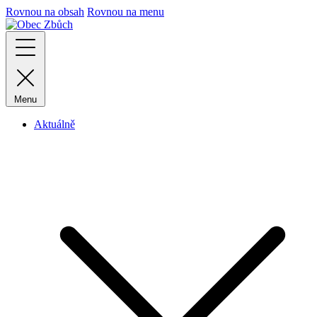
Rovnou na obsah
Rovnou na menu
Menu
Aktuálně