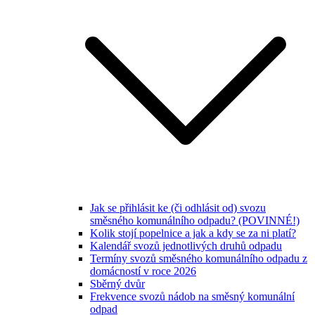
Jak se přihlásit ke (či odhlásit od) svozu
směsného komunálního odpadu? (POVINNÉ!)
Kolik stojí popelnice a jak a kdy se za ni platí?
Kalendář svozů jednotlivých druhů odpadu
Termíny svozů směsného komunálního odpadu z
domácností v roce 2026
Sběrný dvůr
Frekvence svozů nádob na směsný komunální
odpad