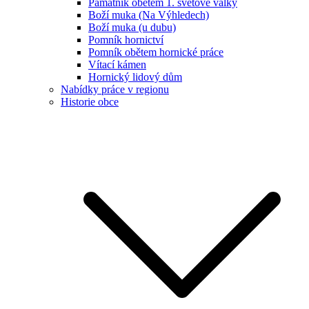
Památník obětem 1. světové války
Boží muka (Na Výhledech)
Boží muka (u dubu)
Pomník hornictví
Pomník obětem hornické práce
Vítací kámen
Hornický lidový dům
Nabídky práce v regionu
Historie obce