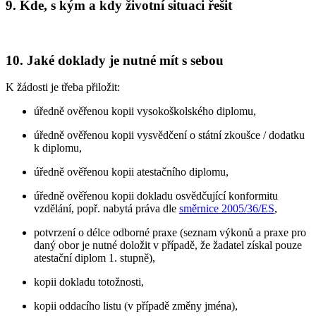
9. Kde, s kým a kdy životní situaci řešit
10. Jaké doklady je nutné mít s sebou
K žádosti je třeba přiložit:
úředně ověřenou kopii vysokoškolského diplomu,
úředně ověřenou kopii vysvědčení o státní zkoušce / dodatku
k diplomu,
úředně ověřenou kopii atestačního diplomu,
úředně ověřenou kopii dokladu osvědčující konformitu
vzdělání, popř. nabytá práva dle
směrnice 2005/36/ES
,
potvrzení o délce odborné praxe (seznam výkonů a praxe pro
daný obor je nutné doložit v případě, že žadatel získal pouze
atestační diplom 1. stupně),
kopii dokladu totožnosti,
kopii oddacího listu (v případě změny jména),