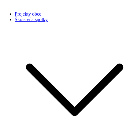
Projekty obce
Školství a spolky