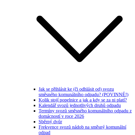
Jak se přihlásit ke (či odhlásit od) svozu
směsného komunálního odpadu? (POVINNÉ!)
Kolik stojí popelnice a jak a kdy se za ni platí?
Kalendář svozů jednotlivých druhů odpadu
Termíny svozů směsného komunálního odpadu z
domácností v roce 2026
Sběrný dvůr
Frekvence svozů nádob na směsný komunální
odpad