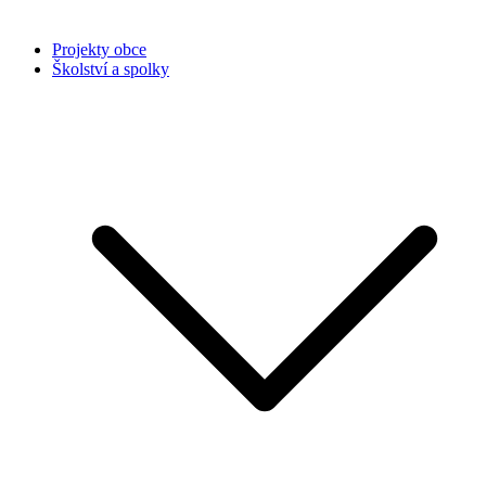
Projekty obce
Školství a spolky