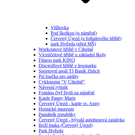
Višňovka
Pod školkou (u náměstí)
Červený Újezd (u fotbalového hřiště)
park Hvězda (před MŠ)
Workoutové hřiště v Cihelně
Víceúčelové hřiště u základní školy
Fitness park KINO
Discgolfové hřiště v lesoparku
Sportovní areál TJ Baník Zbůch
Psí loučka pro agility
Cyklopoint "V Cihelně"
Návesní rybník
Fontána čtyř živlů na náměstí
Kaple Panny Marie
Červený Újezd - kaple sv. Anny
Hornické muzeum
Památník republiky
Červený Újezd - bývalá autobusová zastávka
Boží muka (Červený Újezd)
Park Hvězda