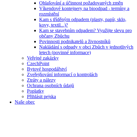
Ohlašování a účinnost požadovaných změn
Víkendové kontejnery na bioodpad - termíny a
rozmístění
Kam s tříděným odpadem (plasty, papír, sklo,
kovy, textil...)?
Kam se stavebním odpadem? Využijte slevu pro
občany Zbůchu
Povinnosti podnikatelů a živnostníků
Nakládání s odpady v obci Zbůch v jednotlivých
letech (povinné informace)
Veřejné zakázky
CzechPoint
Bytové hospodářství
Zveřejňování informací o kontrolách
Ztráty a nálezy
Ochrana osobních údajů
Poplatky
Přihlásit pejska
Naše obec