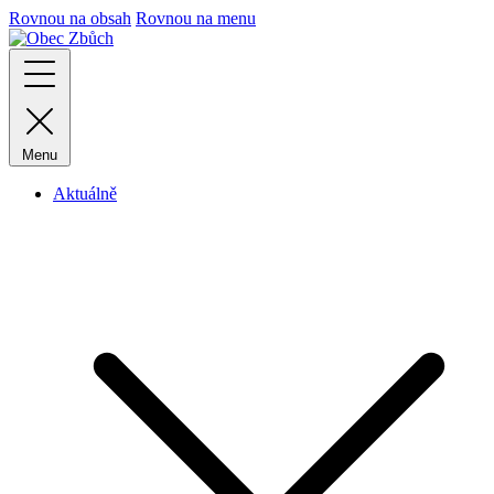
Rovnou na obsah
Rovnou na menu
Menu
Aktuálně