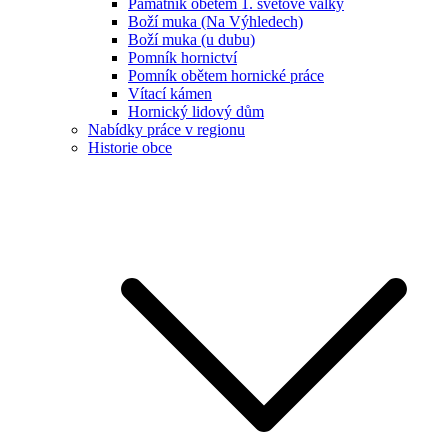
Památník obětem 1. světové války
Boží muka (Na Výhledech)
Boží muka (u dubu)
Pomník hornictví
Pomník obětem hornické práce
Vítací kámen
Hornický lidový dům
Nabídky práce v regionu
Historie obce