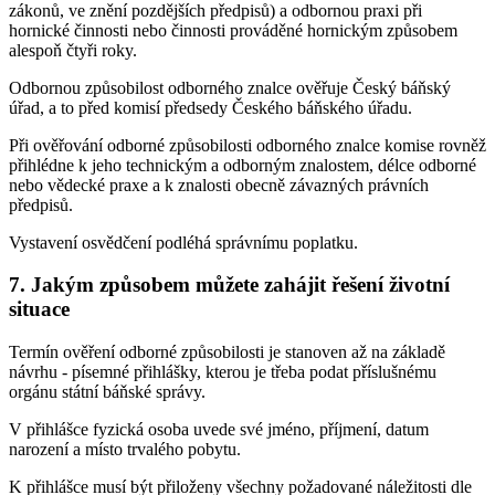
zákonů, ve znění pozdějších předpisů) a odbornou praxi při
hornické činnosti nebo činnosti prováděné hornickým způsobem
alespoň čtyři roky.
Odbornou způsobilost odborného znalce ověřuje Český báňský
úřad, a to před komisí předsedy Českého báňského úřadu.
Při ověřování odborné způsobilosti odborného znalce komise rovněž
přihlédne k jeho technickým a odborným znalostem, délce odborné
nebo vědecké praxe a k znalosti obecně závazných právních
předpisů.
Vystavení osvědčení podléhá správnímu poplatku.
7. Jakým způsobem můžete zahájit řešení životní
situace
Termín ověření odborné způsobilosti je stanoven až na základě
návrhu - písemné přihlášky, kterou je třeba podat příslušnému
orgánu státní báňské správy.
V přihlášce fyzická osoba uvede své jméno, příjmení, datum
narození a místo trvalého pobytu.
K přihlášce musí být přiloženy všechny požadované náležitosti dle