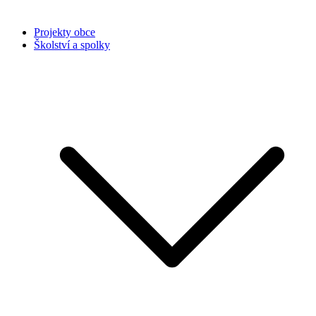
Projekty obce
Školství a spolky