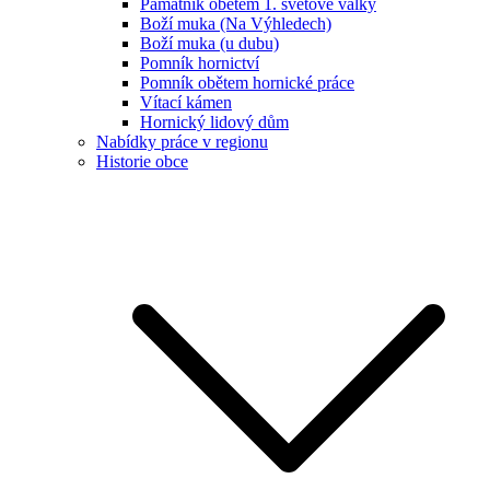
Památník obětem 1. světové války
Boží muka (Na Výhledech)
Boží muka (u dubu)
Pomník hornictví
Pomník obětem hornické práce
Vítací kámen
Hornický lidový dům
Nabídky práce v regionu
Historie obce