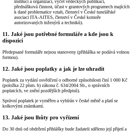
institucí a organizací, výčet vědeckých publikací,
přednášková činnost, účast v grantových programech majících
k dané problematice vztah, členství v České tunelářské
asociaci ITA-AITES, členství v České komoře
autorizovaných inženýrů a techniků).
11. Jaké jsou potřebné formuláře a kde jsou k
dispozici
Předepsané formuláře nejsou stanoveny (přihláška se podává volnou
formou).
12. Jaké jsou poplatky a jak je lze uhradit
Poplatek za vydání osvědčení o odborné způsobilosti činí 1 000 Kč
(položka 22 písm. b) zákona č. 634/2004 Sb., o správních
poplatcích, ve znění pozdějších předpisů).
Správní poplatek je vyměřen a vybírán v české měně a platí se
kolkovými známkami.
13. Jaké jsou lhůty pro vyřízení
Do 30 dnů od obdržení přihlášky bude žadateli sděleno její přijetí a