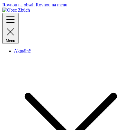
Rovnou na obsah
Rovnou na menu
Menu
Aktuálně