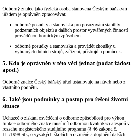
Odborný znalec jako fyzická osoba stanovená Českým báňským
úřadem je oprávněn zpracovávat:
odborné posudky a stanoviska pro posuzování stability
podzemních objektů a dalších prostor vytvářených činností
prováděnou hornickým způsobem,
odborné posudky a stanoviska a provádět zkoušky u
vybraných důlních strojů, zařízení, přístrojů a pomůcek.
5. Kdo je oprávněn v této věci jednat (podat žádost
apod.)
Odborné znalce Český báňský úřad ustanovuje na návrh nebo z
vlastního podnětu.
6. Jaké jsou podmínky a postup pro řešení životní
situace
Uchazeč o získání osvědčení o odborné způsobilosti pro výkon
funkce odborného znalce musí mít odbornou kvalifikaci alespoň v
rozsahu magisterského studijního programu (§ 46 zákona č.
111/1998 Sb., o vysokých školách a o změně a doplnění dalších