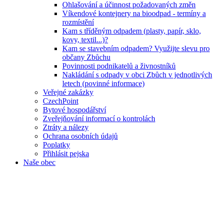
Ohlašování a účinnost požadovaných změn
Víkendové kontejnery na bioodpad - termíny a
rozmístění
Kam s tříděným odpadem (plasty, papír, sklo,
kovy, textil...)?
Kam se stavebním odpadem? Využijte slevu pro
občany Zbůchu
Povinnosti podnikatelů a živnostníků
Nakládání s odpady v obci Zbůch v jednotlivých
letech (povinné informace)
Veřejné zakázky
CzechPoint
Bytové hospodářství
Zveřejňování informací o kontrolách
Ztráty a nálezy
Ochrana osobních údajů
Poplatky
Přihlásit pejska
Naše obec