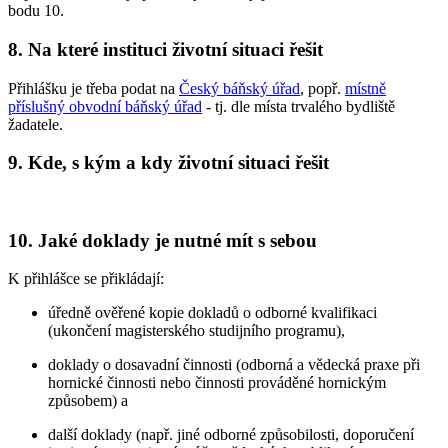
bodu 10.
8. Na které instituci životní situaci řešit
Přihlášku je třeba podat na
Český báňský úřad
, popř.
místně
příslušný obvodní báňský úřad
- tj. dle místa trvalého bydliště
žadatele.
9. Kde, s kým a kdy životní situaci řešit
10. Jaké doklady je nutné mít s sebou
K přihlášce se přikládají:
úředně ověřené kopie dokladů o odborné kvalifikaci
(ukončení magisterského studijního programu),
doklady o dosavadní činnosti (odborná a vědecká praxe při
hornické činnosti nebo činnosti prováděné hornickým
způsobem) a
další doklady (např. jiné odborné způsobilosti, doporučení