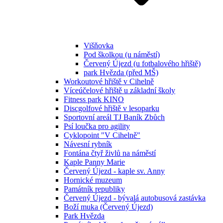
Višňovka
Pod školkou (u náměstí)
Červený Újezd (u fotbalového hřiště)
park Hvězda (před MŠ)
Workoutové hřiště v Cihelně
Víceúčelové hřiště u základní školy
Fitness park KINO
Discgolfové hřiště v lesoparku
Sportovní areál TJ Baník Zbůch
Psí loučka pro agility
Cyklopoint "V Cihelně"
Návesní rybník
Fontána čtyř živlů na náměstí
Kaple Panny Marie
Červený Újezd - kaple sv. Anny
Hornické muzeum
Památník republiky
Červený Újezd - bývalá autobusová zastávka
Boží muka (Červený Újezd)
Park Hvězda