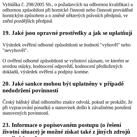
Vyhláška č. 298/2005 Sb., o požadavcích na odbornou kvalifikaci a
odbornou způsobilost při hornické činnosti nebo činnosti prováděné
hornickým způsobem a o změně některých právních předpisů, ve
znění pozdějších předpisů
19. Jaké jsou opravné prostředky a jak se uplatňují
Výsledek ověření odborné způsobilosti se hodnotí "vyhověl" nebo
"nevyhověl".
O ověření odborné způsobilosti se vyhotoví záznam, ve kterém se
uvedou otázky, hodnocení odpovědí, hodnocení předložených
dokladů, výsledek ověření a podpisy komise.
20. Jaké sankce mohou být uplatněny v případě
nedodržení povinností
Český báňský úřad odborného znalce odvolá, pokud se prokáže, že
při vypracování posudků a stanovisek došlo k závažnému porušení
stanovených povinností.
23. Informace o popisovaném postupu (o řešení
životní situace) je možné získat také z jiných zdrojů