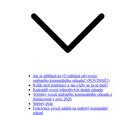
Jak se přihlásit ke (či odhlásit od) svozu
směsného komunálního odpadu? (POVINNÉ!)
Kolik stojí popelnice a jak a kdy se za ni platí?
Kalendář svozů jednotlivých druhů odpadu
Termíny svozů směsného komunálního odpadu z
domácností v roce 2026
Sběrný dvůr
Frekvence svozů nádob na směsný komunální
odpad