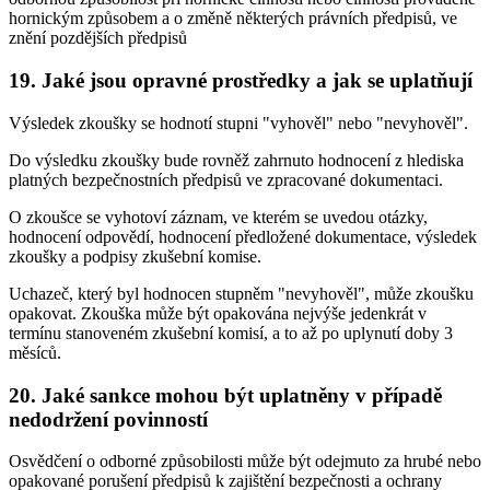
hornickým způsobem a o změně některých právních předpisů, ve
znění pozdějších předpisů
19. Jaké jsou opravné prostředky a jak se uplatňují
Výsledek zkoušky se hodnotí stupni "vyhověl" nebo "nevyhověl".
Do výsledku zkoušky bude rovněž zahrnuto hodnocení z hlediska
platných bezpečnostních předpisů ve zpracované dokumentaci.
O zkoušce se vyhotoví záznam, ve kterém se uvedou otázky,
hodnocení odpovědí, hodnocení předložené dokumentace, výsledek
zkoušky a podpisy zkušební komise.
Uchazeč, který byl hodnocen stupněm "nevyhověl", může zkoušku
opakovat. Zkouška může být opakována nejvýše jedenkrát v
termínu stanoveném zkušební komisí, a to až po uplynutí doby 3
měsíců.
20. Jaké sankce mohou být uplatněny v případě
nedodržení povinností
Osvědčení o odborné způsobilosti může být odejmuto za hrubé nebo
opakované porušení předpisů k zajištění bezpečnosti a ochrany