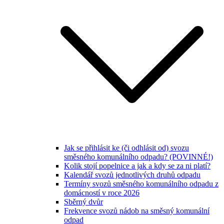
Jak se přihlásit ke (či odhlásit od) svozu
směsného komunálního odpadu? (POVINNÉ!)
Kolik stojí popelnice a jak a kdy se za ni platí?
Kalendář svozů jednotlivých druhů odpadu
Termíny svozů směsného komunálního odpadu z
domácností v roce 2026
Sběrný dvůr
Frekvence svozů nádob na směsný komunální
odpad