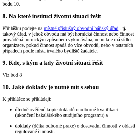
bodu 10.
8. Na které instituci životní situaci řešit
Přihlášku podejte na
místně příslušný obvodní báňský úřad
- tj.
takový úřad, v jehož obvodu má být hornická činnost nebo činnost
prováděná hornickým způsobem vykonávána, nebo kde má sídlo
organizace, pokud činnost spadá do více obvodů, nebo v ostatních
případech podle místa trvalého bydliště žadatele.
9. Kde, s kým a kdy životní situaci řešit
Viz bod 8
10. Jaké doklady je nutné mít s sebou
K přihlášce se přikládají:
úředně ověřené kopie dokladů o odborné kvalifikaci
(ukončení bakalářského studijního programu) a
doklady (délka odborné praxe) o dosavadní činnosti v oblasti
regulované činnosti.