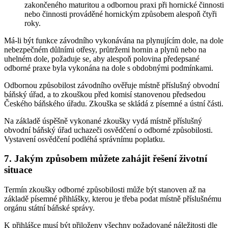
zakončeného maturitou a odbornou praxi při hornické činnosti
nebo činnosti prováděné hornickým způsobem alespoň čtyři
roky.
Má-li být funkce závodního vykonávána na plynujícím dole, na dole
nebezpečném důlními otřesy, průtržemi hornin a plynů nebo na
uhelném dole, požaduje se, aby alespoň polovina předepsané
odborné praxe byla vykonána na dole s obdobnými podmínkami.
Odbornou způsobilost závodního ověřuje místně příslušný obvodní
báňský úřad, a to zkouškou před komisí stanovenou předsedou
Českého báňského úřadu. Zkouška se skládá z písemné a ústní části.
Na základě úspěšně vykonané zkoušky vydá místně příslušný
obvodní báňský úřad uchazeči osvědčení o odborné způsobilosti.
Vystavení osvědčení podléhá správnímu poplatku.
7. Jakým způsobem můžete zahájit řešení životní
situace
Termín zkoušky odborné způsobilosti může být stanoven až na
základě písemné přihlášky, kterou je třeba podat místně příslušnému
orgánu státní báňské správy.
K přihlášce musí být přiloženy všechny požadované náležitosti dle