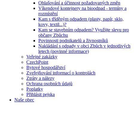
Ohlašování a účinnost požadovaných změn
Víkendové kontejnery na bioodpad - termíny a
rozmístění
Kam s tříděným odpadem (plasty, papír, sklo,
kovy, textil...)?
Kam se stavebním odpadem? Využijte slevu pro
občany Zbůchu
Povinnosti podnikatelů a živnostníků
Nakládání s odpady v obci Zbůch v jednotlivých
letech (povinné informace)
Veřejné zakázky
CzechPoint
Bytové hospodářství
Zveřejňování informací o kontrolách
Ztráty a nálezy
Ochrana osobních údajů
Poplatky
Přihlásit pejska
Naše obec