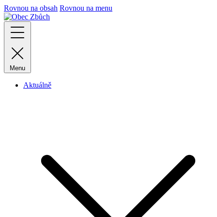
Rovnou na obsah
Rovnou na menu
Menu
Aktuálně