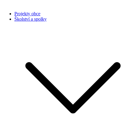
Projekty obce
Školství a spolky