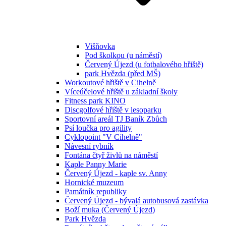
Višňovka
Pod školkou (u náměstí)
Červený Újezd (u fotbalového hřiště)
park Hvězda (před MŠ)
Workoutové hřiště v Cihelně
Víceúčelové hřiště u základní školy
Fitness park KINO
Discgolfové hřiště v lesoparku
Sportovní areál TJ Baník Zbůch
Psí loučka pro agility
Cyklopoint "V Cihelně"
Návesní rybník
Fontána čtyř živlů na náměstí
Kaple Panny Marie
Červený Újezd - kaple sv. Anny
Hornické muzeum
Památník republiky
Červený Újezd - bývalá autobusová zastávka
Boží muka (Červený Újezd)
Park Hvězda