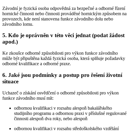
Závodní je fyzická osoba odpovědná za bezpečné a odborné řízení
hornické činnosti nebo činnosti prováděné hornickým způsobem na
provozech, kde není stanovena funkce závodního dolu nebo
závodního lomu.
5. Kdo je oprávněn v této věci jednat (podat žádost
apod.)
Ke zkoušce odborné způsobilosti pro výkon funkce závodního
může být připuštěna každá fyzická osoba, která splňuje požadavky
odborné kvalifikace a odborné praxe.
6. Jaké jsou podmínky a postup pro řešení životní
situace
Uchazeč o získání osvědčení o odborné způsobilosti pro výkon
funkce závodního musí mít:
odbornou kvalifikaci v rozsahu alespoň bakalářského
studijního programu a odbornou praxi v příslušné regulované
činnosti alespoň dva roky, nebo alespoň
odbornou kvalifikaci v rozsahu středoškolského vzdělání