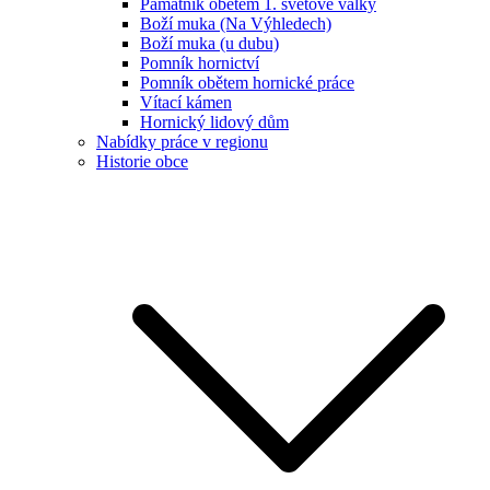
Památník obětem 1. světové války
Boží muka (Na Výhledech)
Boží muka (u dubu)
Pomník hornictví
Pomník obětem hornické práce
Vítací kámen
Hornický lidový dům
Nabídky práce v regionu
Historie obce