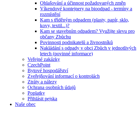
Ohlašování a účinnost požadovaných změn
Víkendové kontejnery na bioodpad - termíny a
rozmístění
Kam s tříděným odpadem (plasty, papír, sklo,
kovy, textil...)?
Kam se stavebním odpadem? Využijte slevu pro
občany Zbůchu
Povinnosti podnikatelů a živnostníků
Nakládání s odpady v obci Zbůch v jednotlivých
letech (povinné informace)
Veřejné zakázky
CzechPoint
Bytové hospodářství
Zveřejňování informací o kontrolách
Ztráty a nálezy
Ochrana osobních údajů
Poplatky
Přihlásit pejska
Naše obec