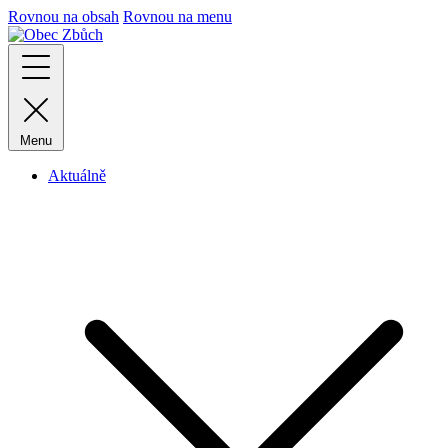
Rovnou na obsah
Rovnou na menu
Menu
Aktuálně