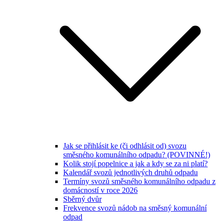
Jak se přihlásit ke (či odhlásit od) svozu
směsného komunálního odpadu? (POVINNÉ!)
Kolik stojí popelnice a jak a kdy se za ni platí?
Kalendář svozů jednotlivých druhů odpadu
Termíny svozů směsného komunálního odpadu z
domácností v roce 2026
Sběrný dvůr
Frekvence svozů nádob na směsný komunální
odpad