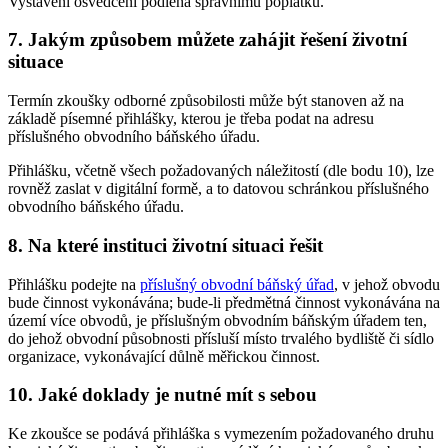
Vystavení osvědčení podléhá správnímu poplatku.
7. Jakým způsobem můžete zahájit řešení životní
situace
Termín zkoušky odborné způsobilosti může být stanoven až na
základě písemné přihlášky, kterou je třeba podat na adresu
příslušného obvodního báňského úřadu.
Přihlášku, včetně všech požadovaných náležitostí (dle bodu 10), lze
rovněž zaslat v digitální formě, a to datovou schránkou příslušného
obvodního báňského úřadu.
8. Na které instituci životní situaci řešit
Přihlášku podejte na
příslušný obvodní báňský úřad
, v jehož obvodu
bude činnost vykonávána; bude-li předmětná činnost vykonávána na
území více obvodů, je příslušným obvodním báňským úřadem ten,
do jehož obvodní působnosti přísluší místo trvalého bydliště či sídlo
organizace, vykonávající důlně měřickou činnost.
10. Jaké doklady je nutné mít s sebou
Ke zkoušce se podává přihláška s vymezením požadovaného druhu