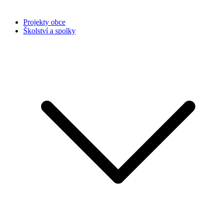
Projekty obce
Školství a spolky