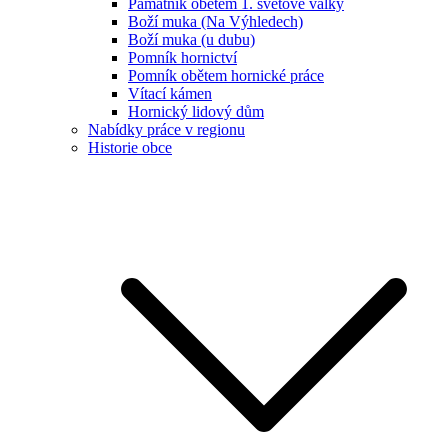
Památník obětem 1. světové války
Boží muka (Na Výhledech)
Boží muka (u dubu)
Pomník hornictví
Pomník obětem hornické práce
Vítací kámen
Hornický lidový dům
Nabídky práce v regionu
Historie obce