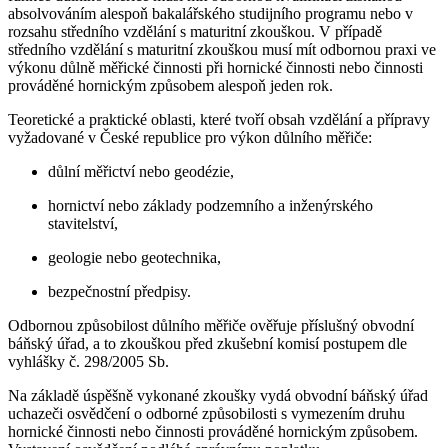
absolvováním alespoň bakalářského studijního programu nebo v
rozsahu středního vzdělání s maturitní zkouškou. V případě
středního vzdělání s maturitní zkouškou musí mít odbornou praxi ve
výkonu důlně měřické činnosti při hornické činnosti nebo činnosti
prováděné hornickým způsobem alespoň jeden rok.
Teoretické a praktické oblasti, které tvoří obsah vzdělání a přípravy
vyžadované v České republice pro výkon důlního měřiče:
důlní měřictví nebo geodézie,
hornictví nebo základy podzemního a inženýrského
stavitelství,
geologie nebo geotechnika,
bezpečnostní předpisy.
Odbornou způsobilost důlního měřiče ověřuje příslušný obvodní
báňský úřad, a to zkouškou před zkušební komisí postupem dle
vyhlášky č. 298/2005 Sb.
Na základě úspěšně vykonané zkoušky vydá obvodní báňský úřad
uchazeči osvědčení o odborné způsobilosti s vymezením druhu
hornické činnosti nebo činnosti prováděné hornickým způsobem.