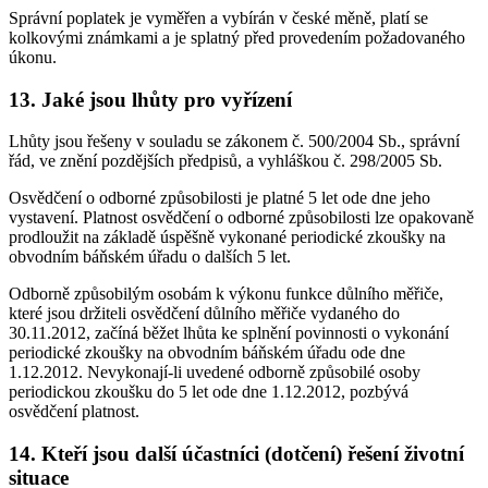
Správní poplatek je vyměřen a vybírán v české měně, platí se
kolkovými známkami a je splatný před provedením požadovaného
úkonu.
13. Jaké jsou lhůty pro vyřízení
Lhůty jsou řešeny v souladu se zákonem č. 500/2004 Sb., správní
řád, ve znění pozdějších předpisů, a vyhláškou č. 298/2005 Sb.
Osvědčení o odborné způsobilosti je platné 5 let ode dne jeho
vystavení. Platnost osvědčení o odborné způsobilosti lze opakovaně
prodloužit na základě úspěšně vykonané periodické zkoušky na
obvodním báňském úřadu o dalších 5 let.
Odborně způsobilým osobám k výkonu funkce důlního měřiče,
které jsou držiteli osvědčení důlního měřiče vydaného do
30.11.2012, začíná běžet lhůta ke splnění povinnosti o vykonání
periodické zkoušky na obvodním báňském úřadu ode dne
1.12.2012. Nevykonají-li uvedené odborně způsobilé osoby
periodickou zkoušku do 5 let ode dne 1.12.2012, pozbývá
osvědčení platnost.
14. Kteří jsou další účastníci (dotčení) řešení životní
situace