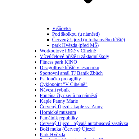
Višňovka
Pod školkou (u náměstí)
Červený Újezd (u fotbalového hřiště)
park Hvězda (před MŠ)
Workoutové hřiště v Cihelně
Víceúčelové hřiště u základní školy
Fitness park KINO
Discgolfové hřiště v lesoparku
Sportovní areál TJ Baník Zbůch
Psí loučka pro agility
Cyklopoint "V Cihelně"
Návesní rybník
Fontána čtyř živlů na náměstí
Kaple Panny Marie
Červený Újezd - kaple sv. Anny
Hornické muzeum
Památník republiky
Červený Újezd - bývalá autobusová zastávka
Boží muka (Červený Újezd)
Park Hvězda