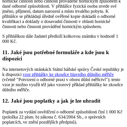
hornické činnosti nebo činnosti prováděné hornickým způsobem k
dané odborné způsobilosti. V přihlášce fyzická osoba uvede své
jméno, příjmení, datum narození a místo trvalého pobytu. K
přihlášce se přikládají úředně ověřené kopie dokladů o odborné
kvalifikaci a doklady o dosavadní činnosti v oblasti hornické
činnosti nebo činnosti prováděné hornickým způsobem.
S přihláškou dále žadatel předloží kolkovou známku v hodnotě 1
000 Kč.
11. Jaké jsou potřebné formuláře a kde jsou k
dispozici
Na internetových stránkách Státní báňské správy České republiky je
k dispozici
vzor přihlášky ke zkoušce hlavního důlního měřiče
(včetně "Potvrzení o odborné praxi v oboru důlní měřictví"); tento
vzor je možno využít též jako vzorový příklad přihlášky ke zkoušce
důlního měřiče.
12. Jaké jsou poplatky a jak je lze uhradit
Poplatek za vydání osvědčení o odborné způsobilosti činí 1 000 Kč
(položka 22 písm. b) zákona č. 634/2004 Sb., o správních
poplatcích, ve znění pozdějších předpisů).