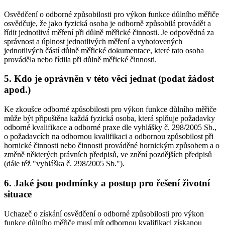
Osvědčení o odborné způsobilosti pro výkon funkce důlního měřiče
osvědčuje, že jako fyzická osoba je odborně způsobilá provádět a
řídit jednotlivá měření při důlně měřické činnosti. Je odpovědná za
správnost a úplnost jednotlivých měření a vyhotovených
jednotlivých částí důlně měřické dokumentace, které tato osoba
prováděla nebo řídila při důlně měřické činnosti.
5. Kdo je oprávněn v této věci jednat (podat žádost
apod.)
Ke zkoušce odborné způsobilosti pro výkon funkce důlního měřiče
může být připuštěna každá fyzická osoba, která splňuje požadavky
odborné kvalifikace a odborné praxe dle vyhlášky č. 298/2005 Sb.,
o požadavcích na odbornou kvalifikaci a odbornou způsobilost při
hornické činnosti nebo činnosti prováděné hornickým způsobem a o
změně některých právních předpisů, ve znění pozdějších předpisů
(dále též "vyhláška č. 298/2005 Sb.").
6. Jaké jsou podmínky a postup pro řešení životní
situace
Uchazeč o získání osvědčení o odborné způsobilosti pro výkon
funkce důlního měřiče musí mít odbornou kvalifikaci získanou