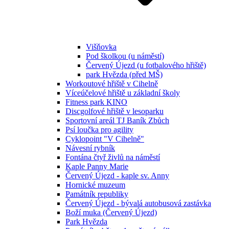
Višňovka
Pod školkou (u náměstí)
Červený Újezd (u fotbalového hřiště)
park Hvězda (před MŠ)
Workoutové hřiště v Cihelně
Víceúčelové hřiště u základní školy
Fitness park KINO
Discgolfové hřiště v lesoparku
Sportovní areál TJ Baník Zbůch
Psí loučka pro agility
Cyklopoint "V Cihelně"
Návesní rybník
Fontána čtyř živlů na náměstí
Kaple Panny Marie
Červený Újezd - kaple sv. Anny
Hornické muzeum
Památník republiky
Červený Újezd - bývalá autobusová zastávka
Boží muka (Červený Újezd)
Park Hvězda