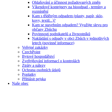
Ohlašování a účinnost požadovaných změn
Víkendové kontejnery na bioodpad - termíny a
rozmístění
Kam s tříděným odpadem (plasty, papír, sklo,
kovy, textil...)?
Kam se stavebním odpadem? Využijte slevu pro
občany Zbůchu
Povinnosti podnikatelů a živnostníků
Nakládání s odpady v obci Zbůch v jednotlivých
letech (povinné informace)
Veřejné zakázky
CzechPoint
Bytové hospodářství
Zveřejňování informací o kontrolách
Ztráty a nálezy
Ochrana osobních údajů
Poplatky
Přihlásit pejska
Naše obec