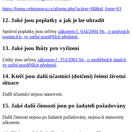
https://forms.celnisprava.cz/aforms.php?action=fill&id_form=63
12. Jaké jsou poplatky a jak je lze uhradit
Správní poplatky jsou určeny
zákonem č. 634/2004 Sb., o správních
poplatcích, ve znění pozdějších předpisů
.
13. Jaké jsou lhůty pro vyřízení
Lhůty jsou určeny
zákonem č. 353/2003 Sb., o spotřebních daních,
ve znění pozdějších předpisů
.
14. Kteří jsou další účastníci (dotčení) řešení životní
situace
Další účastníci nejsou stanoveni.
15. Jaké další činnosti jsou po žadateli požadovány
Další činnosti nejsou po žadateli požadovány, nejsou-li stanoveny
zákonem.