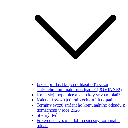
Jak se přihlásit ke (či odhlásit od) svozu
směsného komunálního odpadu? (POVINNÉ!)
Kolik stojí popelnice a jak a kdy se za ni platí?
Kalendář svozů jednotlivých druhů odpadu
Termíny svozů směsného komunálního odpadu z
domácností v roce 2026
Sběrný dvůr
Frekvence svozů nádob na směsný komunální
odpad