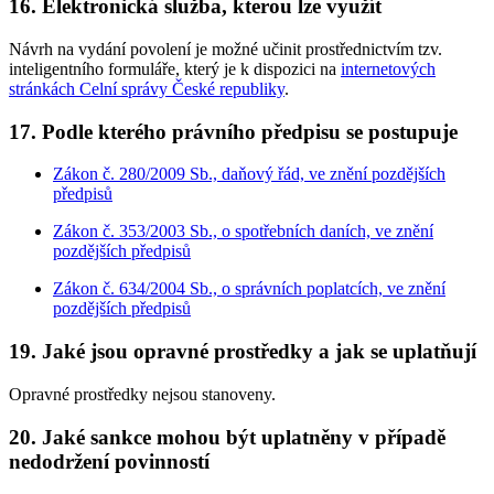
16. Elektronická služba, kterou lze využít
Návrh na vydání povolení je možné učinit prostřednictvím tzv.
inteligentního formuláře, který je k dispozici na
internetových
stránkách Celní správy České republiky
.
17. Podle kterého právního předpisu se postupuje
Zákon č. 280/2009 Sb., daňový řád, ve znění pozdějších
předpisů
Zákon č. 353/2003 Sb., o spotřebních daních, ve znění
pozdějších předpisů
Zákon č. 634/2004 Sb., o správních poplatcích, ve znění
pozdějších předpisů
19. Jaké jsou opravné prostředky a jak se uplatňují
Opravné prostředky nejsou stanoveny.
20. Jaké sankce mohou být uplatněny v případě
nedodržení povinností