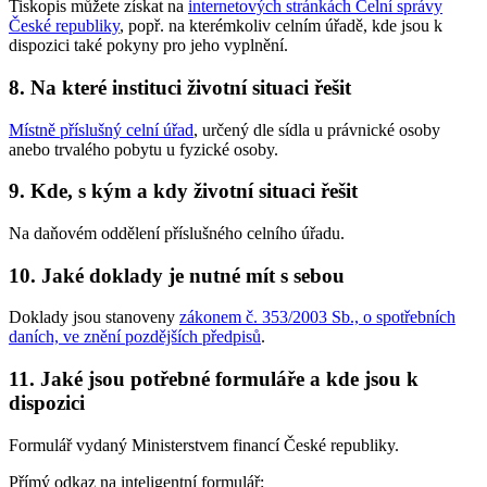
Tiskopis můžete získat na
internetových stránkách Celní správy
České republiky
, popř. na kterémkoliv celním úřadě, kde jsou k
dispozici také pokyny pro jeho vyplnění.
8. Na které instituci životní situaci řešit
Místně příslušný celní úřad
, určený dle sídla u právnické osoby
anebo trvalého pobytu u fyzické osoby.
9. Kde, s kým a kdy životní situaci řešit
Na daňovém oddělení příslušného celního úřadu.
10. Jaké doklady je nutné mít s sebou
Doklady jsou stanoveny
zákonem č. 353/2003 Sb., o spotřebních
daních, ve znění pozdějších předpisů
.
11. Jaké jsou potřebné formuláře a kde jsou k
dispozici
Formulář vydaný Ministerstvem financí České republiky.
Přímý odkaz na inteligentní formulář: