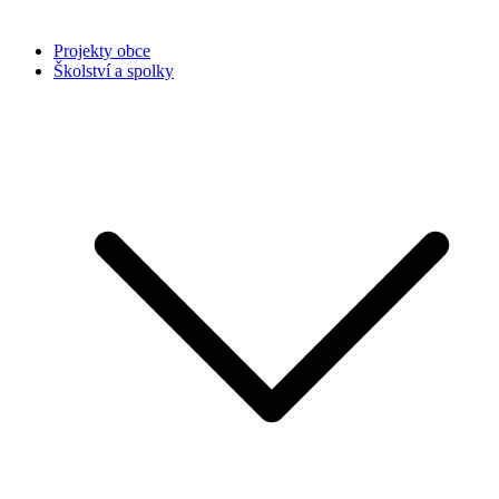
Projekty obce
Školství a spolky