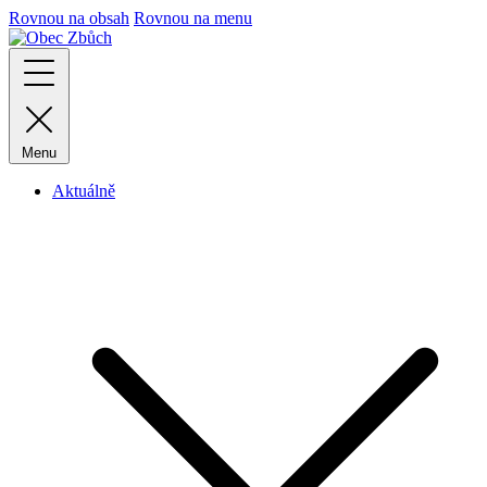
Rovnou na obsah
Rovnou na menu
Menu
Aktuálně