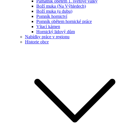
Památník obětem 1. světové války
Boží muka (Na Výhledech)
Boží muka (u dubu)
Pomník hornictví
Pomník obětem hornické práce
Vítací kámen
Hornický lidový dům
Nabídky práce v regionu
Historie obce