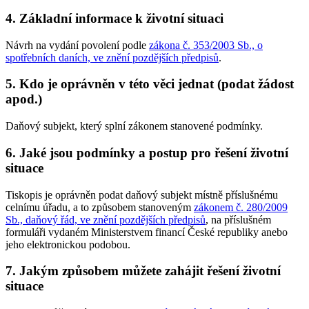
4. Základní informace k životní situaci
Návrh na vydání povolení podle
zákona č. 353/2003 Sb., o
spotřebních daních, ve znění pozdějších předpisů
.
5. Kdo je oprávněn v této věci jednat (podat žádost
apod.)
Daňový subjekt, který splní zákonem stanovené podmínky.
6. Jaké jsou podmínky a postup pro řešení životní
situace
Tiskopis je oprávněn podat daňový subjekt místně příslušnému
celnímu úřadu, a to způsobem stanoveným
zákonem č. 280/2009
Sb., daňový řád, ve znění pozdějších předpisů
, na příslušném
formuláři vydaném Ministerstvem financí České republiky anebo
jeho elektronickou podobou.
7. Jakým způsobem můžete zahájit řešení životní
situace