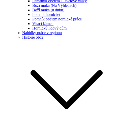
Památník obětem 1. světové války
Boží muka (Na Výhledech)
Boží muka (u dubu)
Pomník hornictví
Pomník obětem hornické práce
Vítací kámen
Hornický lidový dům
Nabídky práce v regionu
Historie obce