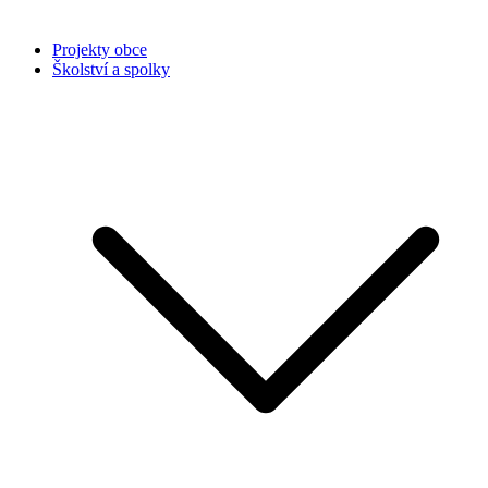
Projekty obce
Školství a spolky