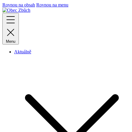
Rovnou na obsah
Rovnou na menu
Menu
Aktuálně