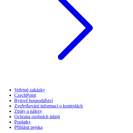
Veřejné zakázky
CzechPoint
Bytové hospodářství
Zveřejňování informací o kontrolách
Ztráty a nálezy
Ochrana osobních údajů
Poplatky
Přihlásit pejska