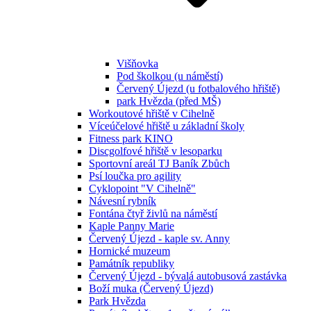
Višňovka
Pod školkou (u náměstí)
Červený Újezd (u fotbalového hřiště)
park Hvězda (před MŠ)
Workoutové hřiště v Cihelně
Víceúčelové hřiště u základní školy
Fitness park KINO
Discgolfové hřiště v lesoparku
Sportovní areál TJ Baník Zbůch
Psí loučka pro agility
Cyklopoint "V Cihelně"
Návesní rybník
Fontána čtyř živlů na náměstí
Kaple Panny Marie
Červený Újezd - kaple sv. Anny
Hornické muzeum
Památník republiky
Červený Újezd - bývalá autobusová zastávka
Boží muka (Červený Újezd)
Park Hvězda