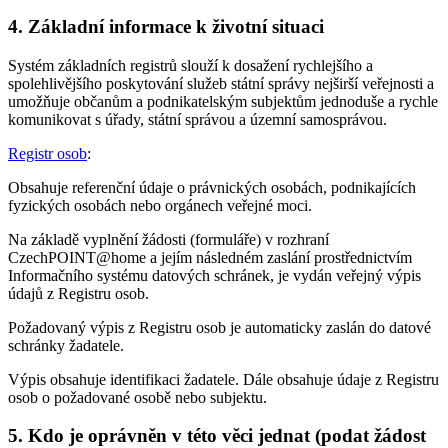
4. Základní informace k životní situaci
Systém základních registrů slouží k dosažení rychlejšího a
spolehlivějšího poskytování služeb státní správy nejširší veřejnosti a
umožňuje občanům a podnikatelským subjektům jednoduše a rychle
komunikovat s úřady, státní správou a územní samosprávou.
Registr osob
:
Obsahuje referenční údaje o právnických osobách, podnikajících
fyzických osobách nebo orgánech veřejné moci.
Na základě vyplnění žádosti (formuláře) v rozhraní
CzechPOINT@home a jejím následném zaslání prostřednictvím
Informačního systému datových schránek, je vydán veřejný výpis
údajů z Registru osob.
Požadovaný výpis z Registru osob je automaticky zaslán do datové
schránky žadatele.
Výpis obsahuje identifikaci žadatele. Dále obsahuje údaje z Registru
osob o požadované osobě nebo subjektu.
5. Kdo je oprávněn v této věci jednat (podat žádost