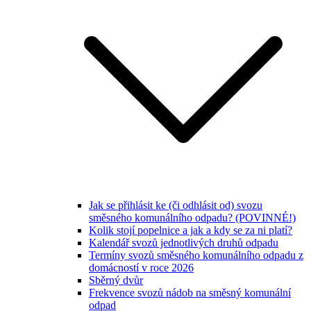
Jak se přihlásit ke (či odhlásit od) svozu
směsného komunálního odpadu? (POVINNÉ!)
Kolik stojí popelnice a jak a kdy se za ni platí?
Kalendář svozů jednotlivých druhů odpadu
Termíny svozů směsného komunálního odpadu z
domácností v roce 2026
Sběrný dvůr
Frekvence svozů nádob na směsný komunální
odpad