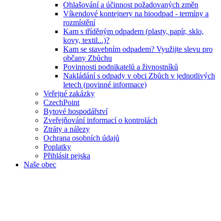
Ohlašování a účinnost požadovaných změn
Víkendové kontejnery na bioodpad - termíny a
rozmístění
Kam s tříděným odpadem (plasty, papír, sklo,
kovy, textil...)?
Kam se stavebním odpadem? Využijte slevu pro
občany Zbůchu
Povinnosti podnikatelů a živnostníků
Nakládání s odpady v obci Zbůch v jednotlivých
letech (povinné informace)
Veřejné zakázky
CzechPoint
Bytové hospodářství
Zveřejňování informací o kontrolách
Ztráty a nálezy
Ochrana osobních údajů
Poplatky
Přihlásit pejska
Naše obec