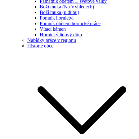
Památník obětem 1. světové války
Boží muka (Na Výhledech)
Boží muka (u dubu)
Pomník hornictví
Pomník obětem hornické práce
Vítací kámen
Hornický lidový dům
Nabídky práce v regionu
Historie obce