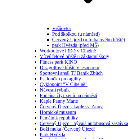
Višňovka
Pod školkou (u náměstí)
Červený Újezd (u fotbalového hřiště)
park Hvězda (před MŠ)
Workoutové hřiště v Cihelně
Víceúčelové hřiště u základní školy
Fitness park KINO
Discgolfové hřiště v lesoparku
Sportovní areál TJ Baník Zbůch
Psí loučka pro agility
Cyklopoint "V Cihelně"
Návesní rybník
Fontána čtyř živlů na náměstí
Kaple Panny Marie
Červený Újezd - kaple sv. Anny
Hornické muzeum
Památník republiky
Červený Újezd - bývalá autobusová zastávka
Boží muka (Červený Újezd)
Park Hvězda