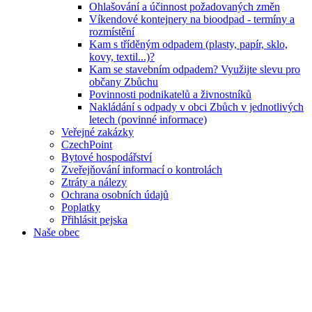
Ohlašování a účinnost požadovaných změn
Víkendové kontejnery na bioodpad - termíny a
rozmístění
Kam s tříděným odpadem (plasty, papír, sklo,
kovy, textil...)?
Kam se stavebním odpadem? Využijte slevu pro
občany Zbůchu
Povinnosti podnikatelů a živnostníků
Nakládání s odpady v obci Zbůch v jednotlivých
letech (povinné informace)
Veřejné zakázky
CzechPoint
Bytové hospodářství
Zveřejňování informací o kontrolách
Ztráty a nálezy
Ochrana osobních údajů
Poplatky
Přihlásit pejska
Naše obec