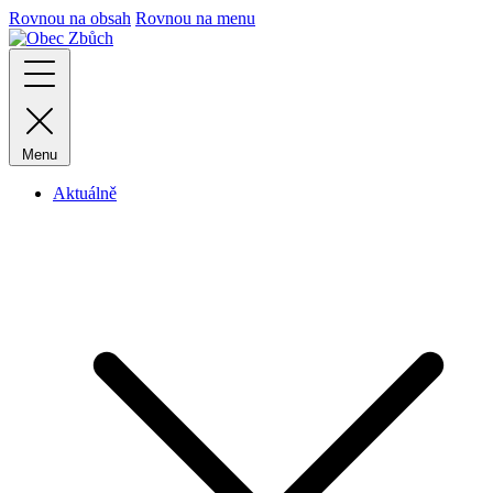
Rovnou na obsah
Rovnou na menu
Menu
Aktuálně