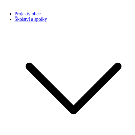
Projekty obce
Školství a spolky