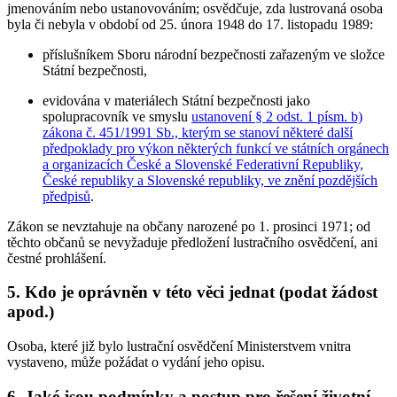
jmenováním nebo ustanovováním; osvědčuje, zda lustrovaná osoba
byla či nebyla v období od 25. února 1948 do 17. listopadu 1989:
příslušníkem Sboru národní bezpečnosti zařazeným ve složce
Státní bezpečnosti,
evidována v materiálech Státní bezpečnosti jako
spolupracovník ve smyslu
ustanovení § 2 odst. 1 písm. b)
zákona č. 451/1991 Sb., kterým se stanoví některé další
předpoklady pro výkon některých funkcí ve státních orgánech
a organizacích České a Slovenské Federativní Republiky,
České republiky a Slovenské republiky, ve znění pozdějších
předpisů
.
Zákon se nevztahuje na občany narozené po 1. prosinci 1971; od
těchto občanů se nevyžaduje předložení lustračního osvědčení, ani
čestné prohlášení.
5. Kdo je oprávněn v této věci jednat (podat žádost
apod.)
Osoba, které již bylo lustrační osvědčení Ministerstvem vnitra
vystaveno, může požádat o vydání jeho opisu.
6. Jaké jsou podmínky a postup pro řešení životní