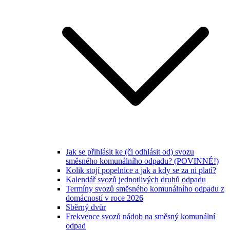
Jak se přihlásit ke (či odhlásit od) svozu
směsného komunálního odpadu? (POVINNÉ!)
Kolik stojí popelnice a jak a kdy se za ni platí?
Kalendář svozů jednotlivých druhů odpadu
Termíny svozů směsného komunálního odpadu z
domácností v roce 2026
Sběrný dvůr
Frekvence svozů nádob na směsný komunální
odpad