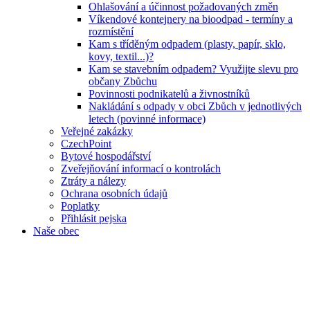
Ohlašování a účinnost požadovaných změn
Víkendové kontejnery na bioodpad - termíny a
rozmístění
Kam s tříděným odpadem (plasty, papír, sklo,
kovy, textil...)?
Kam se stavebním odpadem? Využijte slevu pro
občany Zbůchu
Povinnosti podnikatelů a živnostníků
Nakládání s odpady v obci Zbůch v jednotlivých
letech (povinné informace)
Veřejné zakázky
CzechPoint
Bytové hospodářství
Zveřejňování informací o kontrolách
Ztráty a nálezy
Ochrana osobních údajů
Poplatky
Přihlásit pejska
Naše obec