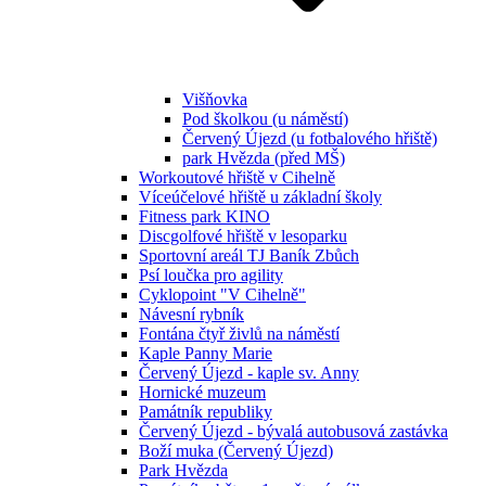
Višňovka
Pod školkou (u náměstí)
Červený Újezd (u fotbalového hřiště)
park Hvězda (před MŠ)
Workoutové hřiště v Cihelně
Víceúčelové hřiště u základní školy
Fitness park KINO
Discgolfové hřiště v lesoparku
Sportovní areál TJ Baník Zbůch
Psí loučka pro agility
Cyklopoint "V Cihelně"
Návesní rybník
Fontána čtyř živlů na náměstí
Kaple Panny Marie
Červený Újezd - kaple sv. Anny
Hornické muzeum
Památník republiky
Červený Újezd - bývalá autobusová zastávka
Boží muka (Červený Újezd)
Park Hvězda