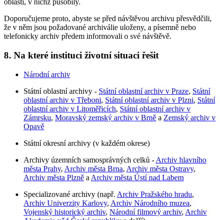
oblastí, v nichž působily.
Doporučujeme proto, abyste se před návštěvou archivu přesvědčili,
že v něm jsou požadované archiválie uloženy, a písemně nebo
telefonicky archiv předem informovali o své návštěvě.
8. Na které instituci životní situaci řešit
Národní archiv
Státní oblastní archivy -
Státní oblastní archiv v Praze
,
Státní
oblastní archiv v Třeboni
,
Státní oblastní archiv v Plzni
,
Státní
oblastní archiv v Litoměřicích
,
Státní oblastní archiv v
Zámrsku
,
Moravský zemský archiv v Brně
a
Zemský archiv v
Opavě
Státní okresní archivy (v každém okrese)
Archivy územních samosprávných celků -
Archiv hlavního
města Prahy
,
Archiv města Brna
,
Archiv města Ostravy
,
Archiv města Plzně
a
Archiv města Ústí nad Labem
Specializované archivy (např.
Archiv Pražského hradu
,
Archiv Univerzity Karlovy
,
Archiv Národního muzea
,
Vojenský historický archiv
,
Národní filmový archiv
,
Archiv