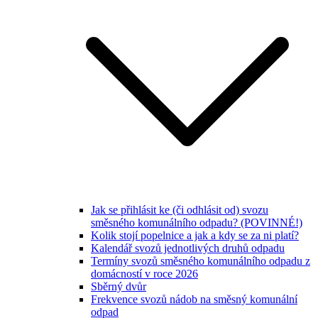
Jak se přihlásit ke (či odhlásit od) svozu
směsného komunálního odpadu? (POVINNÉ!)
Kolik stojí popelnice a jak a kdy se za ni platí?
Kalendář svozů jednotlivých druhů odpadu
Termíny svozů směsného komunálního odpadu z
domácností v roce 2026
Sběrný dvůr
Frekvence svozů nádob na směsný komunální
odpad