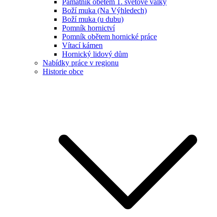
Památník obětem 1. světové války
Boží muka (Na Výhledech)
Boží muka (u dubu)
Pomník hornictví
Pomník obětem hornické práce
Vítací kámen
Hornický lidový dům
Nabídky práce v regionu
Historie obce