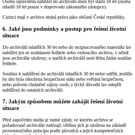
Osoba oprávněná nahlížet do archiválií musí být starší 18 let (osoba
mladší 18 let pouze v doprovodu zákonného zástupce).
Cizinci mají v archivu stejná práva jako občané České republiky.
6. Jaké jsou podmínky a postup pro řešení životní
situace
Do archiválií mladších 30 let nebo do nezpracovaného materiálu lze
nahlížet jen se souhlasem ředitele nebo vedoucího archivu, v němž
jsou archiválie uloženy; u starších archiválií není třeba žádat souhlas
ředitele.
Souhlas k nahlížení do archiválií mladších 30 let nelze udělit, jestliže
by tím byla ohrožena bezpečnost státu nebo veřejná bezpečnost,
nebo právem chráněné zájmy osob; z týchž důvodů lze odepřít
nahlížení do ostatních archiválií.
7. Jakým způsobem můžete zahájit řešení životní
situace
Před započetím studia je nutné zjistit, ve kterém archivu se
požadované archiválie nalézají; většina jich je uložena na základě
provenienčního principu podle původců a jejich kompetenčních