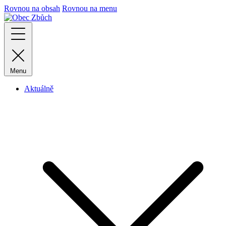
Rovnou na obsah
Rovnou na menu
Menu
Aktuálně