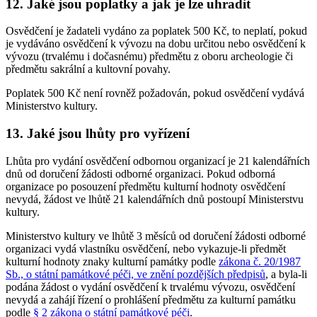
12. Jaké jsou poplatky a jak je lze uhradit
Osvědčení je žadateli vydáno za poplatek 500 Kč, to neplatí, pokud
je vydáváno osvědčení k vývozu na dobu určitou nebo osvědčení k
vývozu (trvalému i dočasnému) předmětu z oboru archeologie či
předmětu sakrální a kultovní povahy.
Poplatek 500 Kč není rovněž požadován, pokud osvědčení vydává
Ministerstvo kultury.
13. Jaké jsou lhůty pro vyřízení
Lhůta pro vydání osvědčení odbornou organizací je 21 kalendářních
dnů od doručení žádosti odborné organizaci. Pokud odborná
organizace po posouzení předmětu kulturní hodnoty osvědčení
nevydá, žádost ve lhůtě 21 kalendářních dnů postoupí Ministerstvu
kultury.
Ministerstvo kultury ve lhůtě 3 měsíců od doručení žádosti odborné
organizaci vydá vlastníku osvědčení, nebo vykazuje-li předmět
kulturní hodnoty znaky kulturní památky podle
zákona č. 20/1987
Sb., o státní památkové péči, ve znění pozdějších předpisů
, a byla-li
podána žádost o vydání osvědčení k trvalému vývozu, osvědčení
nevydá a zahájí řízení o prohlášení předmětu za kulturní památku
podle
§ 2 zákona o státní památkové péči
.