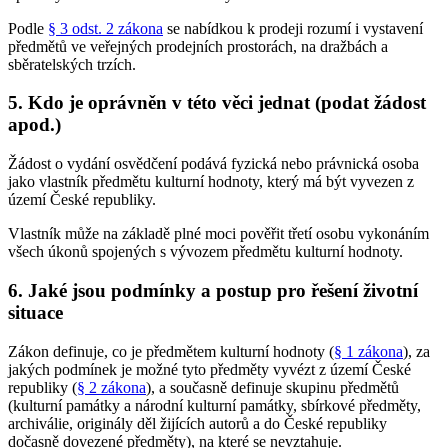
Podle
§ 3 odst. 2 zákona
se nabídkou k prodeji rozumí i vystavení
předmětů ve veřejných prodejních prostorách, na dražbách a
sběratelských trzích.
5. Kdo je oprávněn v této věci jednat (podat žádost
apod.)
Žádost o vydání osvědčení podává fyzická nebo právnická osoba
jako vlastník předmětu kulturní hodnoty, který má být vyvezen z
území České republiky.
Vlastník může na základě plné moci pověřit třetí osobu vykonáním
všech úkonů spojených s vývozem předmětu kulturní hodnoty.
6. Jaké jsou podmínky a postup pro řešení životní
situace
Zákon definuje, co je předmětem kulturní hodnoty (
§ 1 zákona
), za
jakých podmínek je možné tyto předměty vyvézt z území České
republiky (
§ 2 zákona
), a současně definuje skupinu předmětů
(kulturní památky a národní kulturní památky, sbírkové předměty,
archiválie, originály děl žijících autorů a do České republiky
dočasně dovezené předměty), na které se nevztahuje.