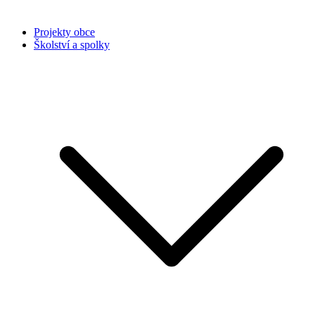
Projekty obce
Školství a spolky