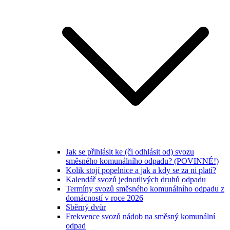
Jak se přihlásit ke (či odhlásit od) svozu
směsného komunálního odpadu? (POVINNÉ!)
Kolik stojí popelnice a jak a kdy se za ni platí?
Kalendář svozů jednotlivých druhů odpadu
Termíny svozů směsného komunálního odpadu z
domácností v roce 2026
Sběrný dvůr
Frekvence svozů nádob na směsný komunální
odpad