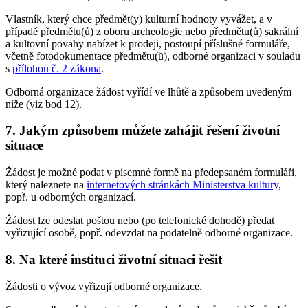
Vlastník, který chce předmět(y) kulturní hodnoty vyvážet, a v
případě předmětu(ů) z oboru archeologie nebo předmětu(ů) sakrální
a kultovní povahy nabízet k prodeji, postoupí příslušné formuláře,
včetně fotodokumentace předmětu(ů), odborné organizaci v souladu
s
přílohou č. 2 zákona
.
Odborná organizace žádost vyřídí ve lhůtě a způsobem uvedeným
níže (viz bod 12).
7. Jakým způsobem můžete zahájit řešení životní
situace
Žádost je možné podat v písemné formě na předepsaném formuláři,
který naleznete na
internetových stránkách Ministerstva kultury
,
popř. u odborných organizací.
Žádost lze odeslat poštou nebo (po telefonické dohodě) předat
vyřizující osobě, popř. odevzdat na podatelně odborné organizace.
8. Na které instituci životní situaci řešit
Žádosti o vývoz vyřizují odborné organizace
.