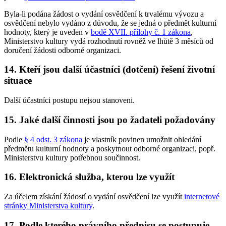
Byla-li podána žádost o vydání osvědčení k trvalému vývozu a
osvědčení nebylo vydáno z důvodu, že se jedná o předmět kulturní
hodnoty, který je uveden v
bodě XVII. přílohy č. 1 zákona
,
Ministerstvo kultury vydá rozhodnutí rovněž ve lhůtě 3 měsíců od
doručení žádosti odborné organizaci.
14. Kteří jsou další účastníci (dotčení) řešení životní
situace
Další účastníci postupu nejsou stanoveni.
15. Jaké další činnosti jsou po žadateli požadovány
Podle
§ 4 odst. 3 zákona
je vlastník povinen umožnit ohledání
předmětu kulturní hodnoty a poskytnout odborné organizaci, popř.
Ministerstvu kultury potřebnou součinnost.
16. Elektronická služba, kterou lze využít
Za účelem získání žádostí o vydání osvědčení lze využít
internetové
stránky Ministerstva kultury
.
17. Podle kterého právního předpisu se postupuje