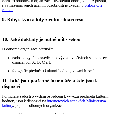
Seznam odborných organizací s uvedením oborů, v nichž působí, a
s vymezením jejich územní působnosti je uveden v
příloze č. 2
zákona
.
9. Kde, s kým a kdy životní situaci řešit
10. Jaké doklady je nutné mít s sebou
U odborné organizace předložte:
žádost o vydání osvědčení k vývozu ve čtyřech stejnopisech
označených A, B, C a D,
fotografie předmětu kulturní hodnoty v osmi kusech.
11. Jaké jsou potřebné formuláře a kde jsou k
dispozici
Formuláře žádostí o vydání osvědčení k vývozu předmětu kulturní
hodnoty jsou k dispozici na
internetových stránkách Ministerstva
kultury
, popř. u odborných organizací.