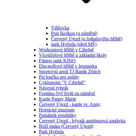
Višňovka
Pod školkou (u náměstí)
Červený Újezd (u fotbalového hřiště)
park Hvězda (před MŠ)
Workoutové hřiště v Cihelně
Víceúčelové hřiště u základní školy
Fitness park KINO
Discgolfové hřiště v lesoparku
Sportovní areál TJ Baník Zbůch
Psí loučka pro agility
Cyklopoint "V Cihelně"
Návesní rybník
Fontána čtyř živlů na náměstí
Kaple Panny Marie
Červený Újezd - kaple sv. Anny
Hornické muzeum
Památník republiky
Červený Újezd - bývalá autobusová zastávka
Boží muka (Červený Újezd)
Park Hvězda