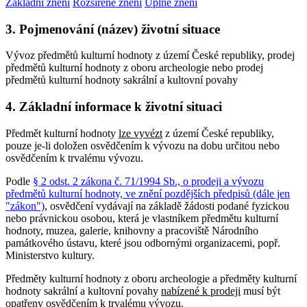
Základní znění
Rozšířené znění
Úplné znění
3. Pojmenování (název) životní situace
Vývoz předmětů kulturní hodnoty z území České republiky, prodej
předmětů kulturní hodnoty z oboru archeologie nebo prodej
předmětů kulturní hodnoty sakrální a kultovní povahy
4. Základní informace k životní situaci
Předmět kulturní hodnoty
lze vyvézt
z území České republiky,
pouze je-li doložen osvědčením k vývozu na dobu určitou nebo
osvědčením k trvalému vývozu.
Podle
§ 2 odst. 2 zákona č. 71/1994 Sb., o prodeji a vývozu
předmětů kulturní hodnoty, ve znění pozdějších předpisů (dále jen
"zákon")
, osvědčení vydávají na základě žádosti podané fyzickou
nebo právnickou osobou, která je vlastníkem předmětu kulturní
hodnoty, muzea, galerie, knihovny a pracoviště Národního
památkového ústavu, které jsou odbornými organizacemi, popř.
Ministerstvo kultury.
Předměty kulturní hodnoty z oboru archeologie a předměty kulturní
hodnoty sakrální a kultovní povahy
nabízené k prodeji
musí být
opatřeny osvědčením k trvalému vývozu.