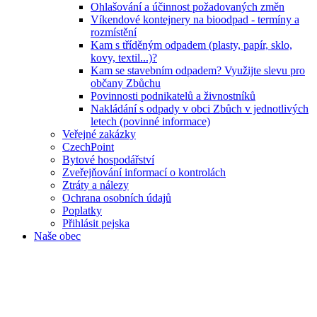
Ohlašování a účinnost požadovaných změn
Víkendové kontejnery na bioodpad - termíny a
rozmístění
Kam s tříděným odpadem (plasty, papír, sklo,
kovy, textil...)?
Kam se stavebním odpadem? Využijte slevu pro
občany Zbůchu
Povinnosti podnikatelů a živnostníků
Nakládání s odpady v obci Zbůch v jednotlivých
letech (povinné informace)
Veřejné zakázky
CzechPoint
Bytové hospodářství
Zveřejňování informací o kontrolách
Ztráty a nálezy
Ochrana osobních údajů
Poplatky
Přihlásit pejska
Naše obec