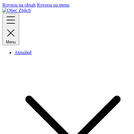
Rovnou na obsah
Rovnou na menu
Menu
Aktuálně