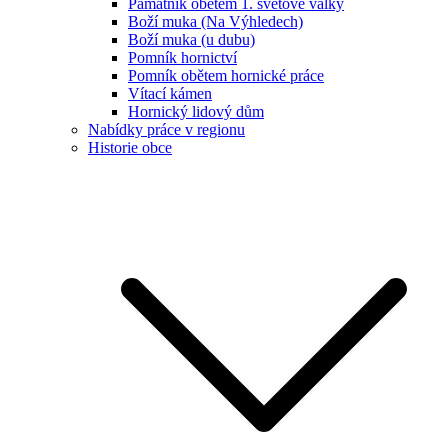
Památník obětem 1. světové války
Boží muka (Na Výhledech)
Boží muka (u dubu)
Pomník hornictví
Pomník obětem hornické práce
Vítací kámen
Hornický lidový dům
Nabídky práce v regionu
Historie obce