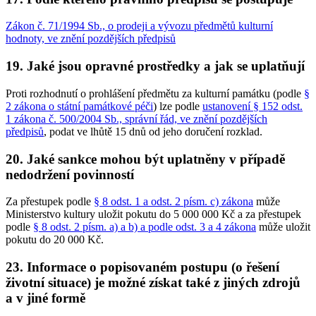
Zákon č. 71/1994 Sb., o prodeji a vývozu předmětů kulturní
hodnoty, ve znění pozdějších předpisů
19. Jaké jsou opravné prostředky a jak se uplatňují
Proti rozhodnutí o prohlášení předmětu za kulturní památku (podle
§
2 zákona o státní památkové péči
) lze podle
ustanovení § 152 odst.
1 zákona č. 500/2004 Sb., správní řád, ve znění pozdějších
předpisů
, podat ve lhůtě 15 dnů od jeho doručení rozklad.
20. Jaké sankce mohou být uplatněny v případě
nedodržení povinností
Za přestupek podle
§ 8 odst. 1 a odst. 2 písm. c) zákona
může
Ministerstvo kultury uložit pokutu do 5 000 000 Kč a za přestupek
podle
§ 8 odst. 2 písm. a) a b) a podle odst. 3 a 4 zákona
může uložit
pokutu do 20 000 Kč.
23. Informace o popisovaném postupu (o řešení
životní situace) je možné získat také z jiných zdrojů
a v jiné formě