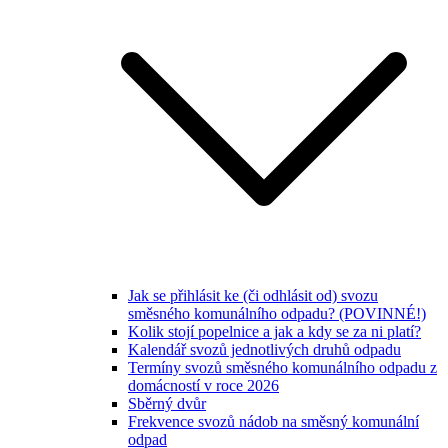
Jak se přihlásit ke (či odhlásit od) svozu
směsného komunálního odpadu? (POVINNÉ!)
Kolik stojí popelnice a jak a kdy se za ni platí?
Kalendář svozů jednotlivých druhů odpadu
Termíny svozů směsného komunálního odpadu z
domácností v roce 2026
Sběrný dvůr
Frekvence svozů nádob na směsný komunální
odpad