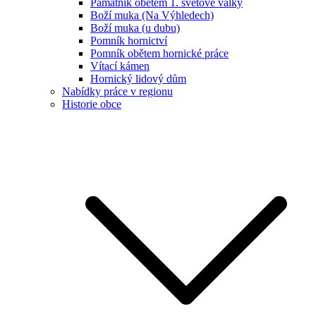
Památník obětem 1. světové války
Boží muka (Na Výhledech)
Boží muka (u dubu)
Pomník hornictví
Pomník obětem hornické práce
Vítací kámen
Hornický lidový dům
Nabídky práce v regionu
Historie obce