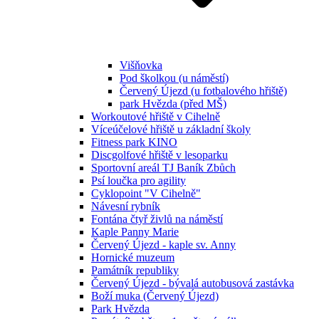
Višňovka
Pod školkou (u náměstí)
Červený Újezd (u fotbalového hřiště)
park Hvězda (před MŠ)
Workoutové hřiště v Cihelně
Víceúčelové hřiště u základní školy
Fitness park KINO
Discgolfové hřiště v lesoparku
Sportovní areál TJ Baník Zbůch
Psí loučka pro agility
Cyklopoint "V Cihelně"
Návesní rybník
Fontána čtyř živlů na náměstí
Kaple Panny Marie
Červený Újezd - kaple sv. Anny
Hornické muzeum
Památník republiky
Červený Újezd - bývalá autobusová zastávka
Boží muka (Červený Újezd)
Park Hvězda