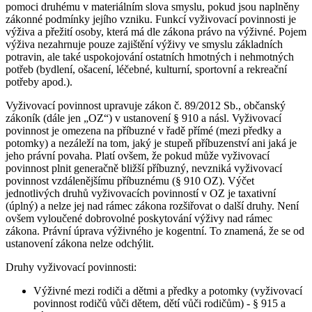
pomoci druhému v materiálním slova smyslu, pokud jsou naplněny
zákonné podmínky jejího vzniku. Funkcí vyživovací povinnosti je
výživa a přežití osoby, která má dle zákona právo na výživné. Pojem
výživa nezahrnuje pouze zajištění výživy ve smyslu základních
potravin, ale také uspokojování ostatních hmotných i nehmotných
potřeb (bydlení, ošacení, léčebné, kulturní, sportovní a rekreační
potřeby apod.).
Vyživovací povinnost upravuje zákon č. 89/2012 Sb., občanský
zákoník (dále jen „OZ“) v ustanovení § 910 a násl. Vyživovací
povinnost je omezena na příbuzné v řadě přímé (mezi předky a
potomky) a nezáleží na tom, jaký je stupeň příbuzenství ani jaká je
jeho právní povaha. Platí ovšem, že pokud může vyživovací
povinnost plnit generačně bližší příbuzný, nevzniká vyživovací
povinnost vzdálenějšímu příbuznému (§ 910 OZ). Výčet
jednotlivých druhů vyživovacích povinností v OZ je taxativní
(úplný) a nelze jej nad rámec zákona rozšiřovat o další druhy. Není
ovšem vyloučené dobrovolné poskytování výživy nad rámec
zákona. Právní úprava výživného je kogentní. To znamená, že se od
ustanovení zákona nelze odchýlit.
Druhy vyživovací povinnosti:
Výživné mezi rodiči a dětmi a předky a potomky (vyživovací
povinnost rodičů vůči dětem, dětí vůči rodičům) - § 915 a