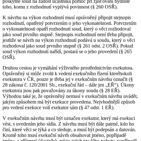
poskytne soud na žádost účastníka pomoc při zjišťování bydliště
toho, komu z rozhodnutí vyplývá povinnost (§ 260 OSŘ).
K návrhu na výkon rozhodnutí musí oprávněný připojit stejnopis
rozhodnutí, opatřený potvrzením o jeho vykonatelnosti. Potvrzením
o vykonatelnosti opatří rozhodnutí soud, který o věci rozhodoval
jako soud prvního stupně. Stejnopis rozhodnutí není třeba připojit,
jestliže se návrh na výkon rozhodnutí podává u soudu, který o věci
rozhodoval jako soud prvního stupně (§ 261 odst. 2 OSŘ). Pokud
soud výkon rozhodnutí nařídí, postará se o jeho provedení (§ 265
OSŘ).
Druhou cestou je vymáhání výživného prostřednictvím exekutora.
Oprávněný si může zvolit k vedení exekučního řízení kteréhokoli
exekutora v ČR, pouze je třeba jej v exekučním návrhu označit (§
28 zákona č. 120/2001 Sb., exekuční řád – dále jen „EŘ“). Úkony
exekutora jsou pak považovány za úkony soudu (§ 28 EŘ).
Výhodou také je, že oprávněný nemusí v exekučním návrhu uvádět,
jakým způsobem má být exekuce provedena. Nejvhodnější způsob
pro vedení exekuce volí exekutor sám (§ 47 odst. 1 EŘ).
V exekučním návrhu musí být označen exekutor, který má exekuci
vést, s uvedením jeho sídla. Z návrhu musí být dále patrné, kdo ho
činí, které věci se týká a co sleduje, a musí být podepsán a datován.
Kromě toho musí exekuční návrh obsahovat jméno, popřípadě
jména, a příjmení účastníků, místo jejich trvalého pobytu, popřípadě