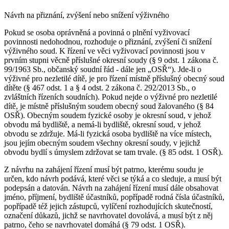
Návrh na přiznání, zvýšení nebo snížení výživného
Pokud se osoba oprávněná a povinná o plnění vyživovací
povinnosti nedohodnou, rozhoduje o přiznání, zvýšení či snížení
výživného soud. K řízení ve věci vyživovací povinnosti jsou v
prvním stupni věcně příslušné okresní soudy (§ 9 odst. 1 zákona č.
99/1963 Sb., občanský soudní řád - dále jen „OSŘ“). Jde-li o
výživné pro nezletilé dítě, je pro řízení místně příslušný obecný soud
dítěte (§ 467 odst. 1 a § 4 odst. 2 zákona č. 292/2013 Sb., o
zvláštních řízeních soudních). Pokud nejde o výživné pro nezletilé
dítě, je místně příslušným soudem obecný soud žalovaného (§ 84
OSŘ). Obecným soudem fyzické osoby je okresní soud, v jehož
obvodu má bydliště, a nemá-li bydliště, okresní soud, v jehož
obvodu se zdržuje. Má-li fyzická osoba bydliště na více místech,
jsou jejím obecným soudem všechny okresní soudy, v jejichž
obvodu bydlí s úmyslem zdržovat se tam trvale. (§ 85 odst. 1 OSŘ).
Z návrhu na zahájení řízení musí být patrno, kterému soudu je
určen, kdo návrh podává, které věci se týká a co sleduje, a musí být
podepsán a datován. Návrh na zahájení řízení musí dále obsahovat
jméno, příjmení, bydliště účastníků, popřípadě rodná čísla účastníků,
popřípadě též jejich zástupců, vylíčení rozhodujících skutečností,
označení důkazů, jichž se navrhovatel dovolává, a musí být z něj
patrno, čeho se navrhovatel domáhá (§ 79 odst. 1 OSŘ).