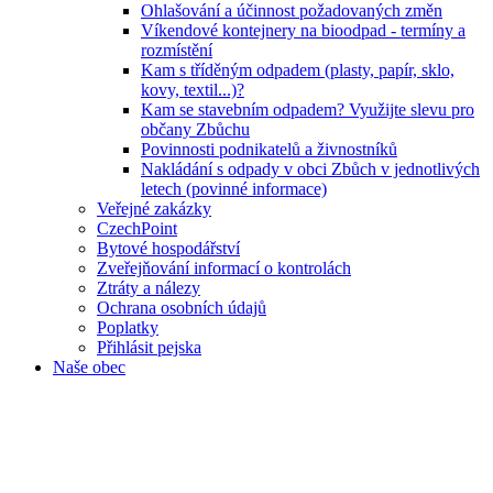
Ohlašování a účinnost požadovaných změn
Víkendové kontejnery na bioodpad - termíny a
rozmístění
Kam s tříděným odpadem (plasty, papír, sklo,
kovy, textil...)?
Kam se stavebním odpadem? Využijte slevu pro
občany Zbůchu
Povinnosti podnikatelů a živnostníků
Nakládání s odpady v obci Zbůch v jednotlivých
letech (povinné informace)
Veřejné zakázky
CzechPoint
Bytové hospodářství
Zveřejňování informací o kontrolách
Ztráty a nálezy
Ochrana osobních údajů
Poplatky
Přihlásit pejska
Naše obec