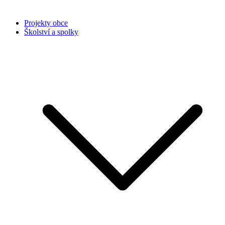
Projekty obce
Školství a spolky