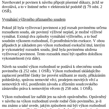
Navrhovatel je povinen k návrhu připojit písemné důkazy, jichž se
dovolává, a to v listinné nebo v elektronické podobě (§ 79 odst. 2
OSŘ).
Vymáhání výživného přiznaného soudem
Pokud již byla vyživovací povinnost a její rozsah povinnému určena
rozsudkem soudu, ale povinný výživné neplatí, je možné výživné
vymáhat. Existují dva způsoby vymáhání výživného, a to buď
soudním výkonem rozhodnutí, či prostřednictvím exekuce. V obou
případech je základem pro výkon rozhodnutí exekuční titul, kterým
je vykonatelný rozsudek soudu, jímž byla povinnému uložena
vyživovací povinnost. Tento rozsudek musí být opatřen doložkou
vykonatelnosti (viz dále).
Návrh na soudní výkon rozhodnutí se podává k obecnému soudu
povinného (§ 252 odst. 1 OSŘ). Výkon rozhodnutí ukládajícího
zaplacení peněžité částky lze provést srážkami ze mzdy, přikázáním
pohledávky, správou nemovité věci, prodejem movitých věcí a
nemovitých věcí, postižením závodu a zřízením soudcovského
zástavního práva k nemovitým věcem (§ 258 odst. 1 OSŘ).
Výkon rozhodnutí lze nařídit jen na návrh oprávněného. Oprávněný
v návrhu na výkon rozhodnutí uvede rodné číslo povinného, je-li
mu známo a také uvede, jakým způsobem má být výkon rozhodnutí