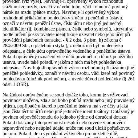
proveden (viz výše). Navrhuje-li oprávněný výkon rozhodnutí
srážkami ze mzdy, označí v návrhu toho, vůči komu má povinný
nárok na mzdu (plátce mzdy). Navrhuje-li oprávněný výkon
rozhodnutí přikázáním pohledávky z účtu u peněžního ústavu,
označí v návrhu peněžní ústav, číslo účtu nebo jiný jedinečný
identifikátor (tj. kombinace písmen, číslic nebo symbolů, kterými se
podle určení poskytovatele identifikuje uživatel nebo jeho účet při
provádění platebních transakcí - § 2 odst. 3 písm. h) zákona č.
284/2009 Sb., o platebním styku), z něhož má být pohledávka
odepsána, a číslo účtu oprávněného vedeného u peněžního ústavu.
Pokud oprávněný označení více účtů povinného u téhož peněžního
ústavu, uvede také pořadí, v jakém z nich má být pohledávka
odepsána. Navrhuje-li oprávněný výkon rozhodnutí přikázáním jiné
peněžité pohledávky, označí v návrhu osobu, vůči které má povinný
pohledávku (dlužník povinného), a uvede důvod pohledávky (§ 261
odst. 1 OSŘ).
Na žádost oprávněného se soud dotáže toho, komu je vyživovací
povinnost uložena, zda a od koho pobírá mzdu nebo jiný pravidelný
příjem, popřípadě u kterého peněžního ústavu má své účty a jaká
jsou čísla těchto účtů nebo jiné jedinečné identifikátory. Dotázaný je
povinen odpovědět soudu do jednoho týdne od doručení dotazu.
Pokud dotázaný tuto povinnost nesplní nebo uvede v odpovědi
nepravdivé nebo neúplné údaje, může mu soud uložit pořádkovou
pokutu. Pokud jde o vymáhání výživného pro nezletilé dítě,