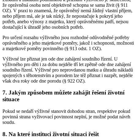
že oprávněná osoba není objektivně schopna se sama živit (§ 911
OZ). V praxi to znamená, že oprávněný nemá žádný vlastní příjem,
nebo příjem má, ale je tak nízký, že nepostačuje k pokrytí jeho
potřeb, anebo výnosy z majetku, který oprávněnému patří, nejsou
dostačující k úhradě jeho osobních potřeb.
Pro určení rozsahu výživného jsou rozhodné odůvodněné potřeby
oprávněného a jeho majetkové poměry, jakož i schopnosti, možnosti
a majetkové poměry povinného (§ 913 odst. 1 OZ).
Výživné lze přiznat jen ode dne zahájení soudního řízení. U
výživného pro děti i za dobu nejdéle tří let zpětně ode dne zahájení
soudního řízení. Výživné pro neprovdanou matku a úhradu nákladů
spojených s těhotenstvím a porodem lze též přiznat i nazpět, nejdéle
však dva roky ode dne porodu (§ 922 OZ).
7. Jakým způsobem můžete zahájit řešení životní
situace
Pokud se nedaří výživné stanovit dohodou stran, respektive pokud
povinná strana vyživovací povinnost neplní, je možné podat návrh
soudu.
8. Na které instituci životní situaci řešit