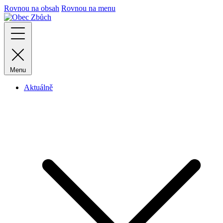
Rovnou na obsah
Rovnou na menu
Menu
Aktuálně