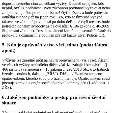
dopustit trestného činu zanedbání výživy. Dopustí se jej ten, kdo
neplní, byť i z nedbalosti, svou zákonnou povinnost vyživovat nebo
zaopatřovat jiného po dobu delší než čtyři měsíce, a bude potrestán
odnětím svobody až na jeden rok. Ten, kdo se úmyslně vyhýbá
takové své zákonné povinnosti po dobu delší než čtyři měsíce, bude
potrestán odnětím svobody až na dvě léta (§ 196 zákona č. 40/2009
Sb., trestní zákoník). Trestní oznámení lze učinit písemně či ústně do
protokolu a oznámení je povinen převzít každý útvar Policie ČR.
5. Kdo je oprávněn v této věci jednat (podat žádost
apod.)
Výživné lze zásadně určit na návrh oprávněného (viz výše). Řízení
ve věcech výživy nezletilého dítěte však lze zahájit i bez návrhu (§
466 písm. c) ve spojení s § 13 zákona č. 292/2013 Sb., o zvláštních
řízeních soudních, dále jen „ZŘS“). Dítě je v řízení zastoupeno
opatrovníkem, kterého soud pro řízení jmenuje. Opatrovníkem soud
jmenuje zpravidla orgán sociálně-právní ochrany dětí (§ 469 odst. 1
ZŘS).
6. Jaké jsou podmínky a postup pro řešení životní
situace
Zásadní a základní podmínkou k přiznání výživného je skutečnost,