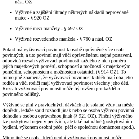
násl. OZ
Výživné a zajištění úhrady některých nákladů neprovdané
matce - § 920 OZ
Výživné mezi manžely - § 697 OZ
Výživné rozvedeného manžela - § 760 a násl. OZ
Pokud má vyživovací povinnost k osobě oprávněné více osob
povinných, a tito povinní mají vůči oprávněnému stejné postavení,
odpovídá rozsah vyživovací povinnosti každého z nich poměru
jejích majetkových poměrů, schopností a možností k majetkovým
poměrům, schopnostem a možnostem ostatních (§ 914 OZ). To
mimo jiné znamená, že vyživovací povinnost k dítěti mají oba jeho
rodiče a vůči rodiči mají vyživovací povinnost všechny jeho děti.
Rozsah vyživovací povinnosti může být ovšem pro každého
povinného odlišný.
Výživné se plní v pravidelných dávkách a je splatné vždy na měsíc
dopředu, ledaže soud rozhodl jinak nebo se osoba výživou povinná
dohodla s osobou oprávněnou jinak (§ 921 OZ). Plnění výživného
lze poskytovat nejen v penězích, ale také naturálně (poskytováním
bydlení, výkonem osobní péče, péčí o společnou domácnost apod.).
Mimo jiné se osoba, která neplní vyživovací povinnost, může