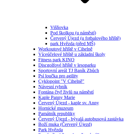
Višňovka
Pod školkou (u náměstí)
Červený Újezd (u fotbalového hřiště)
park Hvězda (před MŠ)
Workoutové hřiště v Cihelně
Víceúčelové hřiště u základní školy
Fitness park KINO
Discgolfové hřiště v lesoparku
Sportovní areál TJ Baník Zbůch
Psí loučka pro agility
Cyklopoint "V Cihelně"
Návesní rybník
Fontána čtyř živlů na náměstí
Kaple Panny Marie
Červený Újezd - kaple sv. Anny
Hornické muzeum
Památník republiky
Červený Újezd - bývalá autobusová zastávka
Boží muka (Červený Újezd)
Park Hvězda