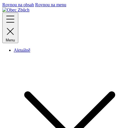
Rovnou na obsah
Rovnou na menu
Menu
Aktuálně