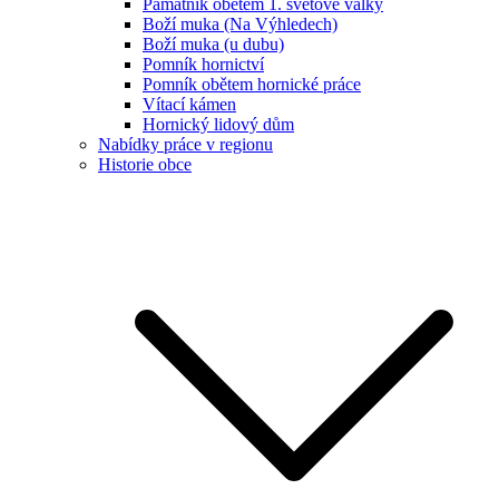
Památník obětem 1. světové války
Boží muka (Na Výhledech)
Boží muka (u dubu)
Pomník hornictví
Pomník obětem hornické práce
Vítací kámen
Hornický lidový dům
Nabídky práce v regionu
Historie obce