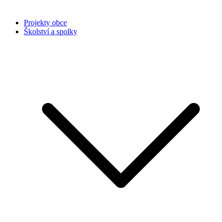
Projekty obce
Školství a spolky