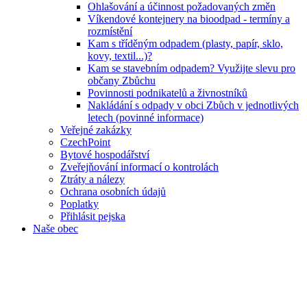
Ohlašování a účinnost požadovaných změn
Víkendové kontejnery na bioodpad - termíny a
rozmístění
Kam s tříděným odpadem (plasty, papír, sklo,
kovy, textil...)?
Kam se stavebním odpadem? Využijte slevu pro
občany Zbůchu
Povinnosti podnikatelů a živnostníků
Nakládání s odpady v obci Zbůch v jednotlivých
letech (povinné informace)
Veřejné zakázky
CzechPoint
Bytové hospodářství
Zveřejňování informací o kontrolách
Ztráty a nálezy
Ochrana osobních údajů
Poplatky
Přihlásit pejska
Naše obec