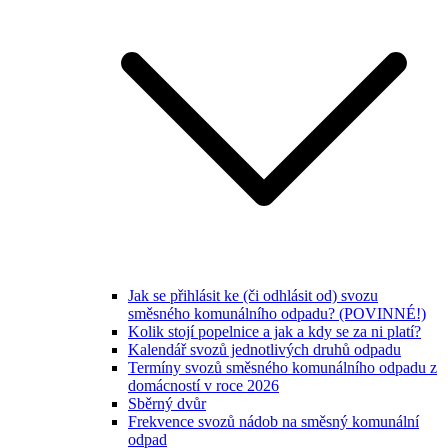
Jak se přihlásit ke (či odhlásit od) svozu
směsného komunálního odpadu? (POVINNÉ!)
Kolik stojí popelnice a jak a kdy se za ni platí?
Kalendář svozů jednotlivých druhů odpadu
Termíny svozů směsného komunálního odpadu z
domácností v roce 2026
Sběrný dvůr
Frekvence svozů nádob na směsný komunální
odpad