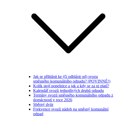
Jak se přihlásit ke (či odhlásit od) svozu
směsného komunálního odpadu? (POVINNÉ!)
Kolik stojí popelnice a jak a kdy se za ni platí?
Kalendář svozů jednotlivých druhů odpadu
Termíny svozů směsného komunálního odpadu z
domácností v roce 2026
Sběrný dvůr
Frekvence svozů nádob na směsný komunální
odpad