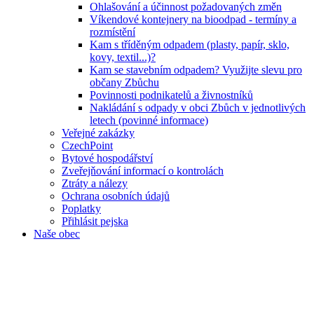
Ohlašování a účinnost požadovaných změn
Víkendové kontejnery na bioodpad - termíny a
rozmístění
Kam s tříděným odpadem (plasty, papír, sklo,
kovy, textil...)?
Kam se stavebním odpadem? Využijte slevu pro
občany Zbůchu
Povinnosti podnikatelů a živnostníků
Nakládání s odpady v obci Zbůch v jednotlivých
letech (povinné informace)
Veřejné zakázky
CzechPoint
Bytové hospodářství
Zveřejňování informací o kontrolách
Ztráty a nálezy
Ochrana osobních údajů
Poplatky
Přihlásit pejska
Naše obec