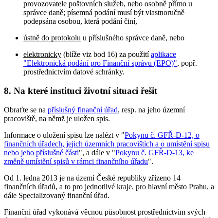
provozovatele poštovních služeb, nebo osobně přímo u
správce daně; písemná podání musí být vlastnoručně
podepsána osobou, která podání činí,
ústně do protokolu
u příslušného správce daně, nebo
elektronicky
(blíže viz bod 16) za použití
aplikace
"Elektronická podání pro Finanční správu (EPO)"
, popř.
prostřednictvím datové schránky.
8. Na které instituci životní situaci řešit
Obraťte se na
příslušný finanční úřad
, resp. na jeho územní
pracoviště, na němž je uložen spis.
Informace o uložení spisu lze nalézt v "
Pokynu č. GFŘ-D-12, o
finančních úřadech, jejich územních pracovištích a o umístění spisu
nebo jeho příslušné části
", a dále v "
Pokynu č. GFŘ-D-13, ke
změně umístění spisů v rámci finančního úřadu
".
Od 1. ledna 2013 je na území České republiky zřízeno 14
finančních úřadů, a to pro jednotlivé kraje, pro hlavní město Prahu, a
dále Specializovaný finanční úřad.
Finanční úřad vykonává věcnou působnost prostřednictvím svých