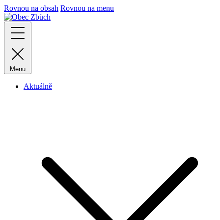
Rovnou na obsah
Rovnou na menu
Menu
Aktuálně