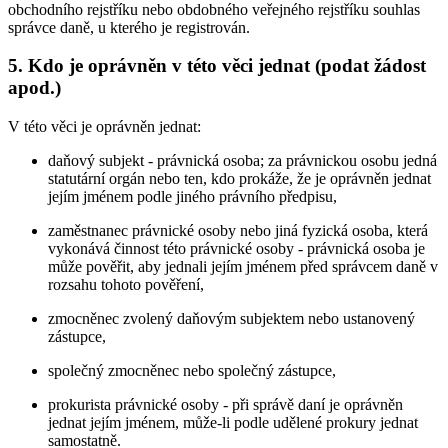
obchodního rejstříku nebo obdobného veřejného rejstříku souhlas
správce daně, u kterého je registrován.
5. Kdo je oprávněn v této věci jednat (podat žádost
apod.)
V této věci je oprávněn jednat:
daňový subjekt - právnická osoba; za právnickou osobu jedná
statutární orgán nebo ten, kdo prokáže, že je oprávněn jednat
jejím jménem podle jiného právního předpisu,
zaměstnanec právnické osoby nebo jiná fyzická osoba, která
vykonává činnost této právnické osoby - právnická osoba je
může pověřit, aby jednali jejím jménem před správcem daně v
rozsahu tohoto pověření,
zmocněnec zvolený daňovým subjektem nebo ustanovený
zástupce,
společný zmocněnec nebo společný zástupce,
prokurista právnické osoby - při správě daní je oprávněn
jednat jejím jménem, může-li podle udělené prokury jednat
samostatně.