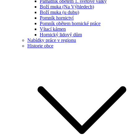
Památník obětem 1. světové války
Boží muka (Na Výhledech)
Boží muka (u dubu)
Pomník hornictví
Pomník obětem hornické práce
Vítací kámen
Hornický lidový dům
Nabídky práce v regionu
Historie obce