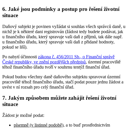
6. Jaké jsou podmínky a postup pro řešení životní
situace
Daňový subjekt je povinen vyžádat si souhlas všech správců daně, u
nichž je k některé dani registrován (žádost tedy budete podávat, jak
u finančního úřadu, který spravuje vaši daň z příjmů, tak dále např.
u finančního úřadu, který spravuje vaši daň z přidané hodnoty,
pokud se liší).
Po nabytí účinnosti
zákona č. 456/2011 Sb., o Finanční správě
České republiky, ve znění pozdějších předpisů
, územní pracoviště
téhož finančního úřadu tvoří v souhrnu tentýž finanční úřad.
Pokud budou všechny daně daňového subjektu spravovat územní
pracoviště téhož finančního úřadu, stačí podat pouze jednu žádost a
uvést v ní rozsah pro celý finanční úřad.
7. Jakým způsobem můžete zahájit řešení životní
situace
Žádost je možné podat:
písemně (v listinné podobě)
, a to buď prostřednictvím