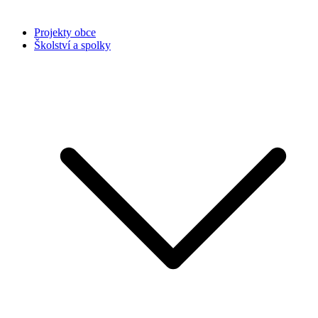
Projekty obce
Školství a spolky