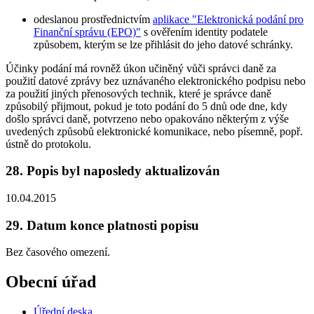
odeslanou prostřednictvím
aplikace "Elektronická podání pro
Finanční správu (EPO)"
s ověřením identity podatele
způsobem, kterým se lze přihlásit do jeho datové schránky.
Účinky podání má rovněž úkon učiněný vůči správci daně za
použití datové zprávy bez uznávaného elektronického podpisu nebo
za použití jiných přenosových technik, které je správce daně
způsobilý přijmout, pokud je toto podání do 5 dnů ode dne, kdy
došlo správci daně, potvrzeno nebo opakováno některým z výše
uvedených způsobů elektronické komunikace, nebo písemně, popř.
ústně do protokolu.
28. Popis byl naposledy aktualizován
10.04.2015
29. Datum konce platnosti popisu
Bez časového omezení.
Obecní úřad
Úřední deska