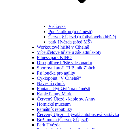
Višňovka
Pod školkou (u náměstí)
Červený Újezd (u fotbalového hřiště)
park Hvězda (před MŠ)
Workoutové hřiště v Cihelně
Víceúčelové hřiště u základní školy
Fitness park KINO
Discgolfové hřiště v lesoparku
Sportovní areál TJ Baník Zbůch
Psí loučka pro agility
Cyklopoint "V Cihelně"
Návesní rybník
Fontána čtyř živlů na náměstí
Kaple Panny Marie
Červený Újezd - kaple sv. Anny
Hornické muzeum
Památník republiky
Červený Újezd - bývalá autobusová zastávka
Boží muka (Červený Újezd)
Park Hvězda