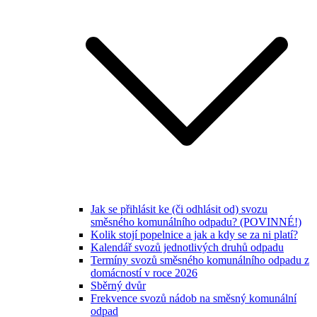
Jak se přihlásit ke (či odhlásit od) svozu
směsného komunálního odpadu? (POVINNÉ!)
Kolik stojí popelnice a jak a kdy se za ni platí?
Kalendář svozů jednotlivých druhů odpadu
Termíny svozů směsného komunálního odpadu z
domácností v roce 2026
Sběrný dvůr
Frekvence svozů nádob na směsný komunální
odpad