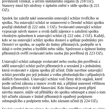
povinnosti vznikat, a určení statutárního orgánu (§ 218 OZ).
Stanovy musí být uloženy v úplném znění v sídle spolku (§ 221
OZ).
Spolek lze založit také usnesením ustavující schůze tvořícího se
spolku. Na ustavující schůzi se ustanovení o členské schůzi spolku
použijí obdobně (§ 222 odst. 1 OZ). Svolavatel ustavující schůze
vypracuje návrh stanov a svolá další zájemce o založení spolku
vhodným způsobem k ustavující schůzi (§ 222 odst. 2 OZ). Každý,
kdo se na ustavující schůzi spolku dostaví a splňuje podmínky pro
členství ve spolku, se zapíše do listiny přítomných, podepíše se k
údaji o svém jménu a bydlišti nebo sídlu. Správnost a úplnost listiny
přítomných ověří svolavatel nebo osoba jím pověřená (§ 223 OZ).
Ustavující schůzi zahajuje svolavatel nebo osoba jím pověřená a
sdělí ustavující schůzi počet přítomných a seznámí ji s jednáními,
která svolavatel v zájmu spolku již učinil. Dále navrhne ustavující
schůzi pravidla pro její jednání a volbu předsedajícího i případných
dalších činovníků. Ustavující schůze volí členy těch orgánů, které
podle určení zákona a stanov zvolit má, a přijímá usnesení většinou
hlasů přítomných v době hlasování. Kdo hlasoval proti přijetí
návrhu stanov, může od přihlášky do spolku odstoupit a musí o tom
být učiněn záznam v listině přítomných opatřený podpisem
odstupujícího a podpisem toho, kdo záznam učinil (§ 224 OZ).