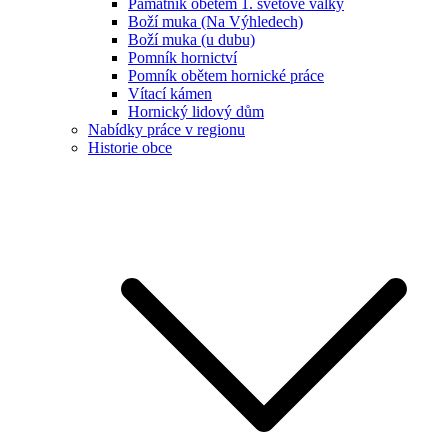
Památník obětem 1. světové války
Boží muka (Na Výhledech)
Boží muka (u dubu)
Pomník hornictví
Pomník obětem hornické práce
Vítací kámen
Hornický lidový dům
Nabídky práce v regionu
Historie obce