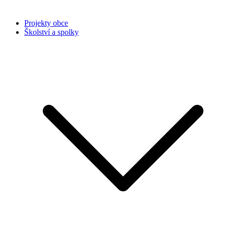
Projekty obce
Školství a spolky