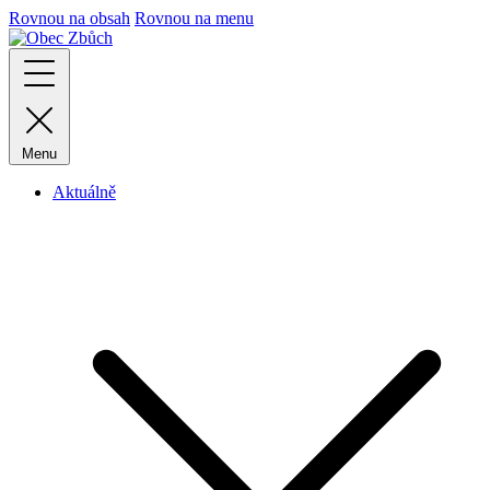
Rovnou na obsah
Rovnou na menu
Menu
Aktuálně