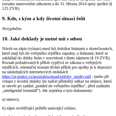
rozsahu stanoveném zákonem a do 31. března 2014 spisy spolků (§
125 ZVR).
9. Kde, s kým a kdy životní situaci řešit
Nevyplněno
10. Jaké doklady je nutné mít s sebou
Návrh na zápis (výmaz) musí být doložen listinami o skutečnostech,
které mají být do veřejného rejstříku zapsány, a listinami, které se
zakládají do sbírky listin v souvislosti s tímto zápisem (§ 19 ZVR).
Rozsah požadovaných příloh vyplývá ze zákona o veřejných
rejstřících, orientační seznam těchto příloh pro spolky je k dispozici
na následujících internetových stránkách
https://or.justice.cz/ias/ui/download/prilohy_spolky.pdf
, (nebo při
vstupu z úvodní stránky lze nalézt příslušný odkaz na stránce, která
se otevře po zadání „podání do veřejného rejstříku“, před zadáním
„inteligentní formulář“). Jde zejména o tyto dokumenty:
a) stanovy,
b) zápis osvědčující průběh ustavující schůze,