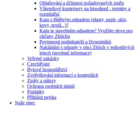
Ohlašování a účinnost požadovaných změn
Víkendové kontejnery na bioodpad - termíny a
rozmístění
Kam s tříděným odpadem (plasty, papír, sklo,
kovy, textil...)?
Kam se stavebním odpadem? Využijte slevu pro
občany Zbůchu
Povinnosti podnikatelů a živnostníků
Nakládání s odpady v obci Zbůch v jednotlivých
letech (povinné informace)
Veřejné zakázky
CzechPoint
Bytové hospodářství
Zveřejňování informací o kontrolách
Ztráty a nálezy
Ochrana osobních údajů
Poplatky
Přihlásit pejska
Naše obec