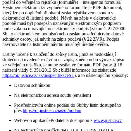
podání do veřejného rejstříku (formuláře) – inteligentní formulář.
Výstupem elektronicky vyplněného formuláře je PDF dokument,
který lze po doplnění přílohami zaslat rejstříkovému soudu v
elektronické či listinné podobě. Návrh na zápis v elektronické
podobě musí být podepsán uznávaným elektronickým podpisem
podle zákona upravujícího elektronický podpis (zákon č. 227/2000
Sb., o elektronickém podpisu) nebo zaslán prostřednictvím datové
schránky osoby, jež návrh na zápis podává (§ 22 ZVR). Podpis
navrhovatele na listinném návrhu musí být úředně ověřen.
Listiny určené k založení do sbírky listin, jimiž se nedokládají
skutečnosti uvedené v návrhu na zápis, změnu nebo výmaz zápisu
ve veřejném rejstříku, je nutné zasílat ve formátu PDF (srov. § 18
nařízení vlády č. 351/2013 Sb.; bližší informace lze získat zde
https://or.justice.cz/ias/ui/specifikaceSL
), a to následujícími způsoby:
Datovou schránkou
Na elektronickou adresu soudu (emailem)
Prostřednictvím online podání do Sbírky listin dostupného
přes
https://or.justice.cz/ias/ui/podani
Webovou aplikací ePodatelna dostupnou z
www.justice.cz
Na technických nosičích dat CD-R, CD-RW, DVD-R,