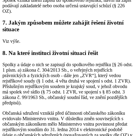
Spolek vzniká dnem zápisu do spolkového rejstříku; návrh na zápis
podávají zakladatelé nebo osoba určená ustavující schůzí (§ 226
OZ).
7. Jakým způsobem můžete zahájit řešení životní
situace
Viz výše.
8. Na které instituci životní situaci řešit
Spolky a údaje o nich se zapisují do spolkového rejstříku [§ 26 odst.
1 písm. a) zákona č. 304/2013 Sb., o veřejných rejstřících
právnických a fyzických osob - dále jen „ZVR“], který vedou
rejstříkové soudy (§ 1 odst. 4 věta druhá ve spojení s odst. 1 ZVR).
Příslušným rejstříkovým soudem je krajský soud, v jehož obvodu
má spolek své sídlo (§ 75 odst. 1 ZVR, ve spojení s § 85 odst. 3
zákona č. 99/1963 Sb., občanský soudní řád, ve znění pozdějších
předpisů).
Občanská sdružení vzniklá před účinnosti občanského zákoníku
evidovalo Ministerstvo vnitra. V důsledku změn souvisejících s
občanským zákoníkem mělo Ministerstvo vnitra povinnost předat
rejstříkovým soudům do 31. ledna 2014 v elektronické podobě
údaje o občanských sdruženích (považovaných za spolky dle OZ) v