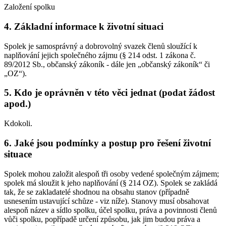
Založení spolku
4. Základní informace k životní situaci
Spolek je samosprávný a dobrovolný svazek členů sloužící k
naplňování jejich společného zájmu (§ 214 odst. 1 zákona č.
89/2012 Sb., občanský zákoník - dále jen „občanský zákoník“ či
„OZ“).
5. Kdo je oprávněn v této věci jednat (podat žádost
apod.)
Kdokoli.
6. Jaké jsou podmínky a postup pro řešení životní
situace
Spolek mohou založit alespoň tři osoby vedené společným zájmem;
spolek má sloužit k jeho naplňování (§ 214 OZ). Spolek se zakládá
tak, že se zakladatelé shodnou na obsahu stanov (případně
usnesením ustavující schůze - viz níže). Stanovy musí obsahovat
alespoň název a sídlo spolku, účel spolku, práva a povinnosti členů
vůči spolku, popřípadě určení způsobu, jak jim budou práva a