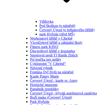
Višňovka
Pod školkou (u náměstí)
Červený Újezd (u fotbalového hřiště)
park Hvězda (před MŠ)
Workoutové hřiště v Cihelně
Víceúčelové hřiště u základní školy
Fitness park KINO
Discgolfové hřiště v lesoparku
Sportovní areál TJ Baník Zbůch
Psí loučka pro agility
Cyklopoint "V Cihelně"
Návesní rybník
Fontána čtyř živlů na náměstí
Kaple Panny Marie
Červený Újezd - kaple sv. Anny
Hornické muzeum
Památník republiky
Červený Újezd - bývalá autobusová zastávka
Boží muka (Červený Újezd)
Park Hvězda