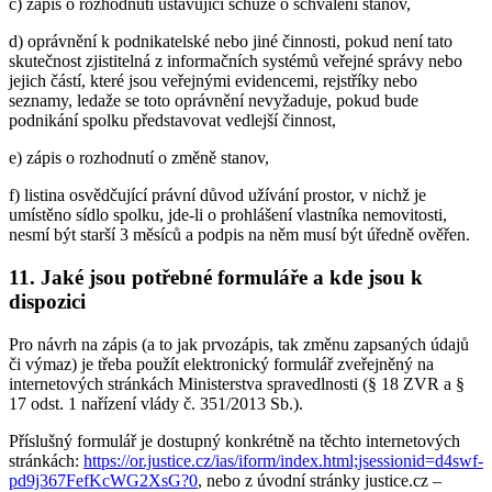
c) zápis o rozhodnutí ustavující schůze o schválení stanov,
d) oprávnění k podnikatelské nebo jiné činnosti, pokud není tato
skutečnost zjistitelná z informačních systémů veřejné správy nebo
jejich částí, které jsou veřejnými evidencemi, rejstříky nebo
seznamy, ledaže se toto oprávnění nevyžaduje, pokud bude
podnikání spolku představovat vedlejší činnost,
e) zápis o rozhodnutí o změně stanov,
f) listina osvědčující právní důvod užívání prostor, v nichž je
umístěno sídlo spolku, jde-li o prohlášení vlastníka nemovitosti,
nesmí být starší 3 měsíců a podpis na něm musí být úředně ověřen.
11. Jaké jsou potřebné formuláře a kde jsou k
dispozici
Pro návrh na zápis (a to jak prvozápis, tak změnu zapsaných údajů
či výmaz) je třeba použít elektronický formulář zveřejněný na
internetových stránkách Ministerstva spravedlnosti (§ 18 ZVR a §
17 odst. 1 nařízení vlády č. 351/2013 Sb.).
Příslušný formulář je dostupný konkrétně na těchto internetových
stránkách:
https://or.justice.cz/ias/iform/index.html;jsessionid=d4swf-
pd9j367FefKcWG2XsG?0
, nebo z úvodní stránky justice.cz –