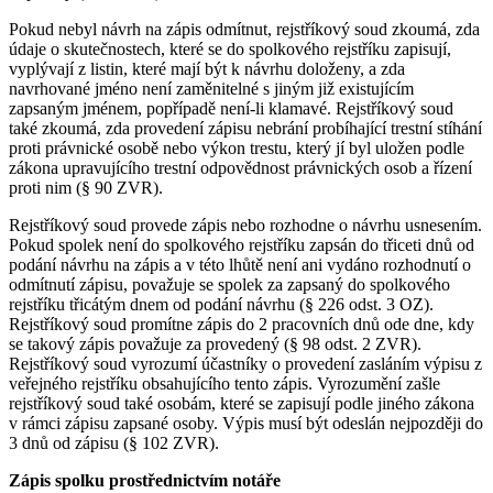
Pokud nebyl návrh na zápis odmítnut, rejstříkový soud zkoumá, zda
údaje o skutečnostech, které se do spolkového rejstříku zapisují,
vyplývají z listin, které mají být k návrhu doloženy, a zda
navrhované jméno není zaměnitelné s jiným již existujícím
zapsaným jménem, popřípadě není-li klamavé. Rejstříkový soud
také zkoumá, zda provedení zápisu nebrání probíhající trestní stíhání
proti právnické osobě nebo výkon trestu, který jí byl uložen podle
zákona upravujícího trestní odpovědnost právnických osob a řízení
proti nim (§ 90 ZVR).
Rejstříkový soud provede zápis nebo rozhodne o návrhu usnesením.
Pokud spolek není do spolkového rejstříku zapsán do třiceti dnů od
podání návrhu na zápis a v této lhůtě není ani vydáno rozhodnutí o
odmítnutí zápisu, považuje se spolek za zapsaný do spolkového
rejstříku třicátým dnem od podání návrhu (§ 226 odst. 3 OZ).
Rejstříkový soud promítne zápis do 2 pracovních dnů ode dne, kdy
se takový zápis považuje za provedený (§ 98 odst. 2 ZVR).
Rejstříkový soud vyrozumí účastníky o provedení zasláním výpisu z
veřejného rejstříku obsahujícího tento zápis. Vyrozumění zašle
rejstříkový soud také osobám, které se zapisují podle jiného zákona
v rámci zápisu zapsané osoby. Výpis musí být odeslán nejpozději do
3 dnů od zápisu (§ 102 ZVR).
Zápis spolku prostřednictvím notáře