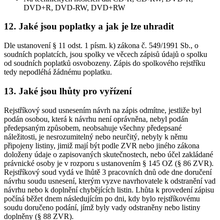
DVD+R, DVD-RW, DVD+RW
12. Jaké jsou poplatky a jak je lze uhradit
Dle ustanovení § 11 odst. 1 písm. k) zákona č. 549/1991 Sb., o
soudních poplatcích, jsou spolky ve věcech zápisů údajů o spolku
od soudních poplatků osvobozeny. Zápis do spolkového rejstříku
tedy nepodléhá žádnému poplatku.
13. Jaké jsou lhůty pro vyřízení
Rejstříkový soud usnesením návrh na zápis odmítne, jestliže byl
podán osobou, která k návrhu není oprávněna, nebyl podán
předepsaným způsobem, neobsahuje všechny předepsané
náležitosti, je nesrozumitelný nebo neurčitý, nebyly k němu
připojeny listiny, jimiž mají být podle ZVR nebo jiného zákona
doloženy údaje o zapisovaných skutečnostech, nebo účel zakládané
právnické osoby je v rozporu s ustanovením § 145 OZ (§ 86 ZVR).
Rejstříkový soud vydá ve lhůtě 3 pracovních dnů ode dne doručení
návrhu soudu usnesení, kterým vyzve navrhovatele k odstranění vad
návrhu nebo k doplnění chybějících listin. Lhůta k provedení zápisu
počíná běžet dnem následujícím po dni, kdy bylo rejstříkovému
soudu doručeno podání, jímž byly vady odstraněny nebo listiny
doplněny (§ 88 ZVR).