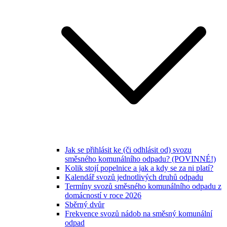
Jak se přihlásit ke (či odhlásit od) svozu
směsného komunálního odpadu? (POVINNÉ!)
Kolik stojí popelnice a jak a kdy se za ni platí?
Kalendář svozů jednotlivých druhů odpadu
Termíny svozů směsného komunálního odpadu z
domácností v roce 2026
Sběrný dvůr
Frekvence svozů nádob na směsný komunální
odpad