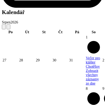
Kalendář
Srpen
2026
Po
Út
St
Čt
Pá
So
1
Večer pro
27
28
29
30
31
2
klášter
Chotěšov
Zobrazit
všechny
záznamy
ze dne
8
9