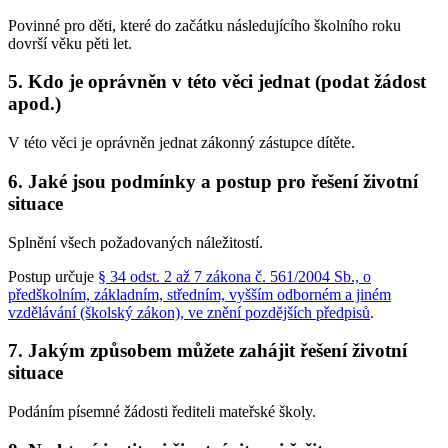
Povinné pro děti, které do začátku následujícího školního roku
dovrší věku pěti let.
5. Kdo je oprávněn v této věci jednat (podat žádost
apod.)
V této věci je oprávněn jednat zákonný zástupce dítěte.
6. Jaké jsou podmínky a postup pro řešení životní
situace
Splnění všech požadovaných náležitostí.
Postup určuje
§ 34 odst. 2 až 7 zákona č. 561/2004 Sb., o
předškolním, základním, středním, vyšším odborném a jiném
vzdělávání (školský zákon), ve znění pozdějších předpisů
.
7. Jakým způsobem můžete zahájit řešení životní
situace
Podáním písemné žádosti řediteli mateřské školy.