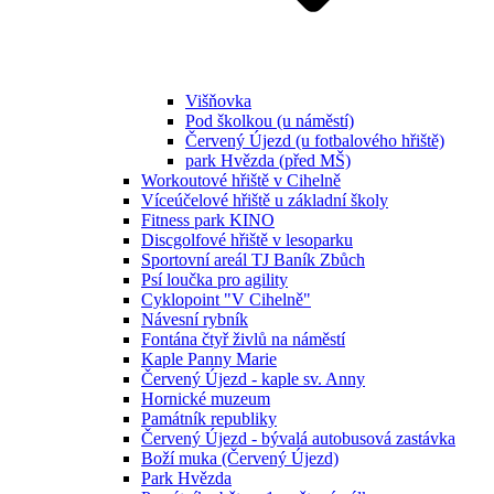
Višňovka
Pod školkou (u náměstí)
Červený Újezd (u fotbalového hřiště)
park Hvězda (před MŠ)
Workoutové hřiště v Cihelně
Víceúčelové hřiště u základní školy
Fitness park KINO
Discgolfové hřiště v lesoparku
Sportovní areál TJ Baník Zbůch
Psí loučka pro agility
Cyklopoint "V Cihelně"
Návesní rybník
Fontána čtyř živlů na náměstí
Kaple Panny Marie
Červený Újezd - kaple sv. Anny
Hornické muzeum
Památník republiky
Červený Újezd - bývalá autobusová zastávka
Boží muka (Červený Újezd)
Park Hvězda