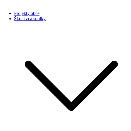
Projekty obce
Školství a spolky