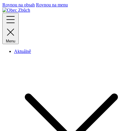
Rovnou na obsah
Rovnou na menu
Menu
Aktuálně