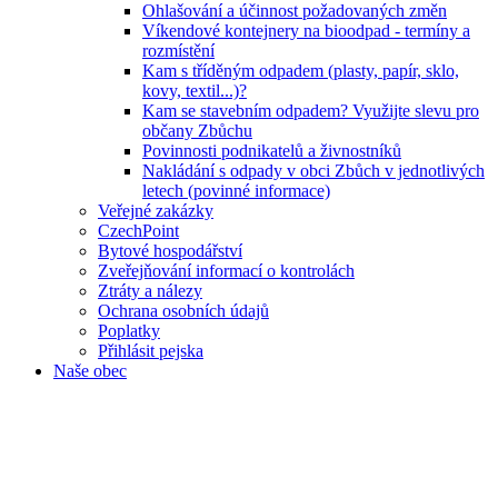
Ohlašování a účinnost požadovaných změn
Víkendové kontejnery na bioodpad - termíny a
rozmístění
Kam s tříděným odpadem (plasty, papír, sklo,
kovy, textil...)?
Kam se stavebním odpadem? Využijte slevu pro
občany Zbůchu
Povinnosti podnikatelů a živnostníků
Nakládání s odpady v obci Zbůch v jednotlivých
letech (povinné informace)
Veřejné zakázky
CzechPoint
Bytové hospodářství
Zveřejňování informací o kontrolách
Ztráty a nálezy
Ochrana osobních údajů
Poplatky
Přihlásit pejska
Naše obec