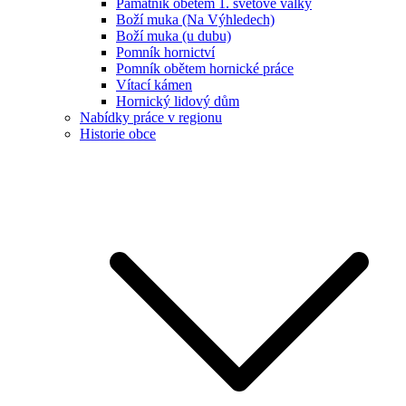
Památník obětem 1. světové války
Boží muka (Na Výhledech)
Boží muka (u dubu)
Pomník hornictví
Pomník obětem hornické práce
Vítací kámen
Hornický lidový dům
Nabídky práce v regionu
Historie obce