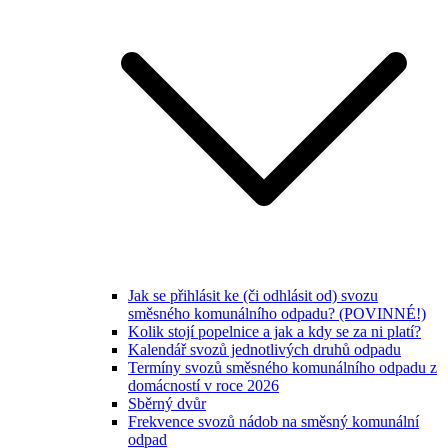
Jak se přihlásit ke (či odhlásit od) svozu
směsného komunálního odpadu? (POVINNÉ!)
Kolik stojí popelnice a jak a kdy se za ni platí?
Kalendář svozů jednotlivých druhů odpadu
Termíny svozů směsného komunálního odpadu z
domácností v roce 2026
Sběrný dvůr
Frekvence svozů nádob na směsný komunální
odpad