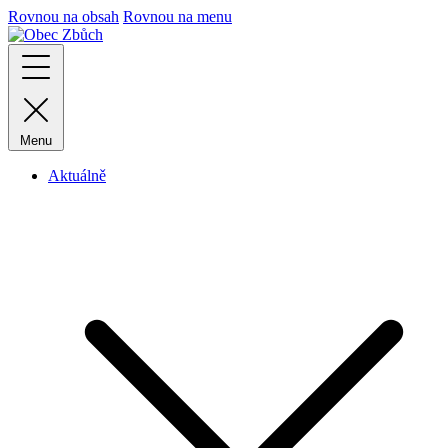
Rovnou na obsah
Rovnou na menu
Menu
Aktuálně