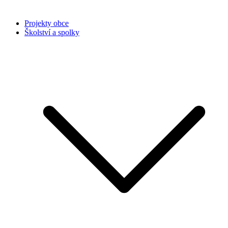
Projekty obce
Školství a spolky