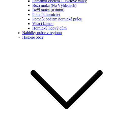
Památník obětem 1. světové války
Boží muka (Na Výhledech)
Boží muka (u dubu)
Pomník hornictví
Pomník obětem hornické práce
Vítací kámen
Hornický lidový dům
Nabídky práce v regionu
Historie obce