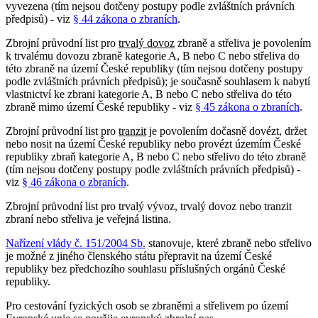
vyvezena (tím nejsou dotčeny postupy podle zvláštních právních
předpisů) - viz
§ 44 zákona o zbraních
.
Zbrojní průvodní list pro
trvalý dovoz
zbraně a střeliva je povolením
k trvalému dovozu zbraně kategorie A, B nebo C nebo střeliva do
této zbraně na území České republiky (tím nejsou dotčeny postupy
podle zvláštních právních předpisů); je současně souhlasem k nabytí
vlastnictví ke zbrani kategorie A, B nebo C nebo střeliva do této
zbraně mimo území České republiky - viz
§ 45 zákona o zbraních
.
Zbrojní průvodní list pro
tranzit
je povolením dočasně dovézt, držet
nebo nosit na území České republiky nebo provézt územím České
republiky zbraň kategorie A, B nebo C nebo střelivo do této zbraně
(tím nejsou dotčeny postupy podle zvláštních právních předpisů) -
viz
§ 46 zákona o zbraních
.
Zbrojní průvodní list pro trvalý vývoz, trvalý dovoz nebo tranzit
zbraní nebo střeliva je veřejná listina.
Nařízení vlády č. 151/2004 Sb.
stanovuje, které zbraně nebo střelivo
je možné z jiného členského státu přepravit na území České
republiky bez předchozího souhlasu příslušných orgánů České
republiky.
Pro cestování fyzických osob se zbraněmi a střelivem po území