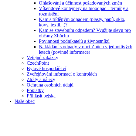
Ohlašování a účinnost požadovaných změn
Víkendové kontejnery na bioodpad - termíny a
rozmístění
Kam s tříděným odpadem (plasty, papír, sklo,
kovy, textil...)?
Kam se stavebním odpadem? Využijte slevu pro
občany Zbůchu
Povinnosti podnikatelů a živnostníků
Nakládání s odpady v obci Zbůch v jednotlivých
letech (povinné informace)
Veřejné zakázky
CzechPoint
Bytové hospodářství
Zveřejňování informací o kontrolách
Ztráty a nálezy
Ochrana osobních údajů
Poplatky
Přihlásit pejska
Naše obec