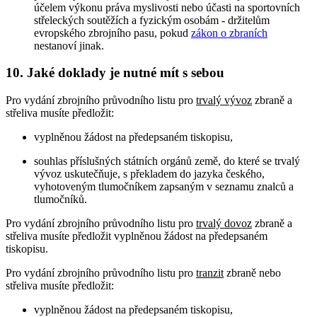
účelem výkonu práva myslivosti nebo účasti na sportovních
střeleckých soutěžích a fyzickým osobám - držitelům
evropského zbrojního pasu, pokud
zákon o zbraních
nestanoví jinak.
10. Jaké doklady je nutné mít s sebou
Pro vydání zbrojního průvodního listu pro
trvalý vývoz
zbraně a
střeliva musíte předložit:
vyplněnou žádost na předepsaném tiskopisu,
souhlas příslušných státních orgánů země, do které se trvalý
vývoz uskutečňuje, s překladem do jazyka českého,
vyhotoveným tlumočníkem zapsaným v seznamu znalců a
tlumočníků.
Pro vydání zbrojního průvodního listu pro
trvalý dovoz
zbraně a
střeliva musíte předložit vyplněnou žádost na předepsaném
tiskopisu.
Pro vydání zbrojního průvodního listu pro
tranzit
zbraně nebo
střeliva musíte předložit:
vyplněnou žádost na předepsaném tiskopisu,