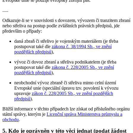
Evropské unie se použije evropský zbrojní pas.
.....
Odkazuje-li se v souvislosti s dovozem, vývozem či tranzitem zbraní
nebo střeliva na postup podle zvláštních právních předpisů, jde
především o případy:
daná zbraň či střelivo je vojenským materiálem (je třeba
postupovat také dle
zákona č. 38/1994 Sb., ve znění
pozdějších předpisů
),
vývoz či dovoz zbraní a střeliva podnikatelem (je třeba
postupovat také dle
zákona č. 228/2005 Sb., ve znění
pozdějších předpisů
),
neobchodní vývoz zbraně či střeliva mimo celní území
Evropské unie (speciální úpravu tzv. povolení k vývozu
upravuje
zákon č. 228/2005 Sb., ve znění pozdějších
předpisů
).
Bližší informace v těchto případech lze získat od příslušného orgánu
státní správy, kterým je
Licenční správa Ministerstva průmyslu a
obchodu
.
5. Kdo je oprávněn v této věci jednat (podat žádost