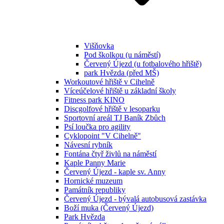
Višňovka
Pod školkou (u náměstí)
Červený Újezd (u fotbalového hřiště)
park Hvězda (před MŠ)
Workoutové hřiště v Cihelně
Víceúčelové hřiště u základní školy
Fitness park KINO
Discgolfové hřiště v lesoparku
Sportovní areál TJ Baník Zbůch
Psí loučka pro agility
Cyklopoint "V Cihelně"
Návesní rybník
Fontána čtyř živlů na náměstí
Kaple Panny Marie
Červený Újezd - kaple sv. Anny
Hornické muzeum
Památník republiky
Červený Újezd - bývalá autobusová zastávka
Boží muka (Červený Újezd)
Park Hvězda