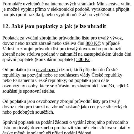
Formuláře uveřejněné na internetových stránkách Ministerstva vnitra
je možné vyplnit přímo v elektronické podobě, vytisknout a připojit
podpis (popř. razítko), nebo vyplnit ručně až po vytištění.
12. Jaké jsou poplatky a jak je lze uhradit
Poplatek za vydání zbrojního průvodního listu pro trvalý vývoz,
dovoz nebo tranzit zbraně nebo střeliva činí
800 Kč
; v případě
žádosti o zbrojní průvodní list pro trvalý dovoz nebo pro tranzit
zbraně nebo střeliva podané v zahraničí na zastupitelském úřadu činí
správní poplatek (konzulární poplatek)
500 Kč
.
Od poplatku jsou
osvobozeni
cizinci, kteří přijedou do České
republiky na pozvání nebo se souhlasem vlády České republiky
nebo Parlamentu České republiky; od poplatku jsou dále
osvobozeny osoby, které se zúčastní mezinárodních soutěží, jejichž
součástí je sportovní střelba.
Od poplatku jsou osvobozeny zbrojní průvodní listy pro trvalý
dovoz nebo pro tranzit na zbraně získané jako ceny ve střeleckých
nebo podobných soutěžích.
Správní poplatek za podání žádosti o vydání zbrojního průvodního
listu pro trvalý dovoz nebo pro tranzit zbraně nebo střeliva se platí v
české měně; je splatný při přijetí podání žádosti.