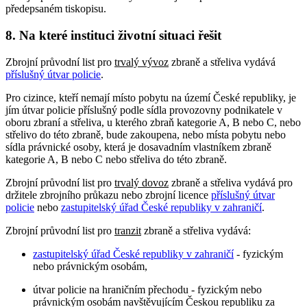
předepsaném tiskopisu.
8. Na které instituci životní situaci řešit
Zbrojní průvodní list pro
trvalý vývoz
zbraně a střeliva vydává
příslušný útvar policie
.
Pro cizince, kteří nemají místo pobytu na území České republiky, je
jím útvar policie příslušný podle sídla provozovny podnikatele v
oboru zbraní a střeliva, u kterého zbraň kategorie A, B nebo C, nebo
střelivo do této zbraně, bude zakoupena, nebo místa pobytu nebo
sídla právnické osoby, která je dosavadním vlastníkem zbraně
kategorie A, B nebo C nebo střeliva do této zbraně.
Zbrojní průvodní list pro
trvalý dovoz
zbraně a střeliva vydává pro
držitele zbrojního průkazu nebo zbrojní licence
příslušný útvar
policie
nebo
zastupitelský úřad České republiky v zahraničí
.
Zbrojní průvodní list pro
tranzit
zbraně a střeliva vydává:
zastupitelský úřad České republiky v zahraničí
- fyzickým
nebo právnickým osobám,
útvar policie na hraničním přechodu - fyzickým nebo
právnickým osobám navštěvujícím Českou republiku za