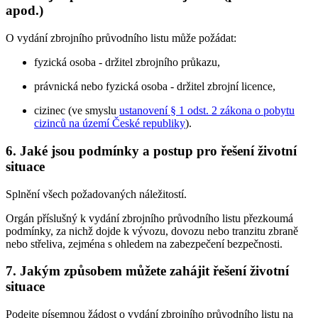
apod.)
O vydání zbrojního průvodního listu může požádat:
fyzická osoba - držitel zbrojního průkazu,
právnická nebo fyzická osoba - držitel zbrojní licence,
cizinec (ve smyslu
ustanovení § 1 odst. 2 zákona o pobytu
cizinců na území České republiky
).
6. Jaké jsou podmínky a postup pro řešení životní
situace
Splnění všech požadovaných náležitostí.
Orgán příslušný k vydání zbrojního průvodního listu přezkoumá
podmínky, za nichž dojde k vývozu, dovozu nebo tranzitu zbraně
nebo střeliva, zejména s ohledem na zabezpečení bezpečnosti.
7. Jakým způsobem můžete zahájit řešení životní
situace
Podejte písemnou žádost o vydání zbrojního průvodního listu na