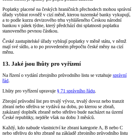
Poplatky placené na českých hraničních přechodech mohou správní
úřady vybírat rovněž v cizí měně, kterou tuzemské banky vykupují,
a to podle kurzu devizového trhu vyhlášeného Českou národní
bankou v pátek týdne, který předchází dni splatnosti poplatku
stanoveného pevnou částkou.
České zastupitelské úřady vybírají poplatky v měně státu, v němž
mají své sídlo, a to po provedeném přepočtu české měny na cizí
měnu.
13. Jaké jsou lhůty pro vyřízení
Na řízení o vydání zbrojního průvodního listu se vztahuje
správní
řád
.
Lhůty pro vyřízení upravuje
§ 71 správního řádu
.
Zbrojní průvodní list pro trvalý vývoz, trvalý dovoz nebo tranzit
zbraní nebo střeliva se vydává na dobu, po kterou se zbraň,
zakázaný doplněk zbraně nebo střelivo bude nacházet na území
České republiky, nejdéle však na dobu 3 měsíců.
Každý, kdo nabude vlastnictví ke zbrani kategorie A, B nebo C
nebo střelivu do této zbraně na základě zbrojního průvodního listu