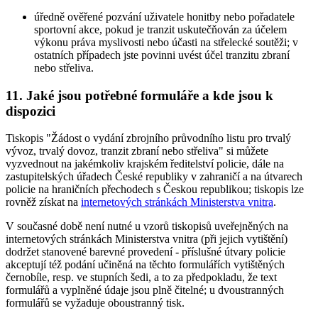
úředně ověřené pozvání uživatele honitby nebo pořadatele
sportovní akce, pokud je tranzit uskutečňován za účelem
výkonu práva myslivosti nebo účasti na střelecké soutěži; v
ostatních případech jste povinni uvést účel tranzitu zbraní
nebo střeliva.
11. Jaké jsou potřebné formuláře a kde jsou k
dispozici
Tiskopis "Žádost o vydání zbrojního průvodního listu pro trvalý
vývoz, trvalý dovoz, tranzit zbraní nebo střeliva" si můžete
vyzvednout na jakémkoliv krajském ředitelství policie, dále na
zastupitelských úřadech České republiky v zahraničí a na útvarech
policie na hraničních přechodech s Českou republikou; tiskopis lze
rovněž získat na
internetových stránkách Ministerstva vnitra
.
V současné době není nutné u vzorů tiskopisů uveřejněných na
internetových stránkách Ministerstva vnitra (při jejich vytištění)
dodržet stanovené barevné provedení - příslušné útvary policie
akceptují též podání učiněná na těchto formulářích vytištěných
černobíle, resp. ve stupních šedi, a to za předpokladu, že text
formulářů a vyplněné údaje jsou plně čitelné; u dvoustranných
formulářů se vyžaduje oboustranný tisk.