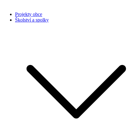
Projekty obce
Školství a spolky