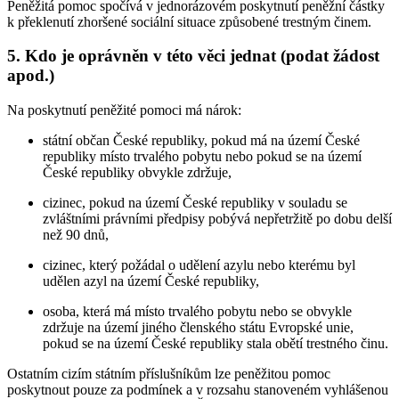
Peněžitá pomoc spočívá v jednorázovém poskytnutí peněžní částky
k překlenutí zhoršené sociální situace způsobené trestným činem.
5. Kdo je oprávněn v této věci jednat (podat žádost
apod.)
Na poskytnutí peněžité pomoci má nárok:
státní občan České republiky, pokud má na území České
republiky místo trvalého pobytu nebo pokud se na území
České republiky obvykle zdržuje,
cizinec, pokud na území České republiky v souladu se
zvláštními právními předpisy pobývá nepřetržitě po dobu delší
než 90 dnů,
cizinec, který požádal o udělení azylu nebo kterému byl
udělen azyl na území České republiky,
osoba, která má místo trvalého pobytu nebo se obvykle
zdržuje na území jiného členského státu Evropské unie,
pokud se na území České republiky stala obětí trestného činu.
Ostatním cizím státním příslušníkům lze peněžitou pomoc
poskytnout pouze za podmínek a v rozsahu stanoveném vyhlášenou