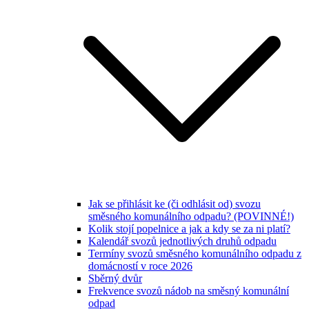
Jak se přihlásit ke (či odhlásit od) svozu
směsného komunálního odpadu? (POVINNÉ!)
Kolik stojí popelnice a jak a kdy se za ni platí?
Kalendář svozů jednotlivých druhů odpadu
Termíny svozů směsného komunálního odpadu z
domácností v roce 2026
Sběrný dvůr
Frekvence svozů nádob na směsný komunální
odpad