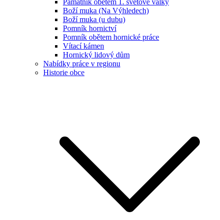
Památník obětem 1. světové války
Boží muka (Na Výhledech)
Boží muka (u dubu)
Pomník hornictví
Pomník obětem hornické práce
Vítací kámen
Hornický lidový dům
Nabídky práce v regionu
Historie obce