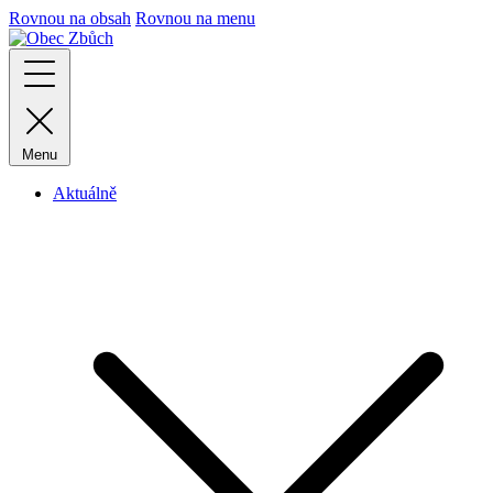
Rovnou na obsah
Rovnou na menu
Menu
Aktuálně