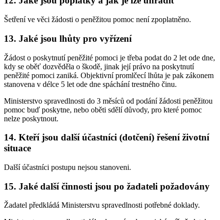
12. Jaké jsou poplatky a jak je lze uhradit
Šetření ve věci žádosti o peněžitou pomoc není zpoplatněno.
13. Jaké jsou lhůty pro vyřízení
Žádost o poskytnutí peněžité pomoci je třeba podat do 2 let ode dne,
kdy se oběť dozvěděla o škodě, jinak její právo na poskytnutí
peněžité pomoci zaniká. Objektivní promlčecí lhůta je pak zákonem
stanovena v délce 5 let ode dne spáchání trestného činu.
Ministerstvo spravedlnosti do 3 měsíců od podání žádosti peněžitou
pomoc buď poskytne, nebo oběti sdělí důvody, pro které pomoc
nelze poskytnout.
14. Kteří jsou další účastníci (dotčení) řešení životní
situace
Další účastníci postupu nejsou stanoveni.
15. Jaké další činnosti jsou po žadateli požadovány
Žadatel předkládá Ministerstvu spravedlnosti potřebné doklady.