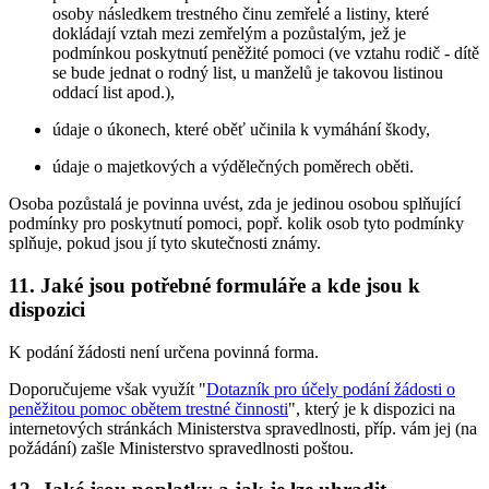
osoby následkem trestného činu zemřelé a listiny, které
dokládají vztah mezi zemřelým a pozůstalým, jež je
podmínkou poskytnutí peněžité pomoci (ve vztahu rodič - dítě
se bude jednat o rodný list, u manželů je takovou listinou
oddací list apod.),
údaje o úkonech, které oběť učinila k vymáhání škody,
údaje o majetkových a výdělečných poměrech oběti.
Osoba pozůstalá je povinna uvést, zda je jedinou osobou splňující
podmínky pro poskytnutí pomoci, popř. kolik osob tyto podmínky
splňuje, pokud jsou jí tyto skutečnosti známy.
11. Jaké jsou potřebné formuláře a kde jsou k
dispozici
K podání žádosti není určena povinná forma.
Doporučujeme však využít "
Dotazník pro účely podání žádosti o
peněžitou pomoc obětem trestné činnosti
", který je k dispozici na
internetových stránkách Ministerstva spravedlnosti, příp. vám jej (na
požádání) zašle Ministerstvo spravedlnosti poštou.