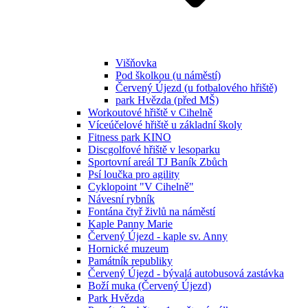
Višňovka
Pod školkou (u náměstí)
Červený Újezd (u fotbalového hřiště)
park Hvězda (před MŠ)
Workoutové hřiště v Cihelně
Víceúčelové hřiště u základní školy
Fitness park KINO
Discgolfové hřiště v lesoparku
Sportovní areál TJ Baník Zbůch
Psí loučka pro agility
Cyklopoint "V Cihelně"
Návesní rybník
Fontána čtyř živlů na náměstí
Kaple Panny Marie
Červený Újezd - kaple sv. Anny
Hornické muzeum
Památník republiky
Červený Újezd - bývalá autobusová zastávka
Boží muka (Červený Újezd)
Park Hvězda