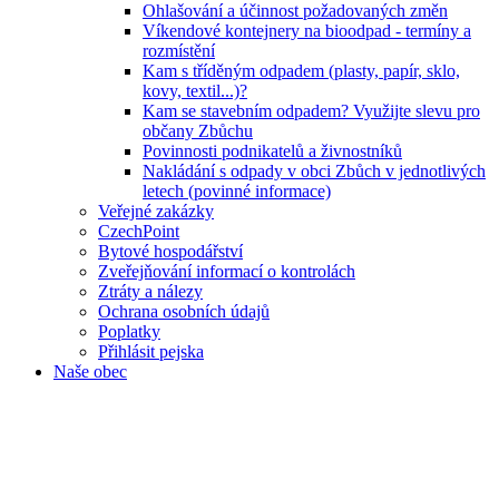
Ohlašování a účinnost požadovaných změn
Víkendové kontejnery na bioodpad - termíny a
rozmístění
Kam s tříděným odpadem (plasty, papír, sklo,
kovy, textil...)?
Kam se stavebním odpadem? Využijte slevu pro
občany Zbůchu
Povinnosti podnikatelů a živnostníků
Nakládání s odpady v obci Zbůch v jednotlivých
letech (povinné informace)
Veřejné zakázky
CzechPoint
Bytové hospodářství
Zveřejňování informací o kontrolách
Ztráty a nálezy
Ochrana osobních údajů
Poplatky
Přihlásit pejska
Naše obec