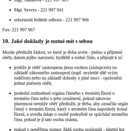
Mgr. Severa - 221 997 941
sekretariát ředitele odboru - 221 997 966
Fax: 221 997 967
10. Jaké doklady je nutné mít s sebou
Musíte předložit žádost, ve které je třeba uvést - jméno a příjmení
oběti, datum jejího narození, bydliště a rodné číslo, a připojit k ní:
jestliže je oběť zastoupena jinou osobou (zástupcem) na
základě zákonného zastoupení (např. nezletilé dítě svým
rodičem) nebo na základě dohody o plné moci - oprávnění
jednat jménem oběti,
poslední rozhodnutí orgánu činného v trestním řízení o
trestném činu nebo o jeho oznámení, pokud takovou
písemnost nemůže oběť předložit, je třeba, aby označila orgán
činný v trestním řízení, který o trestném činu naposledy konal
řízení, a uvedla údaje o osobě podezřelé ze spáchání trestného
činu, pokud je jí tato osoba známa,
pokud o peněžitou pomoc žádá osoba pozůstalá - úmrtní list