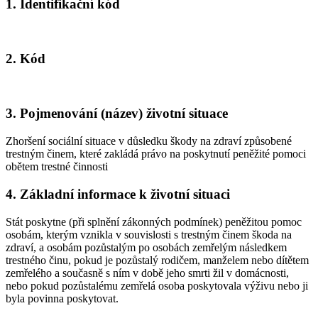
1. Identifikační kód
2. Kód
3. Pojmenování (název) životní situace
Zhoršení sociální situace v důsledku škody na zdraví způsobené
trestným činem, které zakládá právo na poskytnutí peněžité pomoci
obětem trestné činnosti
4. Základní informace k životní situaci
Stát poskytne (při splnění zákonných podmínek) peněžitou pomoc
osobám, kterým vznikla v souvislosti s trestným činem škoda na
zdraví, a osobám pozůstalým po osobách zemřelým následkem
trestného činu, pokud je pozůstalý rodičem, manželem nebo dítětem
zemřelého a současně s ním v době jeho smrti žil v domácnosti,
nebo pokud pozůstalému zemřelá osoba poskytovala výživu nebo ji
byla povinna poskytovat.