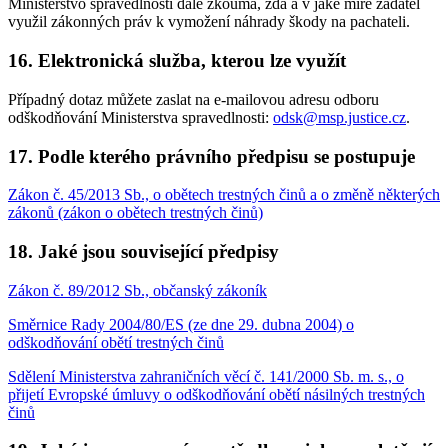
Ministerstvo spravedlnosti dále zkoumá, zda a v jaké míře žadatel
využil zákonných práv k vymožení náhrady škody na pachateli.
16. Elektronická služba, kterou lze využít
Případný dotaz můžete zaslat na e-mailovou adresu odboru
odškodňování Ministerstva spravedlnosti:
odsk@msp.justice.cz
.
17. Podle kterého právního předpisu se postupuje
Zákon č. 45/2013 Sb., o obětech trestných činů a o změně některých
zákonů (zákon o obětech trestných činů)
18. Jaké jsou související předpisy
Zákon č. 89/2012 Sb., občanský zákoník
Směrnice Rady 2004/80/ES (ze dne 29. dubna 2004) o
odškodňování obětí trestných činů
Sdělení Ministerstva zahraničních věcí č. 141/2000 Sb. m. s., o
přijetí Evropské úmluvy o odškodňování obětí násilných trestných
činů