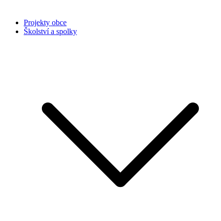
Projekty obce
Školství a spolky