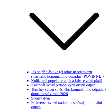
Jak se přihlásit ke (či odhlásit od) svozu
směsného komunálního odpadu? (POVINNÉ!)
Kolik stojí popelnice a jak a kdy se za ni platí?
Kalendář svozů jednotlivých druhů odpadu
Termíny svozů směsného komunálního odpadu z
domácností v roce 2026
Sběrný dvůr
Frekvence svozů nádob na směsný komunální
odpad