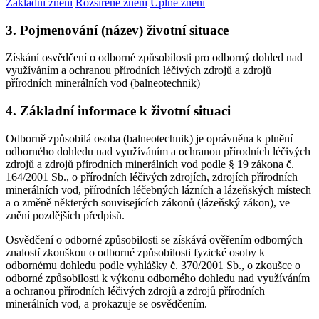
Základní znění
Rozšířené znění
Úplné znění
3. Pojmenování (název) životní situace
Získání osvědčení o odborné způsobilosti pro odborný dohled nad
využíváním a ochranou přírodních léčivých zdrojů a zdrojů
přírodních minerálních vod (balneotechnik)
4. Základní informace k životní situaci
Odborně způsobilá osoba (balneotechnik) je oprávněna k plnění
odborného dohledu nad využíváním a ochranou přírodních léčivých
zdrojů a zdrojů přírodních minerálních vod podle § 19 zákona č.
164/2001 Sb., o přírodních léčivých zdrojích, zdrojích přírodních
minerálních vod, přírodních léčebných lázních a lázeňských místech
a o změně některých souvisejících zákonů (lázeňský zákon), ve
znění pozdějších předpisů.
Osvědčení o odborné způsobilosti se získává ověřením odborných
znalostí zkouškou o odborné způsobilosti fyzické osoby k
odbornému dohledu podle vyhlášky č. 370/2001 Sb., o zkoušce o
odborné způsobilosti k výkonu odborného dohledu nad využíváním
a ochranou přírodních léčivých zdrojů a zdrojů přírodních
minerálních vod, a prokazuje se osvědčením.