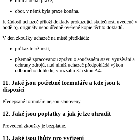
druh a délku praxe,
obor, v němž byla praxe konána.
K žádosti uchazeč přiloží doklady prokazující skutečnosti uvedené v
bodě b), originály nebo úředně ověřené kopie těchto dokladů.
V den zkoušky uchazeč na místě předkládá
:
průkaz totožnosti,
písemně zpracovanou zprávu o současném stavu využívání a
ochrany zdrojů, nad nimiž uchazeč předpokládá výkon
odborného dohledu, v rozsahu 3-5 stran A4.
11. Jaké jsou potřebné formuláře a kde jsou k
dispozici
Předepsané formuláře nejsou stanoveny.
12. Jaké jsou poplatky a jak je lze uhradit
Provedení zkoušky je bezplatné.
13. Jaké jsou lhůty pro vyřízení