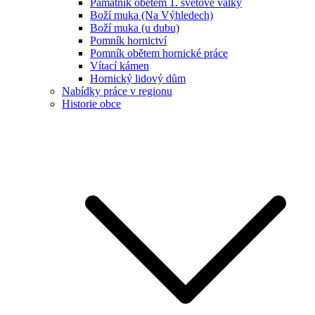
Památník obětem 1. světové války
Boží muka (Na Výhledech)
Boží muka (u dubu)
Pomník hornictví
Pomník obětem hornické práce
Vítací kámen
Hornický lidový dům
Nabídky práce v regionu
Historie obce