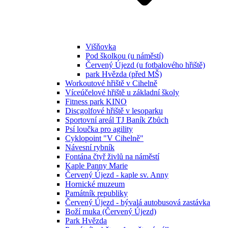
Višňovka
Pod školkou (u náměstí)
Červený Újezd (u fotbalového hřiště)
park Hvězda (před MŠ)
Workoutové hřiště v Cihelně
Víceúčelové hřiště u základní školy
Fitness park KINO
Discgolfové hřiště v lesoparku
Sportovní areál TJ Baník Zbůch
Psí loučka pro agility
Cyklopoint "V Cihelně"
Návesní rybník
Fontána čtyř živlů na náměstí
Kaple Panny Marie
Červený Újezd - kaple sv. Anny
Hornické muzeum
Památník republiky
Červený Újezd - bývalá autobusová zastávka
Boží muka (Červený Újezd)
Park Hvězda