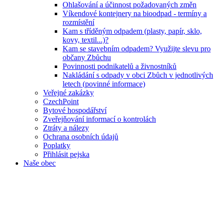
Ohlašování a účinnost požadovaných změn
Víkendové kontejnery na bioodpad - termíny a
rozmístění
Kam s tříděným odpadem (plasty, papír, sklo,
kovy, textil...)?
Kam se stavebním odpadem? Využijte slevu pro
občany Zbůchu
Povinnosti podnikatelů a živnostníků
Nakládání s odpady v obci Zbůch v jednotlivých
letech (povinné informace)
Veřejné zakázky
CzechPoint
Bytové hospodářství
Zveřejňování informací o kontrolách
Ztráty a nálezy
Ochrana osobních údajů
Poplatky
Přihlásit pejska
Naše obec