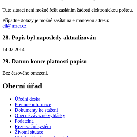
Tuto situaci není možné řešit zasláním žádosti elektronickou poštou.
Případné dotazy je možné zasílat na e-mailovou adresu:
cil@mzcr.cz
.
28. Popis byl naposledy aktualizován
14.02.2014
29. Datum konce platnosti popisu
Bez časového omezení.
Obecní úřad
Úřední deska
Povinné informace
Dokumenty ke stažení
Obecně závazné vyhlášky
Podatelna
Rezervační systém
Životní situace