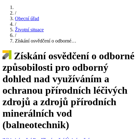
/
Obecní úřad
/
Životní situace
/
Získání osvědčení o odborné…
Získání osvědčení o odborné
způsobilosti pro odborný
dohled nad využíváním a
ochranou přírodních léčivých
zdrojů a zdrojů přírodních
minerálních vod
(balneotechnik)