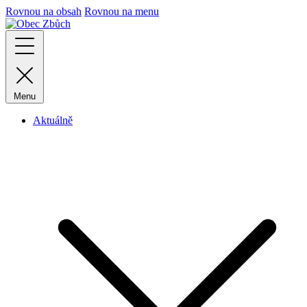
Rovnou na obsah
Rovnou na menu
Menu
Aktuálně