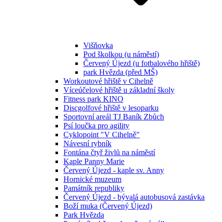
Višňovka
Pod školkou (u náměstí)
Červený Újezd (u fotbalového hřiště)
park Hvězda (před MŠ)
Workoutové hřiště v Cihelně
Víceúčelové hřiště u základní školy
Fitness park KINO
Discgolfové hřiště v lesoparku
Sportovní areál TJ Baník Zbůch
Psí loučka pro agility
Cyklopoint "V Cihelně"
Návesní rybník
Fontána čtyř živlů na náměstí
Kaple Panny Marie
Červený Újezd - kaple sv. Anny
Hornické muzeum
Památník republiky
Červený Újezd - bývalá autobusová zastávka
Boží muka (Červený Újezd)
Park Hvězda