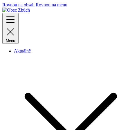
Rovnou na obsah
Rovnou na menu
Menu
Aktuálně