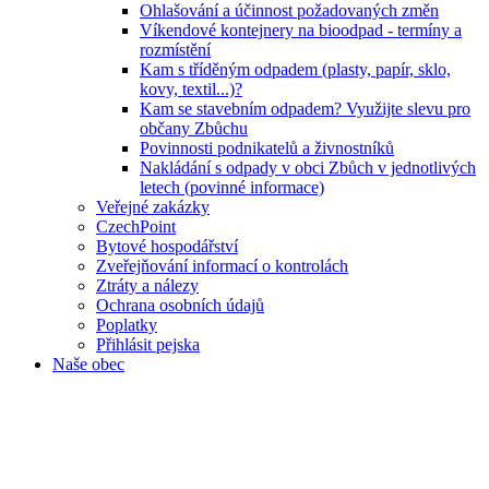
Ohlašování a účinnost požadovaných změn
Víkendové kontejnery na bioodpad - termíny a
rozmístění
Kam s tříděným odpadem (plasty, papír, sklo,
kovy, textil...)?
Kam se stavebním odpadem? Využijte slevu pro
občany Zbůchu
Povinnosti podnikatelů a živnostníků
Nakládání s odpady v obci Zbůch v jednotlivých
letech (povinné informace)
Veřejné zakázky
CzechPoint
Bytové hospodářství
Zveřejňování informací o kontrolách
Ztráty a nálezy
Ochrana osobních údajů
Poplatky
Přihlásit pejska
Naše obec