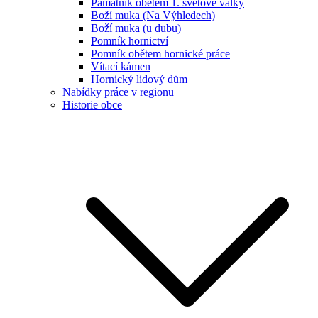
Památník obětem 1. světové války
Boží muka (Na Výhledech)
Boží muka (u dubu)
Pomník hornictví
Pomník obětem hornické práce
Vítací kámen
Hornický lidový dům
Nabídky práce v regionu
Historie obce