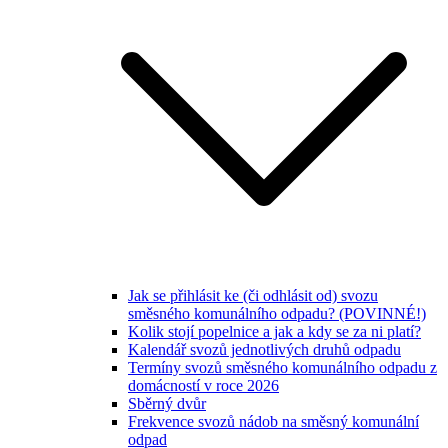
Jak se přihlásit ke (či odhlásit od) svozu
směsného komunálního odpadu? (POVINNÉ!)
Kolik stojí popelnice a jak a kdy se za ni platí?
Kalendář svozů jednotlivých druhů odpadu
Termíny svozů směsného komunálního odpadu z
domácností v roce 2026
Sběrný dvůr
Frekvence svozů nádob na směsný komunální
odpad