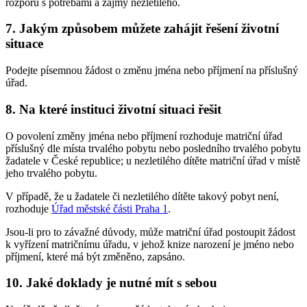
rozporu s potřebami a zájmy nezletilého.
7. Jakým způsobem můžete zahájit řešení životní
situace
Podejte písemnou žádost o změnu jména nebo příjmení na příslušný
úřad.
8. Na které instituci životní situaci řešit
O povolení změny jména nebo příjmení rozhoduje matriční úřad
příslušný dle místa trvalého pobytu nebo posledního trvalého pobytu
žadatele v České republice; u nezletilého dítěte matriční úřad v místě
jeho trvalého pobytu.
V případě, že u žadatele či nezletilého dítěte takový pobyt není,
rozhoduje
Úřad městské části Praha 1
.
Jsou-li pro to závažné důvody, může matriční úřad postoupit žádost
k vyřízení matričnímu úřadu, v jehož knize narození je jméno nebo
příjmení, které má být změněno, zapsáno.
10. Jaké doklady je nutné mít s sebou