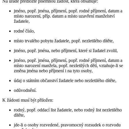
Na úřadě předložte písemnou žádost, která obsahuje:
jméno, popř. jména, příjmení, popř. rodné příjmení, datum a
místo narození, příp. datum a místo uzavření manželství
žadatele,
rodné číslo,
místo trvalého pobytu žadatele, popř. nezletilého dítěte,
jméno, popř. jména, nebo příjmení, které si žadatel zvolil,
jméno, popř. jména, příjmení, popř. rodné příjmení, datum a
místo narození manžela, popř. nezletilých dětí, vztahuje-li se
změna jména nebo příjmení i na tyto osoby,
údaj o státním občanství žadatele nebo nezletilého dítěte,
odůvodnění.
K žádosti musí být přiložen:
rodný, popř. oddací list žadatele, nebo rodný list nezletilého
dítěte,
jde-li o osoby rozvedené, pravomocný rozsudek o rozvodu