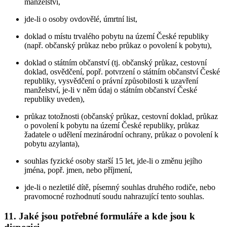
manželství,
jde-li o osoby ovdovělé, úmrtní list,
doklad o místu trvalého pobytu na území České republiky
(např. občanský průkaz nebo průkaz o povolení k pobytu),
doklad o státním občanství (tj. občanský průkaz, cestovní
doklad, osvědčení, popř. potvrzení o státním občanství České
republiky, vysvědčení o právní způsobilosti k uzavření
manželství, je-li v něm údaj o státním občanství České
republiky uveden),
průkaz totožnosti (občanský průkaz, cestovní doklad, průkaz
o povolení k pobytu na území České republiky, průkaz
žadatele o udělení mezinárodní ochrany, průkaz o povolení k
pobytu azylanta),
souhlas fyzické osoby starší 15 let, jde-li o změnu jejího
jména, popř. jmen, nebo příjmení,
jde-li o nezletilé dítě, písemný souhlas druhého rodiče, nebo
pravomocné rozhodnutí soudu nahrazující tento souhlas.
11. Jaké jsou potřebné formuláře a kde jsou k