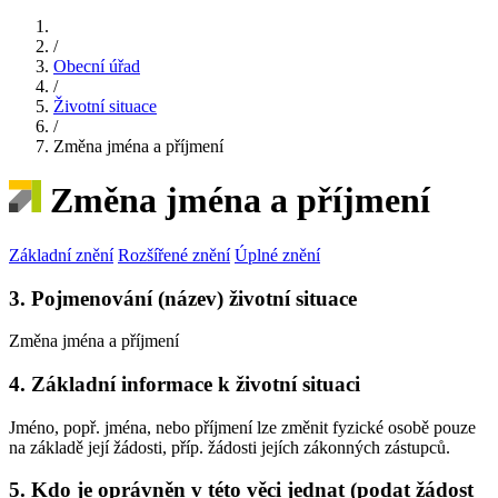
/
Obecní úřad
/
Životní situace
/
Změna jména a příjmení
Změna jména a příjmení
Základní znění
Rozšířené znění
Úplné znění
3. Pojmenování (název) životní situace
Změna jména a příjmení
4. Základní informace k životní situaci
Jméno, popř. jména, nebo příjmení lze změnit fyzické osobě pouze
na základě její žádosti, příp. žádosti jejích zákonných zástupců.
5. Kdo je oprávněn v této věci jednat (podat žádost