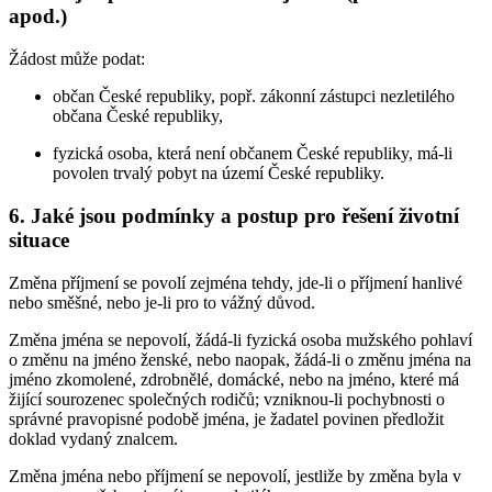
apod.)
Žádost může podat:
občan České republiky, popř. zákonní zástupci nezletilého
občana České republiky,
fyzická osoba, která není občanem České republiky, má-li
povolen trvalý pobyt na území České republiky.
6. Jaké jsou podmínky a postup pro řešení životní
situace
Změna příjmení se povolí zejména tehdy, jde-li o příjmení hanlivé
nebo směšné, nebo je-li pro to vážný důvod.
Změna jména se nepovolí, žádá-li fyzická osoba mužského pohlaví
o změnu na jméno ženské, nebo naopak, žádá-li o změnu jména na
jméno zkomolené, zdrobnělé, domácké, nebo na jméno, které má
žijící sourozenec společných rodičů; vzniknou-li pochybnosti o
správné pravopisné podobě jména, je žadatel povinen předložit
doklad vydaný znalcem.
Změna jména nebo příjmení se nepovolí, jestliže by změna byla v