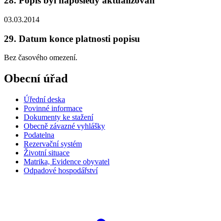
28. Popis byl naposledy aktualizován
03.03.2014
29. Datum konce platnosti popisu
Bez časového omezení.
Obecní úřad
Úřední deska
Povinné informace
Dokumenty ke stažení
Obecně závazné vyhlášky
Podatelna
Rezervační systém
Životní situace
Matrika, Evidence obyvatel
Odpadové hospodářství