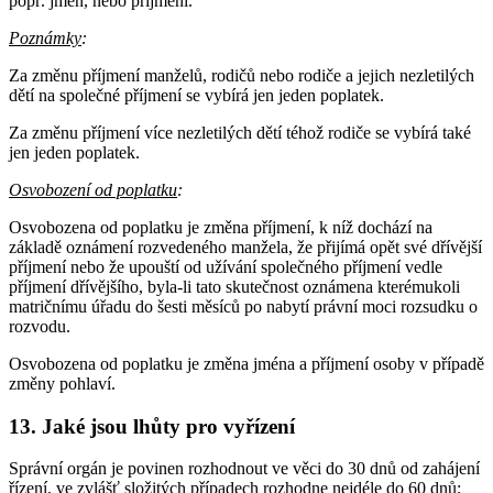
popř. jmen, nebo příjmení.
Poznámky
:
Za změnu příjmení manželů, rodičů nebo rodiče a jejich nezletilých
dětí na společné příjmení se vybírá jen jeden poplatek.
Za změnu příjmení více nezletilých dětí téhož rodiče se vybírá také
jen jeden poplatek.
Osvobození od poplatku
:
Osvobozena od poplatku je změna příjmení, k níž dochází na
základě oznámení rozvedeného manžela, že přijímá opět své dřívější
příjmení nebo že upouští od užívání společného příjmení vedle
příjmení dřívějšího, byla-li tato skutečnost oznámena kterémukoli
matričnímu úřadu do šesti měsíců po nabytí právní moci rozsudku o
rozvodu.
Osvobozena od poplatku je změna jména a příjmení osoby v případě
změny pohlaví.
13. Jaké jsou lhůty pro vyřízení
Správní orgán je povinen rozhodnout ve věci do 30 dnů od zahájení
řízení, ve zvlášť složitých případech rozhodne nejdéle do 60 dnů;