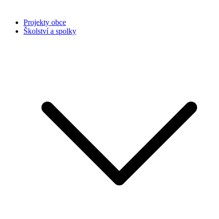
Projekty obce
Školství a spolky