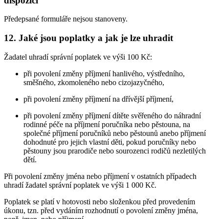
dispozici
Předepsané formuláře nejsou stanoveny.
12. Jaké jsou poplatky a jak je lze uhradit
Žadatel uhradí správní poplatek ve výši 100 Kč:
při povolení změny příjmení hanlivého, výstředního,
směšného, zkomoleného nebo cizojazyčného,
při povolení změny příjmení na dřívější příjmení,
při povolení změny příjmení dítěte svěřeného do náhradní
rodinné péče na příjmení poručníka nebo pěstouna, na
společné příjmení poručníků nebo pěstounů anebo příjmení
dohodnuté pro jejich vlastní děti, pokud poručníky nebo
pěstouny jsou prarodiče nebo sourozenci rodičů nezletilých
dětí.
Při povolení změny jména nebo příjmení v ostatních případech
uhradí žadatel správní poplatek ve výši 1 000 Kč.
Poplatek se platí v hotovosti nebo složenkou před provedením
úkonu, tzn. před vydáním rozhodnutí o povolení změny jména,