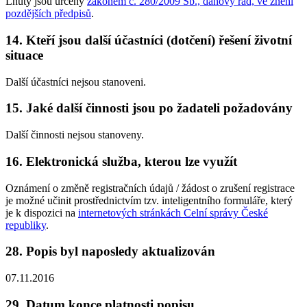
Lhůty jsou určeny
zákonem č. 280/2009 Sb., daňový řád, ve znění
pozdějších předpisů
.
14. Kteří jsou další účastníci (dotčení) řešení životní
situace
Další účastníci nejsou stanoveni.
15. Jaké další činnosti jsou po žadateli požadovány
Další činnosti nejsou stanoveny.
16. Elektronická služba, kterou lze využít
Oznámení o změně registračních údajů / žádost o zrušení registrace
je možné učinit prostřednictvím tzv. inteligentního formuláře, který
je k dispozici na
internetových stránkách Celní správy České
republiky
.
28. Popis byl naposledy aktualizován
07.11.2016
29. Datum konce platnosti popisu