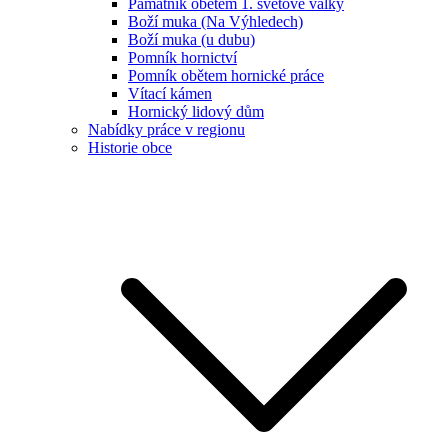
Památník obětem 1. světové války
Boží muka (Na Výhledech)
Boží muka (u dubu)
Pomník hornictví
Pomník obětem hornické práce
Vítací kámen
Hornický lidový dům
Nabídky práce v regionu
Historie obce