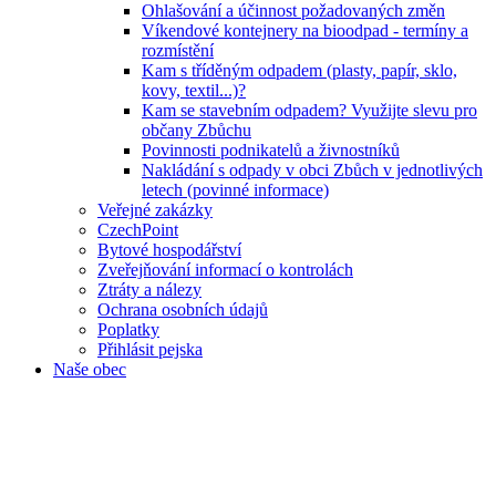
Ohlašování a účinnost požadovaných změn
Víkendové kontejnery na bioodpad - termíny a
rozmístění
Kam s tříděným odpadem (plasty, papír, sklo,
kovy, textil...)?
Kam se stavebním odpadem? Využijte slevu pro
občany Zbůchu
Povinnosti podnikatelů a živnostníků
Nakládání s odpady v obci Zbůch v jednotlivých
letech (povinné informace)
Veřejné zakázky
CzechPoint
Bytové hospodářství
Zveřejňování informací o kontrolách
Ztráty a nálezy
Ochrana osobních údajů
Poplatky
Přihlásit pejska
Naše obec