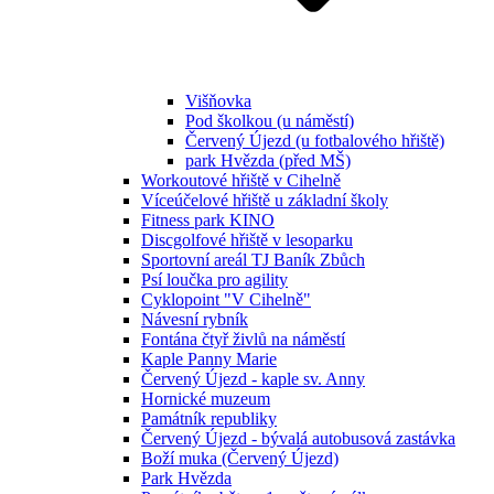
Višňovka
Pod školkou (u náměstí)
Červený Újezd (u fotbalového hřiště)
park Hvězda (před MŠ)
Workoutové hřiště v Cihelně
Víceúčelové hřiště u základní školy
Fitness park KINO
Discgolfové hřiště v lesoparku
Sportovní areál TJ Baník Zbůch
Psí loučka pro agility
Cyklopoint "V Cihelně"
Návesní rybník
Fontána čtyř živlů na náměstí
Kaple Panny Marie
Červený Újezd - kaple sv. Anny
Hornické muzeum
Památník republiky
Červený Újezd - bývalá autobusová zastávka
Boží muka (Červený Újezd)
Park Hvězda