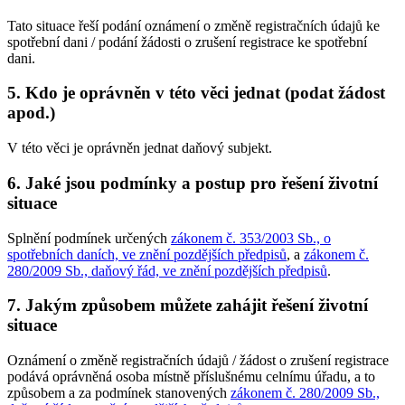
Tato situace řeší podání oznámení o změně registračních údajů ke
spotřební dani / podání žádosti o zrušení registrace ke spotřební
dani.
5. Kdo je oprávněn v této věci jednat (podat žádost
apod.)
V této věci je oprávněn jednat daňový subjekt.
6. Jaké jsou podmínky a postup pro řešení životní
situace
Splnění podmínek určených
zákonem č. 353/2003 Sb., o
spotřebních daních, ve znění pozdějších předpisů
, a
zákonem č.
280/2009 Sb., daňový řád, ve znění pozdějších předpisů
.
7. Jakým způsobem můžete zahájit řešení životní
situace
Oznámení o změně registračních údajů / žádost o zrušení registrace
podává oprávněná osoba místně příslušnému celnímu úřadu, a to
způsobem a za podmínek stanovených
zákonem č. 280/2009 Sb.,