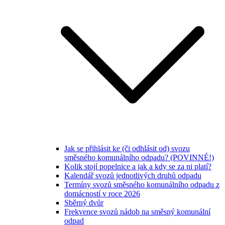
Jak se přihlásit ke (či odhlásit od) svozu
směsného komunálního odpadu? (POVINNÉ!)
Kolik stojí popelnice a jak a kdy se za ni platí?
Kalendář svozů jednotlivých druhů odpadu
Termíny svozů směsného komunálního odpadu z
domácností v roce 2026
Sběrný dvůr
Frekvence svozů nádob na směsný komunální
odpad