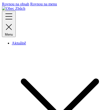
Rovnou na obsah
Rovnou na menu
Menu
Aktuálně