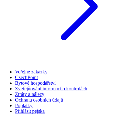
Veřejné zakázky
CzechPoint
Bytové hospodářství
Zveřejňování informací o kontrolách
Ztráty a nálezy
Ochrana osobních údajů
Poplatky
Přihlásit pejska