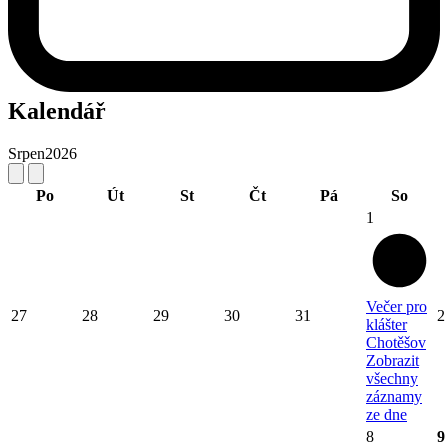
Kalendář
Srpen
2026
Po
Út
St
Čt
Pá
So
1
Večer pro
27
28
29
30
31
2
klášter
Chotěšov
Zobrazit
všechny
záznamy
ze dne
8
9