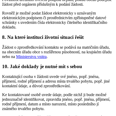
žádost před orgánem příslušným k podání žádosti.
Rovněž je možné podat žádost elektronicky s uznávaným
elektronickým podpisem či prostřednictvím zpřístupněné datové
schránky s uvedením čísla elektronicky čitelného identifikačního
dokladu.
8. Na které instituci životní situaci řešit
Žádost o zprostředkování kontaktu se podává na matričním úřadu,
na obecním úřadu obce s rozšířenou působností, na krajském úřadu
nebo na
Ministerstvu vnitra
.
10. Jaké doklady je nutné mít s sebou
Kontaktující osoba v žádosti uvede své jméno, popř. jména,
příjmení, rodné příjmení a adresu místa trvalého pobytu, popř. jiné
kontaktní údaje, a důvod zprostředkování.
Ke kontaktované osobě uvede údaje, podle nichž ji bude možné
jednoznačně identifikovat, zpravidla jméno, popř. jména, příjmení,
rodné příjmení, datum a místo narození, místo posledního jí
známého trvalého pobytu.