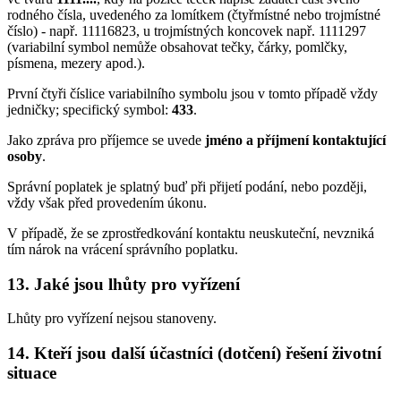
rodného čísla, uvedeného za lomítkem (čtyřmístné nebo trojmístné
číslo) - např. 11116823, u trojmístných koncovek např. 1111297
(variabilní symbol nemůže obsahovat tečky, čárky, pomlčky,
písmena, mezery apod.).
První čtyři číslice variabilního symbolu jsou v tomto případě vždy
jedničky; specifický symbol:
433
.
Jako zpráva pro příjemce se uvede
jméno a příjmení kontaktující
osoby
.
Správní poplatek je splatný buď při přijetí podání, nebo později,
vždy však před provedením úkonu.
V případě, že se zprostředkování kontaktu neuskuteční, nevzniká
tím nárok na vrácení správního poplatku.
13. Jaké jsou lhůty pro vyřízení
Lhůty pro vyřízení nejsou stanoveny.
14. Kteří jsou další účastníci (dotčení) řešení životní
situace