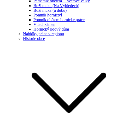
Památník obětem 1. světové války
Boží muka (Na Výhledech)
Boží muka (u dubu)
Pomník hornictví
Pomník obětem hornické práce
Vítací kámen
Hornický lidový dům
Nabídky práce v regionu
Historie obce