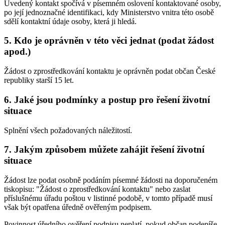
Uvedený kontakt spočívá v písemném oslovení kontaktované osoby,
po její jednoznačné identifikaci, kdy Ministerstvo vnitra této osobě
sdělí kontaktní údaje osoby, která ji hledá.
5. Kdo je oprávněn v této věci jednat (podat žádost
apod.)
Žádost o zprostředkování kontaktu je oprávněn podat občan České
republiky starší 15 let.
6. Jaké jsou podmínky a postup pro řešení životní
situace
Splnění všech požadovaných náležitostí.
7. Jakým způsobem můžete zahájit řešení životní
situace
Žádost lze podat osobně podáním písemné žádosti na doporučeném
tiskopisu: "Žádost o zprostředkování kontaktu" nebo zaslat
příslušnému úřadu poštou v listinné podobě, v tomto případě musí
však být opatřena úředně ověřeným podpisem.
Povinnost úředního ověření podpisu neplatí, pokud občan podepíše