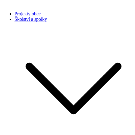
Projekty obce
Školství a spolky