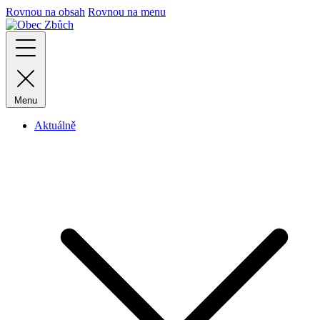
Rovnou na obsah
Rovnou na menu
Menu
Aktuálně