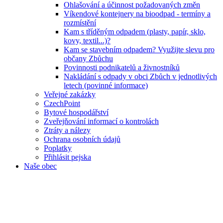
Ohlašování a účinnost požadovaných změn
Víkendové kontejnery na bioodpad - termíny a
rozmístění
Kam s tříděným odpadem (plasty, papír, sklo,
kovy, textil...)?
Kam se stavebním odpadem? Využijte slevu pro
občany Zbůchu
Povinnosti podnikatelů a živnostníků
Nakládání s odpady v obci Zbůch v jednotlivých
letech (povinné informace)
Veřejné zakázky
CzechPoint
Bytové hospodářství
Zveřejňování informací o kontrolách
Ztráty a nálezy
Ochrana osobních údajů
Poplatky
Přihlásit pejska
Naše obec