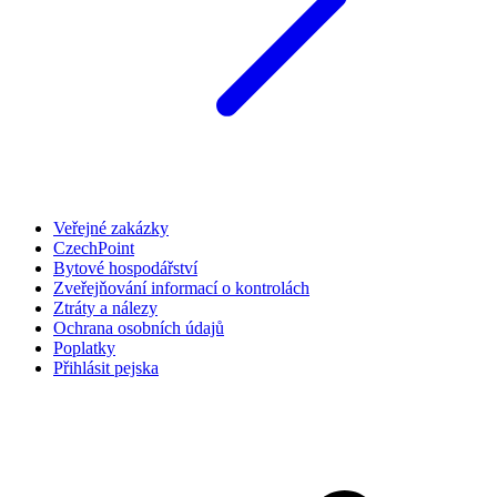
Veřejné zakázky
CzechPoint
Bytové hospodářství
Zveřejňování informací o kontrolách
Ztráty a nálezy
Ochrana osobních údajů
Poplatky
Přihlásit pejska