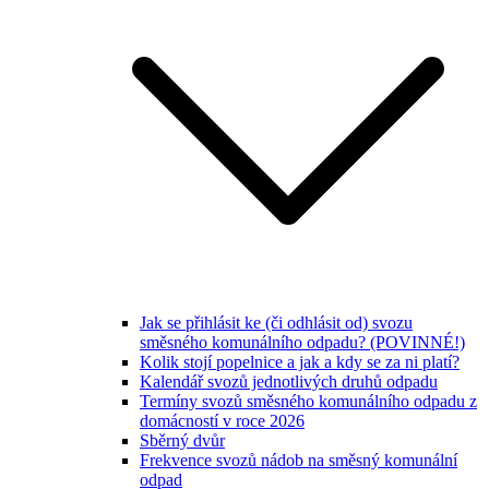
Jak se přihlásit ke (či odhlásit od) svozu
směsného komunálního odpadu? (POVINNÉ!)
Kolik stojí popelnice a jak a kdy se za ni platí?
Kalendář svozů jednotlivých druhů odpadu
Termíny svozů směsného komunálního odpadu z
domácností v roce 2026
Sběrný dvůr
Frekvence svozů nádob na směsný komunální
odpad