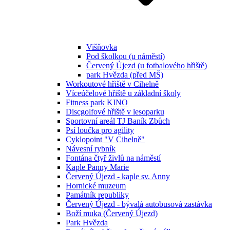
Višňovka
Pod školkou (u náměstí)
Červený Újezd (u fotbalového hřiště)
park Hvězda (před MŠ)
Workoutové hřiště v Cihelně
Víceúčelové hřiště u základní školy
Fitness park KINO
Discgolfové hřiště v lesoparku
Sportovní areál TJ Baník Zbůch
Psí loučka pro agility
Cyklopoint "V Cihelně"
Návesní rybník
Fontána čtyř živlů na náměstí
Kaple Panny Marie
Červený Újezd - kaple sv. Anny
Hornické muzeum
Památník republiky
Červený Újezd - bývalá autobusová zastávka
Boží muka (Červený Újezd)
Park Hvězda