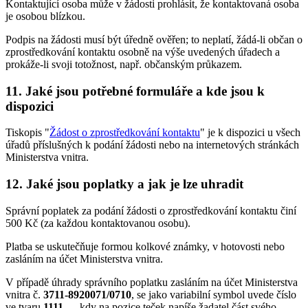
Kontaktující osoba může v žádosti prohlásit, že kontaktovaná osoba
je osobou blízkou.
Podpis na žádosti musí být úředně ověřen; to neplatí, žádá-li občan o
zprostředkování kontaktu osobně na výše uvedených úřadech a
prokáže-li svoji totožnost, např. občanským průkazem.
11. Jaké jsou potřebné formuláře a kde jsou k
dispozici
Tiskopis "
Žádost o zprostředkování kontaktu
" je k dispozici u všech
úřadů příslušných k podání žádosti nebo na internetových stránkách
Ministerstva vnitra.
12. Jaké jsou poplatky a jak je lze uhradit
Správní poplatek za podání žádosti o zprostředkování kontaktu činí
500 Kč (za každou kontaktovanou osobu).
Platba se uskutečňuje formou kolkové známky, v hotovosti nebo
zasláním na účet Ministerstva vnitra.
V případě úhrady správního poplatku zasláním na účet Ministerstva
vnitra č.
3711-8920071/0710
, se jako variabilní symbol uvede číslo
ve tvaru
1111....
, kdy na pozice teček napíše žadatel část svého