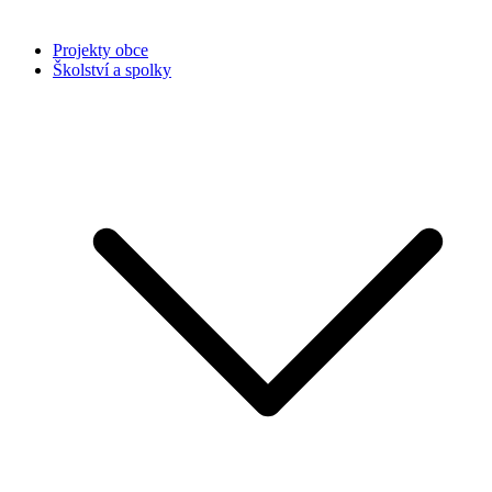
Projekty obce
Školství a spolky