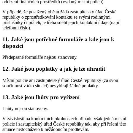
odcizení finančních prostředků (vydaný místní policií).
V případě, že postižený občan žádá zastupitelský úřad České
republiky o zprostředkování kontaktu se svými rodinnými
příslušníky či přáteli, je třeba sdělit jejich kontaktní údaje (např.
telefonní číslo).
11. Jaké jsou potřebné formuláře a kde jsou k
dispozici
Předepsané formuláře nejsou stanoveny.
12. Jaké jsou poplatky a jak je lze uhradit
Místní policie ani zastupitelský úřad České republiky (za svou
součinnost v této situaci) nevybírají žádné poplatky.
13. Jaké jsou lhůty pro vyřízení
Lhůty nejsou stanoveny.
V závislosti na konkrétních okolnostech případu však jedná místní
policie i zastupitelský úřad České republiky tak, aby při řešení této
situace nedocházelo k nežádoucím prodlevám.