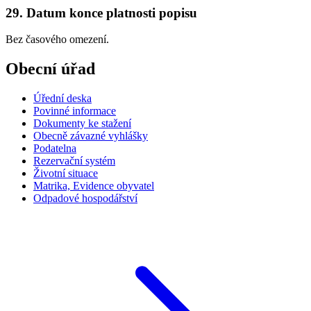
29. Datum konce platnosti popisu
Bez časového omezení.
Obecní úřad
Úřední deska
Povinné informace
Dokumenty ke stažení
Obecně závazné vyhlášky
Podatelna
Rezervační systém
Životní situace
Matrika, Evidence obyvatel
Odpadové hospodářství