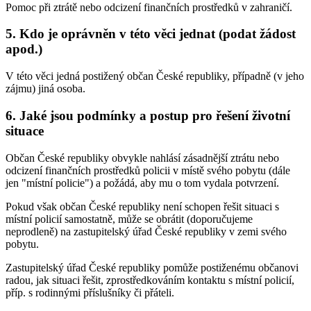
Pomoc při ztrátě nebo odcizení finančních prostředků v zahraničí.
5. Kdo je oprávněn v této věci jednat (podat žádost
apod.)
V této věci jedná postižený občan České republiky, případně (v jeho
zájmu) jiná osoba.
6. Jaké jsou podmínky a postup pro řešení životní
situace
Občan České republiky obvykle nahlásí zásadnější ztrátu nebo
odcizení finančních prostředků policii v místě svého pobytu (dále
jen "místní policie") a požádá, aby mu o tom vydala potvrzení.
Pokud však občan České republiky není schopen řešit situaci s
místní policií samostatně, může se obrátit (doporučujeme
neprodleně) na zastupitelský úřad České republiky v zemi svého
pobytu.
Zastupitelský úřad České republiky pomůže postiženému občanovi
radou, jak situaci řešit, zprostředkováním kontaktu s místní policií,
příp. s rodinnými příslušníky či přáteli.