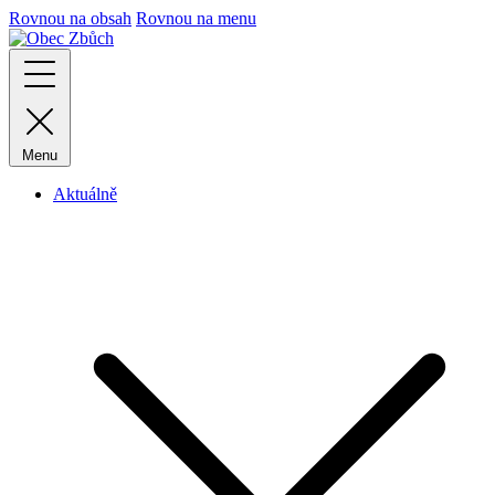
Rovnou na obsah
Rovnou na menu
Menu
Aktuálně