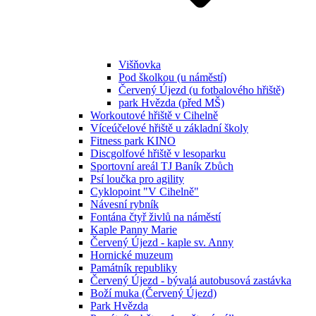
Višňovka
Pod školkou (u náměstí)
Červený Újezd (u fotbalového hřiště)
park Hvězda (před MŠ)
Workoutové hřiště v Cihelně
Víceúčelové hřiště u základní školy
Fitness park KINO
Discgolfové hřiště v lesoparku
Sportovní areál TJ Baník Zbůch
Psí loučka pro agility
Cyklopoint "V Cihelně"
Návesní rybník
Fontána čtyř živlů na náměstí
Kaple Panny Marie
Červený Újezd - kaple sv. Anny
Hornické muzeum
Památník republiky
Červený Újezd - bývalá autobusová zastávka
Boží muka (Červený Újezd)
Park Hvězda