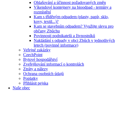
Ohlašování a účinnost požadovaných změn
Víkendové kontejnery na bioodpad - termíny a
rozmístění
Kam s tříděným odpadem (plasty, papír, sklo,
kovy, textil...)?
Kam se stavebním odpadem? Využijte slevu pro
občany Zbůchu
Povinnosti podnikatelů a živnostníků
Nakládání s odpady v obci Zbůch v jednotlivých
letech (povinné informace)
Veřejné zakázky
CzechPoint
Bytové hospodářství
Zveřejňování informací o kontrolách
Ztráty a nálezy
Ochrana osobních údajů
Poplatky
Přihlásit pejska
Naše obec