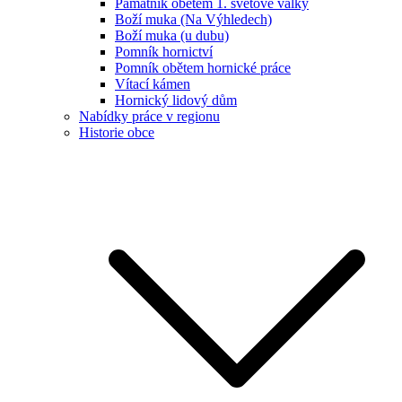
Památník obětem 1. světové války
Boží muka (Na Výhledech)
Boží muka (u dubu)
Pomník hornictví
Pomník obětem hornické práce
Vítací kámen
Hornický lidový dům
Nabídky práce v regionu
Historie obce