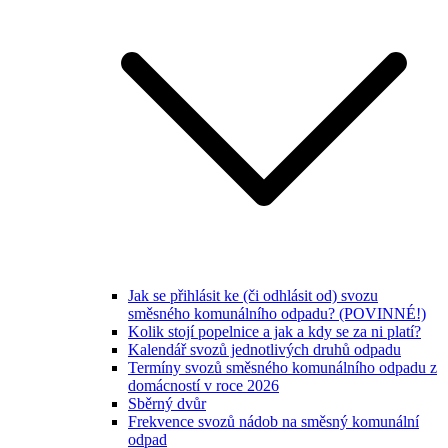
Jak se přihlásit ke (či odhlásit od) svozu
směsného komunálního odpadu? (POVINNÉ!)
Kolik stojí popelnice a jak a kdy se za ni platí?
Kalendář svozů jednotlivých druhů odpadu
Termíny svozů směsného komunálního odpadu z
domácností v roce 2026
Sběrný dvůr
Frekvence svozů nádob na směsný komunální
odpad