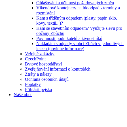
Ohlašování a účinnost požadovaných změn
Víkendové kontejnery na bioodpad - termíny a
rozmístění
Kam s tříděným odpadem (plasty, papír, sklo,
kovy, textil...)?
Kam se stavebním odpadem? Využijte slevu pro
občany Zbůchu
Povinnosti podnikatelů a živnostníků
Nakládání s odpady v obci Zbůch v jednotlivých
letech (povinné informace)
Veřejné zakázky
CzechPoint
Bytové hospodářství
Zveřejňování informací o kontrolách
Ztráty a nálezy
Ochrana osobních údajů
Poplatky
Přihlásit pejska
Naše obec