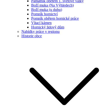
Památník obětem 1. světové války
Boží muka (Na Výhledech)
Boží muka (u dubu)
Pomník hornictví
Pomník obětem hornické práce
Vítací kámen
Hornický lidový dům
Nabídky práce v regionu
Historie obce