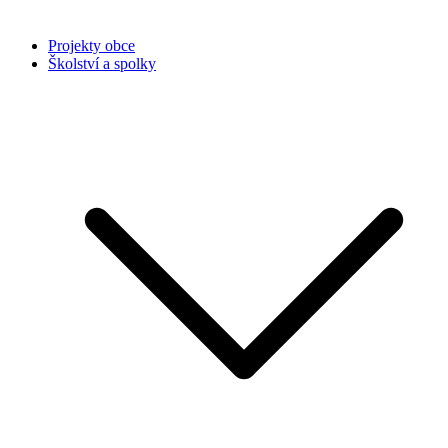
Projekty obce
Školství a spolky