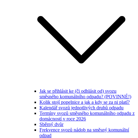
Jak se přihlásit ke (či odhlásit od) svozu
směsného komunálního odpadu? (POVINNÉ!)
Kolik stojí popelnice a jak a kdy se za ni platí?
Kalendář svozů jednotlivých druhů odpadu
Termíny svozů směsného komunálního odpadu z
domácností v roce 2026
Sběrný dvůr
Frekvence svozů nádob na směsný komunální
odpad