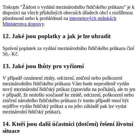
Tiskopis "Žádost o vydání mezinárodního řidičského průkazu" je k
dispozici na všech příslušných obecních úřadech obcí s rozšířenou
působností nebo k prohlédnutí na
internetových stránkách
Ministerstva dopravy
.
12. Jaké jsou poplatky a jak je lze uhradit
Správní poplatek za vydání mezinárodního řidičského průkazu činí
50,- Kč.
13. Jaké jsou lhůty pro vyřízení
V případě oznámení ztráty, odcizení, zničení nebo poškození
mezinárodního řidičského průkazu Vám bude neprodleně vydán
nový mezinárodní řidičský průkaz (zpravidla na počkání), ale to jen
v případě, že nedošlo současně ke ztrátě, odcizení, poškození nebo
zničení národního řidičského průkazu (v tomto případě musí být
nejdříve vydán řidičský průkaz a na jeho základě pak lze vydat
mezinárodní řidičský průkaz).
14. Kteří jsou další účastníci (dotčení) řešení životní
situace