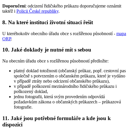
Doporučení
: odcizení řidičského průkazu doporučujeme oznámit
taktéž i
Policii České republiky
.
8. Na které instituci životní situaci řešit
U kteréhokoliv obecního úřadu obce s rozšířenou působností -
mapa
ORP
.
10. Jaké doklady je nutné mít s sebou
Na obecním úřadu obce s rozšířenou působností předložte:
platný doklad totožnosti (občanský průkaz, popř. cestovní pas
společně s potvrzením o občanském průkazu, které je vydáno
v případě ztráty nebo odcizení občanského průkazu),
v případě poškození mezinárodního řidičského průkazu i
poškozený doklad,
jednu fotografii, která svým provedením odpovídá
požadavkům zákona o občanských průkazech – průkazová
fotografie.
11. Jaké jsou potřebné formuláře a kde jsou k
dispozici