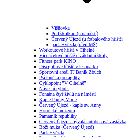
Višňovka
Pod školkou (u náměstí)
Červený Újezd (u fotbalového hřiště)
park Hvězda (před MŠ)
Workoutové hřiště v Cihelně
Víceúčelové hřiště u základní školy
Fitness park KINO
Discgolfové hřiště v lesoparku
Sportovní areál TJ Baník Zbůch
Psí loučka pro agility
Cyklopoint "V Cihelně"
Návesní rybník
Fontána čtyř živlů na náměstí
Kaple Panny Marie
Červený Újezd - kaple sv. Anny
Hornické muzeum
Památník republiky
Červený Újezd - bývalá autobusová zastávka
Boží muka (Červený Újezd)
Park Hvězda