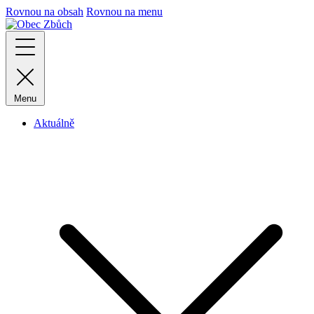
Rovnou na obsah
Rovnou na menu
Menu
Aktuálně