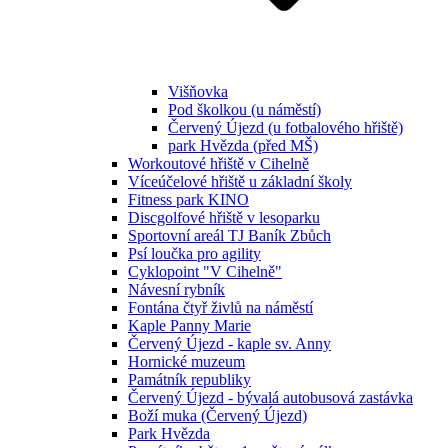
Višňovka
Pod školkou (u náměstí)
Červený Újezd (u fotbalového hřiště)
park Hvězda (před MŠ)
Workoutové hřiště v Cihelně
Víceúčelové hřiště u základní školy
Fitness park KINO
Discgolfové hřiště v lesoparku
Sportovní areál TJ Baník Zbůch
Psí loučka pro agility
Cyklopoint "V Cihelně"
Návesní rybník
Fontána čtyř živlů na náměstí
Kaple Panny Marie
Červený Újezd - kaple sv. Anny
Hornické muzeum
Památník republiky
Červený Újezd - bývalá autobusová zastávka
Boží muka (Červený Újezd)
Park Hvězda