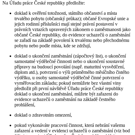
Na Úřadu práce České republiky předložte:
doklad k ověření totožnosti, státního občanství a místa
trvalého pobytu (občanský průkaz); občané Evropské unie a
jejich rodinní příslušníci mají stejné právní postavení v
právních vztazích upravených zákonem o zaměstnanosti jako
občané České republiky, do evidence uchazečů o zaměstnání
se zařadí na základě povolení k trvalému nebo přechodnému
pobytu nebo podle místa, kde se zdržují,
doklad o ukončení zaměstnání (zápočtový list), o ukončení
samostatné výdělečné činnosti nebo o ukončení soustavné
přípravy na budoucí povolání (např. maturitní vysvědčení,
diplom atd.), potvrzení o výši průměrného měsíčního čistého
výdělku, u osoby samostatně výdělečně činné potvrzení o
vyměřovacím základu; pokud nemůžete bez vlastní viny
předložit při první návštěvě Úřadu práce České republiky
doklad o ukončení zaměstnání, můžete být zařazeni do
evidence uchazečů o zaměstnání na základě čestného
prohlášení,
doklad o zdravotním omezení,
pokud vykonáváte pracovní činnost, která nebrání vašemu
zařazení a vedení v evidenci uchazečů o zaměstnání (viz bod