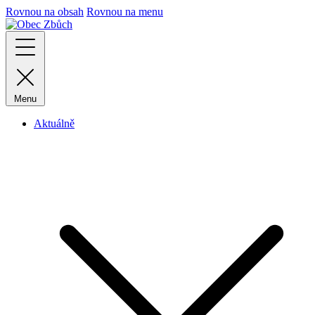
Rovnou na obsah
Rovnou na menu
Menu
Aktuálně