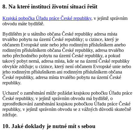
8. Na které instituci životní situaci řešit
Krajská pobočka Úřadu práce České republiky
, v jejímž správním
obvodu máte bydliště.
Bydlištěm je u státního občana České republiky adresa místa
trvalého pobytu na území České republiky; u cizince, který je
občanem Evropské unie nebo jeho rodinným příslušníkem anebo
rodinným příslušníkem občana České republiky, adresa trvalého
nebo přechodného pobytu na území České republiky, a pokud
takový pobyt nemá, adresa místa, kde se na území České republiky
obvykle zdržuje; u cizince, který není občanem Evropské unie nebo
jeho rodinným příslušníkem ani rodinným příslušníkem občana
České republiky, adresa místa trvalého pobytu na území České
republiky.
Uchazeč o zaměstnání může požádat krajskou pobočku Úřadu práce
České republiky, v jejímž správním obvodu má bydliště, o
zprostředkování zaměstnání krajskou pobočkou Úřadu práce České
republiky, v jejímž správním obvodu se z vážných důvodů skutečně
zdržuje.
10. Jaké doklady je nutné mít s sebou