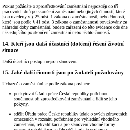
Pokud požádáte o zprostředkování zaměstnání nejpozději do tří
pracovních dnů po skončení zaměstnání nebo jiných činností, které
jsou uvedeny v § 25 odst. 1 zákona o zaměstnanosti, nebo činností,
které jsou podle § 41 odst. 3 zákona o zaměstnanosti považovány za
náhradní doby zaměstnání, budete zařazeni do této evidence ode dne
následujícího po skončení zaměstnání nebo těchto činností.
14. Kteří jsou další účastníci (dotčení) řešení životní
situace
Další účastníci postupu nejsou stanoveni.
15. Jaké další činnosti jsou po žadateli požadovány
Uchazeč o zaměstnání je podle zákona povinen:
poskytovat Úřadu práce České republiky potřebnou
součinnost při zprostředkování zaměstnání a řídit se jeho
pokyny,
sdělit Úřadu práce České republiky údaje o svých zdravotních
omezeních v rozsahu potřebném pro vyhledání vhodného
zaměstnání, rekvalifikaci a pro stanovení vhodné formy
pracovní rehabilitace, a dále sdělit, zda je osobou se