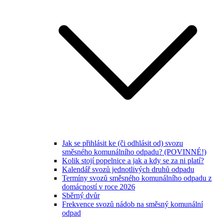
Jak se přihlásit ke (či odhlásit od) svozu
směsného komunálního odpadu? (POVINNÉ!)
Kolik stojí popelnice a jak a kdy se za ni platí?
Kalendář svozů jednotlivých druhů odpadu
Termíny svozů směsného komunálního odpadu z
domácností v roce 2026
Sběrný dvůr
Frekvence svozů nádob na směsný komunální
odpad