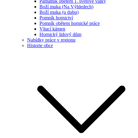
Památník obětem 1. světové války
Boží muka (Na Výhledech)
Boží muka (u dubu)
Pomník hornictví
Pomník obětem hornické práce
Vítací kámen
Hornický lidový dům
Nabídky práce v regionu
Historie obce