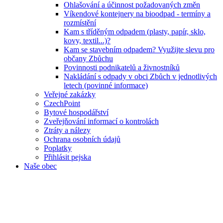
Ohlašování a účinnost požadovaných změn
Víkendové kontejnery na bioodpad - termíny a
rozmístění
Kam s tříděným odpadem (plasty, papír, sklo,
kovy, textil...)?
Kam se stavebním odpadem? Využijte slevu pro
občany Zbůchu
Povinnosti podnikatelů a živnostníků
Nakládání s odpady v obci Zbůch v jednotlivých
letech (povinné informace)
Veřejné zakázky
CzechPoint
Bytové hospodářství
Zveřejňování informací o kontrolách
Ztráty a nálezy
Ochrana osobních údajů
Poplatky
Přihlásit pejska
Naše obec