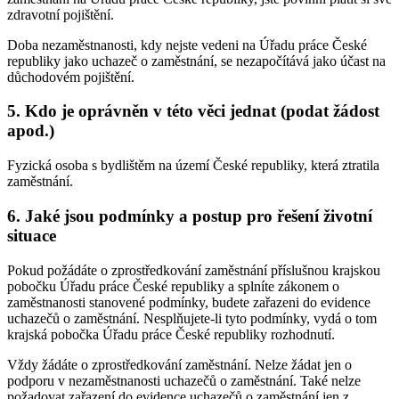
zdravotní pojištění.
Doba nezaměstnanosti, kdy nejste vedeni na Úřadu práce České
republiky jako uchazeč o zaměstnání, se nezapočítává jako účast na
důchodovém pojištění.
5. Kdo je oprávněn v této věci jednat (podat žádost
apod.)
Fyzická osoba s bydlištěm na území České republiky, která ztratila
zaměstnání.
6. Jaké jsou podmínky a postup pro řešení životní
situace
Pokud požádáte o zprostředkování zaměstnání příslušnou krajskou
pobočku Úřadu práce České republiky a splníte zákonem o
zaměstnanosti stanovené podmínky, budete zařazeni do evidence
uchazečů o zaměstnání. Nesplňujete-li tyto podmínky, vydá o tom
krajská pobočka Úřadu práce České republiky rozhodnutí.
Vždy žádáte o zprostředkování zaměstnání. Nelze žádat jen o
podporu v nezaměstnanosti uchazečů o zaměstnání. Také nelze
požadovat zařazení do evidence uchazečů o zaměstnání jen z