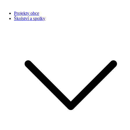
Projekty obce
Školství a spolky