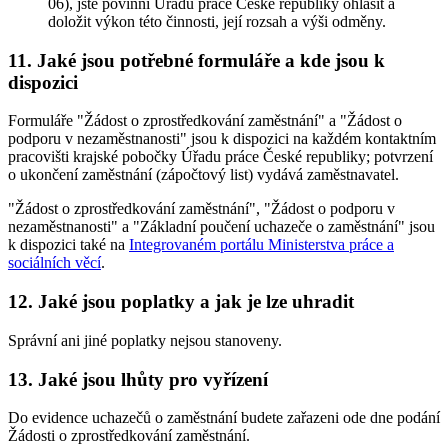
06), jste povinni Úřadu práce České republiky ohlásit a
doložit výkon této činnosti, její rozsah a výši odměny.
11. Jaké jsou potřebné formuláře a kde jsou k
dispozici
Formuláře "Žádost o zprostředkování zaměstnání" a "Žádost o
podporu v nezaměstnanosti" jsou k dispozici na každém kontaktním
pracovišti krajské pobočky Úřadu práce České republiky; potvrzení
o ukončení zaměstnání (zápočtový list) vydává zaměstnavatel.
"Žádost o zprostředkování zaměstnání", "Žádost o podporu v
nezaměstnanosti" a "Základní poučení uchazeče o zaměstnání" jsou
k dispozici také na
Integrovaném portálu Ministerstva práce a
sociálních věcí
.
12. Jaké jsou poplatky a jak je lze uhradit
Správní ani jiné poplatky nejsou stanoveny.
13. Jaké jsou lhůty pro vyřízení
Do evidence uchazečů o zaměstnání budete zařazeni ode dne podání
Žádosti o zprostředkování zaměstnání.