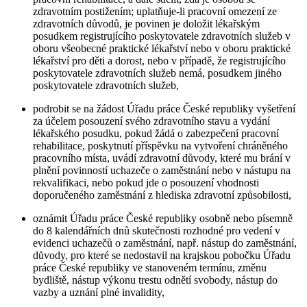
zdravotním postižením; uplatňuje-li pracovní omezení ze
zdravotních důvodů, je povinen je doložit lékařským
posudkem registrujícího poskytovatele zdravotních služeb v
oboru všeobecné praktické lékařství nebo v oboru praktické
lékařství pro děti a dorost, nebo v případě, že registrujícího
poskytovatele zdravotních služeb nemá, posudkem jiného
poskytovatele zdravotních služeb,
podrobit se na žádost Úřadu práce České republiky vyšetření
za účelem posouzení svého zdravotního stavu a vydání
lékařského posudku, pokud žádá o zabezpečení pracovní
rehabilitace, poskytnutí příspěvku na vytvoření chráněného
pracovního místa, uvádí zdravotní důvody, které mu brání v
plnění povinností uchazeče o zaměstnání nebo v nástupu na
rekvalifikaci, nebo pokud jde o posouzení vhodnosti
doporučeného zaměstnání z hlediska zdravotní způsobilosti,
oznámit Úřadu práce České republiky osobně nebo písemně
do 8 kalendářních dnů skutečnosti rozhodné pro vedení v
evidenci uchazečů o zaměstnání, např. nástup do zaměstnání,
důvody, pro které se nedostavil na krajskou pobočku Úřadu
práce České republiky ve stanoveném termínu, změnu
bydliště, nástup výkonu trestu odnětí svobody, nástup do
vazby a uznání plné invalidity,