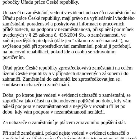
pobočky Úřadu práce České republiky.
Uchazeči o zaměstnání, vedeni v evidenci uchazečů o zaměstnání na
Úřadu práce České republiky, mají právo na vyhledávání vhodného
zaměstnání, poradenství a poskytování informací o pracovních
příležitostech, na podporu v nezaměstnanosti, při splnění podmínek
uvedených v § 25 zákona č. 435/2004 Sb., o zaměstnanosti, ve
znění pozdějších předpisů (dále jen "zákon o zaměstnanosti"), na
zvýšenou péči při zprostředkování zaměstnání, pokud ji potřebují,
na pracovní rehabilitaci, pokud jde o osobu se zdravotním
postižením.
Úřad práce České republiky zprostředkovává zaměstnání na celém
území České republiky a v případech stanovených zákonem i do
zahraničí. Zaměstnání do zahraničí lze zprostředkovat jen se
souhlasem uchazeče o zaměstnání.
Doba, po kterou jste vedeni v evidenci uchazečů o zaměstnání, se
započítává jako účast na důchodovém pojištění po dobu, kdy vám
náleží podpora v nezaměstnanosti a nejvýše v rozsahu tří let po
dobu, kdy vám podpora v nezaměstnanosti nenáleží.
Za uchazeče o zaměstnání je plátcem zdravotního pojištění stát.
Při ztrátě zaměstnání, pokud nejste vedeni v evidenci uchazečů o
zaměstnání na Úřadu práce České republiky, jste povinni platit si své