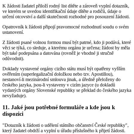
K žádosti žadatel přiloží rodný list dítěte a zároveň vyplní dotazník,
ve kterém se uvedou identifikační údaje dítěte a rodičů, údaje o
určení otcovství a další skutečnosti rozhodné pro posouzení žádosti.
Opatrovník k žádosti připojí pravomocné rozhodnutí soudu o svém
ustanovení.
Z žádosti psané volnou formou musí být patrné, kdo ji podává, které
věci se týká, co sleduje, a kterému orgánu je určena; žádost by měla
být také podepsána a datována (rovněž je vhodné ji stručně
odůvodnit).
Doklady vystavené orgány cizího státu musí být opatřeny vyšším
ověřením (superlegalizační doložkou nebo tzv. Apostillou),
nestanoví-li mezinárodní smlouva jinak, a úředně přeloženy do
českého jazyka, jsou-li vystaveny v cizím jazyce (u dokladů
vydaných orgány Slovenské republiky se překlad do českého jazyka
nevyžaduje).
11. Jaké jsou potřebné formuláře a kde jsou k
dispozici
"Dotazník k žádosti o udělení státního občanství České republiky",
který žadatel obdrží a vyplní u úřadu příslušného k přijetí žádosti.