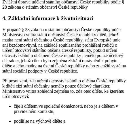
Zvláštní úprava udělení státního občanství České republiky podle §
28 zákona o státním občanství České republiky
4. Základní informace k životní situaci
V případě § 28 zákona o státním občanství České republiky udělí
Ministerstvo vnitra státní občanství České republiky dítěti, jehož
matka není státní občankou České republiky, státu Evropské unie
ani bezdomovkyní, na základě souhlasného prohlášení rodičů o
určení otcovství státního občana České republiky, pokud určení
otcovství státním občanem České republiky nemělo pouze účelový
charakter, jehož cílem bylo zejména získání oprávnění k pobytu
dítěte a jeho matky na území České republiky nebo zneužití systému
státní sociální podpory v České republice.
Při posouzení, zda určení otcovství státního občana České republiky
k dítěti cizí státní občanky nemělo pouze účelový charakter,
Ministerstvo vnitra zohlední zejména to, zda otec dítěte, ke kterému
určil otcovství:
žije s dítětem ve společné domácnosti, nebo je s dítětem v
pravidelném kontaktu,
podílí se na výchově dítěte a