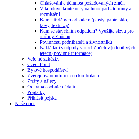
Ohlašování a účinnost požadovaných změn
Víkendové kontejnery na bioodpad - termíny a
rozmístění
Kam s tříděným odpadem (plasty, papír, sklo,
kovy, textil...)?
Kam se stavebním odpadem? Využijte slevu pro
občany Zbůchu
Povinnosti podnikatelů a živnostníků
Nakládání s odpady v obci Zbůch v jednotlivých
letech (povinné informace)
Veřejné zakázky
CzechPoint
Bytové hospodářství
Zveřejňování informací o kontrolách
Ztráty a nálezy
Ochrana osobních údajů
Poplatky
Přihlásit pejska
Naše obec