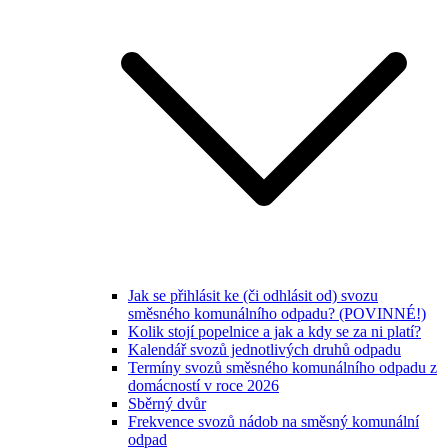
Jak se přihlásit ke (či odhlásit od) svozu
směsného komunálního odpadu? (POVINNÉ!)
Kolik stojí popelnice a jak a kdy se za ni platí?
Kalendář svozů jednotlivých druhů odpadu
Termíny svozů směsného komunálního odpadu z
domácností v roce 2026
Sběrný dvůr
Frekvence svozů nádob na směsný komunální
odpad