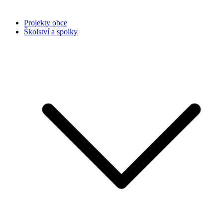
Projekty obce
Školství a spolky