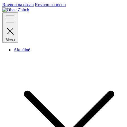
Rovnou na obsah
Rovnou na menu
Menu
Aktuálně