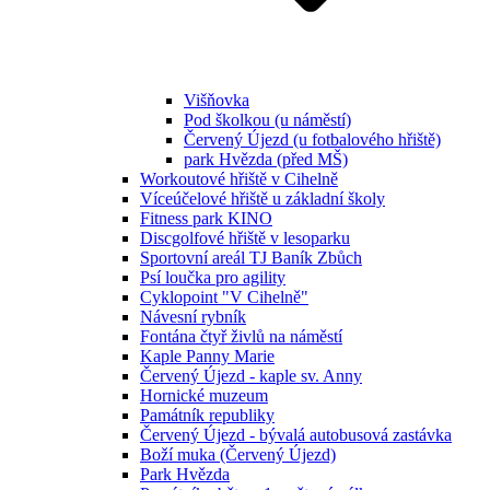
Višňovka
Pod školkou (u náměstí)
Červený Újezd (u fotbalového hřiště)
park Hvězda (před MŠ)
Workoutové hřiště v Cihelně
Víceúčelové hřiště u základní školy
Fitness park KINO
Discgolfové hřiště v lesoparku
Sportovní areál TJ Baník Zbůch
Psí loučka pro agility
Cyklopoint "V Cihelně"
Návesní rybník
Fontána čtyř živlů na náměstí
Kaple Panny Marie
Červený Újezd - kaple sv. Anny
Hornické muzeum
Památník republiky
Červený Újezd - bývalá autobusová zastávka
Boží muka (Červený Újezd)
Park Hvězda