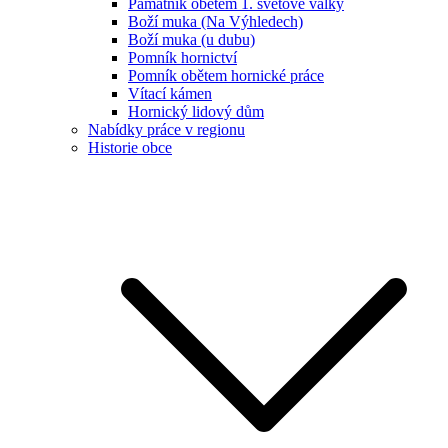
Památník obětem 1. světové války
Boží muka (Na Výhledech)
Boží muka (u dubu)
Pomník hornictví
Pomník obětem hornické práce
Vítací kámen
Hornický lidový dům
Nabídky práce v regionu
Historie obce