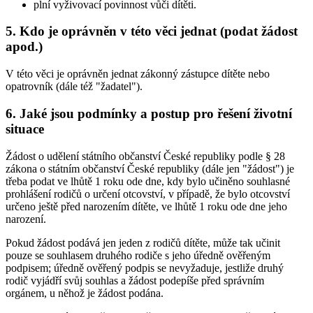
plní vyživovací povinnost vůči dítěti.
5. Kdo je oprávněn v této věci jednat (podat žádost
apod.)
V této věci je oprávněn jednat zákonný zástupce dítěte nebo
opatrovník (dále též "žadatel").
6. Jaké jsou podmínky a postup pro řešení životní
situace
Žádost o udělení státního občanství České republiky podle § 28
zákona o státním občanství České republiky (dále jen "žádost") je
třeba podat ve lhůtě 1 roku ode dne, kdy bylo učiněno souhlasné
prohlášení rodičů o určení otcovství, v případě, že bylo otcovství
určeno ještě před narozením dítěte, ve lhůtě 1 roku ode dne jeho
narození.
Pokud žádost podává jen jeden z rodičů dítěte, může tak učinit
pouze se souhlasem druhého rodiče s jeho úředně ověřeným
podpisem; úředně ověřený podpis se nevyžaduje, jestliže druhý
rodič vyjádří svůj souhlas a žádost podepíše před správním
orgánem, u něhož je žádost podána.