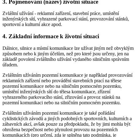
3. Pojmenování (název) životní situace
Zvláštní užívání - reklamní zařízení, stavební práce, umístění
inženýrských sítí, vyhrazené parkovací stání, provozování stánků,
sportovní a kulturní akce apod.
4. Základní informace k životní situaci
Dálnice, silnice a místní komunikace lze užívat jiným než obvyklým
způsobem nebo k jiným účelům, než pro které jsou určeny, jen na
základě povolení zvláštního užívání vydaného silničním správním
úřadem.
Zvláštním užíváním pozemní komunikace je například provozování
reklamních zařízení nebo provádění stavebních prací na tělese
pozemní komunikace nebo na silničním pomocném pozemku,
umístění inženýrských sítí do tělesa komunikace, zřízení
vyhrazeného parkovacího stání, zřizování a provoz stánků na
pozemní komunikaci nebo na silničním pomocném pozemku.
Zvláštním užíváním pozemní komunikace je také pořádání
cyklistických závodů a jiných podobných sportovních, kulturních a
zábavních akcí, avšak pouze za předpokladu, že by jimi mohla být
ohrožena bezpečnost nebo plynulost provozu na pozemních
komunikacích (pro určení, zda je splněna tato podmínka, je