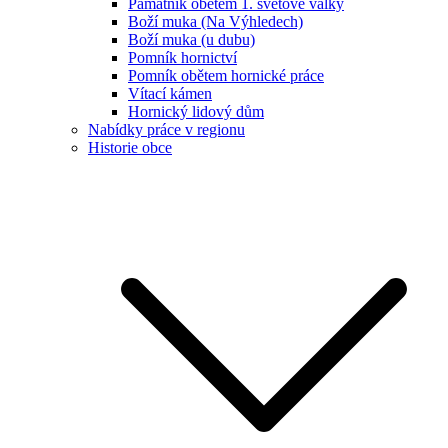
Památník obětem 1. světové války
Boží muka (Na Výhledech)
Boží muka (u dubu)
Pomník hornictví
Pomník obětem hornické práce
Vítací kámen
Hornický lidový dům
Nabídky práce v regionu
Historie obce