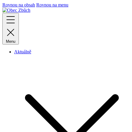
Rovnou na obsah
Rovnou na menu
Menu
Aktuálně