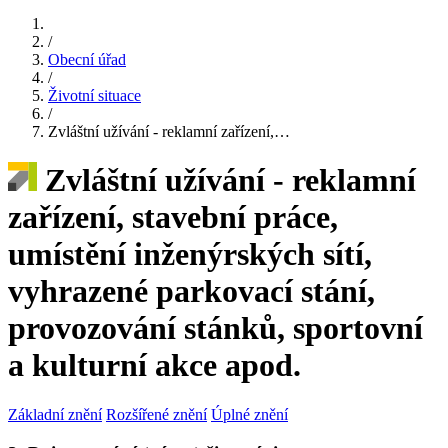
/
Obecní úřad
/
Životní situace
/
Zvláštní užívání - reklamní zařízení,…
Zvláštní užívání - reklamní
zařízení, stavební práce,
umístění inženýrských sítí,
vyhrazené parkovací stání,
provozování stánků, sportovní
a kulturní akce apod.
Základní znění
Rozšířené znění
Úplné znění