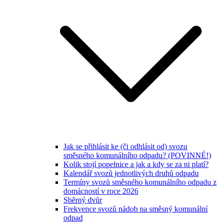
Jak se přihlásit ke (či odhlásit od) svozu
směsného komunálního odpadu? (POVINNÉ!)
Kolik stojí popelnice a jak a kdy se za ni platí?
Kalendář svozů jednotlivých druhů odpadu
Termíny svozů směsného komunálního odpadu z
domácností v roce 2026
Sběrný dvůr
Frekvence svozů nádob na směsný komunální
odpad