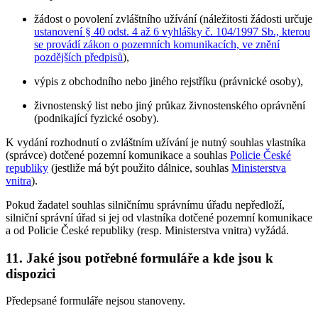
žádost o povolení zvláštního užívání (náležitosti žádosti určuje
ustanovení § 40 odst. 4 až 6 vyhlášky č. 104/1997 Sb., kterou
se provádí zákon o pozemních komunikacích, ve znění
pozdějších předpisů
),
výpis z obchodního nebo jiného rejstříku (právnické osoby),
živnostenský list nebo jiný průkaz živnostenského oprávnění
(podnikající fyzické osoby).
K vydání rozhodnutí o zvláštním užívání je nutný souhlas vlastníka
(správce) dotčené pozemní komunikace a souhlas
Policie České
republiky
(jestliže má být použito dálnice, souhlas
Ministerstva
vnitra
).
Pokud žadatel souhlas silničnímu správnímu úřadu nepředloží,
silniční správní úřad si jej od vlastníka dotčené pozemní komunikace
a od Policie České republiky (resp. Ministerstva vnitra) vyžádá.
11. Jaké jsou potřebné formuláře a kde jsou k
dispozici
Předepsané formuláře nejsou stanoveny.