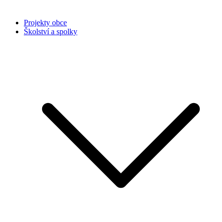
Projekty obce
Školství a spolky