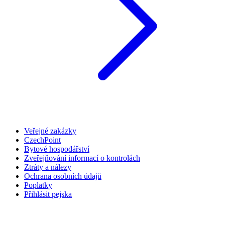
Veřejné zakázky
CzechPoint
Bytové hospodářství
Zveřejňování informací o kontrolách
Ztráty a nálezy
Ochrana osobních údajů
Poplatky
Přihlásit pejska