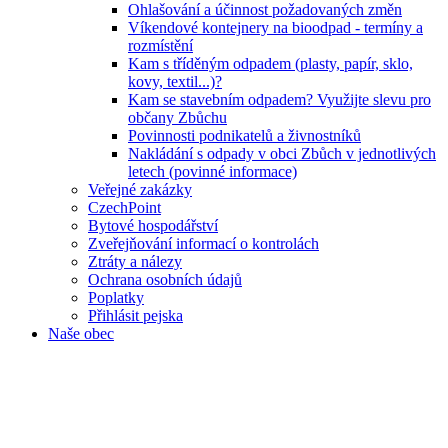
Ohlašování a účinnost požadovaných změn
Víkendové kontejnery na bioodpad - termíny a
rozmístění
Kam s tříděným odpadem (plasty, papír, sklo,
kovy, textil...)?
Kam se stavebním odpadem? Využijte slevu pro
občany Zbůchu
Povinnosti podnikatelů a živnostníků
Nakládání s odpady v obci Zbůch v jednotlivých
letech (povinné informace)
Veřejné zakázky
CzechPoint
Bytové hospodářství
Zveřejňování informací o kontrolách
Ztráty a nálezy
Ochrana osobních údajů
Poplatky
Přihlásit pejska
Naše obec