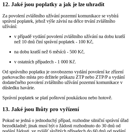
12. Jaké jsou poplatky a jak je lze uhradit
Za povolení zvláštního užívání pozemní komunikace se vybírá
správní poplatek, jehož výše závisí na délce trvání zvláštního
užívání:
v případě vydání povolení zvláštního užívání na dobu kratší
než 10 dnů činí správní poplatek - 100 Kč,
na dobu kratší než 6 měsíců - 500 Kč,
v ostatních případech - 1 000 Kč.
Od správního poplatku je osvobozeno vydání povolení ke zřízení
parkovacího místa pro držitele průkazu ZTP nebo ZTP/P a vydání
dodatečného povolení zvláštního užívání pozemní komunikace v
důsledku havárie.
Správní poplatek se platí poštovní poukázkou nebo hotově.
13. Jaké jsou lhůty pro vyřízení
Pokud se jedná o jednoduchý případ, rozhodne silniční správní úřad
bezodkladně; jinak musí být o žádosti rozhodnuto do 30 dnů od
podání žádosti, ve zvlášť složitých případech do 60 dnů od podání