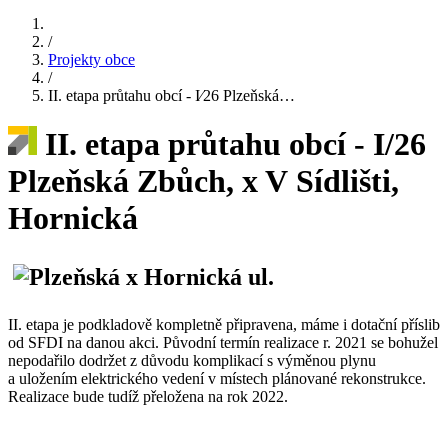
/
Projekty obce
/
II. etapa průtahu obcí - I⁄26 Plzeňská…
II. etapa průtahu obcí - I/26
Plzeňská Zbůch, x V Sídlišti,
Hornická
II. etapa je podkladově kompletně připravena, máme i dotační příslib
od SFDI na danou akci. Původní termín realizace r. 2021 se bohužel
nepodařilo dodržet z důvodu komplikací s výměnou ply­nu
a uložením elektrického vedení v místech plánova­né rekonstrukce.
Realizace bude tudíž přeložena na rok 2022.