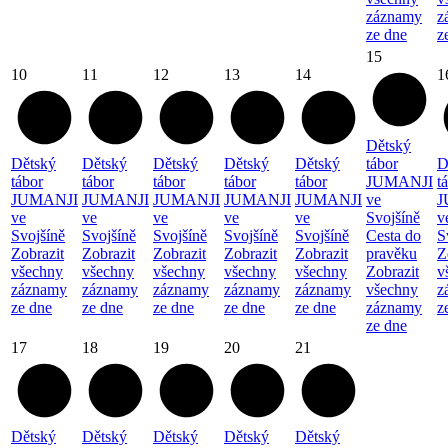
záznamy
z
ze dne
z
15
10
11
12
13
14
1
Dětský
Dětský
Dětský
Dětský
Dětský
Dětský
tábor
D
tábor
tábor
tábor
tábor
tábor
JUMANJI
t
JUMANJI
JUMANJI
JUMANJI
JUMANJI
JUMANJI
ve
J
ve
ve
ve
ve
ve
Svojšíně
v
Svojšíně
Svojšíně
Svojšíně
Svojšíně
Svojšíně
Cesta do
S
Zobrazit
Zobrazit
Zobrazit
Zobrazit
Zobrazit
pravěku
Z
všechny
všechny
všechny
všechny
všechny
Zobrazit
v
záznamy
záznamy
záznamy
záznamy
záznamy
všechny
z
ze dne
ze dne
ze dne
ze dne
ze dne
záznamy
z
ze dne
17
18
19
20
21
Dětský
Dětský
Dětský
Dětský
Dětský