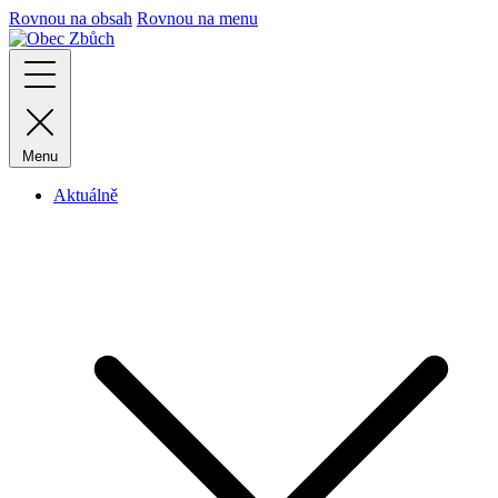
Rovnou na obsah
Rovnou na menu
Menu
Aktuálně