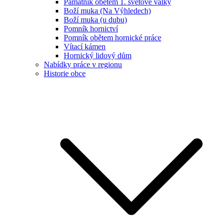
Památník obětem 1. světové války
Boží muka (Na Výhledech)
Boží muka (u dubu)
Pomník hornictví
Pomník obětem hornické práce
Vítací kámen
Hornický lidový dům
Nabídky práce v regionu
Historie obce