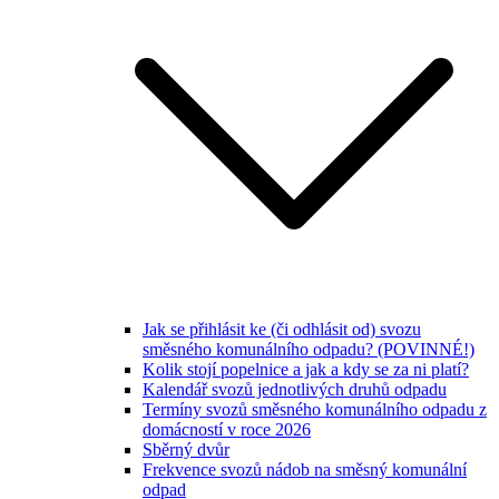
Jak se přihlásit ke (či odhlásit od) svozu
směsného komunálního odpadu? (POVINNÉ!)
Kolik stojí popelnice a jak a kdy se za ni platí?
Kalendář svozů jednotlivých druhů odpadu
Termíny svozů směsného komunálního odpadu z
domácností v roce 2026
Sběrný dvůr
Frekvence svozů nádob na směsný komunální
odpad