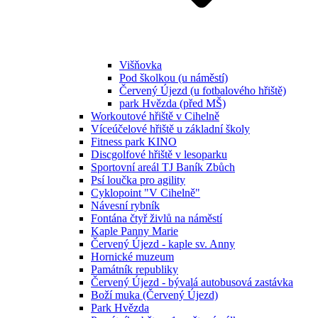
Višňovka
Pod školkou (u náměstí)
Červený Újezd (u fotbalového hřiště)
park Hvězda (před MŠ)
Workoutové hřiště v Cihelně
Víceúčelové hřiště u základní školy
Fitness park KINO
Discgolfové hřiště v lesoparku
Sportovní areál TJ Baník Zbůch
Psí loučka pro agility
Cyklopoint "V Cihelně"
Návesní rybník
Fontána čtyř živlů na náměstí
Kaple Panny Marie
Červený Újezd - kaple sv. Anny
Hornické muzeum
Památník republiky
Červený Újezd - bývalá autobusová zastávka
Boží muka (Červený Újezd)
Park Hvězda