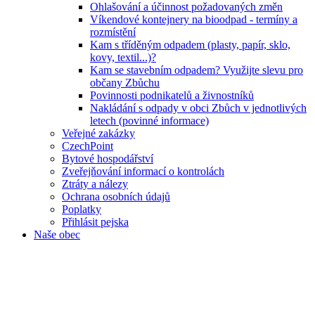
Ohlašování a účinnost požadovaných změn
Víkendové kontejnery na bioodpad - termíny a
rozmístění
Kam s tříděným odpadem (plasty, papír, sklo,
kovy, textil...)?
Kam se stavebním odpadem? Využijte slevu pro
občany Zbůchu
Povinnosti podnikatelů a živnostníků
Nakládání s odpady v obci Zbůch v jednotlivých
letech (povinné informace)
Veřejné zakázky
CzechPoint
Bytové hospodářství
Zveřejňování informací o kontrolách
Ztráty a nálezy
Ochrana osobních údajů
Poplatky
Přihlásit pejska
Naše obec