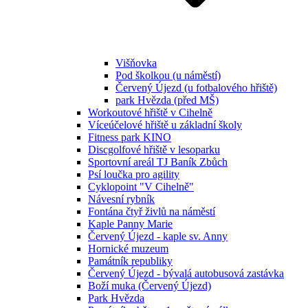
Višňovka
Pod školkou (u náměstí)
Červený Újezd (u fotbalového hřiště)
park Hvězda (před MŠ)
Workoutové hřiště v Cihelně
Víceúčelové hřiště u základní školy
Fitness park KINO
Discgolfové hřiště v lesoparku
Sportovní areál TJ Baník Zbůch
Psí loučka pro agility
Cyklopoint "V Cihelně"
Návesní rybník
Fontána čtyř živlů na náměstí
Kaple Panny Marie
Červený Újezd - kaple sv. Anny
Hornické muzeum
Památník republiky
Červený Újezd - bývalá autobusová zastávka
Boží muka (Červený Újezd)
Park Hvězda