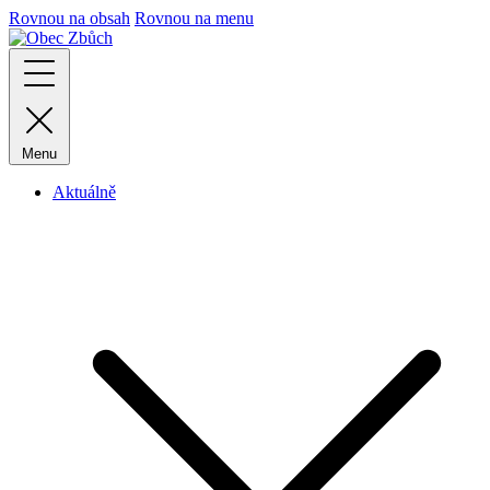
Rovnou na obsah
Rovnou na menu
Menu
Aktuálně