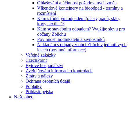
Ohlašování a účinnost požadovaných změn
Víkendové kontejnery na bioodpad - termíny a
rozmístění
Kam s tříděným odpadem (plasty, papír, sklo,
kovy, textil...)?
Kam se stavebním odpadem? Využijte slevu pro
občany Zbůchu
Povinnosti podnikatelů a živnostníků
Nakládání s odpady v obci Zbůch v jednotlivých
letech (povinné informace)
Veřejné zakázky
CzechPoint
Bytové hospodářství
Zveřejňování informací o kontrolách
Ztráty a nálezy
Ochrana osobních údajů
Poplatky
Přihlásit pejska
Naše obec