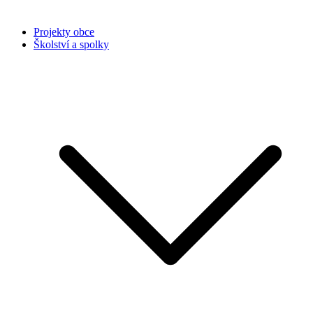
Projekty obce
Školství a spolky