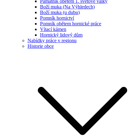
Památník obětem 1. světové války
Boží muka (Na Výhledech)
Boží muka (u dubu)
Pomník hornictví
Pomník obětem hornické práce
Vítací kámen
Hornický lidový dům
Nabídky práce v regionu
Historie obce