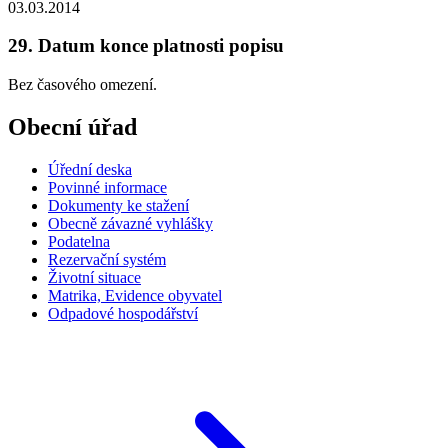
03.03.2014
29. Datum konce platnosti popisu
Bez časového omezení.
Obecní úřad
Úřední deska
Povinné informace
Dokumenty ke stažení
Obecně závazné vyhlášky
Podatelna
Rezervační systém
Životní situace
Matrika, Evidence obyvatel
Odpadové hospodářství