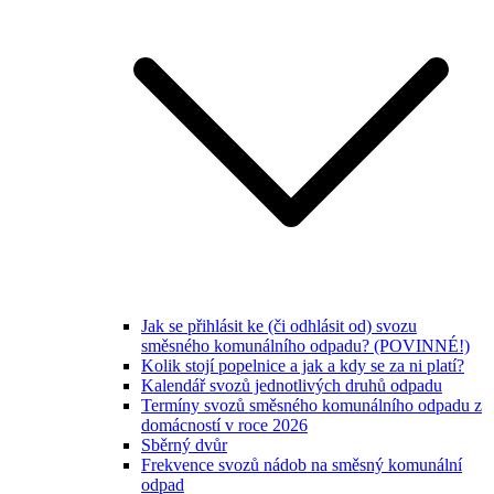
Jak se přihlásit ke (či odhlásit od) svozu
směsného komunálního odpadu? (POVINNÉ!)
Kolik stojí popelnice a jak a kdy se za ni platí?
Kalendář svozů jednotlivých druhů odpadu
Termíny svozů směsného komunálního odpadu z
domácností v roce 2026
Sběrný dvůr
Frekvence svozů nádob na směsný komunální
odpad