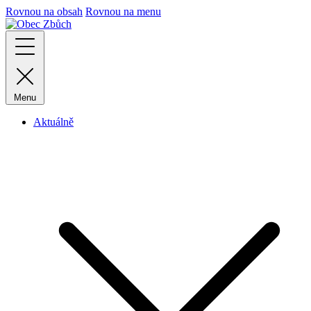
Rovnou na obsah
Rovnou na menu
Menu
Aktuálně