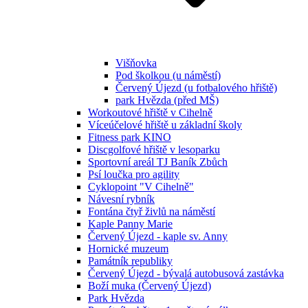
Višňovka
Pod školkou (u náměstí)
Červený Újezd (u fotbalového hřiště)
park Hvězda (před MŠ)
Workoutové hřiště v Cihelně
Víceúčelové hřiště u základní školy
Fitness park KINO
Discgolfové hřiště v lesoparku
Sportovní areál TJ Baník Zbůch
Psí loučka pro agility
Cyklopoint "V Cihelně"
Návesní rybník
Fontána čtyř živlů na náměstí
Kaple Panny Marie
Červený Újezd - kaple sv. Anny
Hornické muzeum
Památník republiky
Červený Újezd - bývalá autobusová zastávka
Boží muka (Červený Újezd)
Park Hvězda