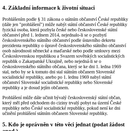
4. Základní informace k životní situaci
Prohlášením podle § 31 zákona o státním občanství České republiky
(dále jen "prohlášení") může nabýt státní občanství České republiky
fyzická osoba, která pozbyla české nebo československé státní
občanství před 1. lednem 2014, nejednalo-li se o pozbytí
československého státního občanství podle ústavního dekretu
prezidenta republiky o úpravě československého státního občanství
osob národnosti německé a maďarské nebo podle smlouvy mezi
Československou republikou a Svazem sovětských socialistických
republik o Zakarpatské Ukrajině, nebo nejedná-li se o
československého státního občana, který se ke dni 1. ledna 1969
stal, nebo by se k tomuto dni stal státním občanem Slovenské
socialistické republiky, anebo po 1. lednu 1969 nabyl státní
občanství Slovenské socialistické republiky nebo Slovenské
republiky a je dosud jejím občanem.
Prohlášení může dále učinit bývalý československý státní občan,
který měl před odchodem do ciziny trvalý pobyt na území České
republiky nebo České socialistické republiky, pokud není ke dni
učinění prohlášení státním občanem Slovenské republiky.
5. Kdo je oprávněn v této věci jednat (podat žádost
apod.)