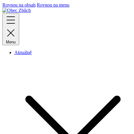
Rovnou na obsah
Rovnou na menu
Menu
Aktuálně