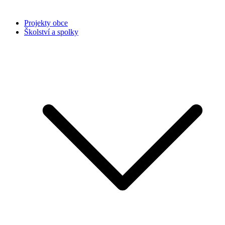
Projekty obce
Školství a spolky