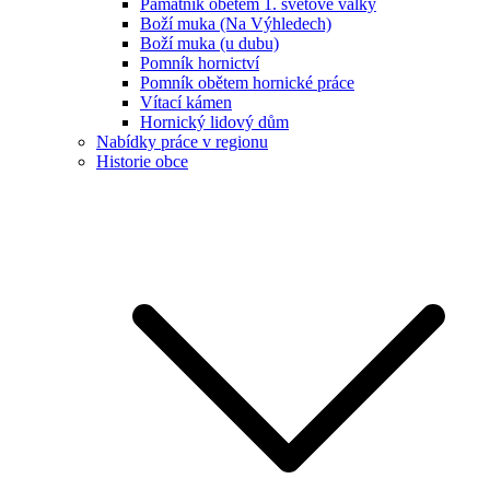
Památník obětem 1. světové války
Boží muka (Na Výhledech)
Boží muka (u dubu)
Pomník hornictví
Pomník obětem hornické práce
Vítací kámen
Hornický lidový dům
Nabídky práce v regionu
Historie obce