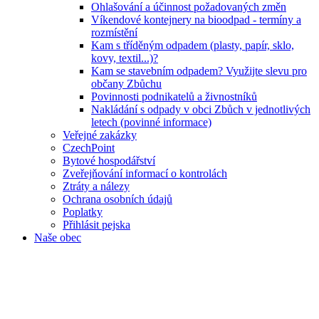
Ohlašování a účinnost požadovaných změn
Víkendové kontejnery na bioodpad - termíny a
rozmístění
Kam s tříděným odpadem (plasty, papír, sklo,
kovy, textil...)?
Kam se stavebním odpadem? Využijte slevu pro
občany Zbůchu
Povinnosti podnikatelů a živnostníků
Nakládání s odpady v obci Zbůch v jednotlivých
letech (povinné informace)
Veřejné zakázky
CzechPoint
Bytové hospodářství
Zveřejňování informací o kontrolách
Ztráty a nálezy
Ochrana osobních údajů
Poplatky
Přihlásit pejska
Naše obec