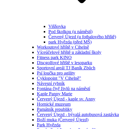
Višňovka
Pod školkou (u náměstí)
Červený Újezd (u fotbalového hřiště)
park Hvězda (před MŠ)
Workoutové hřiště v Cihelně
Víceúčelové hřiště u základní školy
Fitness park KINO
Discgolfové hřiště v lesoparku
Sportovní areál TJ Baník Zbůch
Psí loučka pro agility
Cyklopoint "V Cihelně"
Návesní rybník
Fontána čtyř živlů na náměstí
Kaple Panny Marie
Červený Újezd - kaple sv. Anny
Hornické muzeum
Památník republiky
Červený Újezd - bývalá autobusová zastávka
Boží muka (Červený Újezd)
Park Hvězda