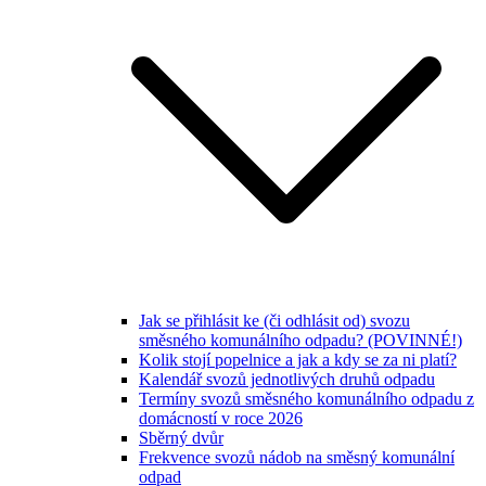
Jak se přihlásit ke (či odhlásit od) svozu
směsného komunálního odpadu? (POVINNÉ!)
Kolik stojí popelnice a jak a kdy se za ni platí?
Kalendář svozů jednotlivých druhů odpadu
Termíny svozů směsného komunálního odpadu z
domácností v roce 2026
Sběrný dvůr
Frekvence svozů nádob na směsný komunální
odpad