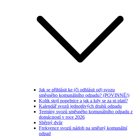
Jak se přihlásit ke (či odhlásit od) svozu
směsného komunálního odpadu? (POVINNÉ!)
Kolik stojí popelnice a jak a kdy se za ni platí?
Kalendář svozů jednotlivých druhů odpadu
Termíny svozů směsného komunálního odpadu z
domácností v roce 2026
Sběrný dvůr
Frekvence svozů nádob na směsný komunální
odpad