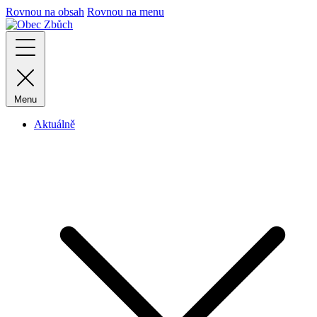
Rovnou na obsah
Rovnou na menu
Menu
Aktuálně