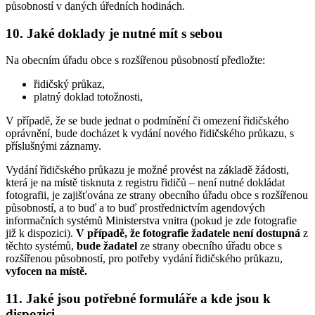
působností v daných úředních hodinách.
10. Jaké doklady je nutné mít s sebou
Na obecním úřadu obce s rozšířenou působností předložte:
řidičský průkaz,
platný doklad totožnosti,
V případě, že se bude jednat o podmínění či omezení řidičského
oprávnění, bude docházet k vydání nového řidičského průkazu, s
příslušnými záznamy.
Vydání řidičského průkazu je možné provést na základě žádosti,
která je na místě tisknuta z registru řidičů – není nutné dokládat
fotografii, je zajišťována ze strany obecního úřadu obce s rozšířenou
působností, a to buď a to buď prostřednictvím agendových
informačních systémů Ministerstva vnitra (pokud je zde fotografie
již k dispozici).
V případě, že fotografie žadatele není dostupná
z
těchto systémů,
bude žadatel
ze strany obecního úřadu obce s
rozšířenou působností, pro potřeby vydání řidičského průkazu,
vyfocen
na místě.
11. Jaké jsou potřebné formuláře a kde jsou k
dispozici