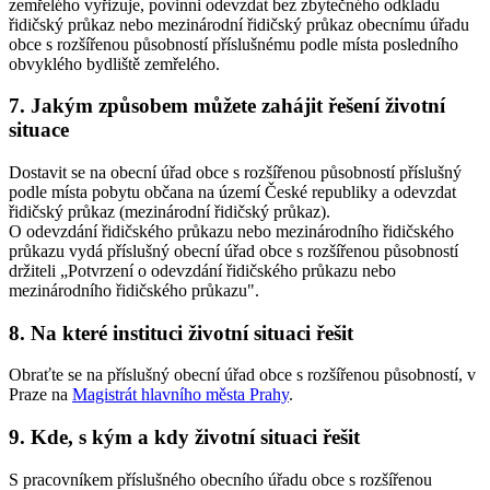
zemřelého vyřizuje, povinni odevzdat bez zbytečného odkladu
řidičský průkaz nebo mezinárodní řidičský průkaz obecnímu úřadu
obce s rozšířenou působností příslušnému podle místa posledního
obvyklého bydliště zemřelého.
7. Jakým způsobem můžete zahájit řešení životní
situace
Dostavit se na obecní úřad obce s rozšířenou působností příslušný
podle místa pobytu občana na území České republiky a odevzdat
řidičský průkaz (mezinárodní řidičský průkaz).
O odevzdání řidičského průkazu nebo mezinárodního řidičského
průkazu vydá příslušný obecní úřad obce s rozšířenou působností
držiteli „Potvrzení o odevzdání řidičského průkazu nebo
mezinárodního řidičského průkazu".
8. Na které instituci životní situaci řešit
Obraťte se na příslušný obecní úřad obce s rozšířenou působností, v
Praze na
Magistrát hlavního města Prahy
.
9. Kde, s kým a kdy životní situaci řešit
S pracovníkem příslušného obecního úřadu obce s rozšířenou