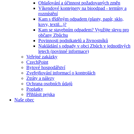
Ohlašování a účinnost požadovaných změn
Víkendové kontejnery na bioodpad - termíny a
rozmístění
Kam s tříděným odpadem (plasty, papír, sklo,
kovy, textil...)?
Kam se stavebním odpadem? Využijte slevu pro
občany Zbůchu
Povinnosti podnikatelů a živnostníků
Nakládání s odpady v obci Zbůch v jednotlivých
letech (povinné informace)
Veřejné zakázky
CzechPoint
Bytové hospodářství
Zveřejňování informací o kontrolách
Ztráty a nálezy
Ochrana osobních údajů
Poplatky
Přihlásit pejska
Naše obec