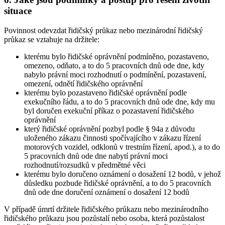
situace
Povinnost odevzdat řidičský průkaz nebo mezinárodní řidičský
průkaz se vztahuje na držitele:
kterému bylo řidičské oprávnění podmíněno, pozastaveno,
omezeno, odňato, a to do 5 pracovních dnů ode dne, kdy
nabylo právní moci rozhodnutí o podmínění, pozastavení,
omezení, odnětí řidičského oprávnění
kterému bylo pozastaveno řidičské oprávnění podle
exekučního řádu, a to do 5 pracovních dnů ode dne, kdy mu
byl doručen exekuční příkaz o pozastavení řidičského
oprávnění
který řidičské oprávnění pozbyl podle § 94a z důvodu
uloženého zákazu činnosti spočívajícího v zákazu řízení
motorových vozidel, odklonů v trestním řízení, apod.), a to do
5 pracovních dnů ode dne nabytí právní moci
rozhodnutí/rozsudků v předmětné věci
kterému bylo doručeno oznámení o dosažení 12 bodů, v jehož
důsledku pozbude řidičské oprávnění, a to do 5 pracovních
dnů ode dne doručení oznámení o dosažení 12 bodů
V případě úmrtí držitele řidičského průkazu nebo mezinárodního
řidičského průkazu jsou pozůstalí nebo osoba, která pozůstalost