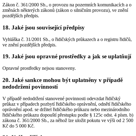
Zákon č. 361/2000 Sb., o provozu na pozemních komunikacích a o
změnách některých zákonů (zákon o silničním provozu), ve znění
pozdějších předpis.
18. Jaké jsou související předpisy
Vyhláška č. 31/2001 Sb., o řidičských průkazech a o registru řidičů,
ve znění pozdějších předpis.
19. Jaké jsou opravné prostředky a jak se uplatňují
Opravné prostředky nejsou stanoveny.
20. Jaké sankce mohou být uplatněny v případě
nedodržení povinností
V případě nedodržení stanovené povinnosti odevzdat řidičský
průkaz v případech pozbytí řidičského oprávnění, odnětí řidičského
oprávnění apod. se držitel řidičského průkazu nebo mezinárodního
řidičského průkazu dopouští přestupku podle § 125c odst. 4 písm. b)
zákona č. 361/2000 Sb., za něhož lze uložit pokutu ve výši od 2 500
Kč do 5 000 Kč.