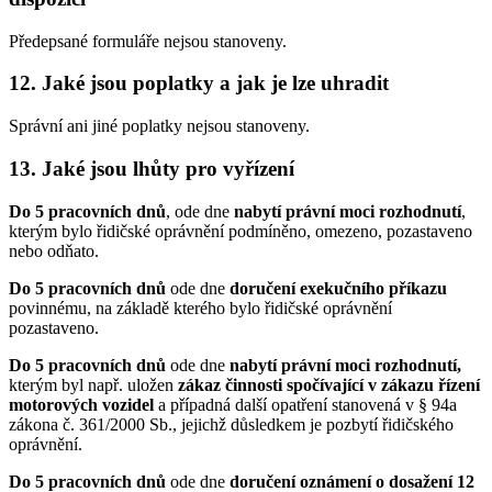
Předepsané formuláře nejsou stanoveny.
12. Jaké jsou poplatky a jak je lze uhradit
Správní ani jiné poplatky nejsou stanoveny.
13. Jaké jsou lhůty pro vyřízení
Do 5 pracovních dnů
, ode dne
nabytí právní moci rozhodnutí
,
kterým bylo řidičské oprávnění podmíněno, omezeno, pozastaveno
nebo odňato.
Do 5 pracovních dnů
ode dne
doručení exekučního příkazu
povinnému, na základě kterého bylo řidičské oprávnění
pozastaveno.
Do 5 pracovních dnů
ode dne
nabytí právní moci rozhodnutí
,
kterým byl např. uložen
zákaz činnosti spočívající v zákazu řízení
motorových vozidel
a případná další opatření stanovená v § 94a
zákona č. 361/2000 Sb., jejichž důsledkem je pozbytí řidičského
oprávnění.
Do 5 pracovních dnů
ode dne
doručení oznámení
o dosažení 12