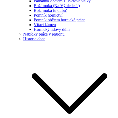
Památník obětem 1. světové války
Boží muka (Na Výhledech)
Boží muka (u dubu)
Pomník hornictví
Pomník obětem hornické práce
Vítací kámen
Hornický lidový dům
Nabídky práce v regionu
Historie obce