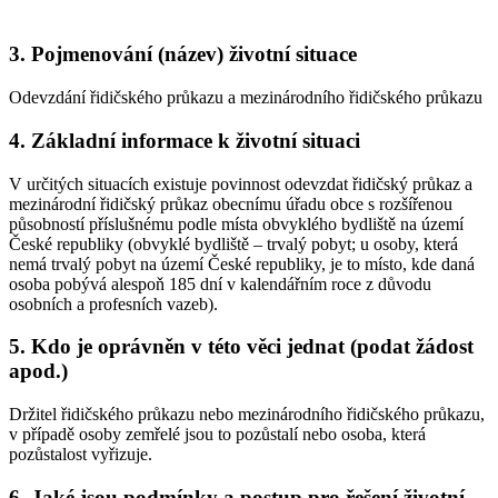
3. Pojmenování (název) životní situace
Odevzdání řidičského průkazu a mezinárodního řidičského průkazu
4. Základní informace k životní situaci
V určitých situacích existuje povinnost odevzdat řidičský průkaz a
mezinárodní řidičský průkaz obecnímu úřadu obce s rozšířenou
působností příslušnému podle místa obvyklého bydliště na území
České republiky (obvyklé bydliště – trvalý pobyt; u osoby, která
nemá trvalý pobyt na území České republiky, je to místo, kde daná
osoba pobývá alespoň 185 dní v kalendářním roce z důvodu
osobních a profesních vazeb).
5. Kdo je oprávněn v této věci jednat (podat žádost
apod.)
Držitel řidičského průkazu nebo mezinárodního řidičského průkazu,
v případě osoby zemřelé jsou to pozůstalí nebo osoba, která
pozůstalost vyřizuje.
6. Jaké jsou podmínky a postup pro řešení životní