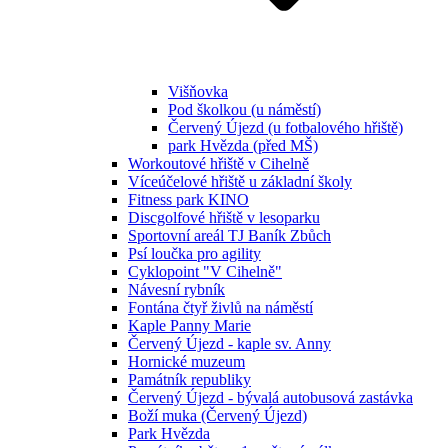
Višňovka
Pod školkou (u náměstí)
Červený Újezd (u fotbalového hřiště)
park Hvězda (před MŠ)
Workoutové hřiště v Cihelně
Víceúčelové hřiště u základní školy
Fitness park KINO
Discgolfové hřiště v lesoparku
Sportovní areál TJ Baník Zbůch
Psí loučka pro agility
Cyklopoint "V Cihelně"
Návesní rybník
Fontána čtyř živlů na náměstí
Kaple Panny Marie
Červený Újezd - kaple sv. Anny
Hornické muzeum
Památník republiky
Červený Újezd - bývalá autobusová zastávka
Boží muka (Červený Újezd)
Park Hvězda