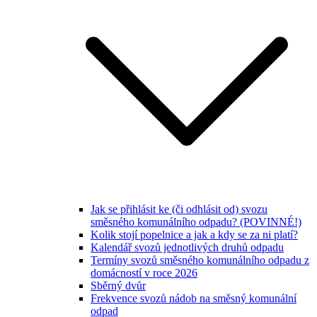
Jak se přihlásit ke (či odhlásit od) svozu
směsného komunálního odpadu? (POVINNÉ!)
Kolik stojí popelnice a jak a kdy se za ni platí?
Kalendář svozů jednotlivých druhů odpadu
Termíny svozů směsného komunálního odpadu z
domácností v roce 2026
Sběrný dvůr
Frekvence svozů nádob na směsný komunální
odpad