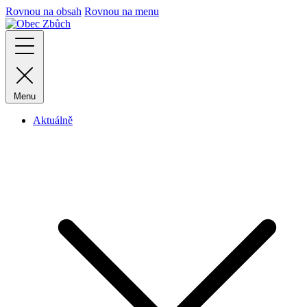
Rovnou na obsah
Rovnou na menu
Menu
Aktuálně