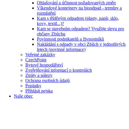
Ohlašování a účinnost požadovaných změn
Víkendové kontejnery na bioodpad - termíny a
rozmístění
Kam s tříděným odpadem (plasty, papír, sklo,
kovy, textil...)?
Kam se stavebním odpadem? Využijte slevu pro
občany Zbůchu
Povinnosti podnikatelů a živnostníků
Nakládání s odpady v obci Zbůch v jednotlivých
letech (povinné informace)
Veřejné zakázky
CzechPoint
Bytové hospodářství
Zveřejňování informací o kontrolách
Ztráty a nálezy
Ochrana osobních údajů
Poplatky
Přihlásit pejska
Naše obec