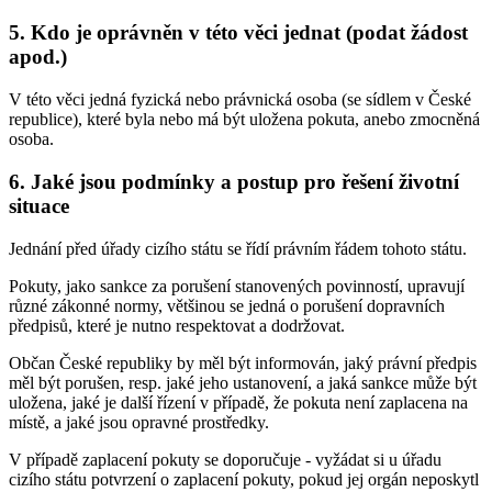
5. Kdo je oprávněn v této věci jednat (podat žádost
apod.)
V této věci jedná fyzická nebo právnická osoba (se sídlem v České
republice), které byla nebo má být uložena pokuta, anebo zmocněná
osoba.
6. Jaké jsou podmínky a postup pro řešení životní
situace
Jednání před úřady cizího státu se řídí právním řádem tohoto státu.
Pokuty, jako sankce za porušení stanovených povinností, upravují
různé zákonné normy, většinou se jedná o porušení dopravních
předpisů, které je nutno respektovat a dodržovat.
Občan České republiky by měl být informován, jaký právní předpis
měl být porušen, resp. jaké jeho ustanovení, a jaká sankce může být
uložena, jaké je další řízení v případě, že pokuta není zaplacena na
místě, a jaké jsou opravné prostředky.
V případě zaplacení pokuty se doporučuje - vyžádat si u úřadu
cizího státu potvrzení o zaplacení pokuty, pokud jej orgán neposkytl