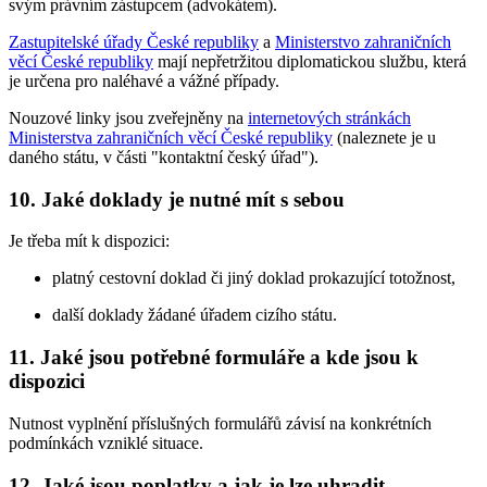
svým právním zástupcem (advokátem).
Zastupitelské úřady České republiky
a
Ministerstvo zahraničních
věcí České republiky
mají nepřetržitou diplomatickou službu, která
je určena pro naléhavé a vážné případy.
Nouzové linky jsou zveřejněny na
internetových stránkách
Ministerstva zahraničních věcí České republiky
(naleznete je u
daného státu, v části "kontaktní český úřad").
10. Jaké doklady je nutné mít s sebou
Je třeba mít k dispozici:
platný cestovní doklad či jiný doklad prokazující totožnost,
další doklady žádané úřadem cizího státu.
11. Jaké jsou potřebné formuláře a kde jsou k
dispozici
Nutnost vyplnění příslušných formulářů závisí na konkrétních
podmínkách vzniklé situace.
12. Jaké jsou poplatky a jak je lze uhradit