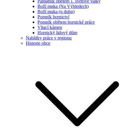
Památník obětem 1. světové války
Boží muka (Na Výhledech)
Boží muka (u dubu)
Pomník hornictví
Pomník obětem hornické práce
Vítací kámen
Hornický lidový dům
Nabídky práce v regionu
Historie obce