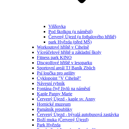
Višňovka
Pod školkou (u náměstí)
Červený Újezd (u fotbalového hřiště)
park Hvězda (před MŠ)
Workoutové hřiště v Cihelně
Víceúčelové hřiště u základní školy
Fitness park KINO
Discgolfové hřiště v lesoparku
Sportovní areál TJ Baník Zbůch
Psí loučka pro agility
Cyklopoint "V Cihelně"
Návesní rybník
Fontána čtyř živlů na náměstí
Kaple Panny Marie
Červený Újezd - kaple sv. Anny
Hornické muzeum
Památník republiky
Červený Újezd - bývalá autobusová zastávka
Boží muka (Červený Újezd)
Park Hvězda