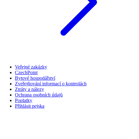
Veřejné zakázky
CzechPoint
Bytové hospodářství
Zveřejňování informací o kontrolách
Ztráty a nálezy
Ochrana osobních údajů
Poplatky
Přihlásit pejska