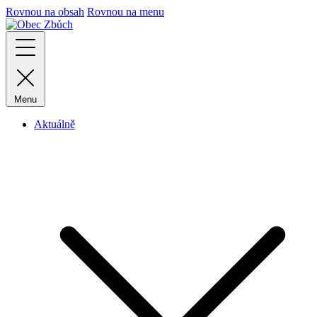
Rovnou na obsah
Rovnou na menu
Menu
Aktuálně