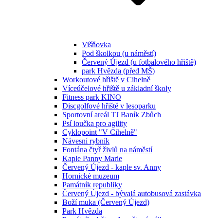
Višňovka
Pod školkou (u náměstí)
Červený Újezd (u fotbalového hřiště)
park Hvězda (před MŠ)
Workoutové hřiště v Cihelně
Víceúčelové hřiště u základní školy
Fitness park KINO
Discgolfové hřiště v lesoparku
Sportovní areál TJ Baník Zbůch
Psí loučka pro agility
Cyklopoint "V Cihelně"
Návesní rybník
Fontána čtyř živlů na náměstí
Kaple Panny Marie
Červený Újezd - kaple sv. Anny
Hornické muzeum
Památník republiky
Červený Újezd - bývalá autobusová zastávka
Boží muka (Červený Újezd)
Park Hvězda