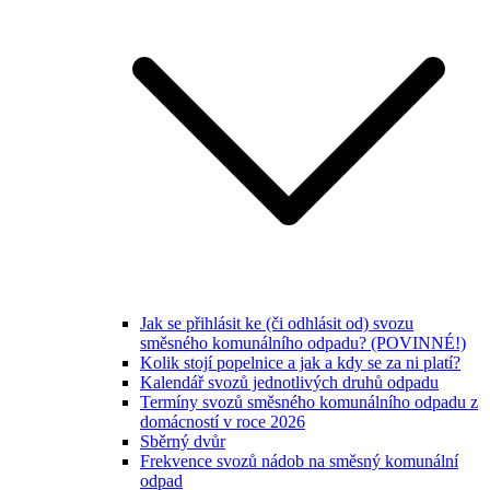
Jak se přihlásit ke (či odhlásit od) svozu
směsného komunálního odpadu? (POVINNÉ!)
Kolik stojí popelnice a jak a kdy se za ni platí?
Kalendář svozů jednotlivých druhů odpadu
Termíny svozů směsného komunálního odpadu z
domácností v roce 2026
Sběrný dvůr
Frekvence svozů nádob na směsný komunální
odpad