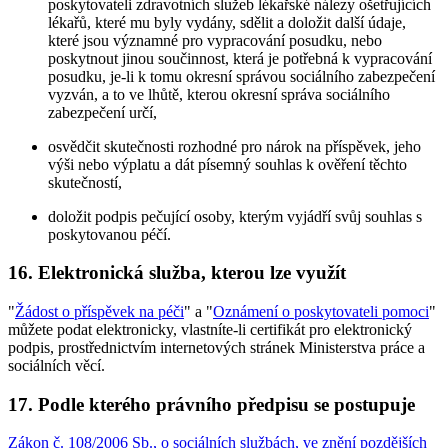
poskytovateli zdravotních služeb lékařské nálezy ošetřujících
lékařů, které mu byly vydány, sdělit a doložit další údaje,
které jsou významné pro vypracování posudku, nebo
poskytnout jinou součinnost, která je potřebná k vypracování
posudku, je-li k tomu okresní správou sociálního zabezpečení
vyzván, a to ve lhůtě, kterou okresní správa sociálního
zabezpečení určí,
osvědčit skutečnosti rozhodné pro nárok na příspěvek, jeho
výši nebo výplatu a dát písemný souhlas k ověření těchto
skutečností,
doložit podpis pečující osoby, kterým vyjádří svůj souhlas s
poskytovanou péčí.
16. Elektronická služba, kterou lze využít
"
Žádost o příspěvek na péči
" a "
Oznámení o poskytovateli pomoci
"
můžete podat elektronicky, vlastníte-li certifikát pro elektronický
podpis, prostřednictvím internetových stránek Ministerstva práce a
sociálních věcí.
17. Podle kterého právního předpisu se postupuje
Zákon č. 108/2006 Sb., o sociálních službách, ve znění pozdějších