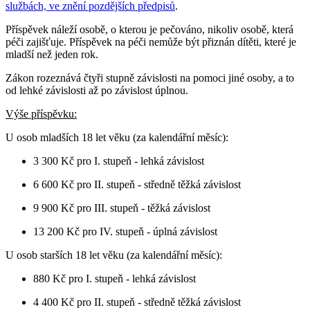
službách, ve znění pozdějších předpisů
.
Příspěvek náleží osobě, o kterou je pečováno, nikoliv osobě, která
péči zajišťuje. Příspěvek na péči nemůže být přiznán dítěti, které je
mladší než jeden rok.
Zákon rozeznává čtyři stupně závislosti na pomoci jiné osoby, a to
od lehké závislosti až po závislost úplnou.
Výše příspěvku:
U osob mladších 18 let věku (za kalendářní měsíc):
3 300 Kč pro I. stupeň - lehká závislost
6 600 Kč pro II. stupeň - středně těžká závislost
9 900 Kč pro III. stupeň - těžká závislost
13 200 Kč pro IV. stupeň - úplná závislost
U osob starších 18 let věku (za kalendářní měsíc):
880 Kč pro I. stupeň - lehká závislost
4 400 Kč pro II. stupeň - středně těžká závislost