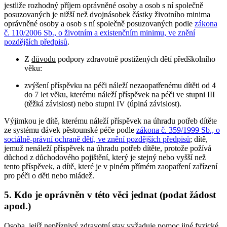
jestliže rozhodný příjem oprávněné osoby a osob s ní společně
posuzovaných je nižší než dvojnásobek částky životního minima
oprávněné osoby a osob s ní společně posuzovaných podle
zákona
č. 110/2006 Sb., o životním a existenčním minimu, ve znění
pozdějších předpisů
.
Z
důvodu
podpory zdravotně postižených dětí předškolního
věku:
zvýšení příspěvku na péči náleží nezaopatřenému dítěti od 4
do 7 let věku, kterému náleží příspěvek na péči ve stupni III
(těžká závislost) nebo stupni IV (úplná závislost).
Výjimkou je dítě, kterému náleží příspěvek na úhradu potřeb dítěte
ze systému dávek pěstounské péče podle
zákona č. 359/1999 Sb., o
sociálně-právní ochraně dětí, ve znění pozdějších předpisů
; dítě,
jemuž nenáleží příspěvek na úhradu potřeb dítěte, protože požívá
důchod z důchodového pojištění, který je stejný nebo vyšší než
tento příspěvek, a dítě, které je v plném přímém zaopatření zařízení
pro péči o děti nebo mládež.
5. Kdo je oprávněn v této věci jednat (podat žádost
apod.)
Osoba, jejíž nepříznivý zdravotní stav vyžaduje pomoc jiné fyzické