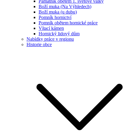
Památník obětem 1. světové války
Boží muka (Na Výhledech)
Boží muka (u dubu)
Pomník hornictví
Pomník obětem hornické práce
Vítací kámen
Hornický lidový dům
Nabídky práce v regionu
Historie obce