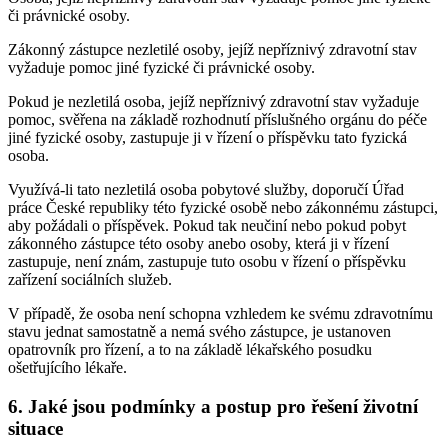
či právnické osoby.
Zákonný zástupce nezletilé osoby, jejíž nepříznivý zdravotní stav
vyžaduje pomoc jiné fyzické či právnické osoby.
Pokud je nezletilá osoba, jejíž nepříznivý zdravotní stav vyžaduje
pomoc, svěřena na základě rozhodnutí příslušného orgánu do péče
jiné fyzické osoby, zastupuje ji v řízení o příspěvku tato fyzická
osoba.
Využívá-li tato nezletilá osoba pobytové služby, doporučí Úřad
práce České republiky této fyzické osobě nebo zákonnému zástupci,
aby požádali o příspěvek. Pokud tak neučiní nebo pokud pobyt
zákonného zástupce této osoby anebo osoby, která ji v řízení
zastupuje, není znám, zastupuje tuto osobu v řízení o příspěvku
zařízení sociálních služeb.
V případě, že osoba není schopna vzhledem ke svému zdravotnímu
stavu jednat samostatně a nemá svého zástupce, je ustanoven
opatrovník pro řízení, a to na základě lékařského posudku
ošetřujícího lékaře.
6. Jaké jsou podmínky a postup pro řešení životní
situace