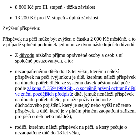
8 800 Kč pro III. stupeň - těžká závislost
13 200 Kč pro IV. stupeň - úplná závislost
Zvýšení příspěvku:
Příspěvek na péči může být zvýšen o částku 2 000 Kč měsíčně, a to
v případě splnění podmínek jednoho ze dvou následujících důvodů:
Z
důvodu
nízkého příjmu oprávněné osoby a osob s ní
společně posuzovaných, a to:
nezaopatřenému dítěti do 18 let věku, kterému náleží
příspěvek na péči (výjimkou je dítě, kterému náleží příspěvek
na úhradu potřeb dítěte ze systému dávek pěstounské péče
podle
zákona č. 359/1999 Sb., o sociálně-právní ochraně dětí,
ve znění pozdějších předpisů
; dítě, jemuž nenáleží příspěvek
na úhradu potřeb dítěte, protože požívá důchod z
důchodového pojištění, který je stejný nebo vyšší než tento
příspěvek, a dítě, které je v plném přímém zaopatření zařízení
pro péči o děti nebo mládež),
rodiči, kterému náleží příspěvek na péči, a který pečuje o
nezaopatřené dítě do 18 let věku,