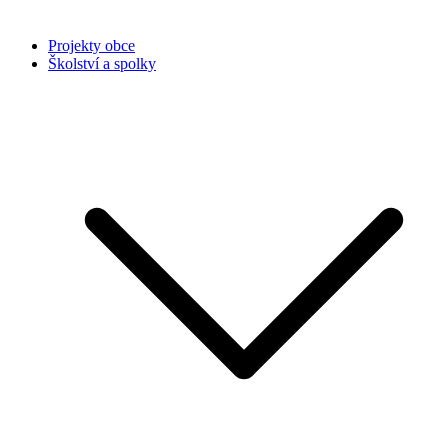
Projekty obce
Školství a spolky