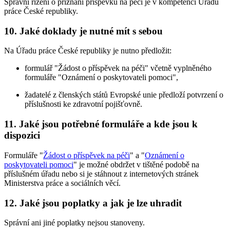
Správní řízení o přiznání příspěvku na péči je v kompetenci Úřadu
práce České republiky.
10. Jaké doklady je nutné mít s sebou
Na Úřadu práce České republiky je nutno předložit:
formulář "Žádost o příspěvek na péči" včetně vyplněného
formuláře "Oznámení o poskytovateli pomoci",
žadatelé z členských států Evropské unie předloží potvrzení o
příslušnosti ke zdravotní pojišťovně.
11. Jaké jsou potřebné formuláře a kde jsou k
dispozici
Formuláře "
Žádost o příspěvek na péči
" a "
Oznámení o
poskytovateli pomoci
" je možné obdržet v tištěné podobě na
příslušném úřadu nebo si je stáhnout z internetových stránek
Ministerstva práce a sociálních věcí.
12. Jaké jsou poplatky a jak je lze uhradit
Správní ani jiné poplatky nejsou stanoveny.