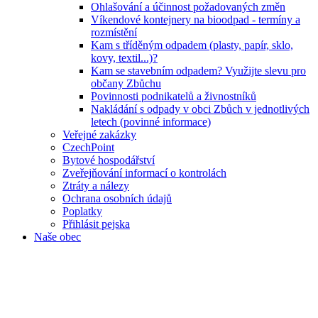
Ohlašování a účinnost požadovaných změn
Víkendové kontejnery na bioodpad - termíny a
rozmístění
Kam s tříděným odpadem (plasty, papír, sklo,
kovy, textil...)?
Kam se stavebním odpadem? Využijte slevu pro
občany Zbůchu
Povinnosti podnikatelů a živnostníků
Nakládání s odpady v obci Zbůch v jednotlivých
letech (povinné informace)
Veřejné zakázky
CzechPoint
Bytové hospodářství
Zveřejňování informací o kontrolách
Ztráty a nálezy
Ochrana osobních údajů
Poplatky
Přihlásit pejska
Naše obec